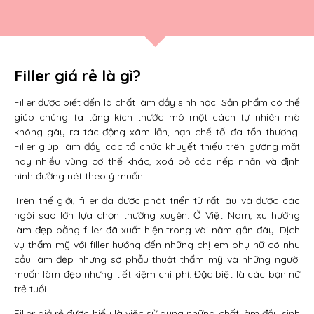
Filler giá rẻ là gì?
Filler được biết đến là chất làm đầy sinh học. Sản phẩm có thể
giúp chúng ta tăng kích thước mô một cách tự nhiên mà
không gây ra tác động xâm lấn, hạn chế tối đa tổn thương.
Filler giúp làm đầy các tổ chức khuyết thiếu trên gương mặt
hay nhiều vùng cơ thể khác, xoá bỏ các nếp nhăn và định
hình đường nét theo ý muốn.
Trên thế giới, filler đã được phát triển từ rất lâu và được các
ngôi sao lớn lựa chọn thường xuyên. Ở Việt Nam, xu hướng
làm đẹp bằng filler đã xuất hiện trong vài năm gần đây. Dịch
vụ thẩm mỹ với filler hướng đến những chị em phụ nữ có nhu
cầu làm đẹp nhưng sợ phẫu thuật thẩm mỹ và những người
muốn làm đẹp nhưng tiết kiệm chi phí. Đặc biệt là các bạn nữ
trẻ tuổi.
Filler giả rẻ được hiểu là việc sử dụng những chất làm đầy sinh