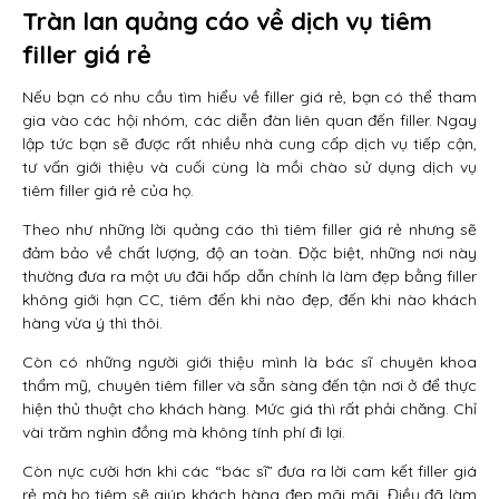
Tràn lan quảng cáo về dịch vụ tiêm
filler giá rẻ
Nếu bạn có nhu cầu tìm hiểu về filler giá rẻ, bạn có thể tham
gia vào các hội nhóm, các diễn đàn liên quan đến filler. Ngay
lập tức bạn sẽ được rất nhiều nhà cung cấp dịch vụ tiếp cận,
tư vấn giới thiệu và cuối cùng là mồi chào sử dụng dịch vụ
tiêm filler giá rẻ của họ.
Theo như những lời quảng cáo thì tiêm filler giá rẻ nhưng sẽ
đảm bảo về chất lượng, độ an toàn. Đặc biệt, những nơi này
thường đưa ra một ưu đãi hấp dẫn chính là làm đẹp bằng filler
không giới hạn CC, tiêm đến khi nào đẹp, đến khi nào khách
hàng vừa ý thì thôi.
Còn có những người giới thiệu mình là bác sĩ chuyên khoa
thẩm mỹ, chuyên tiêm filler và sẵn sàng đến tận nơi ở để thực
hiện thủ thuật cho khách hàng. Mức giá thì rất phải chăng. Chỉ
vài trăm nghìn đồng mà không tính phí đi lại.
Còn nực cười hơn khi các “bác sĩ” đưa ra lời cam kết filler giá
rẻ mà họ tiêm sẽ giúp khách hàng đẹp mãi mãi. Điều đã làm