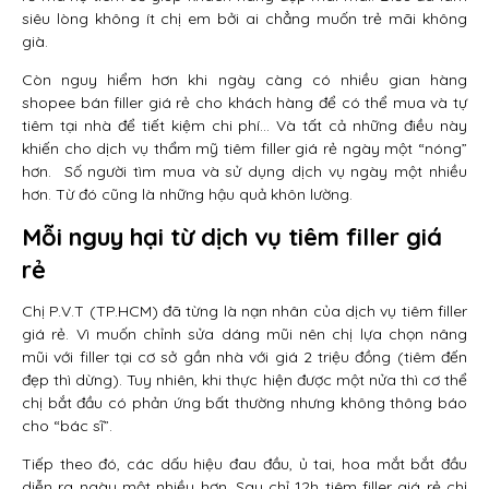
siêu lòng không ít chị em bởi ai chẳng muốn trẻ mãi không
già.
Còn nguy hiểm hơn khi ngày càng có nhiều gian hàng
shopee bán filler giá rẻ cho khách hàng để có thể mua và tự
tiêm tại nhà để tiết kiệm chi phí… Và tất cả những điều này
khiến cho dịch vụ thẩm mỹ tiêm filler giá rẻ ngày một “nóng”
hơn. Số người tìm mua và sử dụng dịch vụ ngày một nhiều
hơn. Từ đó cũng là những hậu quả khôn lường.
Mỗi nguy hại từ dịch vụ tiêm filler giá
rẻ
Chị P.V.T (TP.HCM) đã từng là nạn nhân của dịch vụ tiêm filler
giá rẻ. Vì muốn chỉnh sửa dáng mũi nên chị lựa chọn nâng
mũi với filler tại cơ sở gần nhà với giá 2 triệu đồng (tiêm đến
đẹp thì dừng). Tuy nhiên, khi thực hiện được một nửa thì cơ thể
chị bắt đầu có phản ứng bất thường nhưng không thông báo
cho “bác sĩ”.
Tiếp theo đó, các dấu hiệu đau đầu, ủ tai, hoa mắt bắt đầu
diễn ra ngày một nhiều hơn. Sau chỉ 12h tiêm filler giá rẻ chị