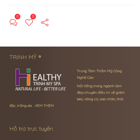
0
0
← Previous Post
Next Post →
TRINH MỸ ®
Trung Tâm Thẩm Mỹ Công
Nghệ Cao
Nổi tiếng trong ngành làm
đẹp chuyên điều trị về giảm
béo, nâng cơ, xóa nhăn, thải
độc, trắng da …
XEM THÊM
Hỗ trợ trực tuyến