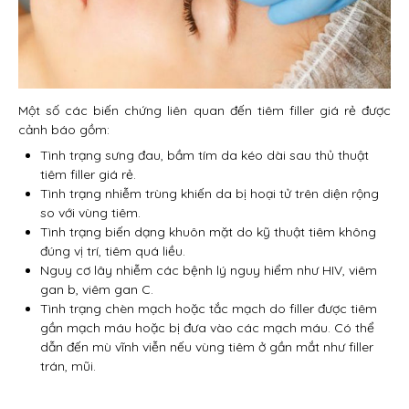
Một số các biến chứng liên quan đến tiêm filler giá rẻ được
cảnh báo gồm:
Tình trạng sưng đau, bầm tím da kéo dài sau thủ thuật
tiêm filler giá rẻ.
Tình trạng nhiễm trùng khiến da bị hoại tử trên diện rộng
so với vùng tiêm.
Tình trạng biến dạng khuôn mặt do kỹ thuật tiêm không
đúng vị trí, tiêm quá liều.
Nguy cơ lây nhiễm các bệnh lý nguy hiểm như HIV, viêm
gan b, viêm gan C.
Tình trạng chèn mạch hoặc tắc mạch do filler được tiêm
gần mạch máu hoặc bị đưa vào các mạch máu. Có thể
dẫn đến mù vĩnh viễn nếu vùng tiêm ở gần mắt như filler
trán, mũi.