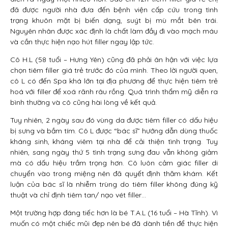
đã được người nhà đưa đến bệnh viện cấp cứu trong tình
trạng khuôn mặt bị biến dạng, suýt bị mù mắt bên trái.
Nguyên nhân được xác định là chất làm đầy đi vào mạch máu
và cần thực hiện nạo hút filler ngay lập tức.
Cô H.L (58 tuổi – Hưng Yên) cũng đã phải ân hận với việc lựa
chọn tiêm filler giá trẻ trước đó của mình. Theo lời người quen,
cô L có đến Spa khá lớn tại địa phương để thực hiện tiêm trẻ
hoá với filler để xoá rãnh râu rồng. Quá trình thẩm mỹ diễn ra
bình thường và cô cũng hài lòng về kết quả.
Tuy nhiên, 2 ngày sau đó vùng da được tiêm filler có dấu hiệu
bị sưng và bầm tím. Cô L được “bác sĩ” hướng dẫn dùng thuốc
kháng sinh, kháng viêm tại nhà để cải thiện tình trạng. Tuy
nhiên, sang ngày thứ 5 tình trạng sưng đau vẫn không giảm
mà có dấu hiệu trầm trọng hơn. Cô luôn cảm giác filler di
chuyển vào trong miệng nên đã quyết định thăm khám. Kết
luận của bác sĩ là nhiễm trùng do tiêm filler không đúng kỹ
thuật và chỉ định tiêm tan/ nạo vét filler…
Một trường hợp đáng tiếc hơn là bé T.A.L (16 tuổi – Hà Tĩnh). Vì
muốn có một chiếc mũi đẹp nên bé đã dành tiền để thực hiện