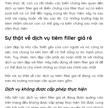
Trên thực tế, còn có rất nhiều các biến chứng liên quan đến
dịch vụ tiêm filler giá rẻ. Biến chứng của filler thực sự có kiểm
soát bởi nó có thể đến ngay trong khi thực hiện, xảy ra sau
một vài ngày hoặc rất lâu sau đó. Có những trường hợp bị
tiêm nhầm silicon còn có thể gây ra biến chứng sau một vài
năm thực hiện.
Sự thật về dịch vụ tiêm filler giá rẻ
Làm đẹp là nhu cầu thiết yếu của con người và nó cũng là
việc mà chúng ta nên làm để có thể sống tự tin, hạnh phúc
hơn. Tuy nhiên, làm đẹp cần phải an toàn nhất là với những
dịch vụ làm đẹp với filler. Hãy hiểu đúng về tiêm filler giá rẻ để
có thể đưa ra cho mình những sự chọn lựa chính xác nhất.
Một vài sự thật về các dịch vụ tiêm filler giá rẻ đang có mặt
trên thị trường mà bạn cần quan tâm gồm:
Dịch vụ không được cấp phép thực hiện
Hầu hết các dịch vụ tiêm filler giá rẻ đang được quảng cáo
trên mạng đều không được cấp phép thực hiện. Nó được cung
cấp bởi một cá nhân nào đó và khi này quyền lợi của khách