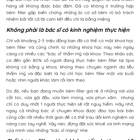
hàng sẽ không được bảo đảm. Đã có không ít trường hợp
tiêm filler gặp biến chứng những bị cơ sở tiêm rũ bỏ trách
nhiệm bởi tất cả lời cam kết đều chỉ là bằng miệng.
Không phải là bác sĩ có kinh nghiệm thực hiện
Chỉ với khoảng 2-3 triệu đồng bạn đã có thể có một khoá học
tiêm filler. Và cũng chính từ những khóa học này nên ngày
càng có nhiều các “bác sĩ’ thẩm mỹ nội khoa. Theo khảo sát,
có đến gần 80% số người đang thực hiện tiêm filler tại Spa
không có bằng y khoa, không theo chuyên ngành da liễu
thẩm mỹ và đặc biệt là họ chỉ học tiêm filler một vài buổi
hoặc nhìn người khác làm rồi làm theo.
Do đó, nếu bạn đang muốn tiêm filler giá rẻ ở những nơi vừa
cắt tóc, vừa gội đầu, vừa làm móng, vừa phun xăm… nhưng
chỉ có duy nhất 1 người thực hiện sẽ rất nguy hiểm. Hãy nhớ,
ngay cả những bác sĩ chuyên khoa được đào tạo bài bản
cũng cần rất nhiều thời gian để có thể trau dồi kinh nghiệm và
nâng cao tay nghề. Vậy nên, đừng đặt sức khoẻ và tính mạng
của mình vào những “bác sĩ mạng” nhé.