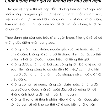
Chất lượng filler giá rẻ không tốt như bạn nghĩ
Filler giá rẻ nghe thì rất hấp dẫn. Nhưng bạn đã thử nghĩ sản
phẩm này có nguồn gốc như thế nào, thành phần ra làm sao,
hiệu quả có thực sự như lời quảng cáo hay không. Chất lượng
filler giá rẻ đang là một dấu hỏi rất lớn và cần chúng ta đi tìm
lời giải đáp.
Theo đánh giá của các bác sĩ chuyên khoa, filler giá rẻ sẽ có
những đặc điểm nhận dạng sau:
Không nhãn mác, không nguồn gốc xuất xứ hoặc nếu có
thì nó cũng không rõ ràng bởi lẽ dòng filler này rất có thể
bị làm nhái lại từ các thương hiệu nổi tiếng thế giới.
Không được phân phối bởi các công ty lớn. Đó là lý do tại
sao filler hàng công ty có giá đến 10 triệu/ cc nhưng khi
mua ở cửa hàng mỹ phẩm hoặc shoppe sẽ chỉ có giá 1-2
triệu đồng.
Không có hạn sử dụng, hàng cận date hoặc là hàng đã
qua sử dụng được nhà sản xuất đẩy với số lượng lớn để
không ảnh hưởng đến lợi nhuận kinh doanh.
Không rõ ràng về thành phần. Nếu không nắm được yếu
tố này bạn sẽ rất khó có thể xử lý các biến chứng tiêm