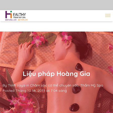
Liệu pháp Hoàng Gia
By
Trinh saya
in
Chăm sóc cơ thể chuyên sâu
,
Thẩm Mỹ Spa
Posted
Tháng 10 14, 2013 at 7:04 sáng