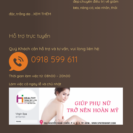
đẹp chuyên điều trị về giảm
béo, nâng cơ, xóa nhăn, thải
độc, trắng da …
XEM THÊM
Hỗ trợ trực tuyến
Quý Khách cần hỗ trợ và tư vấn, vui lòng liên hệ:
0918 599 611
Thời gian làm việc từ: 08h00 – 20h00
Làm việc cả ngày lễ và chủ nhật