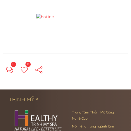
0
0
← Previous Post
Next Post →
TRINH MỸ ®
Trung Tâm Thẩm Mỹ Công
Nghệ Cao
Nổi tiếng trong ngành làm