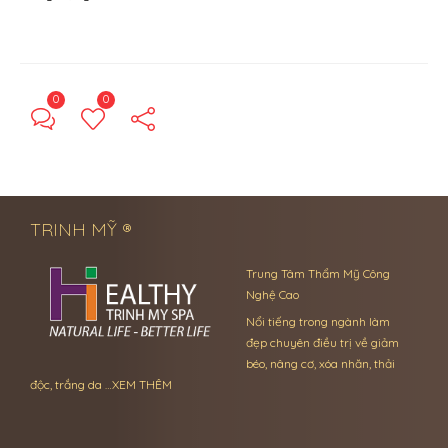
0
0
← Previous Post
Next Post →
TRINH MỸ ®
Trung Tâm Thẩm Mỹ Công
Nghệ Cao
Nổi tiếng trong ngành làm
đẹp chuyên điều trị về giảm
béo, nâng cơ, xóa nhăn, thải
độc, trắng da …
XEM THÊM