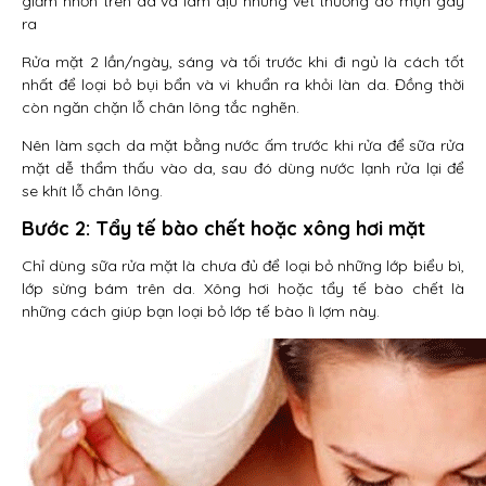
giảm nhờn trên da và làm dịu những vết thương do mụn gây
ra
Rửa mặt 2 lần/ngày, sáng và tối trước khi đi ngủ là cách tốt
nhất để loại bỏ bụi bẩn và vi khuẩn ra khỏi làn da. Đồng thời
còn ngăn chặn lỗ chân lông tắc nghẽn.
Nên làm sạch da mặt bằng nước ấm trước khi rửa để sữa rửa
mặt dễ thẩm thấu vào da, sau đó dùng nước lạnh rửa lại để
se khít lỗ chân lông.
Bước 2: Tẩy tế bào chết hoặc xông hơi mặt
Chỉ dùng sữa rửa mặt là chưa đủ để loại bỏ những lớp biểu bì,
lớp sừng bám trên da. Xông hơi hoặc tẩy tế bào chết là
những cách giúp bạn loại bỏ lớp tế bào lì lợm này.