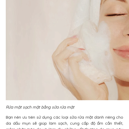
Rửa mặt sạch mặt bằng sữa rửa mặt
Bạn nên ưu tiên sử dụng các loại sữa rửa mặt dành riêng cho
da dầu mụn sẽ giúp làm sạch, cung cấp độ ẩm cần thiết,