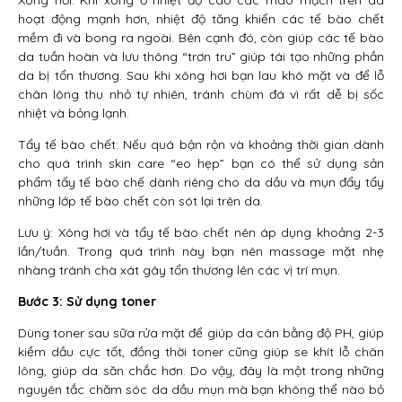
Xông hơi: Khi xông ở nhiệt độ cao các mao mạch trên da
hoạt động mạnh hơn, nhiệt độ tăng khiến các tế bào chết
mềm đi và bong ra ngoài. Bên cạnh đó, còn giúp các tế bào
da tuần hoàn và lưu thông “trơn tru” giúp tái tạo những phần
da bị tổn thương. Sau khi xông hơi bạn lau khô mặt và để lỗ
chân lông thu nhỏ tự nhiên, tránh chùm đá vì rất dễ bị sốc
nhiệt và bỏng lạnh.
Tẩy tế bào chết: Nếu quá bận rộn và khoảng thời gian dành
cho quá trình skin care “eo hẹp” bạn có thể sử dụng sản
phẩm tấy tế bào chế dành riêng cho da dầu và mụn đẩy tẩy
những lớp tế bào chết còn sót lại trên da.
Lưu ý: Xông hơi và tẩy tế bào chết nên áp dụng khoảng 2-3
lần/tuần. Trong quá trình này bạn nên massage mặt nhẹ
nhàng tránh chà xát gây tổn thương lên các vị trí mụn.
Bước 3: Sử dụng toner
Dùng toner sau sữa rửa mặt để giúp da cân bằng độ PH, giúp
kiềm dầu cực tốt, đồng thời toner cũng giúp se khít lỗ chân
lông, giúp da săn chắc hơn. Do vậy, đây là một trong những
nguyên tắc chăm sóc da dầu mụn mà bạn không thể nào bỏ