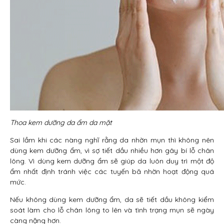
Thoa kem dưỡng da ẩm da mặt
Sai lầm khi các nàng nghĩ rằng da nhờn mụn thì không nên
dùng kem dưỡng ẩm, vì sợ tiết dầu nhiều hơn gây bí lỗ chân
lông. Vì dùng kem dưỡng ẩm sẽ giúp da luôn duy trì một độ
ẩm nhất định tránh việc các tuyến bã nhờn hoạt động quá
mức.
Nếu không dùng kem dưỡng ẩm, da sẽ tiết dầu không kiểm
soát làm cho lỗ chân lông to lên và tình trạng mụn sẽ ngày
càng nặng hơn.