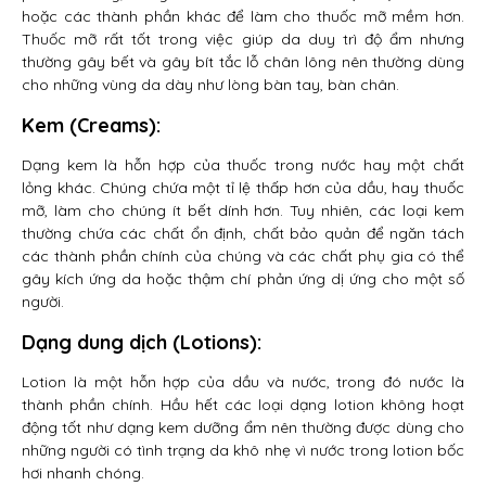
hoặc các thành phần khác để làm cho thuốc mỡ mềm hơn.
Thuốc mỡ rất tốt trong việc giúp da duy trì độ ẩm nhưng
thường gây bết và gây bít tắc lỗ chân lông nên thường dùng
cho những vùng da dày như lòng bàn tay, bàn chân.
Kem (Creams)
:
Dạng kem là hỗn hợp của thuốc trong nước hay một chất
lỏng khác. Chúng chứa một tỉ lệ thấp hơn của dầu, hay thuốc
mỡ, làm cho chúng ít bết dính hơn. Tuy nhiên, các loại kem
thường chứa các chất ổn định, chất bảo quản để ngăn tách
các thành phần chính của chúng và các chất phụ gia có thể
gây kích ứng da hoặc thậm chí phản ứng dị ứng cho một số
người.
Dạng dung dịch (Lotions)
:
Lotion là một hỗn hợp của dầu và nước, trong đó nước là
thành phần chính. Hầu hết các loại dạng lotion không hoạt
động tốt như dạng kem dưỡng ẩm nên thường được dùng cho
những người có tình trạng da khô nhẹ vì nước trong lotion bốc
hơi nhanh chóng.