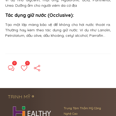
Ví dụ như Glycerin, mật ong, Hyaluronic acid, Panthenol,
Urea. Dưỡng ẩm cho người viêm da cơ địa
Tác dụng giữ nước (Occlusive):
Tạo một lớp màng bảo vệ để không cho hơi nước thoát ra.
Thường hay kèm theo tác dụng giữ nước. Ví dụ như Lanolin,
Petrolatum, dầu olive, dầu khoáng, cetyl alcohol, Parrafin…
0
0
← Previous Post
Next Post →
TRINH MỸ ®
Trung Tâm Thẩm Mỹ Công
Nghệ Cao