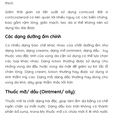
thích.
Giảm thời gian và tần suất sử dụng corticoid: Bởi vì
corticosteroid có liên quan tới nhiều nguy cơ, các biến chứng,
bao gồm rậm lông, giãn mạch, teo da vì thế không nên sử
dụng lâu dài được.
Các dạng dưỡng ẩm chính
Có nhiều dạng bào chế khác nhau của chất dưỡng ẩm như
dạng lotion, dạng creams, dạng mỡ ointment, dạng dầu… tùy
thuộc vào đặc tính của vùng da cần sử dụng có thể lựa chọn
các loại khác nhau. Dạng lotion thường được sử dụng cho
những vùng da đầu hoặc vùng da mặt để giảm sự bít tắc lỗ
chân lông. Dạng cream, lotion thường hay được sử dụng vì
tính thẩm mỹ cao. Dạng mỡ, dạng dầu thường hay dùng cho
vùng da khô, dày giúp thẩm thấu tốt hơn.
Thuốc mỡ/ dầu (Ointment/ oily)
:
Thuốc mỡ là chất dạng hơi đặc, giúp làm ẩm da bằng cơ chế
ngăn chặn sự mất nước. Dạng dầu bôi trơn không có thành
phần bổ sung, trong khi thuốc mỡ có chứa một tỉ lệ nhỏ nước