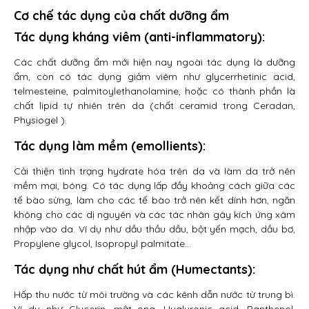
Cơ chế tác dụng của chất dưỡng ẩm
Tác dụng kháng viêm (anti-inflammatory):
Các chất dưỡng ẩm mới hiện nay ngoài tác dụng là dưỡng
ẩm, còn có tác dụng giảm viêm như glycerrhetinic acid,
telmesteine, palmitoylethanolamine, hoặc có thành phần là
chất lipid tự nhiên trên da (chất ceramid trong Ceradan,
Physiogel ).
Tác dụng làm mềm (emollients):
Cải thiện tình trạng hydrate hóa trên da và làm da trở nên
mềm mại, bóng. Có tác dụng lấp đầy khoảng cách giữa các
tế bào sừng, làm cho các tế bào trở nên kết dính hơn, ngăn
không cho các dị nguyên và các tác nhân gây kích ứng xâm
nhập vào da. Ví dụ như dầu thầu dầu, bột yến mạch, dầu bơ,
Propylene glycol, Isopropyl palmitate…
Tác dụng như chất hút ẩm (Humectants):
Hấp thu nước từ môi trường và các kênh dẫn nước từ trung bì.