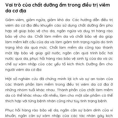
Vai trò của chất dưỡng ẩm trong điều trị viêm
da cơ địa
Giảm viêm, giảm ngứa, giảm khô da: Các hướng dẫn điều trị
viêm da cơ địa đều khuyến cáo sử dụng chất dưỡng ẩm phù
hợp sẽ giúp bảo vệ cho da, ngăn ngừa và duy trì hàng rào
bảo vệ cho da. Chất làm mềm da và chất bảo vệ da giúp
làm mềm kết cấu của da và làm giảm tình trạng ngứa do tình
trạng khô da quá mức. Chất làm mềm da cũng tạo thành
một lớp bảo vệ giúp giữ nước, ngăn cản quá trình bốc hơi
nước qua da, phục hồi hàng rào bảo vệ sinh lý của da và ức
chế sự xâm nhập của các yếu tố kích thích. Dưỡng ẩm cho
người viêm da cơ địa
Một số nghiên cứu đã chứng minh lợi ích và sự an toàn của
các thành phần làm mềm trong điều trị viêm da cơ địa ở
những nhóm tuổi khác nhau. Thành phần của chất làm mềm
da có thể khác nhau rất nhiều, làm cho một sản phẩm có thể
thích hợp với từng bệnh nhân cũng như tùy tình trạng bệnh.
Phục hồi hàng rào bảo vệ da, ngăn cản sự bám dính của vi
khuẩn, ngăn cản sự xâm nhập của các tác nhân gây kích