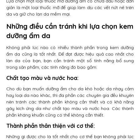
Lựa chọn một loại thuốc mỡ dưỡng ẩm có chứa dầu hoặc đơn
giản là một loại thuốc mỡ để giúp làm dịu các vết nứt nẻ trên
da và giữ cho làn da mềm mại.
Những điều cần tránh khi lựa chọn kem
dưỡng ẩm da
Không phải lúc nào có nhiều thành phần trong kem dưỡng
ẩm da cũng là tốt nhất. Để đạt được hiệu quả cao nhất cho
làn da của bạn, bạn cần tránh một số tính năng bổ sung
trong sản phẩm, các tính năng đó bao gồm:
Chất tạo màu và nước hoa:
Cho dù bạn muốn dưỡng ẩm cho da khô hoặc da nhạy cảm
hay loại da nào khác, thì đa phần các chuyên gia đều khuyên
nên tránh các thành phần không cần thiết và có khả năng
gây kích ứng da như chất tạo màu và nước hoa. Các thành
phần kháng khuẩn cũng có thể không cần thiết.
Thành phần thân thiện với cơ thể:
Những gì được cho là tốt nhất cho cơ thể bạn không phải lúc