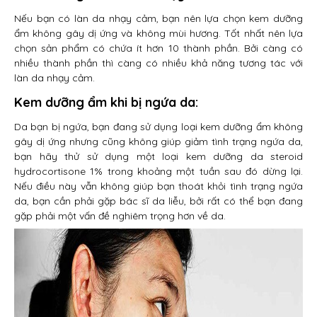
Nếu bạn có làn da nhạy cảm, bạn nên lựa chọn kem dưỡng
ẩm không gây dị ứng và không mùi hương. Tốt nhất nên lựa
chọn sản phẩm có chứa ít hơn 10 thành phần. Bởi càng có
nhiều thành phần thì càng có nhiều khả năng tương tác với
làn da nhạy cảm.
Kem dưỡng ẩm khi bị ngứa da:
Da bạn bị ngứa, bạn đang sử dụng loại kem dưỡng ẩm không
gây dị ứng nhưng cũng không giúp giảm tình trạng ngứa da,
bạn hãy thử sử dụng một loại kem dưỡng da steroid
hydrocortisone 1% trong khoảng một tuần sau đó dừng lại.
Nếu điều này vẫn không giúp bạn thoát khỏi tình trạng ngứa
da, bạn cần phải gặp bác sĩ da liễu, bởi rất có thể bạn đang
gặp phải một vấn đề nghiêm trọng hơn về da.