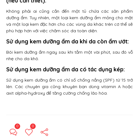
(nếu cần thiết):
Không phải ai cũng cần đến một tủ chứa các sản phẩm
dưỡng ẩm. Tuy nhiên, một loại kem dưỡng ẩm mỏng cho mặt
và một loại kem đặc hơn cho các vùng da khác trên cơ thể sẽ
phù hợp hơn với việc chăm sóc da toàn diện.
Sử dụng kem dưỡng ẩm da khi da còn ẩm ướt:
Bôi kem dưỡng ẩm ngay sau khi tắm một vài phút, sau đó vỗ
nhẹ cho da khô.
Sử dụng kem dưỡng ẩm da có tác dụng kép:
Sử dụng kem dưỡng ẩm có chỉ số chống nắng (SPF) từ 15 trở
lên. Các chuyên gia cũng khuyên bạn dùng vitamin A hoặc
axit alpha-hydroxy để tăng cường chống lão hóa.
0
0