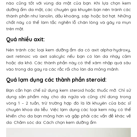
nào cũng tốt với vùng da mặt của bạn. Khi lựa chọn kem
dưỡng ẩm da mặt, các chuyên gia khuyên bạn nên tránh các
thành phần như lanolin, dầu khoáng, sáp hoặc bơ hạt. Những
chất này có thể làm tắc nghẽn lỗ chân lông và gây ra mụn
trên mặt.
Quá nhiều axit:
Nên tránh các loại kem dưỡng ẩm da có axit alpha-hydroxy,
axit retinoic và axit salicylic nếu bạn có làn da nhạy cảm
hoặc da khô. Các thành phần này có thể xâm nhập quá sâu
vào trong da gay ra các rắc rối cho làn da mỏng mảnh.
Quá lạm dụng các thành phần steroid:
Bạn cần hạn chế sử dụng kem steroid hoặc thuốc mỡ. Chỉ sử
dụng sản phẩm này cho da ngứa và cũng chỉ dùng trong
vòng 1 – 2 tuần, trừ trường hợp đó là lời khuyên của bác sĩ
chuyên khoa da liễu. Việc lạm dụng các loại kem này có thể
khiến cho da bạn mỏng hơn và gặp phải các vấn đề khác về
da. Chăm sóc da: Cách chọn kem dưỡng ẩm