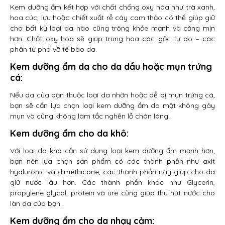
Kem dưỡng ẩm kết hợp với chất chống oxy hóa như trà xanh,
hoa cúc, lựu hoặc chiết xuất rễ cây cam thảo có thể giúp giữ
cho bất kỳ loại da nào cũng trông khỏe mạnh và căng mịn
hơn. Chất oxy hóa sẽ giúp trung hòa các gốc tự do – các
phân tử phá vỡ tế bào da.
Kem dưỡng ẩm da cho da dầu hoặc mụn trứng
cá:
Nếu da của bạn thuộc loại da nhờn hoặc dễ bị mụn trứng cá,
bạn sẽ cần lựa chọn loại kem dưỡng ẩm da mặt không gây
mụn và cũng không làm tắc nghẽn lỗ chân lông.
Kem dưỡng ẩm cho da khô:
Với loại da khô cần sử dụng loại kem dưỡng ẩm mạnh hơn,
bạn nên lựa chọn sản phẩm có các thành phần như axit
hyaluronic và dimethicone, các thành phần này giúp cho da
giữ nước lâu hơn. Các thành phần khác như Glycerin,
propylene glycol, protein và ure cũng giúp thu hút nước cho
làn da của bạn.
Kem dưỡng ẩm cho da nhạy cảm: