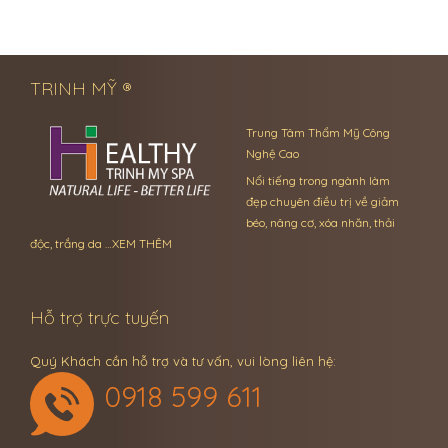
← Previous Post
Next Post →
TRINH MỸ ®
Trung Tâm Thẩm Mỹ Công
Nghệ Cao
Nổi tiếng trong ngành làm
đẹp chuyên điều trị về giảm
béo, nâng cơ, xóa nhăn, thải
độc, trắng da …
XEM THÊM
Hỗ trợ trực tuyến
Quý Khách cần hỗ trợ và tư vấn, vui lòng liên hệ:
0918 599 611