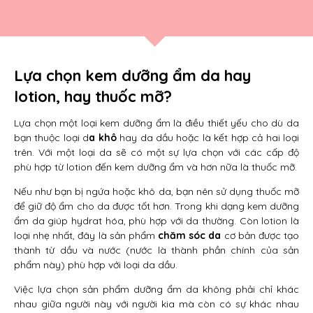
Lựa chọn kem dưỡng ẩm da hay
lotion, hay thuốc mỡ?
Lựa chọn một loại kem dưỡng ẩm là điều thiết yếu cho dù da
bạn thuộc loại d
a khô
hay da dầu hoặc là kết hợp cả hai loại
trên. Với một loại da sẽ có một sự lựa chọn với các cấp độ
phù hợp từ lotion đến kem dưỡng ẩm và hơn nữa là thuốc mỡ.
Nếu như bạn bị ngứa hoặc khô da, bạn nên sử dụng thuốc mỡ
để giữ độ ẩm cho da được tốt hơn. Trong khi dạng kem dưỡng
ẩm da giúp hydrat hóa, phù hợp với da thường. Còn lotion là
loại nhẹ nhất, đây là sản phẩm
chăm sóc da
cơ bản được tạo
thành từ dầu và nước (nước là thành phần chính của sản
phẩm này) phù hợp với loại da dầu.
Việc lựa chọn sản phẩm dưỡng ẩm da không phải chỉ khác
nhau giữa người này với người kia mà còn có sự khác nhau