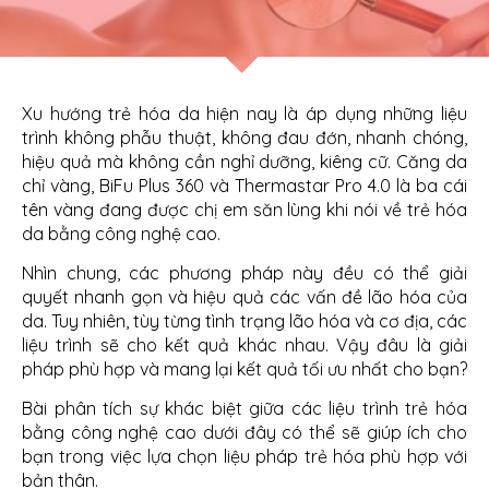
Xu hướng trẻ hóa da hiện nay là áp dụng những liệu
trình không phẫu thuật, không đau đớn, nhanh chóng,
hiệu quả mà không cần nghỉ dưỡng, kiêng cữ. Căng da
chỉ vàng, BiFu Plus 360 và Thermastar Pro 4.0 là ba cái
tên vàng đang được chị em săn lùng khi nói về trẻ hóa
da bằng công nghệ cao.
Nhìn chung, các phương pháp này đều có thể giải
quyết nhanh gọn và hiệu quả các vấn đề lão hóa của
da. Tuy nhiên, tùy từng tình trạng lão hóa và cơ địa, các
liệu trình sẽ cho kết quả khác nhau. Vậy đâu là giải
pháp phù hợp và mang lại kết quả tối ưu nhất cho bạn?
Bài phân tích sự khác biệt giữa các liệu trình trẻ hóa
bằng công nghệ cao dưới đây có thể sẽ giúp ích cho
bạn trong việc lựa chọn liệu pháp trẻ hóa phù hợp với
bản thân.