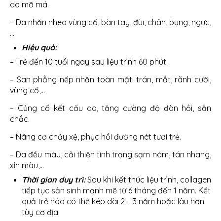
do mỡ má.
– Da nhăn nheo vùng cổ, bàn tay, đùi, chân, bụng, ngực,
…
Hiệu quả:
– Trẻ đến 10 tuổi ngay sau liệu trình 60 phút.
– San phẳng nếp nhăn toàn mặt: trán, mắt, rãnh cười,
vùng cổ,…
– Củng cố kết cấu da, tăng cường độ đàn hồi, săn
chắc.
– Nâng cơ chảy xệ, phục hồi đường nét tươi trẻ.
– Da đều màu, cải thiện tình trạng sạm nám, tán nhang,
xỉn màu,…
Thời gian duy trì:
Sau khi kết thúc liệu trình, collagen
tiếp tục sản sinh mạnh mẽ từ 6 tháng đến 1 năm. Kết
quả trẻ hóa có thể kéo dài 2 – 3 năm hoặc lâu hơn
tùy cơ địa.