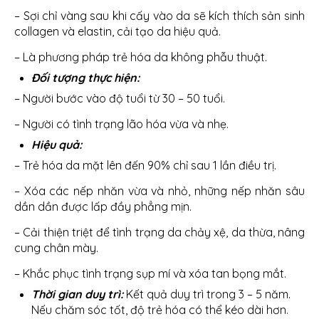
– Sợi chỉ vàng sau khi cấy vào da sẽ kích thích sản sinh
collagen và elastin, cải tạo da hiệu quả.
– Là phương pháp trẻ hóa da không phẫu thuật.
Đối tượng thực hiện:
– Người bước vào độ tuổi từ 30 – 50 tuổi.
– Người có tình trạng lão hóa vừa và nhẹ.
Hiệu quả:
– Trẻ hóa da mặt lên đến 90% chỉ sau 1 lần điều trị.
– Xóa các nếp nhăn vừa và nhỏ, những nếp nhăn sâu
dần dần được lấp đầy phẳng mịn.
– Cải thiện triệt để tình trạng da chảy xệ, da thừa, nâng
cung chân mày.
– Khắc phục tình trạng sụp mí và xóa tan bọng mắt.
Thời gian duy trì:
Kết quả duy trì trong 3 – 5 năm.
Nếu chăm sóc tốt, độ trẻ hóa có thể kéo dài hơn.