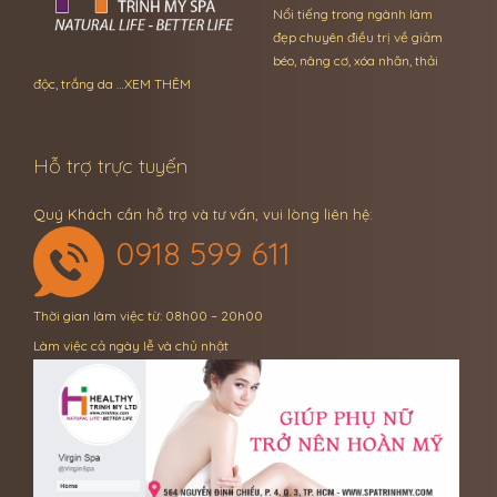
Nổi tiếng trong ngành làm
đẹp chuyên điều trị về giảm
béo, nâng cơ, xóa nhăn, thải
độc, trắng da …
XEM THÊM
Hỗ trợ trực tuyến
Quý Khách cần hỗ trợ và tư vấn, vui lòng liên hệ:
0918 599 611
Thời gian làm việc từ: 08h00 – 20h00
Làm việc cả ngày lễ và chủ nhật