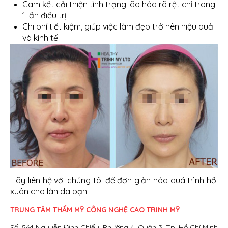
Cam kết cải thiện tình trạng lão hóa rõ rệt chỉ trong
1 lần điều trị.
Chi phí tiết kiệm, giúp việc làm đẹp trở nên hiệu quả
và kinh tế.
Hãy liên hệ với chúng tôi để đơn giản hóa quá trình hồi
xuân cho làn da bạn!
TRUNG TÂM THẨM MỸ CÔNG NGHỆ CAO TRINH MỸ
Số: 564 Nguyễn Đình Chiểu, Phường 4, Quận 3, Tp. Hồ Chí Minh