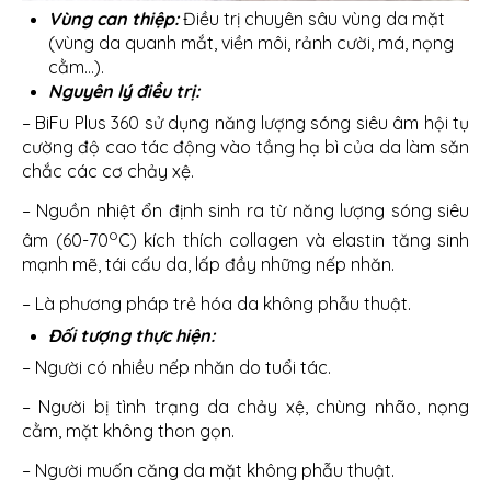
Vùng can thiệp:
Điều trị chuyên sâu vùng da mặt
(vùng da quanh mắt, viền môi, rảnh cười, má, nọng
cằm…).
Nguyên lý điều trị:
– BiFu Plus 360 sử dụng năng lượng sóng siêu âm hội tụ
cường độ cao tác động vào tầng hạ bì của da làm săn
chắc các cơ chảy xệ.
– Nguồn nhiệt ổn định sinh ra từ năng lượng sóng siêu
o
âm (60-70
C) kích thích collagen và elastin tăng sinh
mạnh mẽ, tái cấu da, lấp đầy những nếp nhăn.
– Là phương pháp trẻ hóa da không phẫu thuật.
Đối tượng thực hiện:
– Người có nhiều nếp nhăn do tuổi tác.
– Người bị tình trạng da chảy xệ, chùng nhão, nọng
cằm, mặt không thon gọn.
– Người muốn căng da mặt không phẫu thuật.