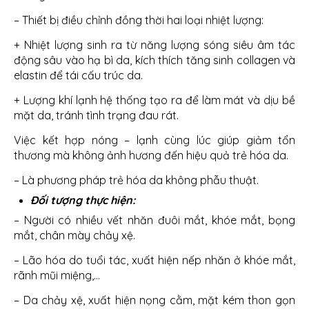
– Thiết bị điều chỉnh đồng thời hai loại nhiệt lượng:
+ Nhiệt lượng sinh ra từ năng lượng sóng siêu âm tác
động sâu vào hạ bì da, kích thích tăng sinh collagen và
elastin để tái cấu trúc da.
+ Lượng khí lạnh hệ thống tạo ra để làm mát và dịu bề
mặt da, tránh tình trạng đau rát.
Việc kết hợp nóng – lạnh cùng lúc giúp giảm tổn
thương mà không ảnh hương đến hiệu quả trẻ hóa da.
– Là phương pháp trẻ hóa da không phẫu thuật.
Đối tượng thực hiện:
– Người có nhiều vết nhăn đuôi mắt, khóe mắt, bọng
mắt, chân mày chảy xệ.
– Lão hóa do tuổi tác, xuất hiện nếp nhăn ở khóe mắt,
rãnh mũi miệng,…
– Da chảy xệ, xuất hiện nọng cằm, mặt kém thon gọn