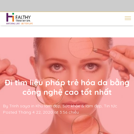
Đi tìm liệu pháp trẻ hóa da bằng
công nghệ cao tốt nhất
By
Trinh saya
in
Khu làm đẹp
,
Sức khỏe & làm đẹp
,
Tin tức
Posted
Tháng 4 22, 2020 at 3:56 chiều