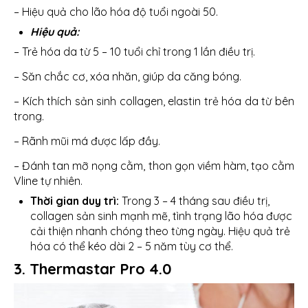
– Hiệu quả cho lão hóa độ tuổi ngoài 50.
Hiệu quả:
– Trẻ hóa da từ 5 – 10 tuổi chỉ trong 1 lần điều trị.
– Săn chắc cơ, xóa nhăn, giúp da căng bóng.
– Kích thích sản sinh collagen, elastin trẻ hóa da từ bên
trong.
– Rãnh mũi má được lấp đầy.
– Đánh tan mỡ nọng cằm, thon gọn viềm hàm, tạo cằm
Vline tự nhiên.
Thời gian duy trì:
Trong 3 – 4 tháng sau điều trị,
collagen sản sinh mạnh mẽ, tình trạng lão hóa được
cải thiện nhanh chóng theo từng ngày. Hiệu quả trẻ
hóa có thể kéo dài 2 – 5 năm tùy cơ thể.
3. Thermastar Pro 4.0