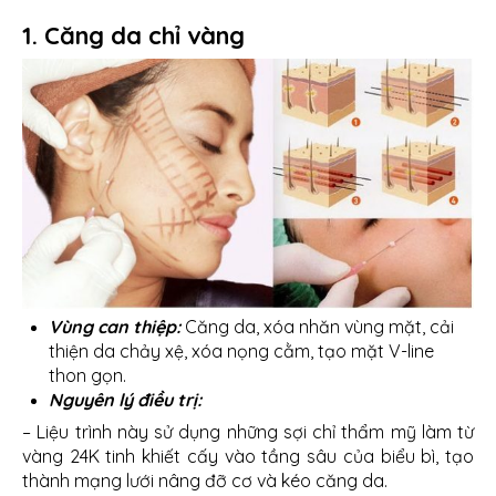
1. Căng da chỉ vàng
Vùng can thiệp:
Căng da, xóa nhăn vùng mặt, cải
thiện da chảy xệ, xóa nọng cằm, tạo mặt V-line
thon gọn.
Nguyên lý điều trị:
– Liệu trình này sử dụng những sợi chỉ thẩm mỹ làm từ
vàng 24K tinh khiết cấy vào tầng sâu của biểu bì, tạo
thành mạng lưới nâng đỡ cơ và kéo căng da.