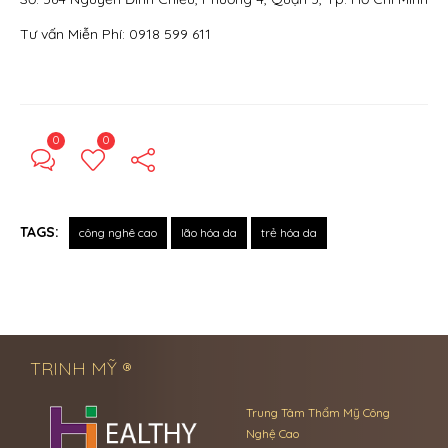
Tư vấn Miễn Phí: 0918 599 611
0
0
TAGS:
công nghê cao
lão hóa da
trẻ hóa da
← Previous Post
Next Post →
TRINH MỸ ®
Trung Tâm Thẩm Mỹ Công
Nghệ Cao