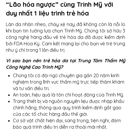
“Lão hóa ngược” cùng Trinh Mỹ với
duy nhất 1 liệu trình trẻ hóa
Làn da nhăn nheo, chảy xệ nay đã không còn là nỗi lo
khi bạn tin tưởng lựa chọn Trinh Mỹ. Chúng tôi sở hữu 3
công nghệ hàng đầu về trẻ hóa da đã được kiểm định
bởi FDA Hoa Kỳ. Cam kết mang lại cho bạn vẻ trẻ trung
như ý chỉ trong 1 lần điều trị.
Vì sao bạn nên trẻ hóa da tại Trung Tâm Thẩm Mỹ
Công Nghệ Cao Trinh Mỹ?
Chúng tôi có đội ngũ chuyên gia gần 20 năm kinh
nghiệm trong lĩnh vực thẩm mỹ trực tiếp thăm khám
và tư vấn điều trị.
An toàn, hiệu quả là tôn chỉ hoạt động của Trinh Mỹ.
Trang thiết bị và nguồn nguyên liệu được nhập khẩu
chính hãng, thông qua quy trình kiểm định gắt gao
của các tổ chức hàng đầu thế giới.
Cơ sở vật chất hiện đại, sang trọng, tiện nghi, đảm
bảo quá trình điều trị diễn ra thoải mái nhất.