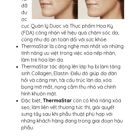
đã
đư
ợc
cục Quản lý Dược và Thực phẩm Hoa Kỳ
(FDA) công nhận về hiệu quả chăm sóc da,
cũng như độ an toàn đối với sức khỏe.
ThermaStar là công nghệ mới nhất với những
tính năng ưu việt trong việc xóa nếp nhăn,
làm trẻ hóa làn da.
ThermaStar tác động lên lớp hạ bì làm tăng
sinh Collagen, Elastin. Điều đó giúp da đàn
hồi và căng mịn, tái cấu trúc làn da, xóa
bọng mỡ mắt, nọng cằm thu nhỏ và chỉnh
hình khuôn mặt.
Đặc biệt,
ThermaStar
còn có khả năng xóa
sẹo, làm liền vết thương tức thì, giải quyết
sưng tấy sau khi phẫu thuật phù hợp với
những khách hàng đang trong giai đoạn hậu
phẫu.