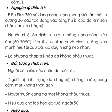
cằm…).
Nguyên lý điều trị:
– BiFu Plus 360 sử dụng năng lượng sóng siêu âm hội tụ
cường độ cao tác động vào tầng hạ bì của da làm săn
chắc các cơ chảy xệ.
– Nguồn nhiệt ổn định sinh ra từ năng lượng sóng siêu
o
âm (60-70
C) kích thích collagen và elastin tăng sinh
mạnh mẽ, tái cấu da, lấp đầy những nếp nhăn.
– Là phương pháp trẻ hóa da không phẫu thuật.
Đối tượng thực hiện:
– Người có nhiều nếp nhăn do tuổi tác.
– Người bị tình trạng da chảy xệ, chùng nhão, nọng
cằm, mặt không thon gọn.
– Người muốn căng da mặt không phẫu thuật.
– Hiệu quả cho lão hóa độ tuổi ngoài 50.
Hiệu quả: