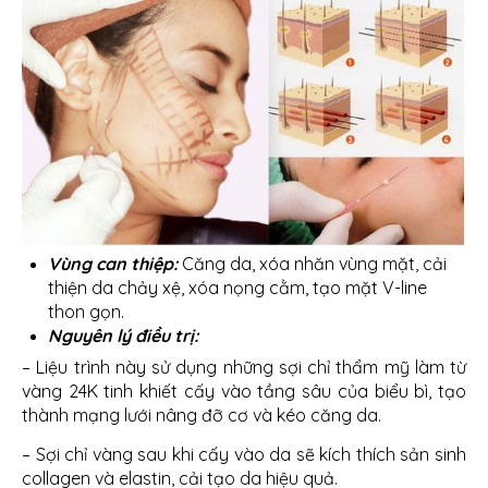
Vùng can thiệp:
Căng da, xóa nhăn vùng mặt, cải
thiện da chảy xệ, xóa nọng cằm, tạo mặt V-line
thon gọn.
Nguyên lý điều trị:
– Liệu trình này sử dụng những sợi chỉ thẩm mỹ làm từ
vàng 24K tinh khiết cấy vào tầng sâu của biểu bì, tạo
thành mạng lưới nâng đỡ cơ và kéo căng da.
– Sợi chỉ vàng sau khi cấy vào da sẽ kích thích sản sinh
collagen và elastin, cải tạo da hiệu quả.