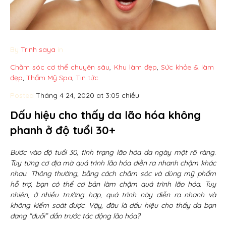
By
Trinh saya
in
Chăm sóc cơ thể chuyên sâu
,
Khu làm đẹp
,
Sức khỏe & làm
đẹp
,
Thẩm Mỹ Spa
,
Tin tức
Posted
Tháng 4 24, 2020 at 3:05 chiều
Dấu hiệu cho thấy da lão hóa không
phanh ở độ tuổi 30+
Bước vào độ tuổi 30, tình trạng lão hóa da ngày một rõ ràng.
Tùy từng cơ địa mà quá trình lão hóa diễn ra nhanh chậm khác
nhau. Thông thường, bằng cách chăm sóc và dùng mỹ phẩm
hỗ trợ, bạn có thể cơ bản làm chậm quá trình lão hóa. Tuy
nhiên, ở nhiều trường hợp, quá trình này diễn ra nhanh và
không kiểm soát được. Vậy, đâu là dấu hiệu cho thấy da bạn
đang “đuối” dần trước tác động lão hóa?