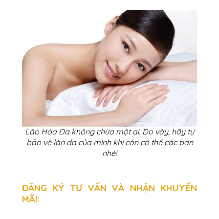
Lão Hóa Da không chừa một a
i. Do vậy, hãy tự
bảo vệ làn da của mình khi còn có thể
các bạn
nhé!
ĐĂNG KÝ TƯ VẤN VÀ NHẬN KHUYẾN
MÃI: