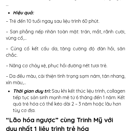
…
Hiệu quả:
– Trẻ đến 10 tuổi ngay sau liệu trình 60 phút.
– San phẳng nếp nhăn toàn mặt: trán, mắt, rãnh cười,
vùng cổ,…
– Củng cố kết cấu da, tăng cường độ đàn hồi, săn
chắc.
– Nâng cơ chảy xệ, phục hồi đường nét tươi trẻ.
– Da đều màu, cải thiện tình trạng sạm nám, tán nhang,
xỉn màu,…
Thời gian duy trì:
Sau khi kết thúc liệu trình, collagen
tiếp tục sản sinh mạnh mẽ từ 6 tháng đến 1 năm. Kết
quả trẻ hóa có thể kéo dài 2 – 3 năm hoặc lâu hơn
tùy cơ địa.
“Lão hóa ngược” cùng Trinh Mỹ với
duy nhất 1 liệu trình trẻ hóa