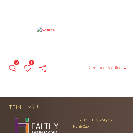
0
1
Continue Reading →
TRINH MỸ ®
Trung Tâm Thẩm Mỹ Công
Nghệ Cao