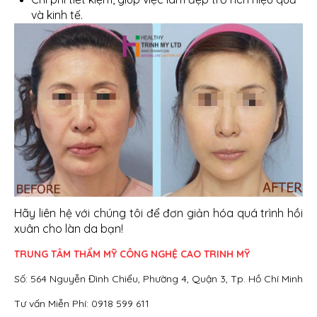
và kinh tế.
Hãy liên hệ với chúng tôi để đơn giản hóa quá trình hồi
xuân cho làn da bạn!
TRUNG TÂM THẨM MỸ CÔNG NGHỆ CAO TRINH MỸ
Số: 564 Nguyễn Đình Chiểu, Phường 4, Quận 3, Tp. Hồ Chí Minh
Tư vấn Miễn Phí: 0918 599 611