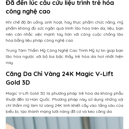
Đã đến lúc cầu cứu liệu trình trẻ hóa
công nghệ cao
Khi chế độ ăn uống, sinh hoạt, hay thực phẩm chức năng, mỹ
phẩm không đủ sức ngăn quá trình lão hóa trên da, liệu, bạn
nên cân nhắc việc mạnh tay hơn với công cuộc chống lão
hóa bằng liệu pháp công nghệ cao.
Trung Tâm Thẩm Mỹ Công Nghệ Cao Trinh Mỹ tự tin giúp bạn
lão hóa ngược với bộ ba bậc thầy trẻ hóa da hot nhất hiện
nay.
Căng Da Chỉ Vàng 24K Magic V-Lift
Gold 3D
Magic V-Lift Gold 3D là phương pháp trẻ hóa da không phẫu
thuật đến từ Hàn Quốc. Phương pháp này sử dụng những sợi
chỉ thẩm mỹ làm từ vàng 24K tinh khiết cấy vào tầng sâu của
biểu bì, tạo thành mạng lưới nâng đỡ cơ và kéo căng da.