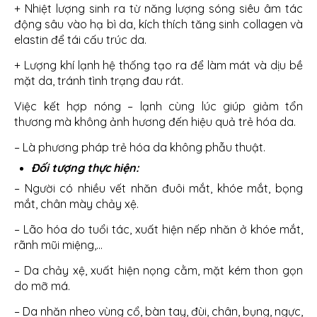
+ Nhiệt lượng sinh ra từ năng lượng sóng siêu âm tác
động sâu vào hạ bì da, kích thích tăng sinh collagen và
elastin để tái cấu trúc da.
+ Lượng khí lạnh hệ thống tạo ra để làm mát và dịu bề
mặt da, tránh tình trạng đau rát.
Việc kết hợp nóng – lạnh cùng lúc giúp giảm tổn
thương mà không ảnh hương đến hiệu quả trẻ hóa da.
– Là phương pháp trẻ hóa da không phẫu thuật.
Đối tượng thực hiện:
– Người có nhiều vết nhăn đuôi mắt, khóe mắt, bọng
mắt, chân mày chảy xệ.
– Lão hóa do tuổi tác, xuất hiện nếp nhăn ở khóe mắt,
rãnh mũi miệng,…
– Da chảy xệ, xuất hiện nọng cằm, mặt kém thon gọn
do mỡ má.
– Da nhăn nheo vùng cổ, bàn tay, đùi, chân, bụng, ngực,