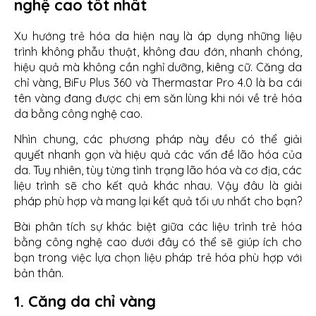
nghệ cao tốt nhất
Xu hướng trẻ hóa da hiện nay là áp dụng những liệu
trình không phẫu thuật, không đau đớn, nhanh chóng,
hiệu quả mà không cần nghỉ dưỡng, kiêng cữ. Căng da
chỉ vàng, BiFu Plus 360 và Thermastar Pro 4.0 là ba cái
tên vàng đang được chị em săn lùng khi nói về trẻ hóa
da bằng công nghệ cao.
Nhìn chung, các phương pháp này đều có thể giải
quyết nhanh gọn và hiệu quả các vấn đề lão hóa của
da. Tuy nhiên, tùy từng tình trạng lão hóa và cơ địa, các
liệu trình sẽ cho kết quả khác nhau. Vậy đâu là giải
pháp phù hợp và mang lại kết quả tối ưu nhất cho bạn?
Bài phân tích sự khác biệt giữa các liệu trình trẻ hóa
bằng công nghệ cao dưới đây có thể sẽ giúp ích cho
bạn trong việc lựa chọn liệu pháp trẻ hóa phù hợp với
bản thân.
1. Căng da chỉ vàng