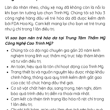
Làn da nhăn nheo, chảy xệ nay đã không còn là nỗi lo
khi bạn tin tưởng lựa chọn Trinh Mỹ. Chúng tôi sở hữu 3
công nghệ hàng đầu về trẻ hóa da đã được kiểm định
bởi FDA Hoa Kỳ. Cam kết mang lại cho bạn vẻ trẻ trung
như ý chỉ trong 1 lần điều trị.
Vì sao bạn nên trẻ hóa da tại Trung Tâm Thẩm Mỹ
Công Nghệ Cao Trinh Mỹ?
Chúng tôi có đội ngũ chuyên gia gần 20 năm kinh
nghiệm trong lĩnh vực thẩm mỹ trực tiếp thăm khám
và tư vấn điều trị.
An toàn, hiệu quả là tôn chỉ hoạt động của Trinh Mỹ.
Trang thiết bị và nguồn nguyên liệu được nhập khẩu
chính hãng, thông qua quy trình kiểm định gắt gao
của các tổ chức hàng đầu thế giới.
Cơ sở vật chất hiện đại, sang trọng, tiện nghi, đảm
bảo quá trình điều trị diễn ra thoải mái nhất.
Cam kết cải thiện tình trạng lão hóa rõ rệt chỉ trong
1 lần điều trị.
Chi phí tiết kiệm, giúp việc làm đẹp trở nên hiệu quả