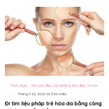
By
Trinh saya
in
Khu làm đẹp
,
Sức khỏe & làm đẹp
,
Tin tức
Posted
Tháng 4 22, 2020 at 3:56 chiều
Đi tìm liệu pháp trẻ hóa da bằng công