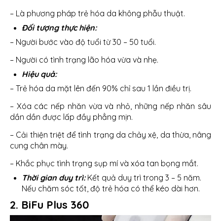
– Là phương pháp trẻ hóa da không phẫu thuật.
Đối tượng thực hiện:
– Người bước vào độ tuổi từ 30 – 50 tuổi.
– Người có tình trạng lão hóa vừa và nhẹ.
Hiệu quả:
– Trẻ hóa da mặt lên đến 90% chỉ sau 1 lần điều trị.
– Xóa các nếp nhăn vừa và nhỏ, những nếp nhăn sâu
dần dần được lấp đầy phẳng mịn.
– Cải thiện triệt để tình trạng da chảy xệ, da thừa, nâng
cung chân mày.
– Khắc phục tình trạng sụp mí và xóa tan bọng mắt.
Thời gian duy trì:
Kết quả duy trì trong 3 – 5 năm.
Nếu chăm sóc tốt, độ trẻ hóa có thể kéo dài hơn.
2. BiFu Plus 360