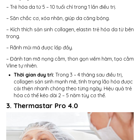
– Trẻ hóa da từ 5 – 10 tuổi chỉ trong 1 lần điều trị.
– Săn chắc cơ, xóa nhăn, giúp da căng bóng.
– Kích thích sản sinh collagen, elastin trẻ hóa da từ bên
trong.
– Rãnh mũi má được lấp đầy.
– Đánh tan mỡ nọng cằm, thon gọn viềm hàm, tạo cằm
Vline tự nhiên.
Thời gian duy trì:
Trong 3 – 4 tháng sau điều trị,
collagen sản sinh mạnh mẽ, tình trạng lão hóa được
cải thiện nhanh chóng theo từng ngày. Hiệu quả trẻ
hóa có thể kéo dài 2 – 5 năm tùy cơ thể.
3. Thermastar Pro 4.0