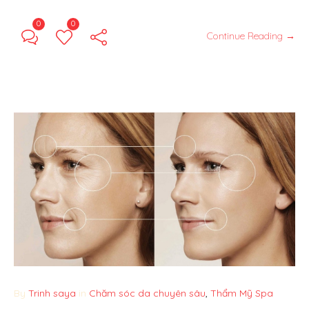
0
0
Continue Reading →
By
Trinh saya
in
Chăm sóc da chuyên sâu
,
Thẩm Mỹ Spa