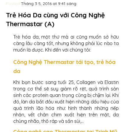
Posted
Tháng 3 5, 2016 at 9:41 sáng
Trẻ Hóa Da cùng với Công Nghệ
Thermastar (A)
Trẻ hóa da, một thứ mà ai cũng muốn sở hữu
càng lâu càng tốt, nhưng không phải lúc nào ta
muốn là được. Khi đến với chúng tôi:
Công Nghệ Thermastar tái tạo, trẻ hóa
da
Khi bạn bước sang tuổi 25, Collagen và Elastin
trong cơ thể sẽ suy giảm rõ rệt, quá trình sản
sinh các protein quan trọng cũng bị chậm lại. Khi
đó, làn da bắt đầu xuất hiện những dấu hiệu của
quá trình lão hóa như: hình thành những nếp
nhăn, vết chân chim xuất hiện trên mặt, da
chùng nhão, thô ráp và sần sùi,…
Công nghệ cao Thermastar tại Trinh Mỹ