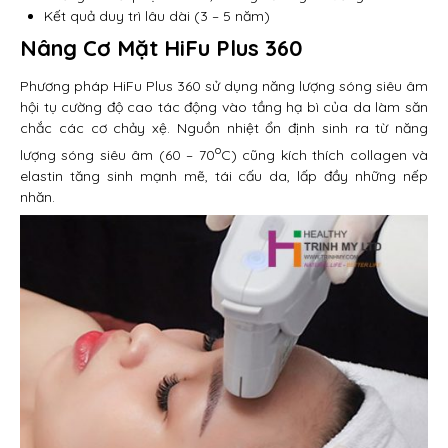
Kết quả duy trì lâu dài (3 – 5 năm)
Nâng Cơ Mặt HiFu Plus 360
Phương pháp HiFu Plus 360 sử dụng năng lượng sóng siêu âm
hội tụ cường độ cao tác động vào tầng hạ bì của da làm săn
chắc các cơ chảy xệ. Nguồn nhiệt ổn định sinh ra từ năng
o
lượng sóng siêu âm (60 – 70
C) cũng kích thích collagen và
elastin tăng sinh mạnh mẽ, tái cấu da, lấp đầy những nếp
nhăn.