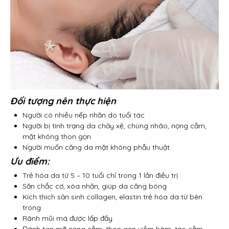
Đối tượng nên thực hiện
Người có nhiều nếp nhăn do tuổi tác
Người bị tình trạng da chảy xệ, chùng nhão, nọng cằm,
mặt không thon gọn
Người muốn căng da mặt không phẫu thuật
Ưu điểm:
Trẻ hóa da từ 5 – 10 tuổi chỉ trong 1 lần điều trị
Săn chắc cơ, xóa nhăn, giúp da căng bóng
Kích thích sản sinh collagen, elastin trẻ hóa da từ bên
trong
Rãnh mũi má được lấp đầy
Đánh tan mỡ nọng cằm, thon gọn viềm hàm, tạo cằm