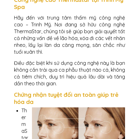
Spa
Hãy đến với trung tâm thẩm mỹ công nghệ
cao – Trinh Mỹ. Nơi đang sở hữu công nghệ
ThermaStar, chúng tôi sẽ giúp bạn giải quyết tất
cả những vấn đề về lão hóa, xóa đi các vết nhăn
nheo, lấy lại làn da căng mọng, săn chắc như
tuổi xuân thì.
Điều đặc biệt khi sử dụng công nghệ này là bạn
không cần trải qua ca phẫu thuật nào cả, không
cả tiêm chích, duy trì hiệu quả lâu dài và tăng
dần theo thời gian.
Chứng nhận tuyệt đối an toàn giúp trẻ
hóa da
Th
er
m
aS
tar