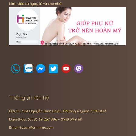
Làm việc cả ngày lễ và chủ nhật
Thông tin liên hệ
Địa chỉ: 564 Nguyễn Đình Chiểu, Phường 4, Quận 3, TP.HCM
Điện thoại: (028) 39 257 886 – 0918 599 611
Email:
tuvan@trinhmy.com