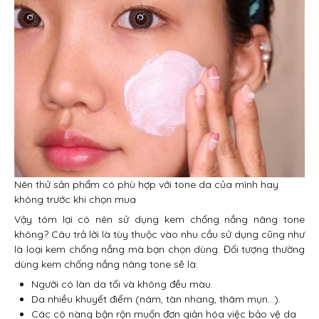
Nên thử sản phẩm có phù hợp với tone da của mình hay
không trước khi chọn mua
Vậy tóm lại có nên sử dụng kem chống nắng nâng tone
không? Câu trả lời là tùy thuộc vào nhu cầu sử dụng cũng như
là loại kem chống nắng mà bạn chọn dùng. Đối tượng thường
dùng kem chống nắng nâng tone sẽ là:
Người có làn da tối và không đều màu.
Da nhiều khuyết điểm (nám, tàn nhang, thâm mụn…).
Các cô nàng bận rộn muốn đơn giản hóa việc bảo vệ da