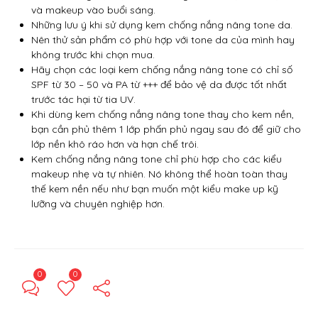
và makeup vào buổi sáng.
Những lưu ý khi sử dụng kem chống nắng nâng tone da.
Nên thử sản phẩm có phù hợp với tone da của mình hay
không trước khi chọn mua.
Hãy chọn các loại kem chống nắng nâng tone có chỉ số
SPF từ 30 – 50 và PA từ +++ để bảo vệ da được tốt nhất
trước tác hại từ tia UV.
Khi dùng kem chống nắng nâng tone thay cho kem nền,
bạn cần phủ thêm 1 lớp phấn phủ ngay sau đó để giữ cho
lớp nền khô ráo hơn và hạn chế trôi.
Kem chống nắng nâng tone chỉ phù hợp cho các kiểu
makeup nhẹ và tự nhiên. Nó không thể hoàn toàn thay
thế kem nền nếu như bạn muốn một kiểu make up kỹ
lưỡng và chuyên nghiệp hơn.
0
0