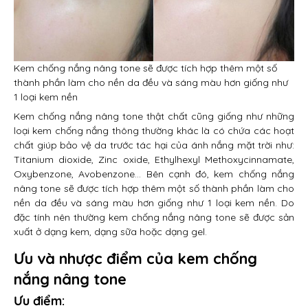
Kem chống nắng nâng tone sẽ được tích hợp thêm một số
thành phần làm cho nền da đều và sáng màu hơn giống như
1 loại kem nền
Kem chống nắng nâng tone thật chất cũng giống như những
loại kem chống nắng thông thường khác là có chứa các hoạt
chất giúp bảo vệ da trước tác hại của ánh nắng mặt trời như:
Titanium dioxide, Zinc oxide, Ethylhexyl Methoxycinnamate,
Oxybenzone, Avobenzone… Bên cạnh đó, kem chống nắng
nâng tone sẽ được tích hợp thêm một số thành phần làm cho
nền da đều và sáng màu hơn giống như 1 loại kem nền. Do
đặc tính nên thường kem chống nắng nâng tone sẽ được sản
xuất ở dạng kem, dạng sữa hoặc dạng gel.
Ưu và nhược điểm của kem chống
nắng nâng tone
Ưu điểm: