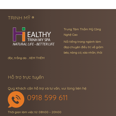
← Previous Post
Next Post →
TRINH MỸ ®
Trung Tâm Thẩm Mỹ Công
Nghệ Cao
Nổi tiếng trong ngành làm
đẹp chuyên điều trị về giảm
béo, nâng cơ, xóa nhăn, thải
độc, trắng da …
XEM THÊM
Hỗ trợ trực tuyến
Quý Khách cần hỗ trợ và tư vấn, vui lòng liên hệ:
0918 599 611
Thời gian làm việc từ: 08h00 – 20h00