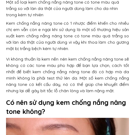
Một số loại kem chống nắng nâng tone có tone màu quá
trắng so với làn da thật của người dùng làm cho da nhìn
trong kém tự nhiên
Kem chống nắng nâng tone có 1 nhược điểm khiến cho nhiều
chị em vẫn còn e ngại khi sử dụng là một số thương hiệu sản
xuất kem chống nắng nâng tone có tone màu quá trắng so
với làn da thật của người dùng vì vậy khi thoa làm cho gương
mặt bị trắng bệch kém tự nhiên.
Vì không thuần là kem nền nên kem chống nắng nâng tone sẽ
không có các tone màu phù hợp để bạn lựa chọn, cách tốt
nhất để biết kem chống nắng nâng tone đó có hợp mà da
mình không là phải test thử lên da. Một số kem chống nắng
nâng tone có kết cấu dày, nó có thể giúp che khuyết điểm
nhưng lại dễ gây bít tắc lỗ chân lông và làm nặng mặt.
Có nên sử dụng kem chống nắng nâng
tone không?