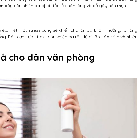
n dày còn khiến da bị bít tắc lỗ chân lông và dễ gây nên mụn.
iệc, mệt mỏi, stress cũng sẽ khiến cho làn da bị ảnh hưởng, rõ ràng
sống. Bên cạnh đó stress còn khiến da rất dễ bị lão hóa sớm và nhiều
uả cho dân văn phòng