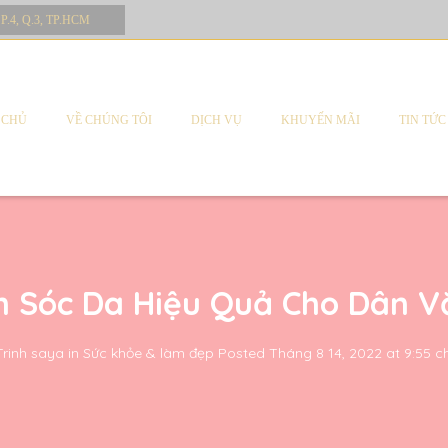
 P.4, Q.3, TP.HCM
 CHỦ
VỀ CHÚNG TÔI
DỊCH VỤ
KHUYẾN MÃI
TIN TỨC
m Sóc Da Hiệu Quả Cho Dân V
Trinh saya
in
Sức khỏe & làm đẹp
Posted
Tháng 8 14, 2022 at 9:55 c