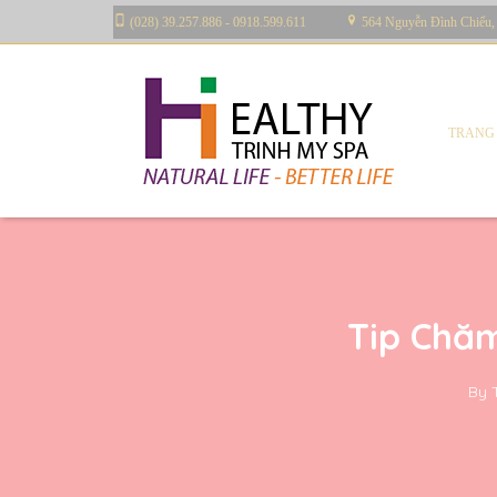
(028) 39.257.886 - 0918.599.611
564 Nguyễn Đình Chiểu,
TRANG
Tip Chă
By