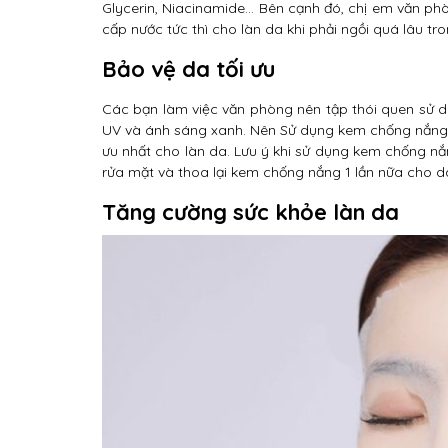
Glycerin, Niacinamide… Bên cạnh đó, chị em văn phò
cấp nước tức thì cho làn da khi phải ngồi quá lâu tr
Bảo vệ da tối ưu
Các bạn làm việc văn phòng nên tập thói quen sử 
UV và ánh sáng xanh. Nên Sử dụng kem chống nắng qu
ưu nhất cho làn da. Lưu ý khi sử dụng kem chống nắn
rửa mặt và thoa lại kem chống nắng 1 lần nữa cho d
Tăng cường sức khỏe làn da