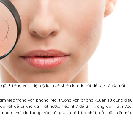
ồi 8 tiếng với nhiệt độ lạnh sẽ khiến làn da rất dễ bị khô và mất
 làm việc trong văn phòng. Môi trường văn phòng xuyên sử dụng điều
àn da rất dễ bị khô và mất nước. Nếu như để tình trạng da mất nước,
 nhau như: da bong tróc, tăng sinh tế bào chết, dễ xuất hiện nếp