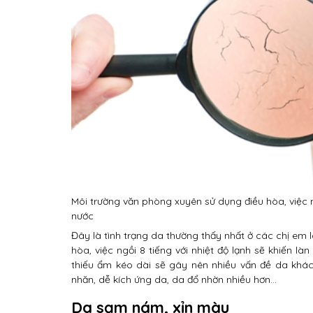
Môi trường văn phòng xuyên sử dụng điều hòa, việc ng
nước
Đây là tình trạng da thường thấy nhất ở các chị em
hòa, việc ngồi 8 tiếng với nhiệt độ lạnh sẽ khiến l
thiếu ẩm kéo dài sẽ gây nên nhiều vấn đề da khác
nhăn, dễ kích ứng da, da đổ nhờn nhiều hơn…
Da sạm nám, xỉn màu