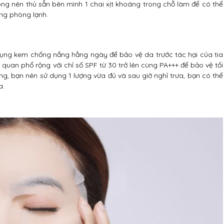
ng nên thủ sẵn bên mình 1 chai xịt khoáng trong chỗ làm để có thể
ong phòng lạnh.
dụng kem chống nắng hằng ngày để bảo vệ da trước tác hại của tia
an phổ rộng với chỉ số SPF từ 30 trở lên cùng PA+++ để bảo vệ tối
g, bạn nên sử dụng 1 lượng vừa đủ và sau giờ nghỉ trưa, bạn có thể
a.