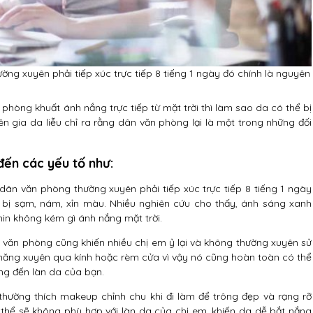
ng xuyên phải tiếp xúc trực tiếp 8 tiếng 1 ngày đó chính là nguyên
 phòng khuất ánh nắng trực tiếp từ mặt trời thì làm sao da có thể bị
gia da liễu chỉ ra rằng dân văn phòng lại là một trong những đối
 đến các yếu tố như:
ân văn phòng thường xuyên phải tiếp xúc trực tiếp 8 tiếng 1 ngày
 bị sạm, nám, xỉn màu. Nhiều nghiên cứu cho thấy, ánh sáng xanh
n không kém gì ánh nắng mặt trời.
 văn phòng cũng khiến nhiều chị em ỷ lại và không thường xuyên sử
 năng xuyên qua kính hoặc rèm cửa vì vậy nó cũng hoàn toàn có thể
g đến làn da của bạn.
hường thích makeup chỉnh chu khi đi làm để trông đẹp và rạng rỡ
 thể sẽ không phù hợp với làn da của chị em, khiến da dễ bắt nắng