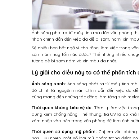
Ánh sáng phát ra từ máy tính mà dân văn phòng thườ
nhân chính dẫn đến việc da dễ bị sạm, nám, xỉn màu
Sẽ nhiều bạn bất ngờ vì cho rằng, làm việc trong văn
sạm nám hay tối màu được? Thế nhưng nhiều chuyên 
tượng dễ bị sạm nám và xỉn màu da nhất.
Lý giải cho điều này ta có thể phân tích
Ánh sáng xanh:
Ánh sáng phát ra từ máy tính mà d
đó chính là nguyên nhân chính dẫn đến việc da dễ
cũng mang đến những tác động làm tăng sinh melani
Thói quen không bảo vệ da:
Tâm lý làm việc trong
dụng kem chống nắng. Thế nhưng, tia UV lại có khả
xâm nhập vào bên trong văn phòng để làm ảnh hưởn
Thói quen sử dụng mỹ phẩm:
Chị em văn phòng t
hơn. Tuy nhiên, một số loại mỹ phẩm trang điểm có