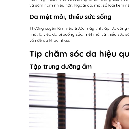
và sạm nám nhiều hơn. Ngoài da, một số loại kem nề
Da mệt mỏi, thiếu sức sống
Thường xuyên làm việc trước máy tính, áp lực công v
nhất là việc da bị xuống sắc, mệt mỏi và thiếu sức 
vấn đề da khác nhau.
Tip chăm sóc da hiệu q
Tập trung dưỡng ẩm