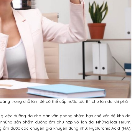
oáng trong chỗ làm để có thể cấp nước tức thì cho làn da khi phải
ong việc dưỡng da cho dân văn phòng nhằm hạn chế vấn đề khô da.
 những sản phẩm dưỡng ẩm phù hợp với làn da. Những loại serum,
 ẩm được các chuyên gia khuyên dùng như: Hyaluronic Acid (HA),