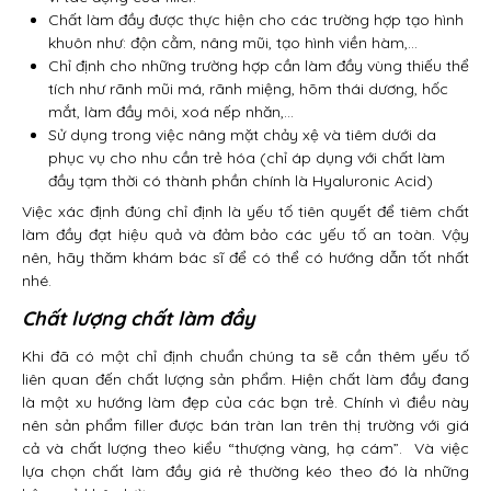
Chất làm đầy được thực hiện cho các trường hợp tạo hình
khuôn như: độn cằm, nâng mũi, tạo hình viền hàm,…
Chỉ định cho những trường hợp cần làm đầy vùng thiếu thể
tích như rãnh mũi má, rãnh miệng, hõm thái dương, hốc
mắt, làm đầy môi, xoá nếp nhăn,…
Sử dụng trong việc nâng mặt chảy xệ và tiêm dưới da
phục vụ cho nhu cần trẻ hóa (chỉ áp dụng với chất làm
đầy tạm thời có thành phần chính là Hyaluronic Acid)
Việc xác định đúng chỉ định là yếu tố tiên quyết để tiêm chất
làm đầy đạt hiệu quả và đảm bảo các yếu tố an toàn. Vậy
nên, hãy thăm khám bác sĩ để có thể có hướng dẫn tốt nhất
nhé.
Chất lượng chất làm đầy
Khi đã có một chỉ định chuẩn chúng ta sẽ cần thêm yếu tố
liên quan đến chất lượng sản phẩm. Hiện chất làm đầy đang
là một xu hướng làm đẹp của các bạn trẻ. Chính vì điều này
nên sản phẩm filler được bán tràn lan trên thị trường với giá
cả và chất lượng theo kiểu “thượng vàng, hạ cám”. Và việc
lựa chọn chất làm đầy giá rẻ thường kéo theo đó là những