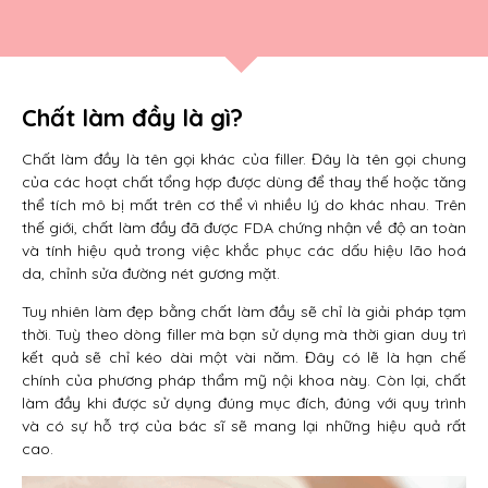
Chất làm đầy là gì?
Chất làm đầy là tên gọi khác của filler. Đây là tên gọi chung
của các hoạt chất tổng hợp được dùng để thay thế hoặc tăng
thể tích mô bị mất trên cơ thể vì nhiều lý do khác nhau. Trên
thế giới, chất làm đầy đã được FDA chứng nhận về độ an toàn
và tính hiệu quả trong việc khắc phục các dấu hiệu lão hoá
da, chỉnh sửa đường nét gương mặt.
Tuy nhiên làm đẹp bằng chất làm đầy sẽ chỉ là giải pháp tạm
thời. Tuỳ theo dòng filler mà bạn sử dụng mà thời gian duy trì
kết quả sẽ chỉ kéo dài một vài năm. Đây có lẽ là hạn chế
chính của phương pháp thẩm mỹ nội khoa này. Còn lại, chất
làm đầy khi được sử dụng đúng mục đích, đúng với quy trình
và có sự hỗ trợ của bác sĩ sẽ mang lại những hiệu quả rất
cao.