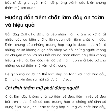
bác sĩ đúng chuyên môn để phòng tránh các biến chứng
thẩm mỹ liên quan.
Hướng dẫn tiêm chất làm đầy an toàn
và hiệu quả
Gần đây, Dr.thaiha đã phải tiếp nhận thăm khám và xử lý rất
nhiều các ca biến chứng liên quan đến tiêm chất làm đầy.
Điểm chung của những trường hợp này là được thực hiện ở
những cơ sở không được cấp phép và bởi những người không
có chuyên môn. Và hầu hết những “nạn nhân” này đều không
hiểu gì về chất làm đầy nên đã trở thành con mồi béo bở cho
những cơ sở thẩm mỹ kém chất lượng.
Để giúp mọi người có thể làm đẹp an toàn với chất làm đầy,
Dr.thaiha xin đưa ra một số lưu ý như sau:
Chỉ định thẩm mỹ phải đúng người
Chất làm đầy không phải cứ tiêm sẽ đẹp, tiêm nhiều sẽ đẹp
bởi trên thực tế sẽ có các trường hợp bị chống chỉ định sử
dụng filler. Ví dụ như các trường hợp dị ứng với chất làm đầy,