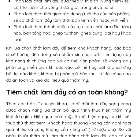
Phân loại chất làm đầy dựa theo vị trí đích (vùng tiêm) sẽ
có filler tiêm cho vùng thượng bì, trung bì và hạ bì.
Phân loại theo thời gian tác dụng (tuổi thọ của sản phẩm)
sẽ có chất làm đầy tạm thời, bán vĩnh viễn hoặc vĩnh viễn.
Phân loại theo thành phần cấu tạo của chất làm đầy: tổng
hợp, bán tổng hợp, ghép tự thân, ghép cùng loài hay khác
loài,…
Khi lựa chọn chất làm đầy để tiêm cho khách hàng, các bác
sĩ sẽ hướng đến dòng sản phẩm sinh học bởi filler dạng này
khả năng thích ứng cao với cơ thể. Sản phẩm sẽ không gây
phản ứng miễn dịch khi đưa vào cơ thể hay bất kì phản ứng
bất lợi nào khác, không bị phân giải hấp thu… từ đó nâng cao
độ an toàn và kéo dài hiệu quả thẩm mỹ.
Tiêm chất làm đầy có an toàn không?
Theo các bác sĩ chuyên khoa, sở dĩ chất làm đầy ngày càng
được khách hàng lựa chọn bởi quá trình thực hiện thẩm mỹ
khá đơn giản. Hiệu quả thẩm mỹ sẽ xuất hiện ngay sau khi kết
thúc thủ thuật tiêm. Khách hàng thường không cần nghỉ ngơi
quá nhiều và cũng không cần kiêng cữ (trừ rượu bia). So với
phẫu thuật thẩm mỹ, làm đẹp bằng chất làm đầy còn có chi