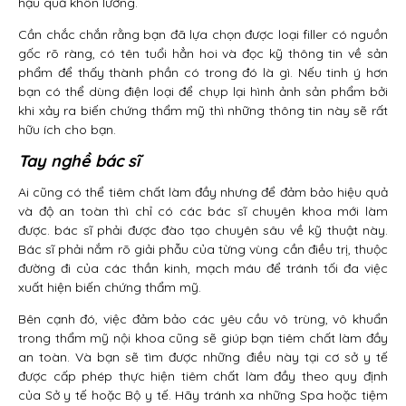
hậu quả khôn lường.
Cần chắc chắn rằng bạn đã lựa chọn được loại filler có nguồn
gốc rõ ràng, có tên tuổi hẳn hoi và đọc kỹ thông tin về sản
phẩm để thấy thành phần có trong đó là gì. Nếu tinh ý hơn
bạn có thể dùng điện loại để chụp lại hình ảnh sản phẩm bởi
khi xảy ra biến chứng thẩm mỹ thì những thông tin này sẽ rất
hữu ích cho bạn.
Tay nghề bác sĩ
Ai cũng có thể tiêm chất làm đầy nhưng để đảm bảo hiệu quả
và độ an toàn thì chỉ có các bác sĩ chuyên khoa mới làm
được. bác sĩ phải được đào tạo chuyên sâu về kỹ thuật này.
Bác sĩ phải nắm rõ giải phẫu của từng vùng cần điều trị, thuộc
đường đi của các thần kinh, mạch máu để tránh tối đa việc
xuất hiện biến chứng thẩm mỹ.
Bên cạnh đó, việc đảm bảo các yêu cầu vô trùng, vô khuẩn
trong thẩm mỹ nội khoa cũng sẽ giúp bạn tiêm chất làm đầy
an toàn. Và bạn sẽ tìm được những điều này tại cơ sở y tế
được cấp phép thực hiện tiêm chất làm đầy theo quy định
của Sở y tế hoặc Bộ y tế. Hãy tránh xa những Spa hoặc tiệm