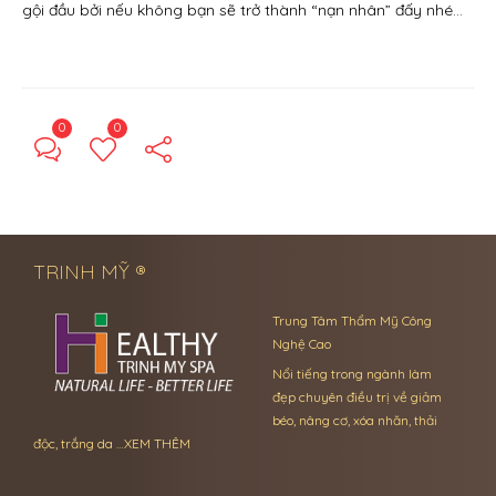
gội đầu bởi nếu không bạn sẽ trở thành “nạn nhân” đấy nhé…
0
0
← Previous Post
Next Post →
TRINH MỸ ®
Trung Tâm Thẩm Mỹ Công
Nghệ Cao
Nổi tiếng trong ngành làm
đẹp chuyên điều trị về giảm
béo, nâng cơ, xóa nhăn, thải
độc, trắng da …
XEM THÊM