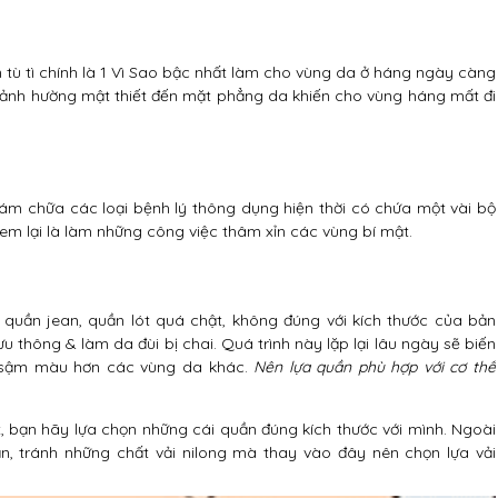
iên tù tì chính là 1 Vì Sao bậc nhất làm cho vùng da ở háng ngày càng
h ảnh hường mật thiết đến mặt phẳng da khiến cho vùng háng mất đi
ám chữa các loại bệnh lý thông dụng hiện thời có chứa một vài bộ
m lại là làm những công việc thâm xỉn các vùng bí mật.
n quần jean, quần lót quá chật, không đúng với kích thước của bản
thông & làm da đùi bị chai. Quá trình này lặp lại lâu ngày sẽ biến
, sậm màu hơn các vùng da khác.
Nên lựa quần phù hợp với cơ thể
 bạn hãy lựa chọn những cái quần đúng kích thước với mình. Ngoài
ần, tránh những chất vải nilong mà thay vào đây nên chọn lựa vải