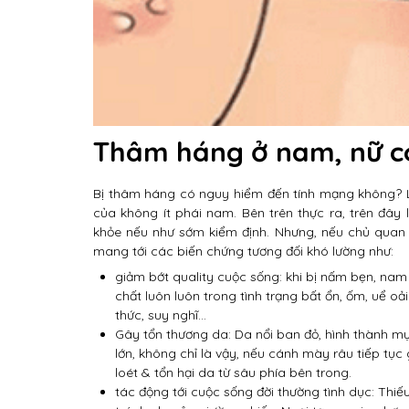
Thâm háng ở nam, nữ c
Bị thâm háng có nguy hiểm đến tính mạng không? L
của không ít phái nam. Bên trên thực ra, trên đây
khỏe nếu như sớm kiểm định. Nhưng, nếu chủ quan 
mang tới các biến chứng tương đối khó lường như:
giảm bớt quality cuộc sống: khi bị nấm bẹn, nam 
chất luôn luôn trong tình trạng bất ổn, ốm, uể o
thức, suy nghĩ…
Gây tổn thương da: Da nổi ban đỏ, hình thành mụ
lớn, không chỉ là vậy, nếu cánh mày râu tiếp tục 
loét & tổn hại da từ sâu phía bên trong.
tác động tới cuộc sống đời thường tình dục: Thiế