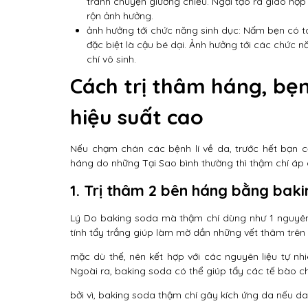
tránh chuyện giường chiếu. Ngại tạo ra giao hợp
rộn ảnh hưởng.
ảnh hưởng tới chức năng sinh dục: Nấm bẹn có tá
đặc biệt là cậu bé dại. Ảnh hưởng tới các chức 
chí vô sinh.
Cách trị thâm háng, bẹ
hiệu suất cao
Nếu chạm chán các bệnh lí về da, trước hết bạn c
háng do những Tại Sao bình thường thì thậm chí áp 
1. Trị thâm 2 bên háng bằng bak
Lý Do baking soda mà thậm chí dùng như 1 nguyên 
tính tẩy trắng giúp làm mờ dần những vết thâm trên
mặc dù thế, nên kết hợp với các nguyên liệu tự nh
Ngoài ra, baking soda có thể giúp tẩy các tế bào ch
bởi vì, baking soda thậm chí gây kích ứng da nếu da b