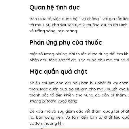
Quan hệ tình dục
trên thực tế, việc quan hệ “ vợ chồng ” với gia tốc l
tối màu. Sự chà xát liên tục & thường xuyên đã Hìn
vẻ trắng sáng, mịn màng.
Phản ứng phụ của thuốc
một số trong những bài thuốc được dùng để làm kh
phận gây tăng sắc tố da. Tác dụng phụ mà chúng đe
Mặc quần quá chật
Nhiều chị em con gái hay bận bịu phải lỗi khi chọ
thân. Mặc quần quá bó sẽ làm cho máu huyết khó lưu 
thành sắc tố đen khiến cho vùng da dần bị thâm
không bị thâm vùng háng
Để xóa mờ và suy giảm các vết thâm quay tái phát,
ra, bạn cũng nên lưu tâm đến làm từ chất liệu qu
cotton thoáng khí