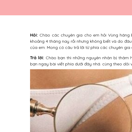
Hỏi:
Chào các chuyên gia cho em hỏi Vùng háng bị
khoảng 4 tháng nay rồi nhưng không biết và do đâu
của em. Mong có câu trả lời từ phía các chuyên gia
Trả lời:
Chào bạn thì những nguyên nhân bị thâm hán
bạn ngay bài viết phía dưới đây nhá. cùng theo dõi v