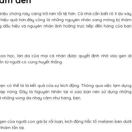
riệu chứng này càng trở nên tồi tệ hơn. Cả nhà cần biết rõ lí do xáy
và hiệu quả hơn.đây cũng là những nguyên nhân sang mông bị thâm
g dấu hiệu và nguyên nhân ảnh hướng trực tiếp đến háng của bạn
oa học, làn da của mọi cá nhân được quyết định nhờ vào gen di
ền từ người có cùng huyết thống.
ẹn có thể là là kết quả của sự kích động. Thông qua việc lạm dụng
sáp nóng. Đây là Nguyên Nhân tại vì sao bạn nên sử dụng những
g ở những vùng da nhạy cảm như háng, bẹn.
n của người con gái bị rối loạn, kích động hắc tố melanin bên dưới
thâm tồn tại.