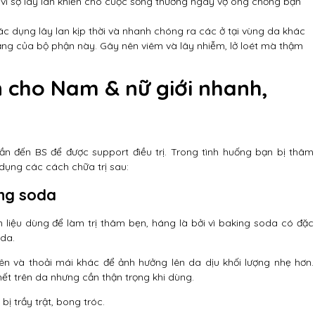
 vì sợ lây lan khiến cho cuộc sống thường ngày vợ ông chồng bận
c dụng lây lan kịp thời và nhanh chóng ra các ở tại vùng da khác
năng của bộ phận này. Gây nên viêm và lây nhiễm, lở loét mà thậm
n cho Nam & nữ giới nhanh,
ần đến BS để được support điều trị. Trong tình huống bạn bị thâm
dụng các cách chữa trị sau:
ing soda
liệu dùng để làm trị thâm bẹn, háng là bởi vì baking soda có đặc
 da.
iên và thoải mái khác để ảnh hưởng lên da dịu khối lượng nhẹ hơn.
ết trên da nhưng cần thận trọng khi dùng.
ị trầy trật, bong tróc.