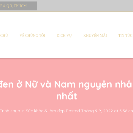
 P.4, Q.3, TP.HCM
 CHỦ
VỀ CHÚNG TÔI
DỊCH VỤ
KHUYẾN MÃI
TIN TỨC
đen ở Nữ và Nam nguyên nhân 
nhất
Trinh saya
in
Sức khỏe & làm đẹp
Posted
Tháng 9 9, 2022 at 5:56 ch