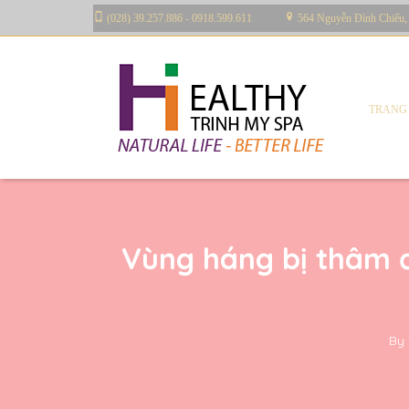
(028) 39.257.886 - 0918.599.611
564 Nguyễn Đình Chiểu,
TRANG
Vùng háng bị thâm 
By