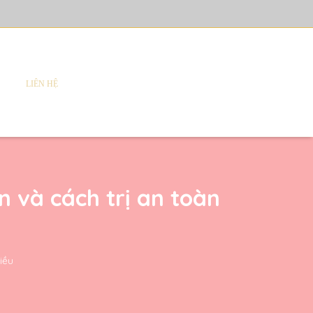
LIÊN HỆ
và cách trị an toàn
iều