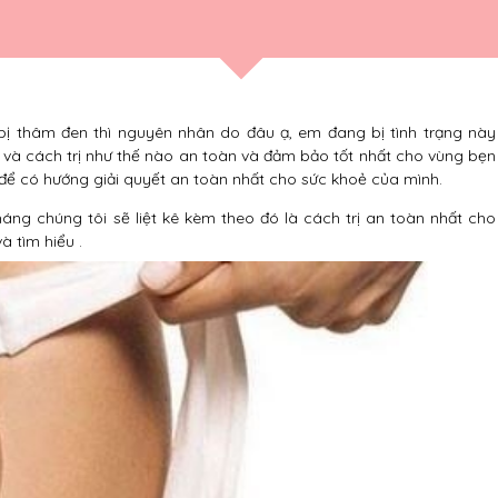
 thâm đen thì nguyên nhân do đâu ạ, em đang bị tình trạng này
 và cách trị như thế nào an toàn và đảm bảo tốt nhất cho vùng bẹn
 để có hướng giải quyết an toàn nhất cho sức khoẻ của mình.
g chúng tôi sẽ liệt kê kèm theo đó là cách trị an toàn nhất cho
à tìm hiểu .