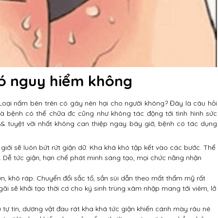
ó nguy hiểm không
oại nấm bên trên có gây nên hại cho người không? Đây là câu hỏi
 là bệnh có thể chữa đc cũng như không tác động tới tình hình sức
& tuyệt vời nhất không can thiệp ngay bây giờ, bệnh có tác dụng
giới sẽ luôn bứt rứt giận dữ. Kha khá khó tập kết vào các bước. Thể
ải. Dễ tức giận, hạn chế phát minh sáng tạo, mọi chức năng nhận
n, khô ráp. Chuyển đổi sắc tố, sần sùi dẫn theo mất thẩm mỹ rất
gãi sẽ khởi tạo thời cơ cho ký sinh trùng xâm nhập mang tới viêm, lở
u tự tin, dương vật đau rát kha khá tức giận khiến cánh mày râu né