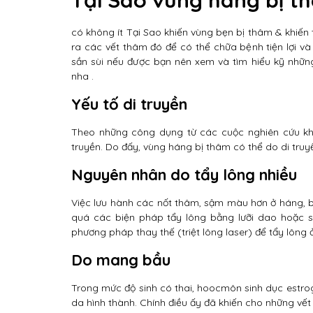
có không ít Tại Sao khiến vùng bẹn bị thâm & khiến t
ra các vết thâm đó để có thể chữa bệnh tiện lợi 
sần sùi nếu được bạn nên xem và tìm hiểu kỹ nhữn
nha .
Yếu tố di truyền
Theo những công dụng từ các cuộc nghiên cứu kh
truyền. Do đấy, vùng háng bị thâm có thể do di truy
Nguyên nhân do tẩy lông nhiều
Việc lưu hành các nốt thâm, sậm màu hơn ở háng, b
quá các biện pháp tẩy lông bằng lưỡi dao hoặc 
phương pháp thay thế (triệt lông laser) để tẩy lôn
Do mang bầu
Trong mức độ sinh có thai, hoocmôn sinh dục estroge
da hình thành. Chính điều ấy đã khiến cho những vết 