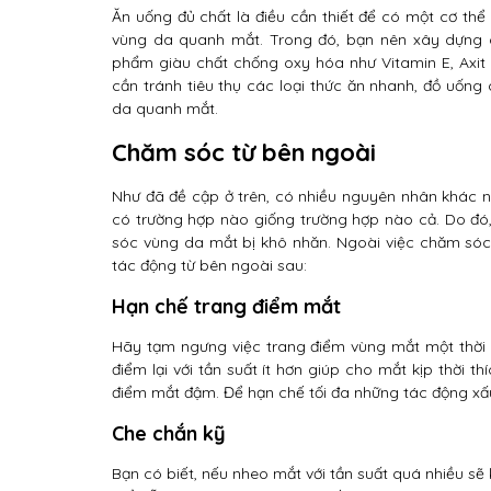
Ăn uống đủ chất là điều cần thiết để có một cơ thể
vùng da quanh mắt. Trong đó, bạn nên xây dựng 
phẩm giàu chất chống oxy hóa như Vitamin E, Axit 
cần tránh tiêu thụ các loại thức ăn nhanh, đồ uống
da quanh mắt.
Chăm sóc từ bên ngoài
Như đã đề cập ở trên, có nhiều nguyên nhân khác n
có trường hợp nào giống trường hợp nào cả. Do đó
sóc vùng da mắt bị khô nhăn. Ngoài việc chăm sóc
tác động từ bên ngoài sau:
Hạn chế trang điểm mắt
Hãy tạm ngưng việc trang điểm vùng mắt một thời 
điểm lại với tần suất ít hơn giúp cho mắt kịp thời t
điểm mắt đậm. Để hạn chế tối đa những tác động xấ
Che chắn kỹ
Bạn có biết, nếu nheo mắt với tần suất quá nhiều s