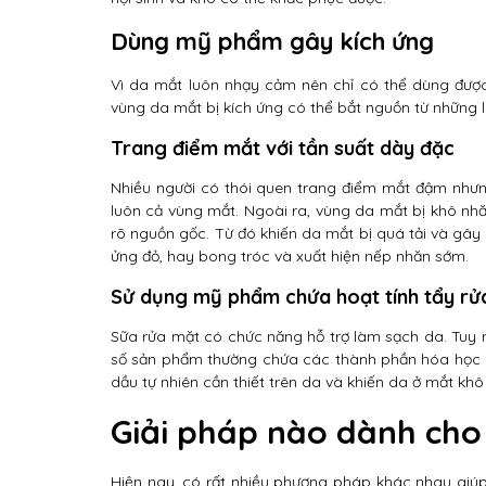
Dùng mỹ phẩm gây kích ứng
Vì da mắt luôn nhạy cảm nên chỉ có thể dùng đượ
vùng da mắt bị kích ứng có thể bắt nguồn từ những l
Trang điểm mắt với tần suất dày đặc
Nhiều người có thói quen trang điểm mắt đậm nhưn
luôn cả vùng mắt. Ngoài ra, vùng da mắt bị khô nhă
rõ nguồn gốc. Từ đó khiến da mắt bị quá tải và g
ửng đỏ, hay bong tróc và xuất hiện nếp nhăn sớm.
Sử dụng mỹ phẩm chứa hoạt tính tẩy r
Sữa rửa mặt có chức năng hỗ trợ làm sạch da. Tuy 
số sản phẩm thường chứa các thành phần hóa học có
dầu tự nhiên cần thiết trên da và khiến da ở mắt khô
Giải pháp nào dành cho
Hiện nay, có rất nhiều phương pháp khác nhau giúp