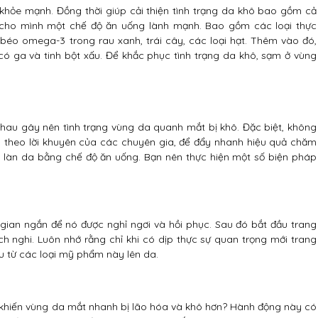
 khỏe mạnh. Đồng thời giúp cải thiện tình trạng da khô bao gồm cả
cho mình một chế độ ăn uống lành mạnh. Bao gồm các loại thực
béo omega-3 trong rau xanh, trái cây, các loại hạt. Thêm vào đó,
 có ga và tinh bột xấu. Để khắc phục tình trạng da khô, sạm ở vùng
hau gây nên tình trạng vùng da quanh mắt bị khô. Đặc biệt, không
, theo lời khuyên của các chuyên gia, để đẩy nhanh hiệu quả chăm
 làn da bằng chế độ ăn uống. Bạn nên thực hiện một số biện pháp
gian ngắn để nó được nghỉ ngơi và hồi phục. Sau đó bắt đầu trang
hích nghi. Luôn nhớ rằng chỉ khi có dịp thực sự quan trọng mới trang
u từ các loại mỹ phẩm này lên da.
ẽ khiến vùng da mắt nhanh bị lão hóa và khô hơn? Hành động này có