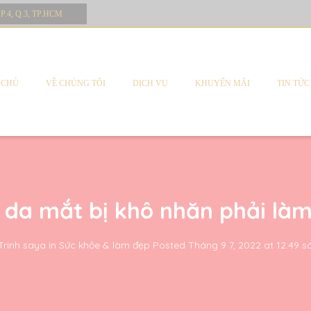
 P.4, Q.3, TP.HCM
 CHỦ
VỀ CHÚNG TÔI
DỊCH VỤ
KHUYẾN MÃI
TIN TỨC
 da mắt bị khô nhăn phải làm
Trinh saya
in
Sức khỏe & làm đẹp
Posted
Tháng 9 7, 2022 at 12:49 s