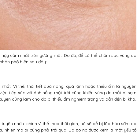
hạy cảm nhất trên gương mặt. Do đó, để có thể chăm sóc vùng da
nhân phổ biến sau đây:
nhất. Vì thế, thời tiết quá nóng, quá lạnh hoặc thiếu ẩm là nguyên
việc tiếp xúc với ánh nắng mặt trời cũng khiến vùng da mắt bị sạm
xuyên cũng làm cho da bị thiếu ẩm nghiêm trọng và dẫn đến bị khô.
yến nhờn. chính vì thế theo thời gian, nó sẽ dễ bị lão hóa sớm do
h tự nhiên mà ai cũng phải trải qua. Do đó nó được xem là một yếu tố