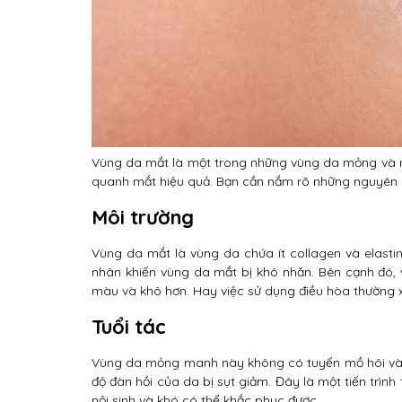
Vùng da mắt là một trong những vùng da mỏng và n
quanh mắt hiệu quả. Bạn cần nắm rõ những nguyên 
Môi trường
Vùng da mắt là vùng da chứa ít collagen và elastin 
nhân khiến vùng da mắt bị khô nhăn. Bên cạnh đó, 
màu và khô hơn. Hay việc sử dụng điều hòa thường 
Tuổi tác
Vùng da mỏng manh này không có tuyến mồ hôi và tu
độ đàn hồi của da bị sụt giảm. Đây là một tiến trìn
nội sinh và khó có thể khắc phục được.