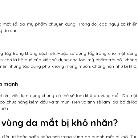
c một số loại mỹ phẩm chuyên dụng. Trong đó, các nguy cơ khiến
ý do sau.
g tẩy trang không sạch sẽ. Hoặc sử dụng tẩy trang cho mặt dùng
n còn là hệ quả của việc sử dụng các loại mỹ phẩm trôi nổi, không
ây nên những tác dụng phụ không mong muốn. Chẳng hạn như bị khô,
ửa mạnh
nhiên, việc lạm dụng chúng có thể sẽ làm khô da vùng mắt. Do một
 chức năng kiềm dầu và trị mụn. Nên vô tình sẽ làm loại bỏ đi lớp
 hơn.
 vùng da mắt bị khô nhăn?
 điều trị hoặc ngăn ngừa tình trạng vùng da quanh mắt bị khô. Tuy