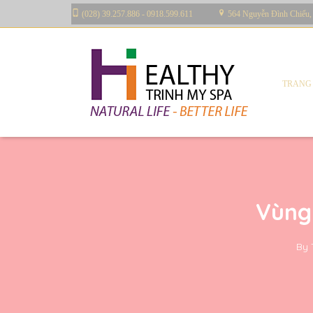
(028) 39.257.886 - 0918.599.611
564 Nguyễn Đình Chiểu,
TRANG
Vùng
By