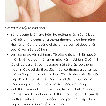
Vai trò của tẩy tế bào chết
Tăng cường khả năng hấp thụ dưỡng chất: Tẩy tế bào
chết sẽ làm lỗ chân lông thông thoáng từ đó làm tăng
khả năng hấp thu dưỡng chất, làn da bạn sẽ được chăm
sóc tốt và hiệu quả hơn.
Làm sáng da và mờ thâm: Tế bào chết chính là nguyên
nhân khiến da bạn trông xỉn màu, kém tươi tắn. Quá trình
tẩy đi lớp da chết và massage mặt sẽ giúp lưu thông
mạch máu dưới da thúc đẩy máu lưu thông, giúp tái tạo,
nuôi dưỡng lớp da mới của bạn. Tẩy tế bào chết đều đặn
giúp làn da sản sinh tế bào da mới để da bạn lúc nào
cũng căng mịn, trắng hồng và tràn đầy sức sống.
Kích thích sản sinh collagen: Tẩy tế bào chết tác động
trực tiếp lên da mặt giúp kích thích tổng hợp collagen để
cải thiện kết cấu cho da, đồng thời giảm các nếp nhăn,
giúp da sáng mịn và hồng hào hơn.