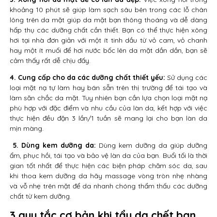
khoảng 10 phút sẽ giúp làm sạch sâu bên trong các lỗ chân
lông trên da mặt giúp da mặt bạn thông thoáng và dễ dàng
hấp thụ các dưỡng chất cần thiết. Bạn có thể thực hiện xông
hơi tại nhà đơn giản với một ít tinh dầu từ vỏ cam, vỏ chanh
hay một ít muối để hơi nước bốc lên da mặt dần dần, bạn sẽ
cảm thấy rất dễ chịu đấy.
4. Cung cấp cho da các dưỡng chất thiết yếu:
Sử dụng các
loại mặt nạ tự làm hay bán sẵn trên thị trường để tái tạo và
làm săn chắc da mặt. Tuy nhiên bạn cần lựa chọn loại mặt nạ
phù hợp với đặc điểm và nhu cầu của làn da, kết hợp với việc
thực hiện đều đặn 3 lần/1 tuần sẽ mang lại cho bạn làn da
mịn màng.
5. Dùng kem dưỡng da:
Dùng kem dưỡng da giúp dưỡng
ẩm, phục hồi, tái tạo và bảo vệ làn da của bạn. Buổi tối là thời
gian tốt nhất để thực hiện các biện pháp chăm sóc da, sau
khi thoa kem dưỡng da hãy massage vòng tròn nhẹ nhàng
và vỗ nhẹ trên mặt để da nhanh chóng thẩm thấu các dưỡng
chất từ kem dưỡng.
3 quy tắc cơ bản khi tẩy da chết bạn