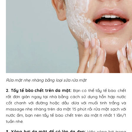
Rửa mặt nhẹ nhàng bằng loại sữa rửa mặt
2. Tẩy tế bào chết trên da mặt:
Bạn có thể tẩy tế bào chết
rất đơn giản ngay tại nhà bằng cách sử dụng hỗn hợp nước
cốt chanh với đường hoặc dầu dừa với muối tinh trắng và
massage nhẹ nhàng trên da mặt 15 phút rồi rửa mặt sạch với
nước ấm, bạn nên tẩy tế bào chết trên da mặt ít nhất 1 lần/1
tuần nhé.
3. Xông hơi da mặt để có làn da đẹp:
Việc xông hơi trong