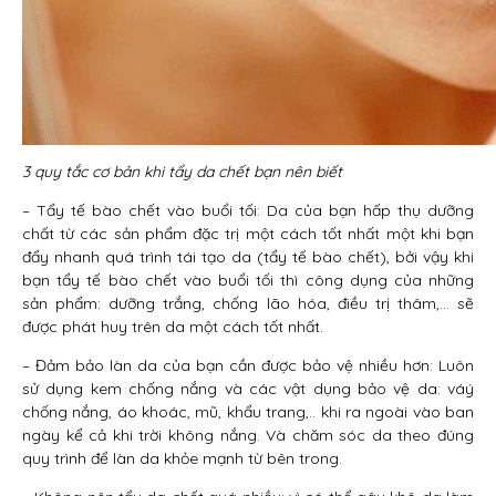
3 quy tắc cơ bản khi tẩy da chết bạn nên biết
– Tẩy tế bào chết vào buổi tối: Da của bạn hấp thụ dưỡng
chất từ các sản phẩm đặc trị một cách tốt nhất một khi bạn
đẩy nhanh quá trình tái tạo da (tẩy tế bào chết), bởi vậy khi
bạn tẩy tế bào chết vào buổi tối thì công dụng của những
sản phẩm: dưỡng trắng, chống lão hóa, điều trị thâm,… sẽ
được phát huy trên da một cách tốt nhất.
– Đảm bảo làn da của bạn cần được bảo vệ nhiều hơn: Luôn
sử dụng kem chống nắng và các vật dụng bảo vệ da: váý
chống nắng, áo khoác, mũ, khẩu trang,.. khi ra ngoài vào ban
ngày kể cả khi trời không nắng. Và chăm sóc da theo đúng
quy trình để làn da khỏe mạnh từ bên trong.