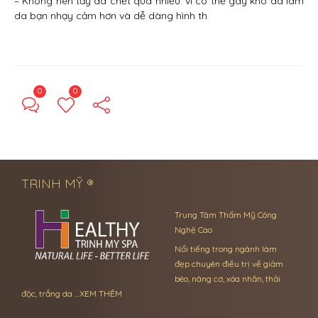
– Không nên tẩy da chết quá nhiều: vì có thể gây khô da làm
da bạn nhạy cảm hơn và dễ dàng hình th
0
0
← Previous Post
Next Post →
TRINH MỸ ®
Trung Tâm Thẩm Mỹ Công
Nghệ Cao
Nổi tiếng trong ngành làm
đẹp chuyên điều trị về giảm
béo, nâng cơ, xóa nhăn, thải
độc, trắng da …
XEM THÊM