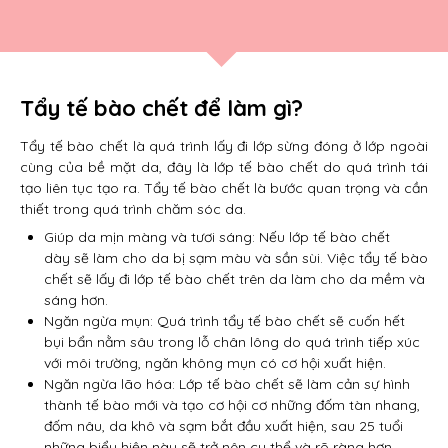
Tẩy tế bào chết để làm gì?
Tẩy tế bào chết là quá trình lấy đi lớp sừng đóng ở lớp ngoài
cùng của bề mặt da, đây là lớp tế bào chết do quá trình tái
tạo liên tục tạo ra. Tẩy tế bào chết là bước quan trọng và cần
thiết trong quá trình chăm sóc da.
Giúp da mịn màng và tươi sáng: Nếu lớp tế bào chết
dày sẽ làm cho da bị sạm màu và sần sùi. Việc tẩy tế bào
chết sẽ lấy đi lớp tế bào chết trên da làm cho da mềm và
sáng hơn.
Ngăn ngừa mụn: Quá trình tẩy tế bào chết sẽ cuốn hết
bụi bẩn nằm sâu trong lỗ chân lông do quá trình tiếp xúc
với môi trường, ngăn không mụn có cơ hội xuất hiện.
Ngăn ngừa lão hóa: Lớp tế bào chết sẽ làm cản sự hình
thành tế bào mới và tạo cơ hội cơ những đốm tàn nhang,
đốm nâu, da khô và sạm bắt đầu xuất hiện, sau 25 tuổi
những biểu hiện này sẽ trở nên cụ thể và rõ ràng hơn.