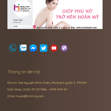
Thông tin liên hệ
Địa chỉ: 564 Nguyễn Đình Chiểu, Phường 4, Quận 3, TP.HCM
Điện thoại: (028) 39 257 886 – 0918 599 611
Email:
tuvan@trinhmy.com