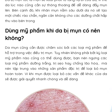
da lúc nào cũng cần sự thông thoáng để dễ dàng đẩy mụn
lên. Bên cạnh đó, khi nhân mụn nằm sâu dưới da nó sẽ tạo
một chiếc rào chắn, ngăn cản không cho các dưỡng chất hấp
thu vào bên trong.
Dùng mỹ phẩm khi da bị mụn có nên
không?
Da mụn cũng cần được chăm sóc bởi các loại mỹ phẩm để
hỗ trợ trong việc điều trị mụn. Tuy nhiên không phải bất kỳ loại
mỹ phẩm nào cũng có thể dùng được, bạn nên ngưng các
loại mỹ phẩm dưỡng trắng, trị sẹo hay chống lão hóa,.. mà
nên tập trung vào những sản phẩm đặc trị để loại bỏ mụn
hoàn toàn. Vì khi mụn được loại bỏ các vấn đề khác của da
sẽ được giải quyết nhanh chóng và dễ dàng.