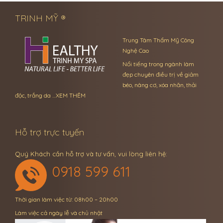
TRINH MỸ ®
Trung Tâm Thẩm Mỹ Công
Nghệ Cao
Nổi tiếng trong ngành làm
đẹp chuyên điều trị về giảm
béo, nâng cơ, xóa nhăn, thải
độc, trắng da …
XEM THÊM
Hỗ trợ trực tuyến
Quý Khách cần hỗ trợ và tư vấn, vui lòng liên hệ:
0918 599 611
Thời gian làm việc từ: 08h00 – 20h00
Làm việc cả ngày lễ và chủ nhật