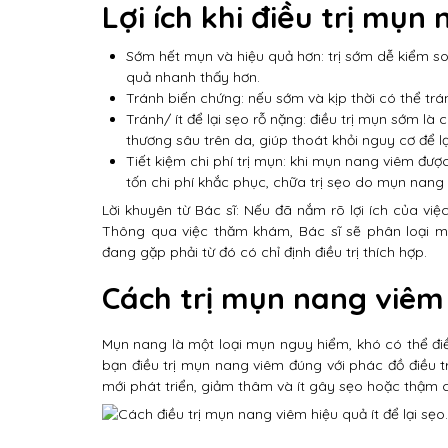
Lợi ích khi điều trị mụ
Sớm hết mụn và hiệu quả hơn: trị sớm dễ kiểm so
quả nhanh thấy hơn.
Tránh biến chứng: nếu sớm và kịp thời có thể tr
Tránh/ ít để lại sẹo rỗ nặng: điều trị mụn sớm l
thương sâu trên da, giúp thoát khỏi nguy cơ để l
Tiết kiệm chi phí trị mụn: khi mụn nang viêm được
tốn chi phí khắc phục, chữa trị sẹo do mụn nang v
Lời khuyên từ Bác sĩ: Nếu đã nắm rõ lợi ích của vi
Thông qua việc thăm khám, Bác sĩ sẽ phân loại m
đang gặp phải từ đó có chỉ định điều trị thích hợp.
Cách trị mụn nang viêm í
Mụn nang là một loại mụn nguy hiểm, khó có thể điề
bạn điều trị mụn nang viêm đúng với phác đồ điều t
mới phát triển, giảm thâm và ít gây sẹo hoặc thậm c