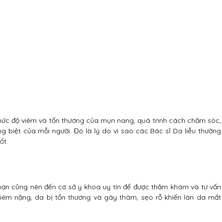
mức độ viêm và tổn thương của mụn nang, quá trình cách chăm sóc,
g biệt của mỗi người. Đó là lý do vì sao các Bác sĩ Da liễu thường
ốt.
bạn cũng nên đến cơ sở y khoa uy tín để được thăm khám và tư vấn
iêm nặng, da bị tổn thương và gây thâm, sẹo rỗ khiến làn da mất