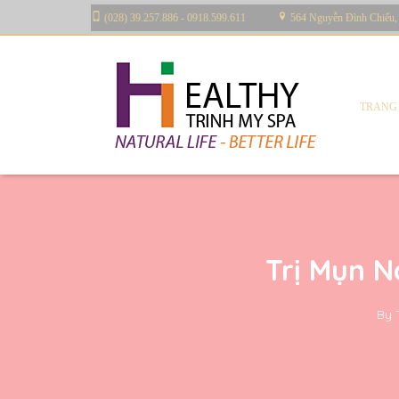
(028) 39.257.886 - 0918.599.611
564 Nguyễn Đình Chiểu,
TRANG
Trị Mụn 
By