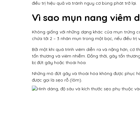
điều trị hiệu quả và tránh nguy cơ bùng phát trở lại.
Vì sao mụn nang viêm dễ
Không giống với những dạng khác của mụn trứng cá,
chứa tới 2 – 3 nhân mụn trong một bọc, nếu điều trị
Bởi một khi quá trình viêm diễn ra và nặng hơn, cơ
tổn thương và viêm nhiễm. Đồng thời, gây tổn thương
bị đứt gãy hoặc thoái hóa.
Những mô đứt gãy và thoái hóa không được phục hồi
được gọi là sẹo rỗ (lõm).