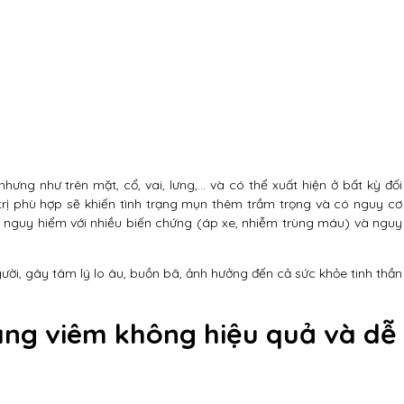
nhưng như trên mặt, cổ, vai, lưng,… và có thể xuất hiện ở bất kỳ đối
rị phù hợp sẽ khiến tình trạng mụn thêm trầm trọng và có nguy cơ
 nguy hiểm với nhiều biến chứng (áp xe, nhiễm trùng máu) và nguy
gười, gây tâm lý lo âu, buồn bã, ảnh hưởng đến cả sức khỏe tinh thần
ng viêm không hiệu quả và dễ