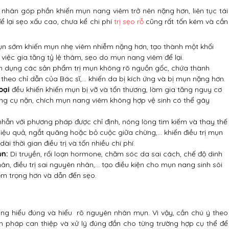
 nhân góp phần khiến mụn nang viêm trở nên nặng hơn, liên tục tái
để lại sẹo xấu cao, chưa kể chi phí
trị sẹo rỗ
cũng rất tốn kém và cần
ụn sớm khiến mụn nhẹ viêm nhiễm nặng hơn, tạo thành một khối
 việc gia tăng tỷ lệ thâm, sẹo do mụn nang viêm để lại.
 dụng các sản phẩm trị mụn không rõ nguồn gốc, chứa thành
heo chỉ dẫn của Bác sĩ,… khiến da bị kích ứng và bị mụn nặng hơn.
oại
đều khiến khiến mụn bị vỡ và tổn thương, làm gia tăng nguy cơ
ụng cụ nặn, chích mụn nang viêm không hợp vệ sinh có thể gây
hẫn với phương pháp được chỉ định, nóng lòng tìm kiếm và thay thế
iệu quả, ngắt quãng hoặc bỏ cuộc giữa chừng,… khiến điều trị mụn
i thời gian điều trị và tốn nhiều chi phí.
ụn:
Di truyền, rối loạn hormone, chăm sóc da sai cách, chế độ dinh
hân, điều trị sai nguyên nhân,… tạo điều kiện cho mụn nang sinh sôi
iêm trọng hơn và dẫn đến sẹo.
ông hiểu đúng và hiểu rõ nguyên nhân mụn. Vì vậy, cần chú ý theo
n pháp can thiệp và xử lý đúng đắn cho từng trường hợp cụ thể để