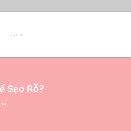
LIÊN HỆ
ế Sẹo Rỗ?
hiều