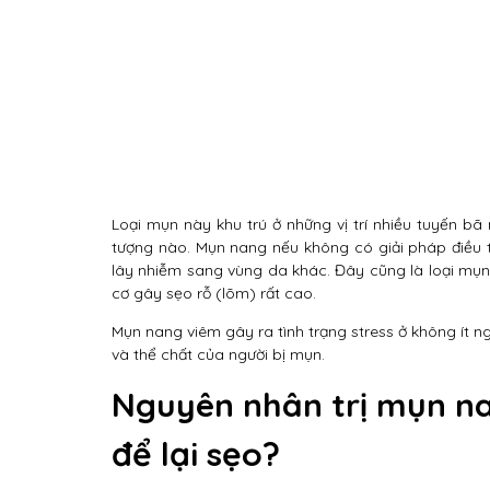
Loại mụn này khu trú ở những vị trí nhiều tuyến bã 
tượng nào. Mụn nang nếu không có giải pháp điều t
lây nhiễm sang vùng da khác. Đây cũng là loại mụn
cơ gây sẹo rỗ (lõm) rất cao.
Mụn nang viêm gây ra tình trạng stress ở không ít n
và thể chất của người bị mụn.
Nguyên nhân trị mụn na
để lại sẹo?