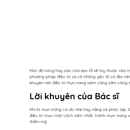
Mức độ nông hay sâu của sẹo rỗ sẽ tùy thuộc vào 
phương pháp điều trị và cả những yếu tố cơ địa riên
khuyên nên điều trị mụn nang viêm càng sớm càng t
Lời khuyên của Bác sĩ
Khi bị mụn trứng cá dù nhẹ hay nặng và phức tạp, 
điều trị mụn một cách sớm nhất, tránh mụn nang v
thẩm mỹ.