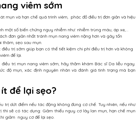
n nang viêm sớm
át mụn và hạn chế quá trình viêm, phác đồ điều trị đơn giản và hiệu
ánh một số biến chứng nguy nhiễm như: nhiễm trùng máu, áp xe,…
à cách đơn giản nhất tránh mụn nang viêm nặng hơn và gây tổn
ại thâm, sẹo sau mụn.
 điều trị sớm giúp bạn có thể tiết kiệm chi phí điều trị hơn và không
iêm để lại.
ệc điều trị mụn nang viêm sớm, hãy thăm khám Bác sĩ Da liễu ngay.
ức độ mụn, xác định nguyên nhân và đánh giá tình trạng mà bạn
t để lại sẹo?
u trị dứt điểm nếu tác động không đúng cơ chế. Tuy nhiên, nếu như
rị thì sẽ có tác dụng: Giảm thiểu nguy cơ lây lan mụn, hạn chế mụn
hí giảm nguy cơ để lại sẹo.