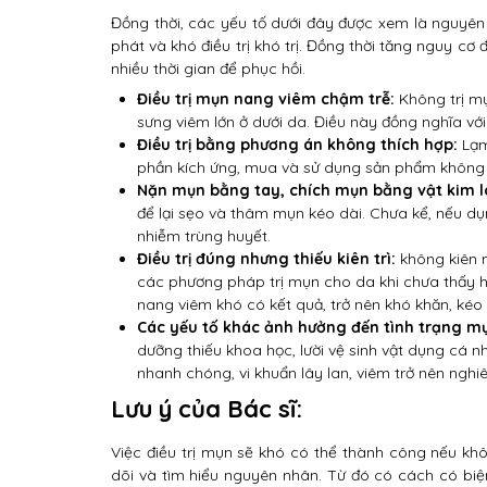
Đồng thời, các yếu tố dưới đây được xem là nguyên
phát và khó điều trị khó trị. Đồng thời tăng nguy cơ 
nhiều thời gian để phục hồi.
Điều trị mụn nang viêm chậm trễ:
Không trị m
sưng viêm lớn ở dưới da. Điều này đồng nghĩa với
Điều trị bằng phương án không thích hợp:
Lạm
phần kích ứng, mua và sử dụng sản phẩm không t
Nặn mụn bằng tay, chích mụn bằng vật kim l
để lại sẹo và thâm mụn kéo dài. Chưa kể, nếu d
nhiễm trùng huyết.
Điều trị đúng nhưng thiếu kiên trì:
không kiên n
các phương pháp trị mụn cho da khi chưa thấy h
nang viêm khó có kết quả, trở nên khó khăn, kéo dà
Các yếu tố khác ảnh hưởng đến tình trạng m
dưỡng thiếu khoa học, lười vệ sinh vật dụng cá n
nhanh chóng, vi khuẩn lây lan, viêm trở nên ngh
Lưu ý của Bác sĩ:
Việc điều trị mụn sẽ khó có thể thành công nếu kh
dõi và tìm hiểu nguyên nhân. Từ đó có cách có biệ