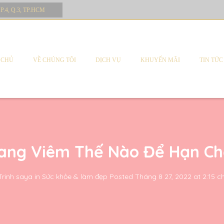
 P.4, Q.3, TP.HCM
 CHỦ
VỀ CHÚNG TÔI
DỊCH VỤ
KHUYẾN MÃI
TIN TỨC
Nang Viêm Thế Nào Để Hạn Ch
Trinh saya
in
Sức khỏe & làm đẹp
Posted
Tháng 8 27, 2022 at 2:15 c