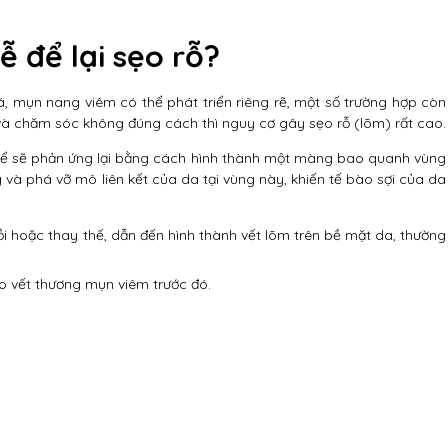
 để lại sẹo rỗ?
 mụn nang viêm có thể phát triển riêng rẽ, một số trường hợp còn
 và chăm sóc không đúng cách thì nguy cơ gây sẹo rỗ (lõm) rất cao.
 thể sẽ phản ứng lại bằng cách hình thành một màng bao quanh vùng
 và phá vỡ mô liên kết của da tại vùng này, khiến tế bào sợi của da
 hoặc thay thế, dẫn đến hình thành vết lõm trên bề mặt da, thường