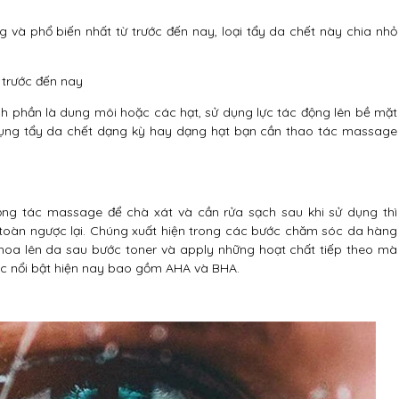
và phổ biến nhất từ trước đến nay, loại tẩy da chết này chia nhỏ
 trước đến nay
nh phần là dung môi hoặc các hạt, sử dụng lực tác động lên bề mặt
ử dụng tẩy da chết dạng kỳ hay dạng hạt bạn cần thao tác massage
ộng tác massage để chà xát và cần rửa sạch sau khi sử dụng thì
toàn ngược lại. Chúng xuất hiện trong các bước chăm sóc da hàng
thoa lên da sau bước toner và apply những hoạt chất tiếp theo mà
học nổi bật hiện nay bao gồm AHA và BHA.