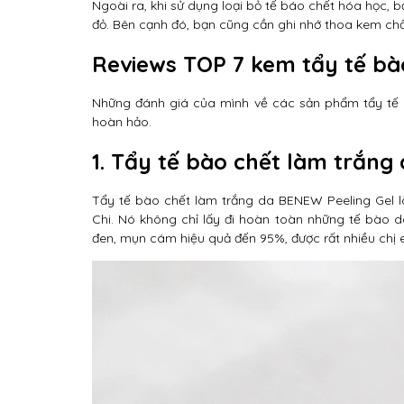
Ngoài ra, khi sử dụng loại bỏ tế báo chết hóa học,
đỏ. Bên cạnh đó, bạn cũng cần ghi nhớ thoa kem c
Reviews TOP 7 kem tẩy tế bà
Những đánh giá của mình về các sản phẩm tẩy tế b
hoàn hảo.
1. Tẩy tế bào chết làm trắng
Tẩy tế bào chết làm trắng da BENEW Peeling Gel l
Chi. Nó không chỉ lấy đi hoàn toàn những tế bào 
đen, mụn cám hiệu quả đến 95%, được rất nhiều chị 