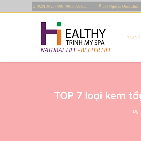
(028) 39.257.886 - 0918.599.611
564 Nguyễn Đình Chiểu,
TRANG
TOP 7 loại kem tẩ
By