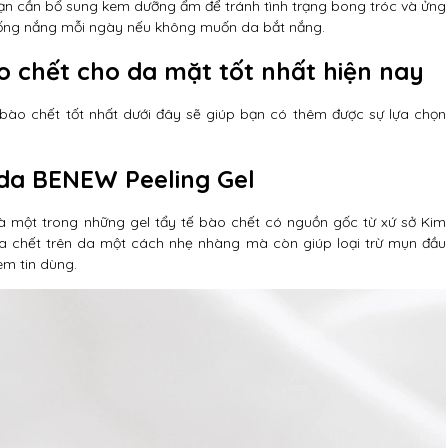
 bạn cần bổ sung kem dưỡng ẩm để tránh tình trạng bong tróc và ửng
hống nắng mỗi ngày nếu không muốn da bắt nắng.
o chết cho da mặt tốt nhất hiện nay
ào chết tốt nhất dưới đây sẽ giúp bạn có thêm được sự lựa chọn
 da BENEW Peeling Gel
à một trong những gel tẩy tế bào chết có nguồn gốc từ xứ sở Kim
da chết trên da một cách nhẹ nhàng mà còn giúp loại trừ mụn đầu
em tin dùng.