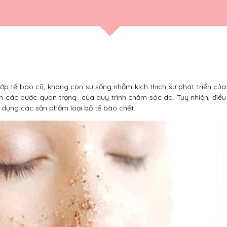
 lớp tế bào cũ, không còn sự sống nhằm kích thích sự phát triển của
ch các bước quan trọng của quy trình chăm sóc da. Tuy nhiên, điều
 dụng các sản phẩm loại bỏ tế bào chết.