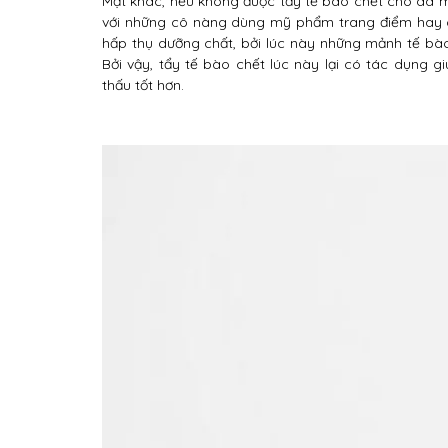
Mặt khác, nếu không được tẩy tế bào chết cho da mặt
với những cô nàng dùng mỹ phẩm trang điểm hay ch
hấp thụ dưỡng chất, bởi lúc này những mảnh tế bào 
Bởi vậy, tẩy tế bào chết lúc này lại có tác dụng 
thấu tốt hơn.