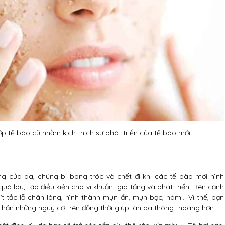
lớp tế bào cũ nhằm kích thích sự phát triển của tế bào mới
ng của da, chúng bị bong tróc và chết đi khi các tế bào mới hình
quá lâu, tạo điều kiện cho vi khuẩn gia tăng và phát triển. Bên cạnh
t tắc lỗ chân lông, hình thành mụn ẩn, mụn bọc, nám… Vì thế, bạn
chặn những nguy cơ trên đồng thời giúp làn da thông thoáng hơn.