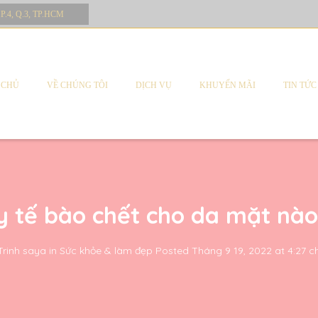
 P.4, Q.3, TP.HCM
 CHỦ
VỀ CHÚNG TÔI
DỊCH VỤ
KHUYẾN MÃI
TIN TỨC
y tế bào chết cho da mặt nào
Trinh saya
in
Sức khỏe & làm đẹp
Posted
Tháng 9 19, 2022 at 4:27 c