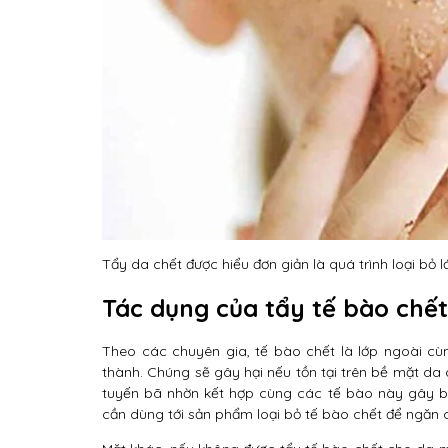
Tẩy da chết được hiểu đơn giản là quá trình loại bỏ 
Tác dụng của tẩy tế bào chết
Theo các chuyên gia, tế bào chết là lớp ngoài cù
thành. Chúng sẽ gây hại nếu tồn tại trên bề mặt da 
tuyến bã nhờn kết hợp cùng các tế bào này gây bí
cần dùng tới sản phẩm loại bỏ tế bào chết để ngăn 