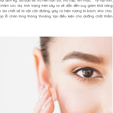
 định kỳ, da bạn sẽ trở nên sần sùi, thô ráp, xỉn màu,… Tệ hại hơn,
ăm sóc da, tình trạng trên xảy ra sẽ dẫn đến suy giảm khả năng
da chết sẽ là vật cản đường, gây ra hiện tượng bí bách, khó chịu.
giúp lỗ chân lông thông thoáng, tạo điều kiện cho dưỡng chất thẩm