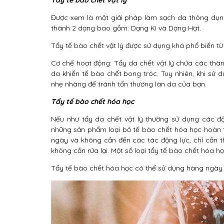
Tẩy tế bào chết vật lý
Được xem là một giải pháp làm sạch da thông dụng 
thành 2 dạng bao gồm: Dạng Kì và Dạng Hạt.
Tẩy tế bào chết vật lý được sử dụng khá phổ biến từ
Cơ chế hoạt động: Tẩy da chết vật lý chứa các thà
da khiến tế bào chết bong tróc. Tuy nhiên, khi s
nhẹ nhàng để tránh tổn thương làn da của bạn.
Tẩy tế bào chết hóa học
Nếu như tẩy da chết vật lý thường sử dụng các đ
những sản phẩm loại bỏ tế bào chết hóa học hoàn 
ngày và không cần đến các tác động lực, chỉ cần 
không cần rửa lại. Một số loại tẩy tế bào chết hóa 
Tẩy tế bào chết hóa học có thể sử dụng hàng ngày