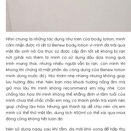
Nhìn chung là những tác dụng như trên của body lotion, mình
cảm nhận được rõ rệt từ Benew body lotion vì mình đã trải qua
một lần sinh nở. Da thực sự được cấp ẩm tốt sẽ không bị rạn
nứt (phải nói thêm là mình có sử dụng dầu dừa trong quá
trình mang thai, nhưng nhiều người vẫn bị rạn, còn mình thì
khong thì chứng tỏ một phần do công dụng của Benew lotion
mình dùng trước đó). Mùi thơm nhẹ nhàng nhưng không giúp
lưu hương đâu nhé. Nên bạn nào khoái hương nồng ấm mà
giữ mùi lâu thì mình không recommend em này nhé. Còn
chống lão hóa thì mình không thể khẳng định vì tầm tuổi của
mình chưa thể chắc chắn em này có thành phần trà xanh nên
giúp chống lão hóa. Nhưng giá thành lại dễ chịu nên chị em
mình có thể thử một lần, dung tích 450ml có thể xài qua mùa
đông cũng không hết luôn đó.
Nên sử dụng ngay sau khi tắm, da mới khô xong để hấp thụ