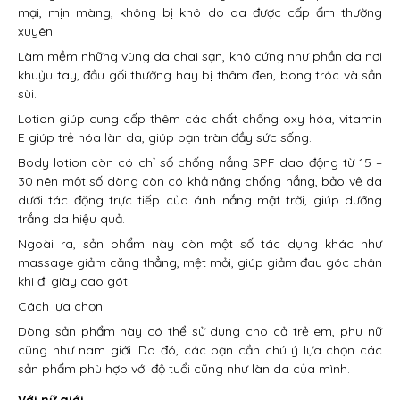
mại, mịn màng, không bị khô do da được cấp ẩm thường
xuyên
Làm mềm những vùng da chai sạn, khô cứng như phần da nơi
khuỷu tay, đầu gối thường hay bị thâm đen, bong tróc và sần
sùi.
Lotion giúp cung cấp thêm các chất chống oxy hóa, vitamin
E giúp trẻ hóa làn da, giúp bạn tràn đầy sức sống.
Body lotion còn có chỉ số chống nắng SPF dao động từ 15 –
30 nên một số dòng còn có khả năng chống nắng, bảo vệ da
dưới tác động trực tiếp của ánh nắng mặt trời, giúp dưỡng
trắng da hiệu quả.
Ngoài ra, sản phẩm này còn một số tác dụng khác như
massage giảm căng thẳng, mệt mỏi, giúp giảm đau góc chân
khi đi giày cao gót.
Cách lựa chọn
Dòng sản phẩm này có thể sử dụng cho cả trẻ em, phụ nữ
cũng như nam giới. Do đó, các bạn cần chú ý lựa chọn các
sản phẩm phù hợp với độ tuổi cũng như làn da của mình.