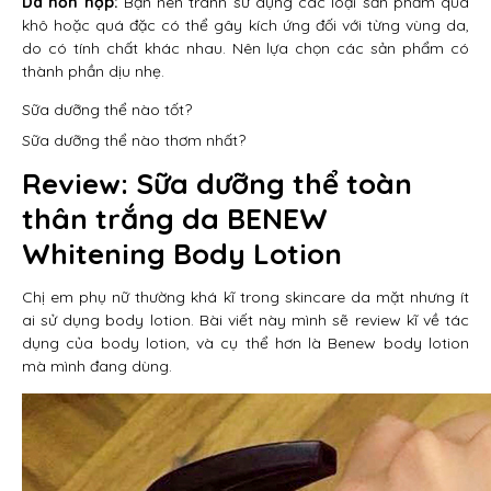
Da hỗn hợp:
Bạn nên tránh sử dụng các loại sản phẩm quá
khô hoặc quá đặc có thể gây kích ứng đối với từng vùng da,
do có tính chất khác nhau. Nên lựa chọn các sản phẩm có
thành phần dịu nhẹ.
Sữa dưỡng thể nào tốt?
Sữa dưỡng thể nào thơm nhất?
Review: Sữa dưỡng thể toàn
thân trắng da BENEW
Whitening Body Lotion
Chị em phụ nữ thường khá kĩ trong skincare da mặt nhưng ít
ai sử dụng body lotion. Bài viết này mình sẽ review kĩ về tác
dụng của body lotion, và cụ thể hơn là Benew body lotion
mà mình đang dùng.