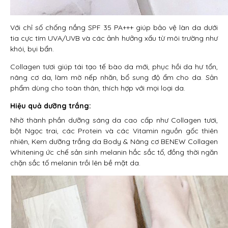
Với chỉ số chống nắng SPF 35 PA+++ giúp bảo vệ làn da dưới
tia cực tím UVA/UVB và các ảnh hưởng xấu từ môi trường như
khói, bụi bẩn.
Collagen tươi giúp tái tạo tế bào da mới, phục hồi da hư tổn,
nâng cơ da, làm mờ nếp nhăn, bổ sung độ ẩm cho da. Sản
phẩm dùng cho toàn thân, thích hợp với mọi loại da.
Hiệu quả dưỡng trắng:
Nhờ thành phần dưỡng sáng da cao cấp như Collagen tươi,
bột Ngọc trai, các Protein và các Vitamin nguồn gốc thiên
nhiên, Kem dưỡng trắng da Body & Nâng cơ BENEW Collagen
Whitening ức chế sản sinh melanin hắc sắc tố, đồng thời ngăn
chặn sắc tố melanin trồi lên bề mặt da.