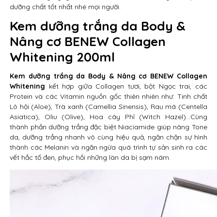
dưỡng chất tốt nhất nhé mọi người.
Kem dưỡng trắng da Body &
Nâng cơ BENEW Collagen
Whitening 200ml
Kem dưỡng trắng da Body & Nâng cơ BENEW Collagen
Whitening
kết hợp giữa Collagen tươi, bột Ngọc trai, các
Protein và các Vitamin nguồn gốc thiên nhiên như: Tinh chất
Lô hội (Aloe), Trà xanh (Camellia Sinensis), Rau má (Centella
Asiatica), Oliu (Olive), Hoa cây Phỉ (Witch Hazel)…Cùng
thành phần dưỡng trắng đặc biệt Niaciamide giúp nâng Tone
da, dưỡng trắng nhanh vô cùng hiệu quả, ngăn chặn sự hình
thành các Melanin và ngăn ngừa quá trình tự sản sinh ra các
vết hắc tố đen, phục hồi những làn da bị sạm nám.