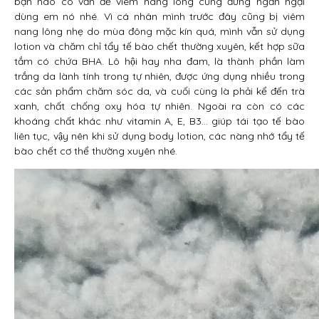
bạn nào có vấn đề viêm nang lông cũng đừng ngần ngại
dùng em nó nhé. Vì cá nhân mình trước đây cũng bị viêm
nang lông nhẹ do mùa đông mặc kín quá, mình vẫn sử dụng
lotion và chăm chỉ tẩy tế bào chết thường xuyên, kết hợp sữa
tắm có chứa BHA. Lô hội hay nha đam, là thành phần làm
trắng da lành tính trong tự nhiên, được ứng dụng nhiều trong
các sản phẩm chăm sóc da, và cuối cùng là phải kể đến trà
xanh, chất chống oxy hóa tự nhiên. Ngoài ra còn có các
khoáng chất khác như vitamin A, E, B3… giúp tái tạo tế bào
liên tục, vậy nên khi sử dụng body lotion, các nàng nhớ tẩy tế
bào chết cơ thể thường xuyên nhé.