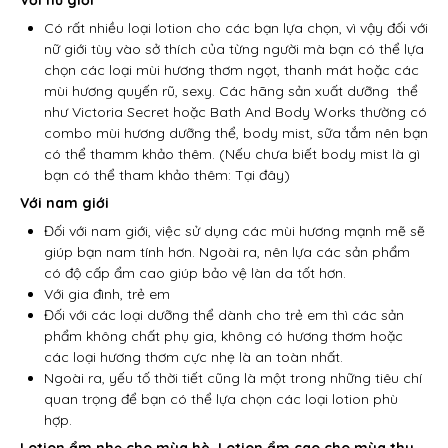
Với nữ giới
Có rất nhiều loại lotion cho các bạn lựa chọn, vì vậy đối với
nữ giới tùy vào sở thích của từng người mà bạn có thể lựa
chọn các loại mùi hương thơm ngọt, thanh mát hoặc các
mùi hương quyến rũ, sexy. Các hãng sản xuất dưỡng thể
như Victoria Secret hoặc Bath And Body Works thường có
combo mùi hương dưỡng thể, body mist, sữa tắm nên bạn
có thể thamm khảo thêm. (Nếu chưa biết body mist là gì
bạn có thể tham khảo thêm: Tại đây)
Với nam giới
Đối với nam giới, việc sử dụng các mùi hương mạnh mẽ sẽ
giúp bạn nam tính hơn. Ngoài ra, nên lựa các sản phẩm
có độ cấp ẩm cao giúp bảo vệ làn da tốt hơn.
Với gia đình, trẻ em
Đối với các loại dưỡng thể dành cho trẻ em thì các sản
phẩm không chất phụ gia, không có hương thơm hoặc
các loại hương thơm cực nhẹ là an toàn nhất.
Ngoài ra, yếu tố thời tiết cũng là một trong những tiêu chí
quan trọng để bạn có thể lựa chọn các loại lotion phù
hợp.