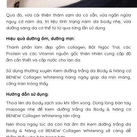
Qua đó, vừa cải thiện thâm sạm da có sẵn, vừa ngăn ngừa
nguy cơ nám da, trị liệu tình trạng nám da body nhẹ, vừa
dưỡng sáng da cơ thể từ từ qua từng lần sử dụng
Hiệu quả dưỡng ẩm, dưỡng mịn:
Thành phần làm đẹp gồm collagen, Bột Ngọc Trai, các
Protein và các Vitamin nguồn gốc thiên nhiên cung cấp độ
ẩm cần thiết và cấp nước cho làn da.
Sử dụng thường xuyên Kem dưỡng trắng da Body & Nâng cơ
BENEW Collagen Whitening hàng ngày giúp da mịn màng,
căng tràn trông thấy
Hướng dẫn sử dụng:
Thoa lên da body sạch sau khi tắm xong. Dùng lòng bàn tay
massage nhẹ để Kem dưỡng trắng da Body & Nâng cơ
BENEW Collagen Whitening tán rộng
Nên thoa ngay lúc da còn hơi ẩm thì Kem dưỡng trắng da
Body & Nâng cơ BENEW Collagen Whitening sẽ càng dễ