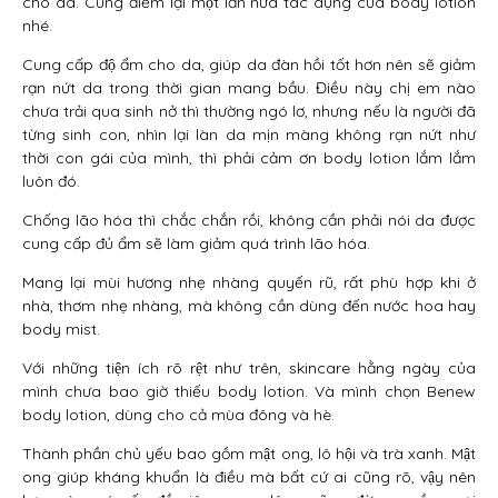
cho da. Cùng điểm lại một lần nữa tác dụng của body lotion
nhé.
Cung cấp độ ẩm cho da, giúp da đàn hồi tốt hơn nên sẽ giảm
rạn nứt da trong thời gian mang bầu. Điều này chị em nào
chưa trải qua sinh nở thì thường ngó lơ, nhưng nếu là người đã
từng sinh con, nhìn lại làn da mịn màng không rạn nứt như
thời con gái của mình, thì phải cảm ơn body lotion lắm lắm
luôn đó.
Chống lão hóa thì chắc chắn rồi, không cần phải nói da được
cung cấp đủ ẩm sẽ làm giảm quá trình lão hóa.
Mang lại mùi hương nhẹ nhàng quyến rũ, rất phù hợp khi ở
nhà, thơm nhẹ nhàng, mà không cần dùng đến nước hoa hay
body mist.
Với những tiện ích rõ rệt như trên, skincare hằng ngày của
mình chưa bao giờ thiếu body lotion. Và mình chọn Benew
body lotion, dùng cho cả mùa đông và hè.
Thành phần chủ yếu bao gồm mật ong, lô hội và trà xanh. Mật
ong giúp kháng khuẩn là điều mà bất cứ ai cũng rõ, vậy nên