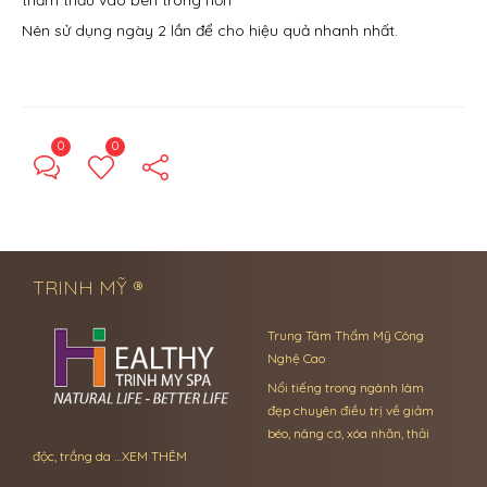
thẩm thấu vào bên trong hơn
Nên sử dụng ngày 2 lần để cho hiệu quả nhanh nhất.
0
0
← Previous Post
Next Post →
TRINH MỸ ®
Trung Tâm Thẩm Mỹ Công
Nghệ Cao
Nổi tiếng trong ngành làm
đẹp chuyên điều trị về giảm
béo, nâng cơ, xóa nhăn, thải
độc, trắng da …
XEM THÊM