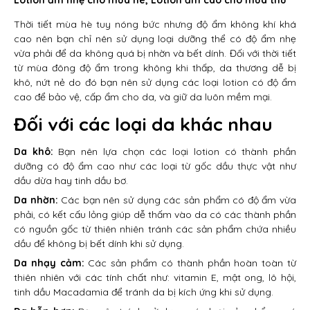
Lotion ẩm nhẹ cho mùa hè, Lotion ẩm cao cho mùa thu
Thời tiết mùa hè tuy nóng bức nhưng độ ẩm không khí khá
cao nên bạn chỉ nên sử dụng loại dưỡng thể có độ ẩm nhẹ
vừa phải để da không quá bị nhờn và bết dính. Đối với thời tiết
từ mùa đông độ ẩm trong không khi thấp, da thương dễ bị
khô, nứt nẻ do đó bạn nên sử dụng các loại lotion có độ ẩm
cao để bảo vệ, cấp ẩm cho da, và giữ da luôn mềm mại.
Đối với các loại da khác nhau
Da khô:
Bạn nên lựa chọn các loại lotion có thành phần
dưỡng có độ ẩm cao như các loại từ gốc dầu thực vật như
dầu dừa hay tinh dầu bơ.
Da nhờn:
Các bạn nên sử dụng các sản phẩm có độ ẩm vừa
phải, có kết cấu lỏng giúp dễ thấm vào da có các thành phần
có nguồn gốc từ thiên nhiên tránh các sản phẩm chứa nhiều
dầu để không bị bết dính khi sử dụng.
Da nhạy cảm:
Các sản phẩm có thành phần hoàn toàn từ
thiên nhiên với các tính chất như: vitamin E, mật ong, lô hội,
tinh dầu Macadamia để tránh da bị kích ứng khi sử dụng.