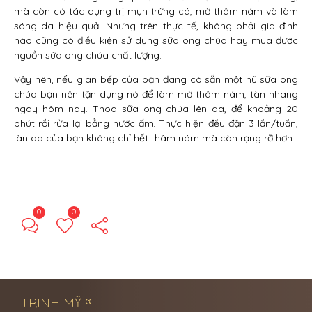
mà còn có tác dụng trị mụn trứng cá, mờ thâm nám và làm
sáng da hiệu quả. Nhưng trên thực tế, không phải gia đình
nào cũng có điều kiện sử dụng sữa ong chúa hay mua được
nguồn sữa ong chúa chất lượng.
Vậy nên, nếu gian bếp của bạn đang có sẵn một hũ sữa ong
chúa bạn nên tận dụng nó để làm mờ thâm nám, tàn nhang
ngay hôm nay. Thoa sữa ong chúa lên da, để khoảng 20
phút rồi rửa lại bằng nước ấm. Thực hiện đều đặn 3 lần/tuần,
làn da của bạn không chỉ hết thâm nám mà còn rạng rỡ hơn.
0
0
← Previous Post
Next Post →
TRINH MỸ ®