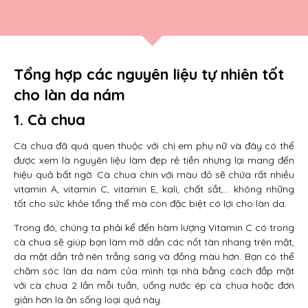
Tổng hợp các nguyên liệu tự nhiên tốt
cho làn da nám
1. Cà chua
Cà chua đã quá quen thuộc với chị em phụ nữ và đây có thể
được xem là nguyên liệu làm đẹp rẻ tiền nhưng lại mang đến
hiệu quả bất ngờ. Cà chua chín với màu đỏ sẽ chứa rất nhiều
vitamin A, vitamin C, vitamin E, kali, chất sắt,… không những
tốt cho sức khỏe tổng thể mà còn đặc biệt có lợi cho làn da.
Trong đó, chúng ta phải kể đến hàm lượng Vitamin C có trong
cà chua sẽ giúp bạn làm mờ dần các nốt tàn nhang trên mặt,
da mặt dần trở nên trắng sáng và đồng màu hơn. Bạn có thể
chăm sóc làn da nám của mình tại nhà bằng cách đắp mặt
với cà chua 2 lần mỗi tuần, uống nước ép cà chua hoặc đơn
giản hơn là ăn sống loại quả này.