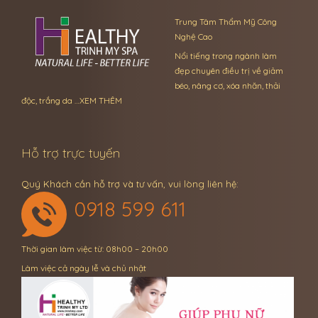
Trung Tâm Thẩm Mỹ Công
Nghệ Cao
Nổi tiếng trong ngành làm
đẹp chuyên điều trị về giảm
béo, nâng cơ, xóa nhăn, thải
độc, trắng da …
XEM THÊM
Hỗ trợ trực tuyến
Quý Khách cần hỗ trợ và tư vấn, vui lòng liên hệ:
0918 599 611
Thời gian làm việc từ: 08h00 – 20h00
Làm việc cả ngày lễ và chủ nhật