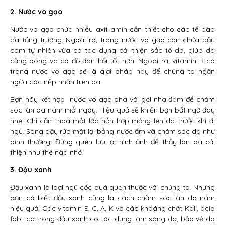
2. Nước vo gạo
Nước vo gạo chứa nhiều axit amin cần thiết cho các tế bào
da tăng trường. Ngoài ra, trong nước vo gạo còn chứa dầu
cám tự nhiên vừa có tác dụng cải thiện sắc tố da, giúp da
căng bóng và có độ đàn hồi tốt hơn. Ngoài ra, vitamin B có
trong nước vo gạo sẽ là giải pháp hay để chúng ta ngăn
ngừa các nếp nhăn trên da.
Bạn hãy kết hợp nước vo gạo pha với gel nha đam để chăm
sóc làn da nám mỗi ngày. Hiệu quả sẽ khiến bạn bất ngờ đây
nhé. Chỉ cần thoa một lớp hỗn hợp mỏng lên da trước khi đi
ngủ. Sáng dậy rửa mặt lại bằng nước ấm và chăm sóc da như
bình thường. Đừng quên lưu lại hình ảnh để thấy làn da cải
thiện như thế nào nhé.
3. Đậu xanh
Đậu xanh là loại ngũ cốc quá quen thuộc với chúng ta. Nhưng
bạn có biết đậu xanh cũng là cách chăm sóc làn da nám
hiệu quả. Các vitamin E, C, A, K và các khoáng chất Kali, acid
folic có trong đậu xanh có tác dụng làm sáng da, bảo vệ da