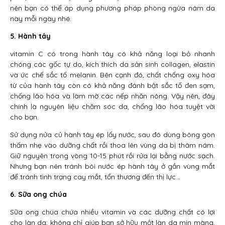
nên bạn có thể áp dụng phương pháp phòng ngừa nám da
này mỗi ngày nhé.
5. Hành tây
vitamin C có trong hành tây có khả năng loại bỏ nhanh
chóng các gốc tự do, kích thích da sản sinh collagen, elastin
và ức chế sắc tố melanin. Bên cạnh đó, chất chống oxy hóa
từ của hành tây còn có khả năng đánh bật sắc tố đen sạm,
chống lão hóa và làm mờ các nếp nhăn nông. Vậy nên, đây
chính là nguyên liệu chăm sóc da, chống lão hóa tuyệt vời
cho bạn.
Sử dụng nửa củ hành tây ép lấy nước, sau đó dùng bông gòn
thấm nhẹ vào dưỡng chất rồi thoa lên vùng da bị thâm nám.
Giữ nguyên trong vòng 10-15 phút rồi rửa lại bằng nước sạch.
Nhưng bạn nên tránh bôi nước ép hành tây ở gần vùng mắt
để tránh tình trạng cay mắt, tổn thương đến thị lực…
6. Sữa ong chúa
Sữa ong chúa chứa nhiều vitamin và các dưỡng chất có lợi
cho làn da, không chỉ giúp bạn sở hữu một làn da mịn màng,