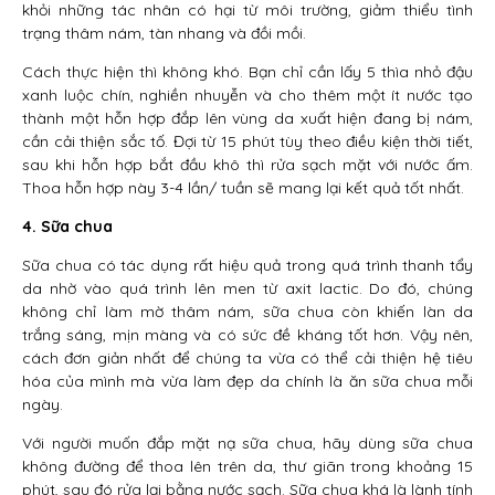
khỏi những tác nhân có hại từ môi trường, giảm thiểu tình
trạng thâm nám, tàn nhang và đồi mồi.
Cách thực hiện thì không khó. Bạn chỉ cần lấy 5 thìa nhỏ đậu
xanh luộc chín, nghiền nhuyễn và cho thêm một ít nước tạo
thành một hỗn hợp đắp lên vùng da xuất hiện đang bị nám,
cần cải thiện sắc tố. Đợi từ 15 phút tùy theo điều kiện thời tiết,
sau khi hỗn hợp bắt đầu khô thì rửa sạch mặt với nước ấm.
Thoa hỗn hợp này 3-4 lần/ tuần sẽ mang lại kết quả tốt nhất.
4. Sữa chua
Sữa chua có tác dụng rất hiệu quả trong quá trình thanh tẩy
da nhờ vào quá trình lên men từ axit lactic. Do đó, chúng
không chỉ làm mờ thâm nám, sữa chua còn khiến làn da
trắng sáng, mịn màng và có sức đề kháng tốt hơn. Vậy nên,
cách đơn giản nhất để chúng ta vừa có thể cải thiện hệ tiêu
hóa của mình mà vừa làm đẹp da chính là ăn sữa chua mỗi
ngày.
Với người muốn đắp mặt nạ sữa chua, hãy dùng sữa chua
không đường để thoa lên trên da, thư giãn trong khoảng 15
phút, sau đó rửa lại bằng nước sạch. Sữa chua khá là lành tính