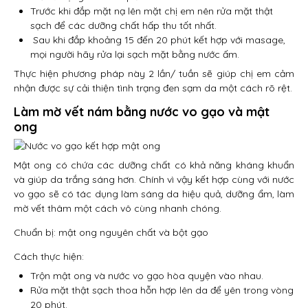
Trước khi đắp mặt nạ lên mặt chị em nên rửa mặt thật
sạch để các dưỡng chất hấp thu tốt nhất.
Sau khi đắp khoảng 15 đến 20 phút kết hợp với masage,
mọi người hãy rửa lại sạch mặt bằng nước ấm.
Thực hiện phương pháp này 2 lần/ tuần sẽ giúp chị em cảm
nhận được sự cải thiện tình trạng đen sạm da một cách rõ rệt.
Làm mờ vết nám bằng nước vo gạo và mật
ong
Mật ong có chứa các dưỡng chất có khả năng kháng khuẩn
và giúp da trắng sáng hơn. Chính vì vậy kết hợp cùng với nước
vo gạo sẽ có tác dụng làm sáng da hiệu quả, dưỡng ẩm, làm
mờ vết thâm một cách vô cùng nhanh chóng.
Chuẩn bị: mật ong nguyên chất và bột gạo
Cách thực hiện:
Trộn mật ong và nước vo gạo hòa quyện vào nhau.
Rửa mặt thật sạch thoa hỗn hợp lên da để yên trong vòng
20 phút.