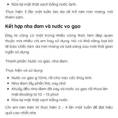
Rửa lại mặt thật sạch bằng nước lạnh.
Thực hiện 3 lần một tuần làn da sẽ trở nên mịn màng, mờ
thâm sạm.
Kết hợp nha đam và nước vo gạo
Đây là cũng có một trong nhiều công thức làm đẹp quen
thuộc mà nhiều chị em hay sử dụng. Nó có khả năng loại bỏ
tế bào chết, làm da mịn màng và tươi sáng sau một thời gian
ngắn sử dụng.
Thành phần: Nước vo gạo, nha đam.
Thực hiện và sử dụng:
Nước vo gạo g 10mL rồi cho vào cốc thủy tinh.
Nha đam lấy phần thịt, xay nhỏ
Khuấy đều nha đam đã xay và nước vo gạo rồi thoa lên
mặt khoảng từ 10 – 15 phút
Rửa lại mặt thật sạch bằng nước.
Chị em nên kiên trì thực hiện 2 – 4 lần một tuần để đạt hiệu
quả cao nhất nhé.