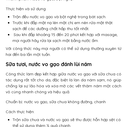
Thực hiện và sử dụng:
Trộn đều nước vo gạo và bột nghệ trong bát sạch.
Trước khi đắp mặt nạ lên mặt chị em nên rửa mặt thật
sạch để các dưỡng chất hấp thu tốt nhất.
Sau khi đắp khoảng 15 đến 20 phút kết hợp với masage,
mọi người hãy rửa lại sạch mặt bằng nước ấm.
Với công thức này mọi người có thể sử dụng thường xuyên từ
hai đến ba lần một tuần.
Sữa tươi, nước vo gạo đánh lùi nám
Công thức làm đẹp kết hợp giữa nước vo gạo với sữa chua có
tác dụng rất tốt cho da, đặc biệt là làn da nám sạm, nó giúp
chống lại sự lão hóa và xóa mờ các vết thâm nám một cách
vô cùng nhanh chóng và hiệu quả.
Chuẩn bị: nước vo gạo, sữa chua không đường, chanh
Cách thực hiện:
Trộn sữa chua và nước vo gạo sẽ thu được hỗn hợp sệt có
thể sử dụng thêm ½ quả chanh.