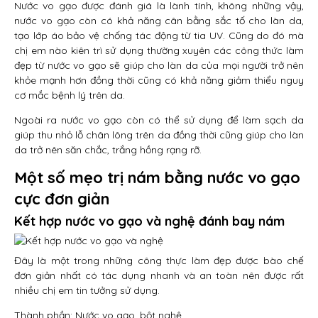
Nước vo gạo được đánh giá là lành tính, không những vậy,
nước vo gạo còn có khả năng cân bằng sắc tố cho làn da,
tạo lớp áo bảo vệ chống tác động từ tia UV. Cũng do đó mà
chị em nào kiên trì sử dụng thường xuyên các công thức làm
đẹp từ nước vo gạo sẽ giúp cho làn da của mọi người trở nên
khỏe mạnh hơn đồng thời cũng có khả năng giảm thiểu nguy
cơ mắc bệnh lý trên da.
Ngoài ra nước vo gạo còn có thể sử dụng để làm sạch da
giúp thu nhỏ lỗ chân lông trên da đồng thời cũng giúp cho làn
da trở nên săn chắc, trắng hồng rạng rỡ.
Một số mẹo trị nám bằng nước vo gạo
cực đơn giản
Kết hợp nước vo gạo và nghệ đánh bay nám
Đây là một trong những công thực làm đẹp được bào chế
đơn giản nhất có tác dụng nhanh và an toàn nên được rất
nhiều chị em tin tưởng sử dụng.
Thành phần: Nước vo gạo, bột nghệ.