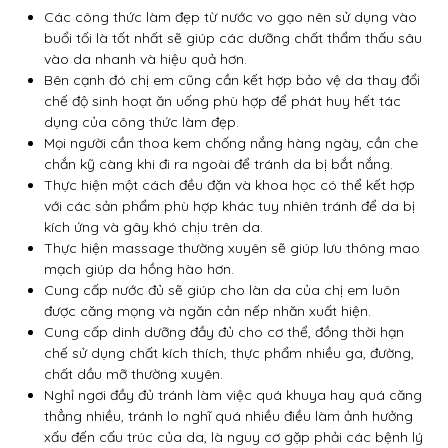
Các công thức làm đẹp từ nước vo gạo nên sử dụng vào
buổi tối là tốt nhất sẽ giúp các dưỡng chất thẩm thấu sâu
vào da nhanh và hiệu quả hơn.
Bên cạnh đó chị em cũng cần kết hợp bảo vệ da thay đổi
chế độ sinh hoạt ăn uống phù hợp để phát huy hết tác
dụng của công thức làm đẹp.
Mọi người cần thoa kem chống nắng hàng ngày, cần che
chắn kỹ càng khi đi ra ngoài để tránh da bị bắt nắng.
Thực hiện một cách đều đặn và khoa học có thể kết hợp
với các sản phẩm phù hợp khác tuy nhiên tránh để da bị
kích ứng và gây khó chịu trên da.
Thực hiện massage thường xuyên sẽ giúp lưu thông mao
mạch giúp da hồng hào hơn.
Cung cấp nước đủ sẽ giúp cho làn da của chị em luôn
được căng mọng và ngăn cản nếp nhăn xuất hiện.
Cung cấp dinh dưỡng đầy đủ cho cơ thể, đồng thời hạn
chế sử dụng chất kích thích, thực phẩm nhiều ga, đường,
chất dầu mỡ thường xuyên.
Nghỉ ngơi đầy đủ tránh làm việc quá khuya hay quá căng
thẳng nhiều, tránh lo nghĩ quá nhiều điều làm ảnh hưởng
xấu đến cấu trúc của da, là nguy cơ gặp phải các bệnh lý