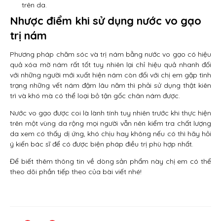
trên da.
Nhược điểm khi sử dụng nước vo gạo
trị nám
Phương pháp chăm sóc và trị nám bằng nước vo gạo có hiệu
quả xóa mờ nám rất tốt tuy nhiên lại chỉ hiệu quả nhanh đối
với những người mới xuất hiện nám còn đối với chị em gặp tình
trạng những vết nám đậm lâu năm thì phải sử dụng thật kiên
trì và khó mà có thể loại bỏ tận gốc chân nám được.
Nước vo gạo được coi là lành tính tuy nhiên trước khi thực hiện
trên một vùng da rộng mọi người vẫn nên kiểm tra chất lượng
da xem có thấy dị ứng, khó chịu hay không nếu có thì hãy hỏi
ý kiến bác sĩ để có được biện pháp điều trị phù hợp nhất.
Để biết thêm thông tin về dòng sản phẩm này chị em có thể
theo dõi phần tiếp theo của bài viết nhé!