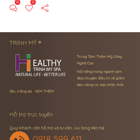
0
0
← Previous Post
Next Post →
TRINH MỸ ®
Trung Tâm Thẩm Mỹ Công
Nghệ Cao
Nổi tiếng trong ngành làm
đẹp chuyên điều trị về giảm
béo, nâng cơ, xóa nhăn, thải
độc, trắng da …
XEM THÊM
Hỗ trợ trực tuyến
Quý Khách cần hỗ trợ và tư vấn, vui lòng liên hệ:
0918 599 611