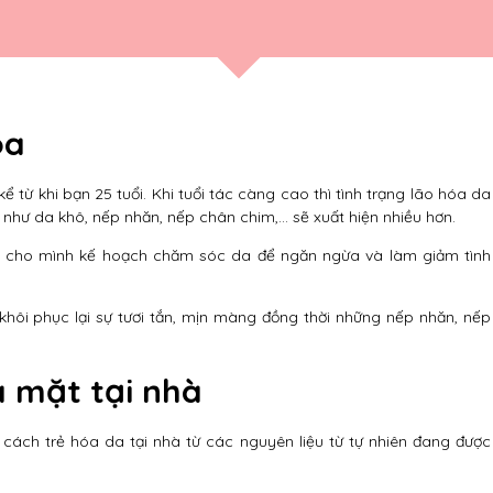
óa
ể từ khi bạn 25 tuổi. Khi tuổi tác càng cao thì tình trạng lão hóa da
 như da khô, nếp nhăn, nếp chân chim,… sẽ xuất hiện nhiều hơn.
g cho mình kế hoạch chăm sóc da để ngăn ngừa và làm giảm tình
khôi phục lại sự tươi tắn, mịn màng đồng thời những nếp nhăn, nếp
a mặt tại nhà
cách trẻ hóa da tại nhà từ các nguyên liệu từ tự nhiên đang được