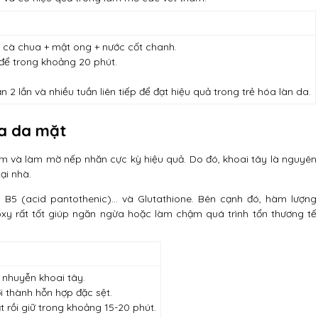
 cà chua + mật ong + nước cốt chanh.
để trong khoảng 20 phút.
 2 lần và nhiều tuần liên tiếp để đạt hiệu quả trong trẻ hóa làn da.
óa da mặt
âm và làm mờ nếp nhăn cực kỳ hiệu quả. Do đó, khoai tây là nguyên
ại nhà.
6, B5 (acid pantothenic)… và Glutathione. Bên cạnh đó, hàm lượng
oxy rất tốt giúp ngăn ngừa hoặc làm chậm quá trình tổn thương tế
n nhuyễn khoai tây.
ơi thành hỗn hợp đặc sệt.
 rồi giữ trong khoảng 15-20 phút.