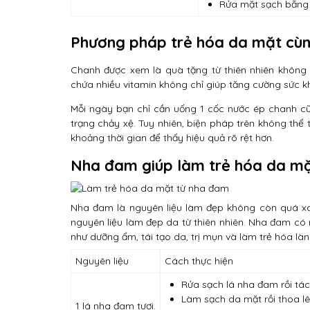
Rửa mặt sạch bằng
Phương pháp trẻ hóa da mặt cù
Chanh được xem là quà tặng từ thiên nhiên không 
chứa nhiều vitamin không chỉ giúp tăng cường sức
Mỗi ngày bạn chỉ cần uống 1 cốc nước ép chanh cũ
trạng chảy xệ. Tuy nhiên, biện pháp trên không thể 
khoảng thời gian để thấy hiệu quả rõ rệt hơn.
Nha đam giúp làm trẻ hóa da m
Nha đam là nguyên liệu làm đẹp không còn quá xa 
nguyên liệu làm đẹp da từ thiên nhiên. Nha đam có 
như dưỡng ẩm, tái tạo da, trị mụn và làm trẻ hóa làn
Nguyên liệu
Cách thực hiện
Rửa sạch lá nha đam rồi tác
Làm sạch da mặt rồi thoa lê
1 lá nha đam tươi.