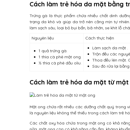
Cách làm trẻ hóa da mặt bằng t
Trứng gà là thực phẩm chứa nhiều chất dinh dưỡng:
trạng da khô và giúp da trở nên căng mịn tự nhiê
làm sạch sâu, loại bỏ bụi bẩn, bã nhờn, se khít lỗ ch
Nguyên liệu
Cách thực hiện
Làm sạch da mặt .
1 quả trứng gà.
Trộn đều các nguyê
1 thìa cà phê mật ong.
Thoa đều lên mặt. G
½ thìa cà phê dầu oliu.
Sau đó rửa lại bằng
Cách làm trẻ hóa da mặt từ mật
Mật ong chứa rất nhiều các dưỡng chất quý trong việ
là nguyên liệu không thể thiếu trong cách làm trẻ hó
Các chất oxy hóa chứa trong mật ong có khả năng 
nữa, mật ong còn có khả năng cấp ẩm, kháng khuẩn