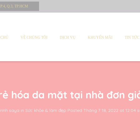
 P.4, Q.3, TP.HCM
 CHỦ
VỀ CHÚNG TÔI
DỊCH VỤ
KHUYẾN MÃI
TIN TỨC
rẻ hóa da mặt tại nhà đơn gi
rinh saya
in
Sức khỏe & làm đẹp
Posted
Tháng 7 18, 2022 at 12:04 