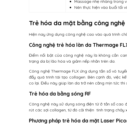
Massage nhẹ nhàng trong và
Nên thực hiện vào buổi tối 
Trẻ hóa da mặt bằng công nghệ
Hiện nay ứng dụng công nghệ cao vào quá trình ch
Công nghệ trẻ hóa làn da Thermage FL
Điểm nổi bật của công nghệ này là không cần can 
trạng da bị lão hóa và giảm nếp nhăn trên da.
Công nghệ Thermage FLX ứng dụng tần số vô tuyến 
đẩy quá trình tái tạo collagen. Bên cạnh đó, việc k
co lại. Điều này giúp làn da trở nên căng mịn tức thì s
Trẻ hóa da bằng sóng RF
Công nghệ này sử dụng sóng điện từ ở tần số cao để 
rút các sợi collagen, từ đó cải thiện tình trạng chảy 
Phương pháp trẻ hóa da mặt Laser Pico