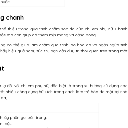
 nước.
ng chanh
thể thiếu trong quá trình chăm sóc da của chị em phụ nữ. Chanh
 khỏe mà còn giúp da thêm mịn màng và căng bóng.
ng có thể giúp làm chậm quá trình lão hóa da và ngăn ngừa tình
thấy hiệu quả ngay tức thì, bạn cần duy trì thói quen trên trong một
ặt
lạ đối với chị em phụ nữ, đặc biệt là trong xu hướng sử dụng các
rất nhiều công dụng hữu ích trong cách làm trẻ hóa da mặt tại nhà
 da,…
h lấy phần gel bên trong.
n mặt.