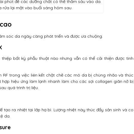
i phút để các dưỡng chất có thể thấm sâu vào da.
và rửa lại mặt vào buổi sáng hôm sau.
 cao
ăm sóc da ngày càng phát triển và được ưa chuộng.
X
thiệp bất kỳ phẫu thuật nào nhưng vẫn có thể cải thiện được tình
RF trong việc liên kết chặt chẽ các mô da bị chùng nhão và thúc
ết hợp hiệu ứng làm lạnh nhanh làm cho các sợi collagen giãn nở bị
au quá trình trị liệu.
tạo ra nhiệt tại lớp hạ bì. Lượng nhiệt này thúc đẩy sản sinh và co
xệ da.
sure