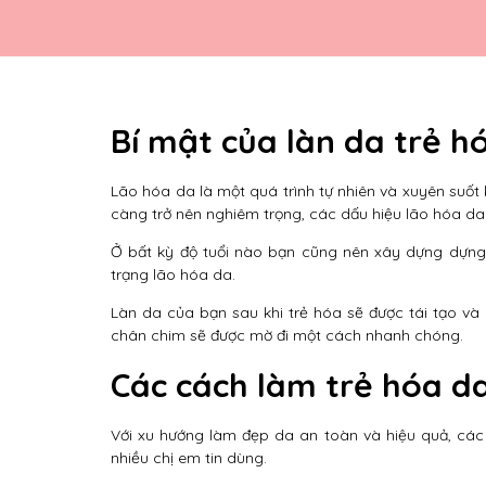
Bí mật của làn da trẻ h
Lão hóa da là một quá trình tự nhiên và xuyên suốt k
càng trở nên nghiêm trọng, các dấu hiệu lão hóa da
Ở bất kỳ độ tuổi nào bạn cũng nên xây dựng dựn
trạng lão hóa da.
Làn da của bạn sau khi trẻ hóa sẽ được tái tạo và 
chân chim sẽ được mờ đi một cách nhanh chóng.
Các cách làm trẻ hóa d
Với xu hướng làm đẹp da an toàn và hiệu quả, các 
nhiều chị em tin dùng.