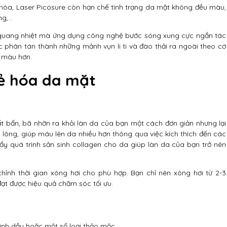
o hóa, Laser Picosure còn hạn chế tình trạng da mặt không đều màu,
ng,…
 quang nhiệt mà ứng dụng công nghệ bước sóng xung cực ngắn tác
 phân tán thành những mảnh vụn li ti và đào thải ra ngoài theo cơ
u màu hơn.
rẻ hóa da mặt
t bẩn, bã nhờn ra khỏi làn da của bạn một cách đơn giản nhưng lại
 lông, giúp máu lên da nhiều hơn thông qua việc kích thích đến các
y quá trình sản sinh collagen cho da giúp làn da của bạn trở nên
ỉnh thời gian xông hơi cho phù hợp. Bạn chỉ nên xông hơi từ 2-3
đạt được hiệu quả chăm sóc tối ưu.
tinh dầu hoặc một số loại thảo mộc.