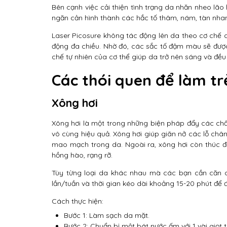
Bên cạnh việc cải thiện tình trạng da nhăn nheo lã
ngăn cản hình thành các hắc tố thâm, nám, tàn nha
Laser Picosure không tác động lên da theo cơ chế
động đa chiều. Nhờ đó, các sắc tố đậm màu sẽ được
chế tự nhiên của cơ thể giúp da trở nên sáng và đề
Các thói quen để làm t
Xông hơi
Xông hơi là một trong những biện pháp đẩy các chấ
vô cùng hiệu quả. Xông hơi giúp giãn nở các lỗ chân
mao mạch trong da. Ngoài ra, xông hơi còn thúc đẩ
hồng hào, rạng rỡ.
Tùy từng loại da khác nhau mà các bạn cần căn ch
lần/tuần và thời gian kéo dài khoảng 15-20 phút để 
Cách thực hiện:
Bước 1: Làm sạch da mặt.
Bước 2: Chuẩn bị một bát nước ấm với 1 vài giọt 