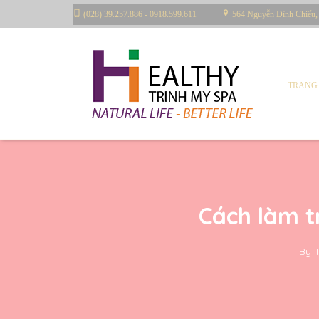
(028) 39.257.886 - 0918.599.611
564 Nguyễn Đình Chiểu,
TRANG
Cách làm t
By
T