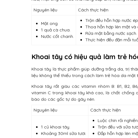
Nguyên liệu
Cách thực hiện
Trộn đều hỗn hợp nước ép
Mật ong.
Thoa hỗn hợp lên mặt và 
1 quả cà chua.
Rửa mặt bằng nước sạch.
Nước cốt chanh.
Thực hiện đều đặn mỗi tuần
Khoai tây có hiệu quả làm trẻ h
Khoai tây là thực phẩm giúp dưỡng trắng da, trị th
liệu không thể thiếu trong cách làm trẻ hóa da mặt t
Khoai tây rất giàu các vitamin nhóm B: B1, B2, B
vitamin C trong khoai tây khá cao, là chất chống 
bào do các gốc tự do gây nên.
Nguyên liệu
Cách thực hiện
Luộc chín rồi nghiề
1 củ khoai tây.
Trộn đều với sữa tư
Khoảng 30ml sữa tươi.
Đắp hỗn hợp lên mặt