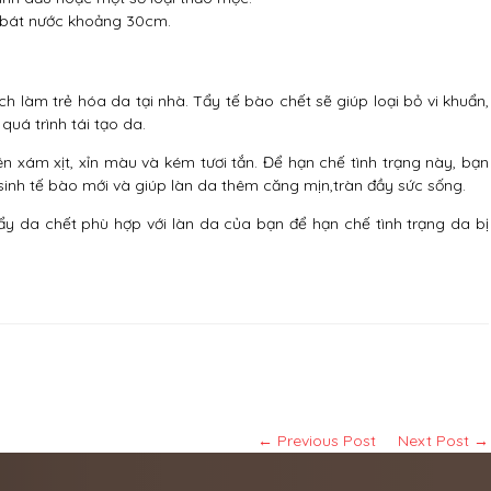
h bát nước khoảng 30cm.
ch làm trẻ hóa da tại nhà. Tẩy tế bào chết sẽ giúp loại bỏ vi khuẩn,
uá trình tái tạo da.
n xám xịt, xỉn màu và kém tươi tắn. Để hạn chế tình trạng này, bạn
 sinh tế bào mới và giúp làn da thêm căng mịn,tràn đầy sức sống.
tẩy da chết phù hợp với làn da của bạn để hạn chế tình trạng da bị
← Previous Post
Next Post →