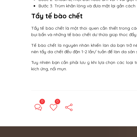
Bước 3: Trùm khăn lông và đưa mặt lại gần các
Tẩy tế bào chết
Tẩy tế bào chết là một thói quen cần thiết trong cá
bụi bẩn và những tế bào chết dư thừa giúp thúc đẩy q
Tế bào chết là nguyên nhân khiến làn da bạn trở nê
nên tẩy da chết đều đặn 1-2 lần/ tuần để làn da sản
Tuy nhiên bạn cần phải lưu ý khi lựa chọn các loại 
kích ứng, nổi mụn.
0
0