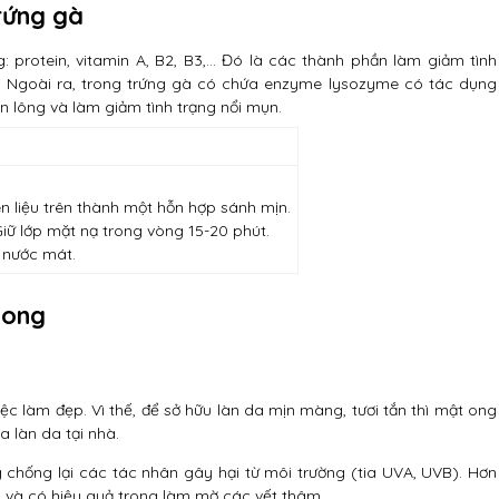
rứng gà
 protein, vitamin A, B2, B3,… Đó là các thành phần làm giảm tình
n. Ngoài ra, trong trứng gà có chứa enzyme lysozyme có tác dụng
ân lông và làm giảm tình trạng nổi mụn.
n liệu trên thành một hỗn hợp sánh mịn.
iữ lớp mặt nạ trong vòng 15-20 phút.
 nước mát.
 ong
c làm đẹp. Vì thế, để sở hữu làn da mịn màng, tươi tắn thì mật ong
a làn da tại nhà.
chống lại các tác nhân gây hại từ môi trường (tia UVA, UVB). Hơn
 và có hiệu quả trong làm mờ các vết thâm.