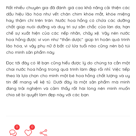
Rất nhiều chuyên gia đã đánh giá cao khả năng cải thiện các
dấu hiệu lão hóa như vết chân chim khóe mắt, khóe miệng
hay thậm chí trên trán. Nước hoa hồng có chứa các dưỡng
chất giúp nuôi dưỡng và duy trì sự săn chắc của làn da, hạn
chế sự xuất hiện của các nếp nhăn, chảy xệ. Vậy nên nước
hoa hồng được ví von như “thần dược” giúp trì hoãn quá trình
lão hóa, vì vậy phụ nữ ở bất cứ lứa tuổi nào cũng nên bỏ túi
cho mình sản phẩm này.
Đọc tới đây có lẽ bạn cũng hiểu được lý do chúng ta cần một
chai nước hoa hồng trong quá trình làm đẹp rồi nhỉ. Việc tiếp
theo là lựa chọn cho mình một bé hoa hồng chất lượng và uy
tín để mang về kệ tủ. Dưới đây là một sản phẩm mà mình
đang trải nghiệm và cảm thấy rất hài lòng nên mình muốn
chia sẻ bí quyết làm đẹp này với các bạn.
0
0