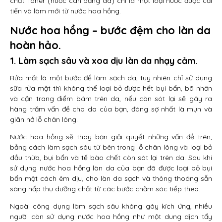
chất Toner (nước cân bằng da) chỉ là một loại nước được cải
tiến và làm mới từ nước hoa hồng.
Nước hoa hồng – bước đệm cho làn da
hoàn hảo.
1. Làm sạch sâu và xoa dịu làn da nhạy cảm.
Rửa mặt là một bước để làm sạch da, tuy nhiên chỉ sử dụng
sữa rửa mặt thì không thể loại bỏ được hết bụi bẩn, bã nhờn
và cặn trang điểm bám trên da, nếu còn sót lại sẽ gây ra
hàng trăm vấn đề cho da của bạn, đáng sợ nhất là mụn và
giãn nở lỗ chân lông.
Nước hoa hồng sẽ thay bạn giải quyết những vấn đề trên,
bằng cách làm sạch sâu từ bên trong lỗ chân lông và loại bỏ
dầu thừa, bụi bẩn và tế bào chết còn sót lại trên da. Sau khi
sử dụng nước hoa hồng làn da của bạn đã được loại bỏ bụi
bẩn một cách êm dịu, cho làn da sạch và thông thoáng sẵn
sàng hấp thụ dưỡng chất từ các bước chăm sóc tiếp theo.
Ngoài công dụng làm sạch sâu không gây kích ứng, nhiều
người còn sử dụng nước hoa hồng như một dung dịch tẩy