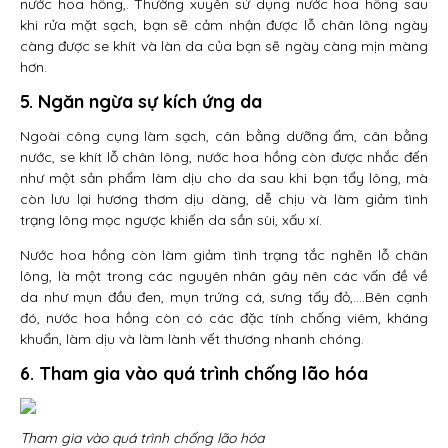
nước hoa hồng,. Thường xuyên sử dụng nước hoa hồng sau
khi rửa mặt sạch, bạn sẽ cảm nhận được lỗ chân lông ngày
càng được se khít và làn da của bạn sẽ ngày càng mịn màng
hơn.
5. Ngăn ngừa sự kích ứng da
Ngoài công cụng làm sạch, cân bằng dưỡng ẩm, cân bằng
nước, se khít lỗ chân lông, nước hoa hồng còn được nhắc đến
như một sản phẩm làm dịu cho da sau khi bạn tẩy lông, mà
còn lưu lại hương thơm dịu dàng, dễ chịu và làm giảm tình
trạng lông mọc ngược khiến da sần sùi, xấu xí.
Nước hoa hồng còn làm giảm tình trạng tắc nghẽn lỗ chân
lông, là một trong các nguyên nhân gây nên các vấn đề về
da như mụn đầu đen, mụn trứng cá, sưng tấy đỏ,….Bên cạnh
đó, nước hoa hồng còn có các đặc tính chống viêm, kháng
khuẩn, làm dịu và làm lành vết thương nhanh chóng.
6. Tham gia vào quá trình chống lão hóa
Tham gia vào quá trình chống lão hóa