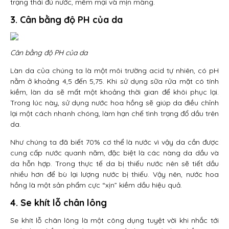
trạng thái đủ nước, mềm mại và mịn màng.
3. Cân bằng độ PH của da
Cân bằng độ PH của da
Làn da của chúng ta là một môi trường acid tự nhiên, có pH
nằm ở khoảng 4,5 đến 5,75. Khi sử dụng sữa rửa mặt có tính
kiềm, làn da sẽ mất một khoảng thời gian để khôi phục lại.
Trong lúc này, sử dụng nước hoa hồng sẽ giúp da điều chỉnh
lại một cách nhanh chóng, làm hạn chế tình trạng đổ dầu trên
da.
Như chúng ta đã biết 70% cơ thể là nước vì vậy da cần được
cung cấp nước quanh năm, đặc biệt là các nàng da dầu và
da hỗn hợp. Trong thực tế da bị thiếu nước nên sẽ tiết dầu
nhiều hơn để bù lại lượng nước bị thiếu. Vậy nên, nước hoa
hồng là một sản phẩm cực “xịn” kiềm dầu hiệu quả.
4. Se khít lỗ chân lông
Se khít lỗ chân lông là một công dụng tuyệt vời khi nhắc tới