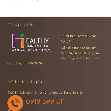
← Previous Post
Next Post →
TRINH MỸ ®
Trung Tâm Thẩm Mỹ Công
Nghệ Cao
Nổi tiếng trong ngành làm
đẹp chuyên điều trị về giảm
béo, nâng cơ, xóa nhăn, thải
độc, trắng da …
XEM THÊM
Hỗ trợ trực tuyến
Quý Khách cần hỗ trợ và tư vấn, vui lòng liên hệ:
0918 599 611