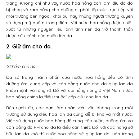
trang. Không chỉ như vậy nước hoa hồng còn làm dịu da do
bị cháy và rám nắng cho những ai phải tiếp xúc trực tiếp với
môi trường bên ngoài, khói bụi hay những người thường xuyên
sử dụng mỹ phẩm trang điểm. Với nước hoa hồng được chiết
xuất từ những nguyên liệu lành tính nên đã trở thành thần
dược cứu cánh của nhiều làn da.
2. Giữ ẩm cho da.
Giữ ẩm cho da
Đa số trong thành phần của nước hoa hồng đều có tính
dưỡng ẩm, cung cấp và cân bằng nước cho da giúp làn da
khỏe mạnh và rạng rỡ. Đối với cái nắng nóng ở Việt Nam nước
hoa hồng chính là “liều thuốc” cấp cứu cho làn da.
Bên cạnh đó, các bạn làm nhân viên văn phòng trong môi
trường sử dụng điều hòa làn da cũng dễ bị khô và mất nước.
Việc sử dụng nước hoa hồng để cung cấp nước, dưỡng ẩm và
cân bằng độ PH cho da là điều cần thiết. Đối với các nàng sở
hữu làn da khô thì nước hoa hồng sẽ giúp làn da luôn trong