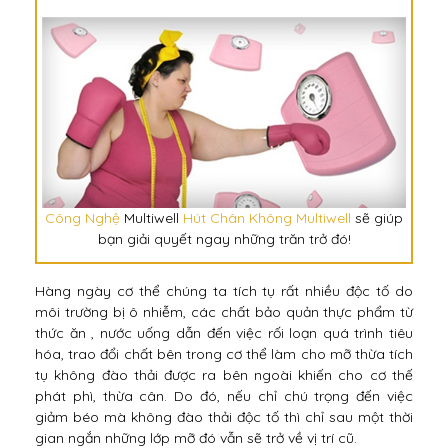
Công Nghệ
Multiwell
Hút Chân Không Multiwell
sẽ giúp
bạn giải quyết ngay những trăn trở đó!
Hàng ngày cơ thể chúng ta tích tụ rất nhiều độc tố do
môi trường bị ô nhiễm, các chất bảo quản thực phẩm từ
thức ăn , nước uống dẫn đến việc rối loạn quá trình tiêu
hóa, trao đổi chất bên trong cơ thể làm cho mỡ thừa tích
tụ không đào thải được ra bên ngoài khiến cho cơ thế
phát phì, thừa cân. Do đó, nếu chỉ chú trọng đến việc
giảm béo mà không đào thải độc tố thì chỉ sau một thời
gian ngắn những lớp mỡ đó vẫn sẽ trở về vị trí cũ.