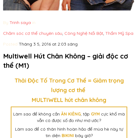
By
Trinh saya
in
Chăm sóc cơ thể chuyên sâu
,
Công Nghệ Nổi Bật
,
Thẩm Mỹ Spa
Posted
Tháng 3 5, 2016 at 2:03 sáng
Multiwell Hút Chân Không – giải độc cơ
thể (M1)
Thải Độc Tố Trong Cơ Thể = Giảm trọng
lượng cơ thể
MULTIWELL hút chân không
Làm sao để không cần
ĂN KIÊNG
, tập
GYM
cực khổ mà
vẫn có được số đo như mơ ước?
Làm sao để có thân hình hoàn hảo để mùa hè này tự
tin diện
BIKINI
bây giờ?