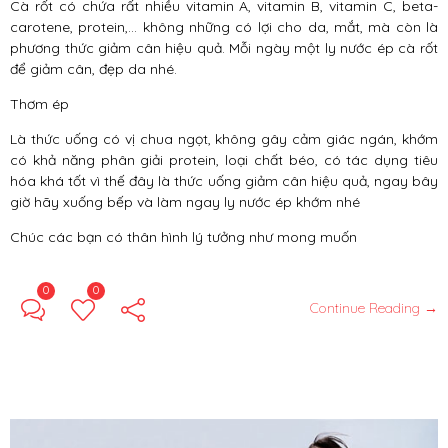
Cà rốt có chứa rất nhiều vitamin A, vitamin B, vitamin C, beta-
carotene, protein,… không những có lợi cho da, mắt, mà còn là
phương thức giảm cân hiệu quả. Mỗi ngày một ly nước ép cà rốt
để giảm cân, đẹp da nhé.
Thơm ép
Là thức uống có vị chua ngọt, không gây cảm giác ngán, khớm
có khả năng phân giải protein, loại chất béo, có tác dụng tiêu
hóa khá tốt vì thế đây là thức uống giảm cân hiệu quả, ngay bây
giờ hãy xuống bếp và làm ngay ly nước ép khớm nhé
Chúc các bạn có thân hình lý tưởng như mong muốn
0
0
Continue Reading →