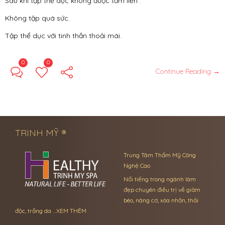
Sau khi tập thể dục không được tắm liền .
Không tập quá sức.
Tập thể dục với tinh thần thoải mái.
0
0
Continue Reading →
TRINH MỸ ®
Trung Tâm Thẩm Mỹ Công
Nghệ Cao
Nổi tiếng trong ngành làm
đẹp chuyên điều trị về giảm
béo, nâng cơ, xóa nhăn, thải
độc, trắng da …
XEM THÊM