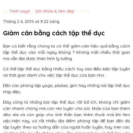
By
Trinh saya
in
Sức khỏe & làm đẹp
Posted
Tháng 2 6, 2015 at 9:22 sáng
Giảm cân bằng cách tập thể dục
Bạn có biết rằng chúng ta có thể giảm cân hiệu quả bằng cách
tập thể dục vào mỗi ngày không ? Không mất nhiều thời gian
mà vẫn đạt được thân hình lý tưởng.
Có thể tập thể dục bằng nhiều cách, tùy vào điều kiện tập luyện
và thời gian dành cho việc tập thể dục của bạn như :
Đến các phòng tập yoga, pilates, gim hay những nơi tập thể dục
nhịp điệu.
Đây cũng là những bài tập thể dục rất bổ ích, không chỉ giảm
cân nhanh chóng mà còn rèn luyện cho sức khỏe của bạn thêm
dẻo dai và còn giúp cho tinh thần bạn thêm thoải mái khi làm
việc.Hiện nay, có rất nhiều địa điểm phòng tập để bạn đến đó
tập luyện theo sự hướng dẩn của người huấn luyện, hay trên các