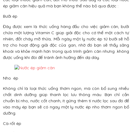
ép giảm cân hiệu quả mà bạn không thể nào bỏ qua được :
Bưởi ép
Đây được xem là thức uống hàng đầu cho việc giảm cân, bưởi
chứa một lượng Vitamin C giúp giải độc cho cơ thể một cách tự
nhiên, đốt cháy mỡ thừa, .Mỗi ngày một ly nước ép từ bưởi sẽ hỗ
trợ cho hoạt động giải độc của gan, nhờ đó bạn sẽ thấy sảng
khoái và khỏe mạnh hơn trong quá trình giảm cân nhưng .không
được uống khi đói để tránh ảnh hưởng đến dạ dày.
Nho ép
Không chỉ là loại thức uống thơm ngon, mà còn bổ sung nhiều
chất dinh dưỡng giúp thanh lọc lưu thông máu. Bạn chỉ cần
chuẩn bị nho, nước cốt chanh, ít gừng thêm tí nước lọc sau đó để
vào máy ép bạn sẽ có ngay một ly nước ép nho thơm ngon bổ
dưỡng.
Cà rốt ép