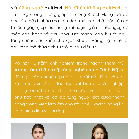
Với
Công Nghệ
Multiwell
Hút Chân Không Multiwell
tại
Trinh Mỹ không những giúp cho Quý Khách Hàng loại bỏ
các lớp mỡ dự thừa mà còn đào thải các chất độc tố tích
tụ lâu ngày, giúp lưu thông khí huyết giảm thiểu nguy cơ
mắc các bệnh về tiêu hóa. tim mạch, cao huyết áp,…
tăng cường sức khỏe cho Quý Khách Hàng, hạn chế tối
đa lượng mỡ thừa tích tụ trở lại sau điều trị.
Với hơn 13 năm kinh nghiệm trong ngành thẩm mỹ,
trung tâm thẩm mỹ công nghệ cao – Trinh Mỹ
có
đội ngũ các chuyên gia nước ngoài nổi tiếng và các
kỹ thuật viên được đào tạo bài bản chuyên nghiệp,
chúng tôi tự hào là nơi cho ra các liệu trình Làm Ốm
phù hợp nhất với cơ địa từng người, đạt được thành
công trong việc làm ốm cho rất nhiều khách hàng khi
thực hiện dịch vụ tại đây