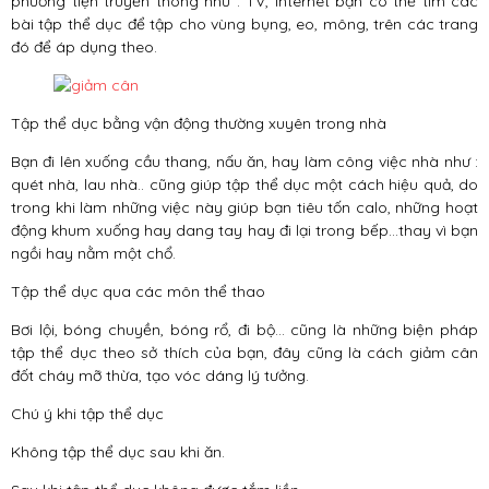
phương tiện truyền thông như : TV, internet bạn có thể tìm các
bài tập thể dục để tập cho vùng bụng, eo, mông, trên các trang
đó để áp dụng theo.
Tập thể dục bằng vận động thường xuyên trong nhà
Bạn đi lên xuống cầu thang, nấu ăn, hay làm công việc nhà như :
quét nhà, lau nhà.. cũng giúp tập thể dục một cách hiệu quả, do
trong khi làm những việc này giúp bạn tiêu tốn calo, những hoạt
động khum xuống hay dang tay hay đi lại trong bếp…thay vì bạn
ngồi hay nằm một chổ.
Tập thể dục qua các môn thể thao
Bơi lội, bóng chuyền, bóng rổ, đi bộ… cũng là những biện pháp
tập thể dục theo sở thích của bạn, đây cũng là cách giảm cân
đốt cháy mỡ thừa, tạo vóc dáng lý tưởng.
Chú ý khi tập thể dục
Không tập thể dục sau khi ăn.