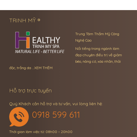
← Previous Post
Next Post →
TRINH MỸ ®
Trung Tâm Thẩm Mỹ Công
Nghệ Cao
Nổi tiếng trong ngành làm
đẹp chuyên điều trị về giảm
béo, nâng cơ, xóa nhăn, thải
độc, trắng da …
XEM THÊM
Hỗ trợ trực tuyến
Quý Khách cần hỗ trợ và tư vấn, vui lòng liên hệ:
0918 599 611
Thời gian làm việc từ: 08h00 – 20h00