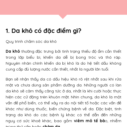
1. Da khô có đặc điểm gì?
Quy trình chăm sóc da khô
Da khô
thường đặc trưng bởi tình trạng thiếu độ ẩm cần thiết
trong lớp biểu bì, khiến da dễ bị bong tróc và thô ráp.
Nguyên nhân chính khiến da bị khô là do hệ tiết dầu không
cung cấp đủ lượng nước cần thiết, nhất là người lớn tuổi.
Bạn sẽ nhận thấy da có dấu hiệu khô rõ rệt nhất sau khi rửa
mặt và chưa dùng sản phẩm dưỡng da. Những người có làn
da khô sẽ cảm thấy căng tức ở da, nhất là khi cười hoặc thực
hiện các cử động trên khuôn mặt. Nhìn chung, da khô là một
vấn đề phổ biến, có thể xảy ra do nội tiết tố hoặc các vấn đề
khác như dùng thuốc, biến chứng bệnh về da. Đặc biệt, tình
trạng da khô do các bệnh lý khác có thể dẫn đến những
nguy cơ sức khoẻ khác, bao gồm
viêm mô tế bà
o, nhiễm
trùng thứ cấp hoặc
chàm da
.