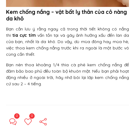
Kem chống nắng – vật bất ly thân của cô nàng
da khô
Bạn cần lưu ý rằng ngay cả trong thời tiết không có nắng
thì
tia cực tím
vấn tồn tại và gây ảnh hưởng xấu đến làn da
của bạn, nhất là da khô. Do vậy, dù mùa đông hay mùa hè,
việc thoa kem chống nắng trước khi ra ngoài là một bước vô
cùng cần thiết.
Bạn nên thoa khoảng 1/4 thìa cà phê kem chống nắng để
đảm bảo bao phủ đều toàn bộ khuôn mặt. Nếu bạn phải hoạt
động nhiều ở ngoài trời, hãy nhớ bôi lại lớp kem chống nắng
cứ sau 2 – 4 tiếng.
0
0