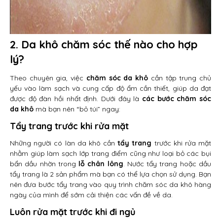
2. Da khô chăm sóc thế nào cho hợp
lý?
Theo chuyên gia, việc
chăm sóc da khô
cần tập trung chủ
yếu vào làm sạch và cung cấp độ ẩm cần thiết, giúp da đạt
được độ đàn hồi nhất định. Dưới đây là
các bước chăm sóc
da khô
mà bạn nên “bỏ túi” ngay:
Tẩy trang trước khi rửa mặt
Những người có làn da khô cần
tẩy trang
trước khi rửa mặt
nhằm giúp làm sạch lớp trang điểm cũng như loại bỏ các bụi
bẩn dầu nhờn trong
lỗ chân lông
. Nước tẩy trang hoặc dầu
tẩy trang là 2 sản phẩm mà bạn có thể lựa chọn sử dụng. Bạn
nên đưa bước tẩy trang vào quy trình chăm sóc da khô hàng
ngày của mình để sớm cải thiện các vấn đề về da.
Luôn rửa mặt trước khi đi ngủ