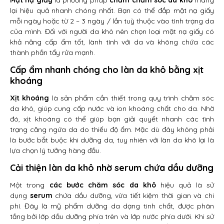
Mặt nạ giấy
là phương pháp
chăm chăm sóc da khô
mang
lại hiệu quả nhanh chóng nhất. Bạn có thể đắp mặt nạ giấy
mỗi ngày hoặc từ 2 – 3 ngày / lần tuỳ thuộc vào tình trạng da
của mình. Đối với người da khô nên chọn loại mặt nạ giấy có
khả năng cấp ẩm tốt, lành tính với da và không chứa các
thành phần tẩy rửa mạnh.
Cấp ẩm nhanh chóng cho làn da khô bằng xịt
khoáng
Xịt khoáng
là sản phẩm cần thiết trong quy trình chăm sóc
da khô, giúp cung cấp nước và ion khoáng chất cho da. Nhờ
đó, xịt khoáng có thể giúp bạn giải quyết nhanh các tình
trạng căng ngứa da do thiếu độ ẩm. Mặc dù đây không phải
là bước bắt buộc khi dưỡng da, tuy nhiên với làn da khô lại là
lựa chọn lý tưởng hàng đầu.
Cải thiện làn da khô nhờ serum chứa dầu dưỡng
Một trong
các bước chăm sóc da khô
hiệu quả là sử
dụng
serum
chứa dầu dưỡng, vừa tiết kiệm thời gian và chi
phí. Đây là mỹ phẩm dưỡng da dạng tinh chất, được phân
tầng bởi lớp dầu dưỡng phía trên và lớp nước phía dưới. Khi sử