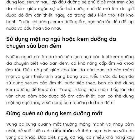
dụng loại serum này, lớp dầu dưỡng sẽ phủ ở bề mặt trên của
da nhằm giúp ngăn sự bốc hơi nước, nhờ đó mà làn da giữ
được độ ẩm cần thiết ngay cả trong điều kiện thời tiết khô
hanh. Trước khi dùng serum dưỡng ẩm, bạn nên lắc đều để lớp
nước và dầu hoà vào nhau.
Sử dụng mặt nạ ngủ hoặc kem dưỡng da
chuyên sâu ban đêm
Những người có làn da khô nên lựa chọn các loại kem dưỡng
da chuyên biệt vào ban đêm, có khả năng cấp ẩm và khoá
ẩm tốt. Điều này sẽ giúp cho làn da của bạn trở nên mềm
mại và giảm thiểu tình trạng bong tróc. Nếu trước đó bạn đã
sử dụng serum cấp ẩm thì bước tiếp theo, bạn có thể dùng
kem dưỡng để khoá ẩm. Trong trường hợp nhận thấy làn da
vẫn chưa đảm bảo được độ ẩm cần thiết, bạn có thể dùng
mặt nạ ngủ thay vì sử dụng kem dưỡng da ban đêm.
Đừng quên sử dụng kem dưỡng mắt
Vùng da xung quanh mắt thường mỏng manh và nhạy cảm
nhất, dễ xuất hiện các
nếp nhăn
và thâm sạm hơn so với các
vùng da khác. Đặc biệt, nguy cơ này có nhiều khả năng xảy