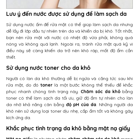
Lưu ý đến nước được sử dụng để làm sạch da
Sử dụng nước ấm để rửa mặt có thể giúp làm sạch da nhưng
dễ lấy đi lớp dầu tự nhiên trên da và khiến da bị khô. Tốt nhất,
bạn nên rửa mặt với nước có nhiệt độ vừa phải, không quá
nóng và không quá lạnh. Ngoài ra, tránh rửa mặt quá kỹ vì
điều này sẽ càng khiến da trở nên khô ráp, mất độ ẩm cần
thiết.
Sử dụng nước toner cho da khô
Người có làn da khô thường dễ bị ngứa và căng tức sau khi
rửa mặt, do đó
toner
là một bước không thể thiếu để khắc
phục nhanh chóng tình trạng này.
Chăm sóc da khô
bằng
toner có thể làm sạch da tối ưu, giữ độ ẩm tự nhiên cho làn
da nhờ khả năng cân bằng
độ pH của da
. Những người da
khô nên sử dụng loại toner dịu nhẹ, cấp ẩm tốt và không gây
kích ứng da.
Khắc phục tình trạng da khô bằng mặt nạ giấy