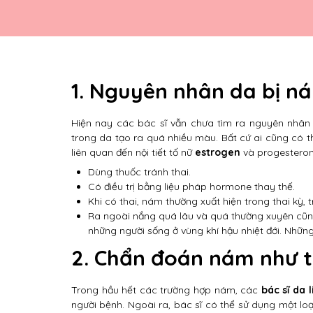
1. Nguyên nhân da bị n
Hiện nay các bác sĩ vẫn chưa tìm ra nguyên nhân
trong da tạo ra quá nhiều màu. Bất cứ ai cũng có t
liên quan đến nội tiết tố nữ
estrogen
và progesteron
Dùng thuốc tránh thai.
Có điều trị bằng liệu pháp hormone thay thế.
Khi có thai, nám thường xuất hiện trong thai kỳ, 
Ra ngoài nắng quá lâu và quá thường xuyên cũn
những người sống ở vùng khí hậu nhiệt đới. Nhữ
2. Chẩn đoán nám như 
Trong hầu hết các trường hợp nám, các
bác sĩ da l
người bệnh. Ngoài ra, bác sĩ có thể sử dụng một lo