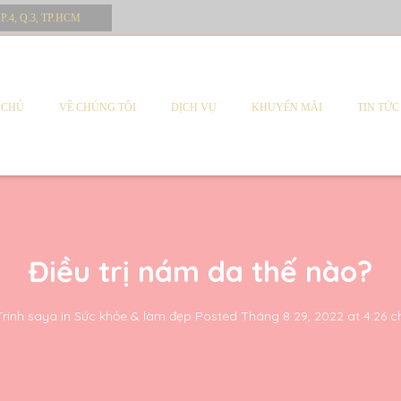
 P.4, Q.3, TP.HCM
 CHỦ
VỀ CHÚNG TÔI
DỊCH VỤ
KHUYẾN MÃI
TIN TỨC
Điều trị nám da thế nào?
Trinh saya
in
Sức khỏe & làm đẹp
Posted
Tháng 8 29, 2022 at 4:26 c