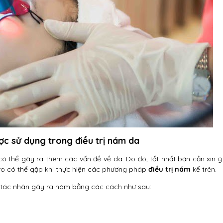
ược sử dụng trong điều trị nám da
có thể gây ra thêm các vấn đề về da. Do đó, tốt nhất bạn cần xin ý
i ro có thể gặp khi thực hiện các phương pháp
điều trị nám
kể trên.
c tác nhân gây ra nám bằng các cách như sau: