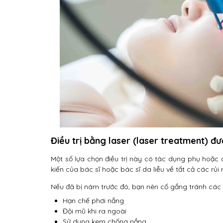
Điều trị bằng laser (laser treatment) đ
Một số lựa chọn điều trị này có tác dụng phụ hoặc 
kiến của bác sĩ hoặc bác sĩ da liễu về tất cả các rủ
Nếu đã bị nám trước đó, bạn nên cố gắng tránh cá
Hạn chế phơi nắng
Đội mũ khi ra ngoài
Sử dụng kem chống nắng