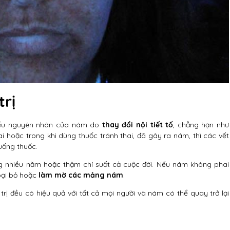
trị
 Nếu nguyên nhân của nám do
thay đổi nội tiết tố
, chẳng hạn như
hai hoặc trong khi dùng thuốc tránh thai, đã gây ra nám, thì các vết
uống thuốc.
ng nhiều năm hoặc thậm chí suốt cả cuộc đời. Nếu nám không phai
loại bỏ hoặc
làm mờ các mảng nám
.
rị đều có hiệu quả với tất cả mọi người và nám có thể quay trở lại