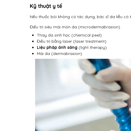
Kỹ thuật y tế
Nếu thuốc bôi không có tác dụng, bác sĩ da liễu có t
Điều trị siêu mài mòn da (microdermabrasion)
Thay da sinh học (chemical peel)
Điều trị bằng laser (laser treatment)
Liệu pháp ánh sáng
(light therapy)
Mài da (dermabrasion)