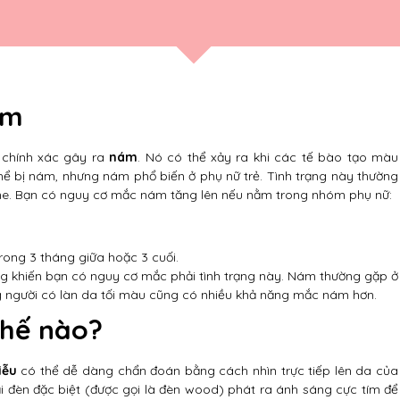
ám
 chính xác gây ra
nám
. Nó có thể xảy ra khi các tế bào tạo màu
hể bị nám, nhưng nám phổ biến ở phụ nữ trẻ. Tình trạng này thường
e. Bạn có nguy cơ mắc nám tăng lên nếu nằm trong nhóm phụ nữ:
trong 3 tháng giữa hoặc 3 cuối.
g khiến bạn có nguy cơ mắc phải tình trạng này. Nám thường gặp ở
ng người có làn da tối màu cũng có nhiều khả năng mắc nám hơn.
thế nào?
iễu
có thể dễ dàng chẩn đoán bằng cách nhìn trực tiếp lên da của
ại đèn đặc biệt (được gọi là đèn wood) phát ra ánh sáng cực tím để