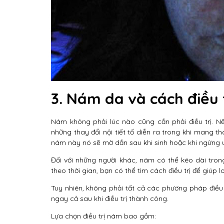
3. Nám da và cách điều 
Nám không phải lúc nào cũng cần phải điều trị.
những thay đổi nội tiết tố diễn ra trong khi mang t
nám này nó sẽ mờ dần sau khi sinh hoặc khi ngừng 
Đối với những người khác, nám có thể kéo dài tro
theo thời gian, bạn có thể tìm cách điều trị để giúp 
Tuy nhiên, không phải tất cả các phương pháp điều t
ngay cả sau khi điều trị thành công.
Lựa chọn điều trị nám bao gồm: