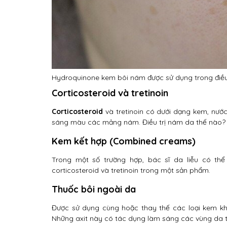
Hydroquinone kem bôi nám được sử dụng trong điều 
Corticosteroid và tretinoin
Corticosteroid
và tretinoin có dưới dạng kem, nước
sáng màu các mảng nám. Điều trị nám da thế nào?
Kem kết hợp (Combined creams)
Trong một số trường hợp, bác sĩ da liễu có th
corticosteroid và tretinoin trong một sản phẩm.
Thuốc bôi ngoài da
Được sử dụng cùng hoặc thay thế các loại kem khác
Những axit này có tác dụng làm sáng các vùng da t