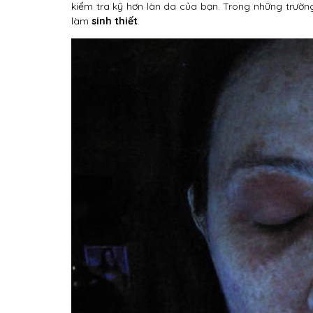
kiểm tra kỹ hơn làn da của bạn. Trong những trườn
làm
sinh thiết
.