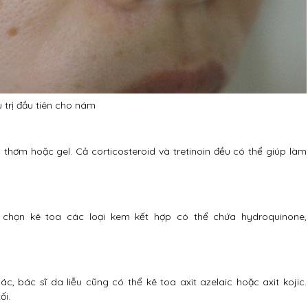
trị đầu tiên cho nám
 thơm hoặc gel. Cả corticosteroid và tretinoin đều có thể giúp làm
ể chọn kê toa các loại kem kết hợp có thể chứa hydroquinone,
, bác sĩ da liễu cũng có thể kê toa axit azelaic hoặc axit kojic.
ối.