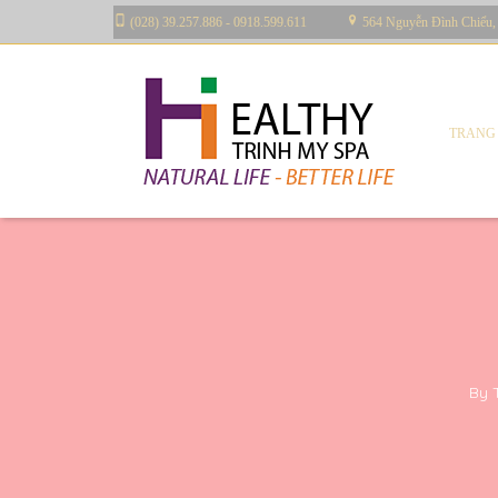
(028) 39.257.886 - 0918.599.611
564 Nguyễn Đình Chiểu,
TRANG
By