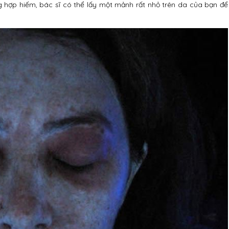
g hợp hiếm, bác sĩ có thể lấy một mảnh rất nhỏ trên da của bạn để