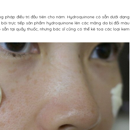
g pháp điều trị đầu tiên cho nám. Hydroquinone có sẵn dưới dạng
 bôi trực tiếp sản phẩm hydroquinone lên các mảng da bị đổi màu
ẵn tại quầy thuốc, nhưng bác sĩ cũng có thể kê toa các loại kem