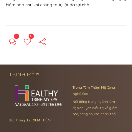
hiểm nào như khi chúng ta tự lột da tại nhà.
0
0
← Previous Post
Next Post →
TRINH MỸ ®
Trung Tâm Thẩm Mỹ Công
Nghệ Cao
Nổi tiếng trong ngành làm
đẹp chuyên điều trị về giảm
béo, nâng cơ, xóa nhăn, thải
độc, trắng da …
XEM THÊM