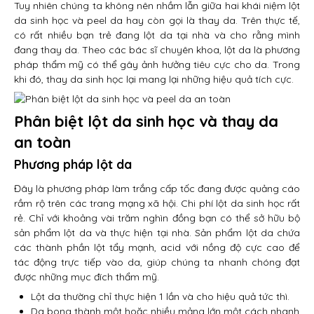
Tuy nhiên chúng ta không nên nhầm lẫn giữa hai khái niệm lột
da sinh học và peel da hay còn gọi là thay da. Trên thực tế,
có rất nhiều bạn trẻ đang lột da tại nhà và cho rằng mình
đang thay da. Theo các bác sĩ chuyên khoa, lột da là phương
pháp thẩm mỹ có thể gây ảnh hưởng tiêu cực cho da. Trong
khi đó, thay da sinh học lại mang lại những hiệu quả tích cực.
Phân biệt lột da sinh học và thay da
an toàn
Phương pháp lột da
Đây là phương pháp làm trắng cấp tốc đang được quảng cáo
rầm rộ trên các trang mạng xã hội. Chi phí lột da sinh học rất
rẻ. Chỉ với khoảng vài trăm nghìn đồng bạn có thể sở hữu bộ
sản phẩm lột da và thực hiện tại nhà. Sản phẩm lột da chứa
các thành phần lột tẩy mạnh, acid với nồng độ cực cao để
tác động trực tiếp vào da, giúp chúng ta nhanh chóng đạt
được những mục đích thẩm mỹ.
Lột da thường chỉ thực hiện 1 lần và cho hiệu quả tức thì.
Da bong thành một hoặc nhiều mảng lớn một cách nhanh