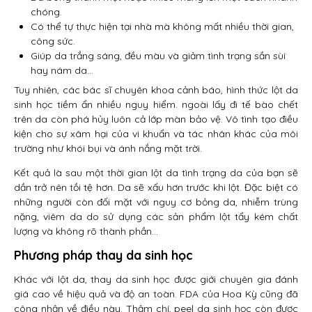
chóng.
Có thể tự thực hiện tại nhà mà không mất nhiều thời gian,
công sức.
Giúp da trắng sáng, đều màu và giảm tình trạng sần sùi
hay nám da…
Tuy nhiên, các bác sĩ chuyên khoa cảnh báo, hình thức lột da
sinh học tiềm ẩn nhiều nguy hiểm. ngoài lấy đi tế bào chết
trên da còn phá hủy luôn cả lớp màn bảo vệ. Vô tình tạo điều
kiện cho sự xâm hại của vi khuẩn và tác nhân khác của môi
trường như khói bụi và ánh nắng mặt trời.
Kết quả là sau một thời gian lột da tình trạng da của bạn sẽ
dần trở nên tồi tệ hơn. Da sẽ xấu hơn trước khi lột. Đặc biệt có
những người còn đối mặt với nguy cơ bỏng da, nhiễm trùng
nặng, viêm da do sử dụng các sản phẩm lột tẩy kém chất
lượng và không rõ thành phần…
Phương pháp thay da sinh học
Khác với lột da, thay da sinh học được giới chuyên gia đánh
giá cao về hiệu quả và độ an toàn. FDA của Hoa Kỳ cũng đã
công nhận về điều này. Thậm chí, peel da sinh học còn được