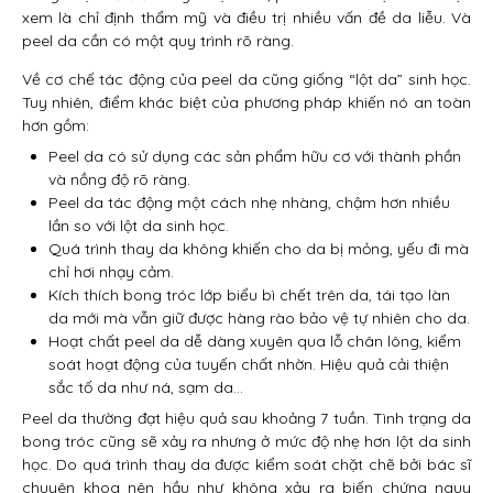
xem là chỉ định thẩm mỹ và điều trị nhiều vấn đề da liễu. Và
peel da cần có một quy trình rõ ràng.
Về cơ chế tác động của peel da cũng giống “lột da” sinh học.
Tuy nhiên, điểm khác biệt của phương pháp khiến nó an toàn
hơn gồm:
Peel da có sử dụng các sản phẩm hữu cơ với thành phần
và nồng độ rõ ràng.
Peel da tác động một cách nhẹ nhàng, chậm hơn nhiều
lần so với lột da sinh học.
Quá trình thay da không khiến cho da bị mỏng, yếu đi mà
chỉ hơi nhạy cảm.
Kích thích bong tróc lớp biểu bì chết trên da, tái tạo làn
da mới mà vẫn giữ được hàng rào bảo vệ tự nhiên cho da.
Hoạt chất peel da dễ dàng xuyên qua lỗ chân lông, kiểm
soát hoạt động của tuyến chất nhờn. Hiệu quả cải thiện
sắc tố da như ná, sạm da…
Peel da thường đạt hiệu quả sau khoảng 7 tuần. Tình trạng da
bong tróc cũng sẽ xảy ra nhưng ở mức độ nhẹ hơn lột da sinh
học. Do quá trình thay da được kiểm soát chặt chẽ bởi bác sĩ
chuyên khoa nên hầu như không xảy ra biến chứng nguy