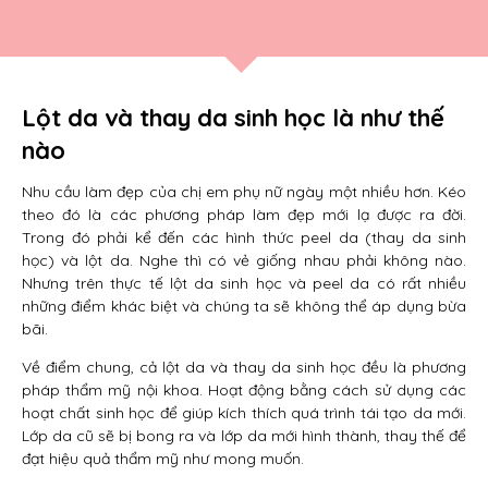
Lột da và thay da sinh học là như thế
nào
Nhu cầu làm đẹp của chị em phụ nữ ngày một nhiều hơn. Kéo
theo đó là các phương pháp làm đẹp mới lạ được ra đời.
Trong đó phải kể đến các hình thức peel da (thay da sinh
học) và lột da. Nghe thì có vẻ giống nhau phải không nào.
Nhưng trên thực tế lột da sinh học và peel da có rất nhiều
những điểm khác biệt và chúng ta sẽ không thể áp dụng bừa
bãi.
Về điểm chung, cả lột da và thay da sinh học đều là phương
pháp thẩm mỹ nội khoa. Hoạt động bằng cách sử dụng các
hoạt chất sinh học để giúp kích thích quá trình tái tạo da mới.
Lớp da cũ sẽ bị bong ra và lớp da mới hình thành, thay thế để
đạt hiệu quả thẩm mỹ như mong muốn.