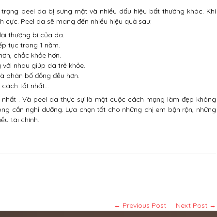
 trạng peel da bị sưng mặt và nhiều dấu hiệu bất thường khác. Khi
ch cực. Peel da sẽ mang đến nhiều hiệu quả sau:
lại thượng bì của da.
ếp tục trong 1 năm.
hơn, chắc khỏe hơn.
 với nhau giúp da trẻ khỏe.
và phân bố đồng đều hơn.
 cách tốt nhất…
ên nhất . Và peel da thực sự là một cuộc cách mạng làm đẹp không
ông cần nghỉ dưỡng. Lựa chọn tốt cho những chị em bận rộn, những
u tài chính.
← Previous Post
Next Post →