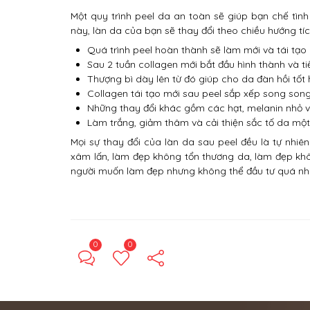
Một quy trình peel da an toàn sẽ giúp bạn chế tình
này, làn da của bạn sẽ thay đổi theo chiều hướng tí
Quá trình peel hoàn thành sẽ làm mới và tái tạo 
Sau 2 tuần collagen mới bắt đầu hình thành và ti
Thượng bì dày lên từ đó giúp cho da đàn hồi tốt 
Collagen tái tạo mới sau peel sắp xếp song song
Những thay đổi khác gồm các hạt, melanin nhỏ 
Làm trắng, giảm thâm và cải thiện sắc tố da một
Mọi sự thay đổi của làn da sau peel đều là tự nhi
xâm lấn, làm đẹp không tổn thương da, làm đẹp kh
người muốn làm đẹp nhưng không thể đầu tư quá nhiề
0
0