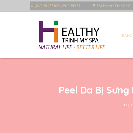
(028) 39.257.886 - 0918.599.611
564 Nguyễn Đình Chiểu,
TRANG
Peel Da Bị Sưng
By
T