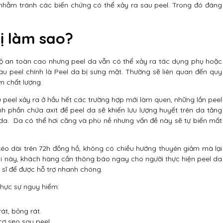
nhằm tránh các biến chứng có thể xảy ra sau peel. Trong đó đáng
bị làm sao?
an toàn cao nhưng peel da vẫn có thể xảy ra tác dụng phụ hoặc
u peel chính là Peel da bị sưng mặt. Thường sẽ liên quan đến quy
m chất lượng.
au peel xảy ra ở hầu hết các trường hợp mới làm quen, những lần peel
nh phần chứa axit để peel da sẽ khiến lưu lượng huyết trên da tăng
l da. Da có thể hơi căng và phù nề nhưng vấn đề này sẽ tự biến mất
kéo dài trên 72h đồng hồ, không có chiều hướng thuyên giảm mà lại
Khi này, khách hàng cần thông báo ngay cho người thực hiện peel da
 sĩ để được hỗ trợ nhanh chóng.
thực sự nguy hiểm:
át, bỏng rát.
cơ sẹo sau peel.