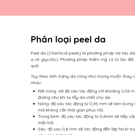
Phân loại peel da
Peel da (Chemical peels) là phương pháp tái tạo da dư
a xít glycolic). Phương pháp thẩm mỹ có từ lâu đời
quả.
Tùy theo tình trạng da cũng như mong muốn thay đ
nhau:
Rất nông: với độ sâu tác động chỉ khoảng 0,06 m
đương như khi ta tẩy da chết cho da.
Nông: độ sâu tác động từ 0,45 mm sẽ làm bong lớp
mà không cần thời gian phục hồi.
Trung bình: độ sâu tác động từ 0,6mm sẽ tiếp cận
mặt trời.
Sâu: độ sau 0,8 mm sẽ tác động đến lớp hạ bì tru