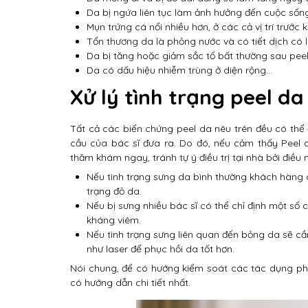
Da bị ngứa liên tục làm ảnh hưởng đến cuộc sống
Mụn trứng cá nổi nhiều hơn, ở các cả vị trí trước
Tổn thương da là phỏng nước và có tiết dịch có
Da bị tăng hoặc giảm sắc tố bất thường sau peel
Da có dấu hiệu nhiễm trùng ở diện rộng…
Xử lý tình trạng peel da
Tất cả các biến chứng peel da nêu trên đều có th
cầu của bác sĩ đưa ra. Do đó, nếu cảm thấy Peel 
thăm khám ngay, tránh tự ý điều trị tại nhà bởi điều
Nếu tình trạng sưng da bình thường khách hàng c
trạng đỏ da.
Nếu bị sưng nhiều bác sĩ có thể chỉ định một số 
kháng viêm.
Nếu tình trạng sưng liên quan đến bỏng da sẽ cầ
như laser để phục hồi da tốt hơn.
Nói chung, để có hướng kiểm soát các tác dụng ph
có hướng dẫn chi tiết nhất.