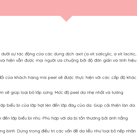
ới sự tác động của các dung dịch axit (a xít salicylic, a xít lacitic,
 và hiện vẫn được mọi người ưa chuộng bởi độ đơn giản và tính hiệu
ổi của khách hàng mà peel sẽ được thực hiện với các cấp độ khác
m sẽ giúp loại bỏ lớp sừng. Mức độ peel da nhẹ nhất và tương
 biểu bì của lớp hạt lên đến lớp đáy của da. Giúp cải thiện làn da
 đến lớp biểu bì nhú. Phù hợp với da bị tổn thương bởi ánh nắng
ng bình. Dùng trong điều trị các vấn đề da liễu như loại bỏ nếp nhăn