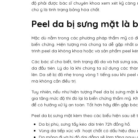
độ phải được bác sĩ chuyên khoa xem xét kỹ càng 
chú ý là tình trạng bỏng hóa chất.
Peel da bị sưng mặt là 
Mặc dù nằm trong các phương pháp thẩm mỹ có độ 
biến chứng. Hiện tượng mà chúng ta dễ gặp nhất sa
trình peel da không khoa hoặc và sản phẩm peel ké
Các bác sĩ cho biết, tình trạng đỏ da và hơi sưng s
da đầu tiên. Lý do là khi chúng ta sử dụng các thà
lên. Da sẽ bị đỏ nhẹ trong vòng 1 tiếng sau khi pee
mà không cần điều trị.
Tuy nhiên, nếu như hiện tượng Peel da bị sưng mặt 
gia tăng mức độ thì đó lại là biến chứng thẩm mỹ. 
để có hướng xử lý an toàn. Tốt hơn hãy đến gặp bác
Peel da bị sưng mặt kèm theo các biểu hiện sau sẽ 
Da bị phù, sưng tấy kéo dài trên 72h đồng hồ.
Vùng da tiếp xúc với hoạt chất có dấu hiệu đau r
Da mỏng đi và bị đỏ dai dẳng sẽ làm tăng nguy 