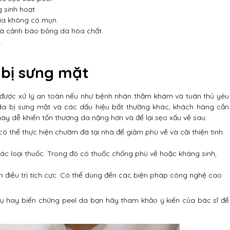
 sinh hoạt.
 kia không có mụn.
 là cảnh báo bỏng da hóa chất.
.
 bị sưng mặt
ể được xử lý an toàn nếu như bệnh nhân thăm khám và tuân thủ yêu
da bị sưng mặt và các dấu hiệu bất thường khác, khách hàng cần
 này dễ khiến tổn thương da nặng hơn và để lại sẹo xấu về sau.
ó thể thực hiện chườm đá tại nhà để giảm phù về và cải thiện tình
các loại thuốc. Trong đó có thuốc chống phù về hoặc kháng sinh,
n điều trị tích cực. Có thể dùng đến các biện pháp công nghệ cao
ụ hay biến chứng peel da bạn hãy tham khảo ý kiến của bác sĩ để