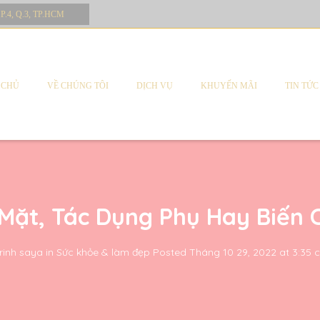
 P.4, Q.3, TP.HCM
 CHỦ
VỀ CHÚNG TÔI
DỊCH VỤ
KHUYẾN MÃI
TIN TỨC
 Mặt, Tác Dụng Phụ Hay Biế
rinh saya
in
Sức khỏe & làm đẹp
Posted
Tháng 10 29, 2022 at 3:35 c