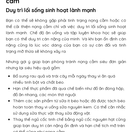
cằm
Duy trì lối sống sinh hoạt lành mạnh
Bạn có thể sẽ không gặp phải tình trạng nọng cằm hoặc có
thể cải thiện nọng cằm chỉ với việc duy trì lối sống sinh hoạt
lành mạnh. Chế độ ăn uống và tập luyện khoa học sẽ giúp
bạn có thể duy trì cân nặng của mình. Và khi bạn ổn định cân
nặng cũng là lúc vóc dáng của bạn có sự cân đối và tình
trạng mỡ thừa sẽ không xảy ra.
Nhưng gợi ý giúp bạn phòng tránh nọng cằm siêu đơn giản
nhưng lại siêu hiệu quả gồm:
Bổ sung rau quả và trái cây mỗi ngày thay vì ăn quá
nhiều tinh bột và chất béo.
Hạn chế thực phẩm đã qua chế biến như đồ ăn đóng hộp,
đồ ăn nhang, các món thịt nguội.
Thêm các sản phẩm từ sữa ít béo hoặc đã được tách béo
hoàn toàn thay vì uống sữa nguyên kem. Có thể căn nhắc
sử dụng sữa thực vật thay sữa động vật.
Thay thế ngũ cốc tinh chế bằng ngũ cốc nguyên hạt cũng
giúp bạn duy trì cân nặng ổn định và hạn chế tích mỡ trên
cơ thể cũng như nọng cằm.