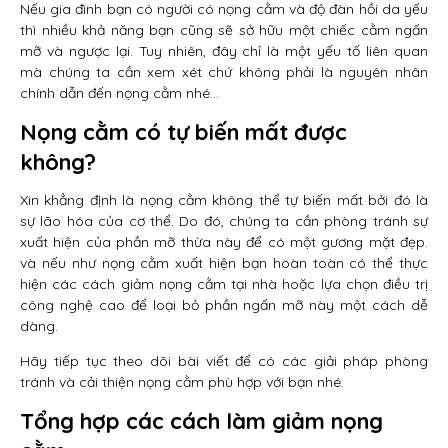
Nếu gia đình bạn có người có nọng cằm và độ đàn hồi da yếu
thì nhiều khả năng bạn cũng sẽ sở hữu một chiếc cằm ngấn
mỡ và ngược lại. Tuy nhiên, đây chỉ là một yếu tố liên quan
mà chúng ta cần xem xét chứ không phải là nguyên nhân
chính dẫn đến nọng cằm nhé…
Nọng cằm có tự biến mất được
không?
Xin khẳng định là nọng cằm không thể tự biến mất bởi đó là
sự lão hóa của cơ thể. Do đó, chúng ta cần phòng tránh sự
xuất hiện của phần mỡ thừa này để có một gương mặt đẹp.
và nếu như nọng cằm xuất hiện bạn hoàn toàn có thể thực
hiện các cách giảm nọng cằm tại nhà hoặc lựa chọn điều trị
công nghệ cao để loại bỏ phần ngấn mỡ này một cách dễ
dàng.
Hãy tiếp tục theo dõi bài viết để có các giải pháp phòng
tránh và cải thiện nọng cằm phù hợp với bạn nhé.
Tổng hợp các cách làm giảm nọng