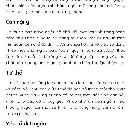
nhân khiến cằm bạn hình thành ngấn mỡ cũng như mỡ tích tụ
ở các vùng cơ thể khác như bụng, mông…
Cân nặng
Người có cân nặng nhiều sẽ phải đối mặt với tình trạng nọng
cằm nhiều hơn là người có dáng mi nhon. Vấn đề này thường
liên quan đến chế độ dinh dưỡng chưa hợp lý với việc sử dụng
nhiều thực phẩm giàu calo (bánh quy, mì tôm, trà sữa…), thức
ăn chế biến sẵn (thịt xông khói, đồ đóng hộp…) hay các loại
chất béo không lành mạnh (khoai tây chiên, bơ đậu phộng…)
Tư thế
Tư thế của bạn cũng là nguyên nhân làm suy yếu các cơ ở cổ
và cằm. Nếu như bạn giữ tư thế đè nén cổ trong một thời gian
dài thì vùng da xung quanh cổ có thể mất dần tính đàn hồi,
khiến cho các cơ bị suy yếu. Ví dụ như khi bạn ngồi nhiều,
thường xuyên cúi mặt sẽ khiến cho vùng nọng cằm bị ảnh
hưởng nhiều hơn.
Yếu tố di truyền