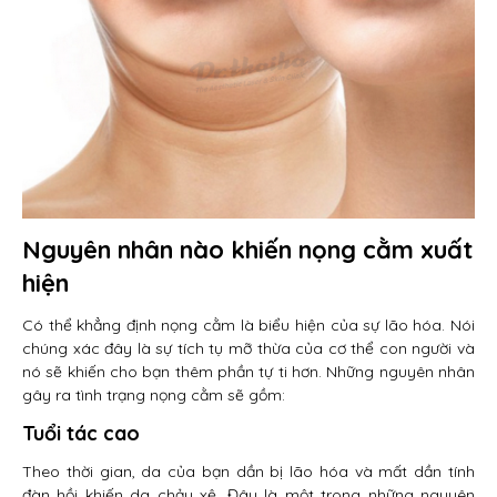
Nguyên nhân nào khiến nọng cằm xuất
hiện
Có thể khẳng định nọng cằm là biểu hiện của sự lão hóa. Nói
chúng xác đây là sự tích tụ mỡ thừa của cơ thể con người và
nó sẽ khiến cho bạn thêm phần tự ti hơn. Những nguyên nhân
gây ra tình trạng nọng cằm sẽ gồm:
Tuổi tác cao
Theo thời gian, da của bạn dần bị lão hóa và mất dần tính
đàn hồi khiến da chảy xệ. Đây là một trong những nguyên