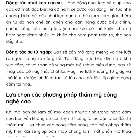
Động tác nhai kẹo cao su:
Hành động nhai keo sẽ giúp cho
các cơ mặt, đặc biệt là cơ hàm sẽ được vận động liên tục nhẹ
nhàng. Hơn thế, nếu nhai kẹo bạn có thể giảm cảm giác thèm
ăn từ đó hạn chế ăn khiến cho cân nặng được điều chỉnh,
nhưng cũng cần lưu ý là việc nhai keo có thể khiến cho cơ
hàm hoạt động nhiều và khiến cho hàm phát triển to, thô hơn
đấy nhé.
Động tác sư tử ngáp:
Bạn sẽ cần mở rộng miệng và thè lưỡi
ra ngoài càng xa càng tốt. Tác động trực tiếp đến cơ ở khu
vực cằm, cổ và toàn bộ vùng mặt. Nếu thực hiện đúng, bạn sẽ
thấy các cơ này thắt chặt lại. Hãy thè lưỡi khoảng 10 giây và
thả lỏng rồi lặp lại động tác 10 lần cho mỗi lần tập giảm nọng
cằm tại nhà…
Lựa chọn các phương pháp thẩm mỹ công
nghệ cao
Khi mà bạn đã làm đủ mọi cách nhưng tình trạng nọng cằm
của bạn vẫn không có cải thiện thì cũng là lúc bạn phải đầu tư
thẩm mỹ. Lựa chọn xóa nọng cằm bằng các biện pháp thẩm
mỹ hiện đại sẽ giúp bạn mau chóng làm mất phần mỡ thừa