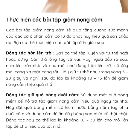
Thực hiện các bài tập giảm nọng cằm
Các bài tập giảm nọng cằm sẽ giúp tăng cường sức mạnh
của các cơ ở phần cằm cổ từ đó phát huy hiệu quả săn chắc
da. Bạn có thể thực hiện các bài tập đơn giản sau:
Động tác hôn lên trời:
Bạn có thể tập luyện với tư thế ngồi
hoặc đứng. Cần thả lỏng tay và vai. Hãy ngửa đầu ra sau,
nhìn lên trần nhà và chu môi như đang hôn lên trời, cố đẩy
môi càng xa mặt càng tốt. Hãy giữ tư thế này trong vòng 5 –
20 giây và nghỉ, sau đó lặp lại khoảng 10 – 15 lần để giảm
nọng cằm hiệu quả nhất.
Động tác giữ quả bóng dưới cằm:
Sử dụng một quả bóng
mềm để hỗ trợ tập giảm nọng cằm hiệu quả ngay tại nhà.
Hãy đặt quả bóng mềm có kích thước bằng nắm tay phía
dưới cằm và dùng cằm để ấn đẩy bóng vào phía cổ thật chặt.
Động tác này có thể lặp lại khoảng 10 – 30 lần cho mỗi lần
tập để cho hiệu quả tốt nhất.