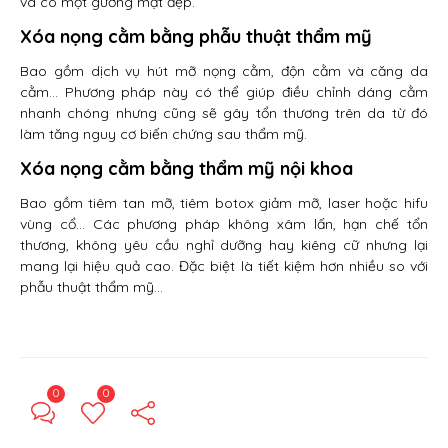
và có một gương mặt đẹp.
Xóa nọng cằm bằng phẫu thuật thẩm mỹ
Bao gồm dịch vụ hút mỡ nọng cằm, độn cằm và căng da
cằm… Phương pháp này có thể giúp điều chỉnh dáng cằm
nhanh chóng nhưng cũng sẽ gây tổn thương trên da từ đó
làm tăng nguy cơ biến chứng sau thẩm mỹ.
Xóa nọng cằm bằng thẩm mỹ nội khoa
Bao gồm tiêm tan mỡ, tiêm botox giảm mỡ, laser hoặc hifu
vùng cổ… Các phương pháp không xâm lấn, hạn chế tổn
thương, không yêu cầu nghỉ dưỡng hay kiêng cữ nhưng lại
mang lại hiệu quả cao. Đặc biệt là tiết kiệm hơn nhiều so với
phẫu thuật thẩm mỹ…
0
0