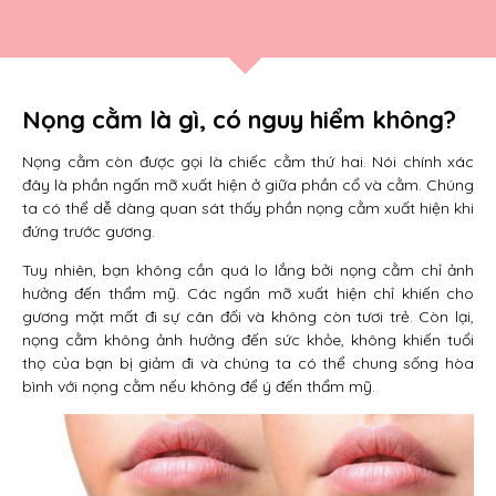
Nọng cằm là gì, có nguy hiểm không?
Nọng cằm còn được gọi là chiếc cằm thứ hai. Nói chính xác
đây là phần ngấn mỡ xuất hiện ở giữa phần cổ và cằm. Chúng
ta có thể dễ dàng quan sát thấy phần nọng cằm xuất hiện khi
đứng trước gương.
Tuy nhiên, bạn không cần quá lo lắng bởi nọng cằm chỉ ảnh
hưởng đến thẩm mỹ. Các ngấn mỡ xuất hiện chỉ khiến cho
gương mặt mất đi sự cân đối và không còn tươi trẻ. Còn lại,
nọng cằm không ảnh hưởng đến sức khỏe, không khiến tuổi
thọ của bạn bị giảm đi và chúng ta có thể chung sống hòa
bình với nọng cằm nếu không để ý đến thẩm mỹ.