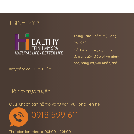
← Previous Post
Next Post →
TRINH MỸ ®
Trung Tâm Thẩm Mỹ Công
Nghệ Cao
Nổi tiếng trong ngành làm
đẹp chuyên điều trị về giảm
béo, nâng cơ, xóa nhăn, thải
độc, trắng da …
XEM THÊM
Hỗ trợ trực tuyến
Quý Khách cần hỗ trợ và tư vấn, vui lòng liên hệ:
0918 599 611
Thời gian làm việc từ: 08h00 – 20h00