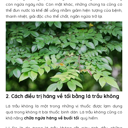
còn ngứa ngáy nữa. Còn mặt khác, những chúng ta cũng có
thể đun nước lá khế để uống nhằm giảm hiện tượng của bệnh,
thanh nhiệt, giải độc cho thể chất, ngăn ngừa trở lại.
2. Cách điều trị háng về tối bằng lá trầu không
Lá trầu không là một trong những vị thuốc được lạm dụng
quá trong không ít bài thuốc bình dân. Lá trầu không cũng có
khả năng
chữa ngứa háng về buổi tối
quý hiếm.
Lý Do là do trong lá trầu không rất giàu tinh dầu, những