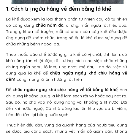
1. Cách trị ngứa háng về đêm bằng lá khế
Lá khế được xem là loại thành phần tự nhiên cây cỏ tự nhiên
có công dụng
chữa nấm da
, dị ứng, mẩn ngứa rất hiệu quả.
Trong y khoa cổ truyền, mỗi cơ quan của cây khế đều được
ứng dụng để khám chữa, trong số ấy lá khế được sự dụng để
chữa những bệnh ngoài da.
Theo thuốc bào chế từ đông y, lá khế có vị chát, tính lạnh, có
khả năng tán nhiệt độc, rất tương thích cho việc chữa những
chứng ngứa ngáy, lở loét, ung nhọt, mề đay… do đó, việc sử
dụng quá lá khế để
chữa ngứa ngáy khó chịu háng về
đêm
cũng mang lại ảnh hưởng rất hiếm.
Để
chữa ngứa ngáy khó chịu háng về tối bằng lá khế
, Anh
chị dùng khoảng 200g lá khế làm sạch rồi vò hoặc xay nát ra.
Sau đó, họ cho vào nồi đung nóng với khoảng 2 lít nước. Đợi
đến khi nước nguội, Cả nhà dùng lau lên khu vực da bị viêm,
tiếp đến tắm lại bằng nước sạch.
Thực hiện đều đặn, vùng da quanh háng của người tiêu dùng
sẽ được gia công sạch, những vết mẩn đỏ giảm dần, không