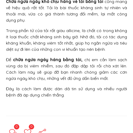
Chữa ngứa ngáy khó chịu háng về tối bằng tỏi
cũng mang
về hiệu quả rất tốt. Tỏi là bài thuốc kháng sinh tự nhiên và
thoải mái, vừa có giá thành tương đối mềm, lại mất công
dụng phụ.
Trong phần tử của tỏi rất giàu allicine, là chất có trong không
ít loại thuốc chất kháng sinh bây giờ. Nhờ đó, tỏi có tác dụng
kháng khuẩn, kháng viêm tốt nhất, giúp họ ngăn ngừa và tiêu
diệt sự đi lên của những con vi khuẩn tạo nên bệnh.
Để
chữa ngứa ngáy háng bằng tỏi,
chị em cần làm sạch
vùng da bị viêm nhiễm, sau đó đập dập tỏi rồi chà xát lên.
Cách làm này sẽ giúp đỡ bạn nhanh chóng giảm các cơn
ngứa ngáy khó chịu, những vết đỏ ửng dần biến mất.
Đây là cách làm được dân dã tin sử dụng và nhiều người
bệnh đã áp dụng chiến thắng.
0
0