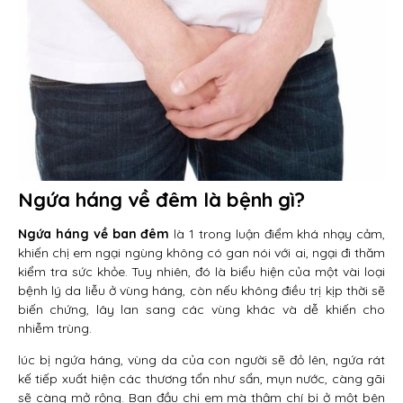
Ngứa háng về đêm là bệnh gì?
Ngứa háng về ban đêm
là 1 trong luận điểm khá nhạy cảm,
khiến chị em ngại ngùng không có gan nói với ai, ngại đi thăm
kiểm tra sức khỏe. Tuy nhiên, đó là biểu hiện của một vài loại
bệnh lý da liễu ở vùng háng, còn nếu không điều trị kịp thời sẽ
biến chứng, lây lan sang các vùng khác và dễ khiến cho
nhiễm trùng.
lúc bị ngứa háng, vùng da của con người sẽ đỏ lên, ngứa rát
kế tiếp xuất hiện các thương tổn như sẩn, mụn nước, càng gãi
sẽ càng mở rộng. Ban đầu chị em mà thậm chí bị ở một bên