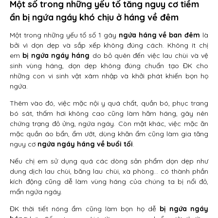
Một số trong những yếu tố tăng nguy cơ tiềm
ẩn bị ngứa ngáy khó chịu ở háng về đêm
Một trong những yếu tố số 1 gây
ngứa háng về ban đêm
là
bởi vì dọn dẹp và sắp xếp không đúng cách. Không ít chị
em
bị ngứa ngáy háng
do bỏ quên đến việc lau chùi và vệ
sinh vùng háng, dọn dẹp không đúng chuẩn tạo ĐK cho
những con vi sinh vật xâm nhập và khởi phát khiến bọn họ
ngứa.
Thêm vào đó, việc mặc nội y quá chất, quần bó, phục trang
bó sát, thấm hơi không cao cũng làm hăm háng, gây nên
chứng trạng đỏ ửng, ngứa ngáy. Còn mặt khác, việc mặc ăn
mặc quần áo bẩn, ẩm ướt, dùng khăn ẩm cũng làm gia tăng
nguy cơ
ngứa ngáy háng về buổi tối
.
Nếu chị em sử dụng quá các dòng sản phẩm dọn dẹp như
dung dịch lau chùi, băng lau chùi, xà phòng… có thành phần
kích động cũng dễ làm vùng háng của chúng ta bị nổi đỏ,
mẩn ngứa ngáy.
ĐK thời tiết nóng ẩm cũng làm bọn họ dễ
bị ngứa ngáy