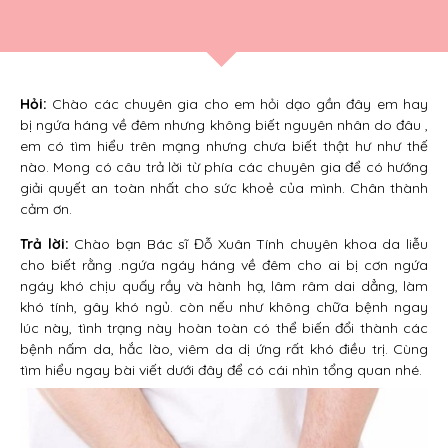
Hỏi:
Chào các chuyên gia cho em hỏi dạo gần đây em hay
bị ngứa háng về đêm nhưng không biết nguyên nhân do đâu ,
em có tìm hiểu trên mạng nhưng chưa biết thật hư như thế
nào. Mong có câu trả lời từ phía các chuyên gia để có hướng
giải quyết an toàn nhất cho sức khoẻ của mình. Chân thành
cảm ơn.
Trả lời:
Chào bạn Bác sĩ Đỗ Xuân Tính chuyên khoa da liễu
cho biết rằng .ngứa ngáy háng về đêm cho ai bị cơn ngứa
ngáy khó chịu quấy rầy và hành hạ, lâm râm dai dẳng, làm
khó tính, gây khó ngủ. còn nếu như không chữa bệnh ngay
lúc này, tình trạng này hoàn toàn có thể biến đổi thành các
bệnh nấm da, hắc lào, viêm da dị ứng rất khó điều trị. Cùng
tìm hiểu ngay bài viết dưới đây để có cái nhìn tổng quan nhé.