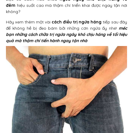
đêm
hiệu suất cao mà thậm chí triển khai được ngay tận nơi
không?
Hãy xem thêm một vài
cách điều trị ngứa háng
tiếp sau đây
để không hề bị đeo bám bởi những cơn ngứa ấy nhé!
méc
bạn những cách chữa trị ngứa ngáy khó chịu háng về tối hiệu
quả mà thậm chí tiến hành ngay tận nhà