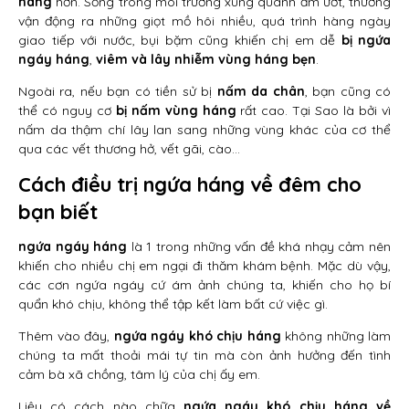
háng
hơn. Sống trong môi trường xung quanh ẩm ướt, thường
vận động ra những giọt mồ hôi nhiều, quá trình hàng ngày
giao tiếp với nước, bụi bặm cũng khiến chị em dễ
bị ngứa
ngáy háng
,
viêm và lây nhiễm vùng háng bẹn
.
Ngoài ra, nếu bạn có tiền sử bị
nấm da chân
, bạn cũng có
thể có nguy cơ
bị nấm vùng háng
rất cao. Tại Sao là bởi vì
nấm da thậm chí lây lan sang những vùng khác của cơ thể
qua các vết thương hở, vết gãi, cào…
Cách điều trị ngứa háng về đêm cho
bạn biết
ngứa ngáy háng
là 1 trong những vấn đề khá nhạy cảm nên
khiến cho nhiều chị em ngại đi thăm khám bệnh. Mặc dù vậy,
các cơn ngứa ngáy cứ ám ảnh chúng ta, khiến cho họ bí
quẩn khó chịu, không thể tập kết làm bất cứ việc gì.
Thêm vào đây,
ngứa ngáy khó chịu háng
không những làm
chúng ta mất thoải mái tự tin mà còn ảnh hưởng đến tình
cảm bà xã chồng, tâm lý của chị ấy em.
Liệu có cách nào chữa
ngứa ngáy khó chịu háng về