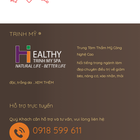
← Previous Post
Next Post →
TRINH MỸ ®
Trung Tâm Thẩm Mỹ Công
Nghệ Cao
Nổi tiếng trong ngành làm
đẹp chuyên điều trị về giảm
béo, nâng cơ, xóa nhăn, thải
độc, trắng da …
XEM THÊM
Hỗ trợ trực tuyến
Quý Khách cần hỗ trợ và tư vấn, vui lòng liên hệ:
0918 599 611