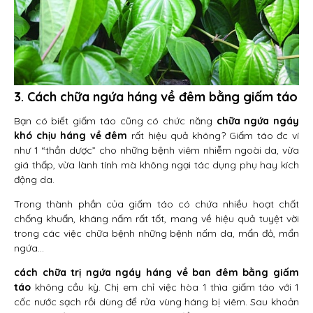
3. Cách chữa ngứa háng về đêm bằng giấm táo
Bạn có biết giấm táo cũng có chức năng
chữa ngứa ngáy
khó chịu háng về đêm
rất hiệu quả không? Giấm táo đc ví
như 1 “thần dược” cho những bệnh viêm nhiễm ngoài da, vừa
giá thấp, vừa lành tính mà không ngại tác dụng phụ hay kích
động da.
Trong thành phần của giấm táo có chứa nhiều hoạt chất
chống khuẩn, kháng nấm rất tốt, mang về hiệu quả tuyệt vời
trong các việc chữa bệnh những bệnh nấm da, mẩn đỏ, mẩn
ngứa…
cách chữa trị ngứa ngáy háng về ban đêm bằng giấm
táo
không cầu kỳ. Chị em chỉ việc hòa 1 thìa giấm táo với 1
cốc nước sạch rồi dùng để rửa vùng háng bị viêm. Sau khoản