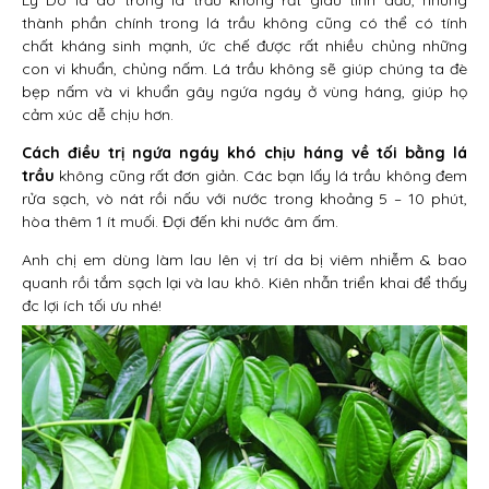
thành phần chính trong lá trầu không cũng có thể có tính
chất kháng sinh mạnh, ức chế được rất nhiều chủng những
con vi khuẩn, chủng nấm. Lá trầu không sẽ giúp chúng ta đè
bẹp nấm và vi khuẩn gây ngứa ngáy ở vùng háng, giúp họ
cảm xúc dễ chịu hơn.
Cách điều trị ngứa ngáy khó chịu háng về tối bằng lá
trầu
không cũng rất đơn giản. Các bạn lấy lá trầu không đem
rửa sạch, vò nát rồi nấu với nước trong khoảng 5 – 10 phút,
hòa thêm 1 ít muối. Đợi đến khi nước âm ấm.
Anh chị em dùng làm lau lên vị trí da bị viêm nhiễm & bao
quanh rồi tắm sạch lại và lau khô. Kiên nhẫn triển khai để thấy
đc lợi ích tối ưu nhé!