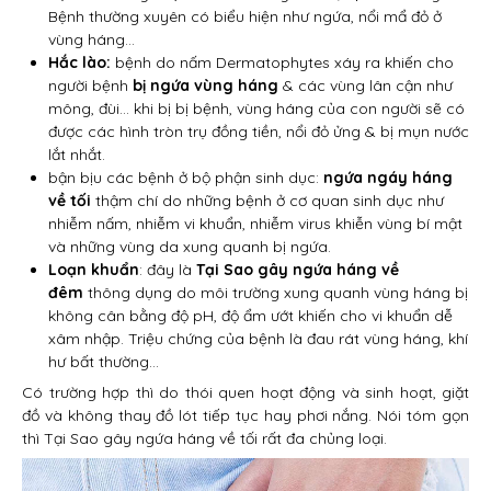
Bệnh thường xuyên có biểu hiện như ngứa, nổi mẩ đỏ ở
vùng háng…
Hắc lào:
bệnh do nấm Dermatophytes xáy ra khiến cho
người bệnh
bị ngứa vùng háng
& các vùng lân cận như
mông, đùi… khi bị bị bệnh, vùng háng của con người sẽ có
được các hình tròn trụ đồng tiền, nổi đỏ ửng & bị mụn nước
lắt nhắt.
bận bịu các bệnh ở bộ phận sinh dục:
ngứa ngáy háng
về tối
thậm chí do những bệnh ở cơ quan sinh dục như
nhiễm nấm, nhiễm vi khuẩn, nhiễm virus khiễn vùng bí mật
và những vùng da xung quanh bị ngứa.
Loạn khuẩn
: đây là
Tại Sao gây ngứa háng về
đêm
thông dụng do môi trường xung quanh vùng háng bị
không cân bằng độ pH, độ ẩm ướt khiến cho vi khuẩn dễ
xâm nhập. Triệu chứng của bệnh là đau rát vùng háng, khí
hư bất thường…
Có trường hợp thì do thói quen hoạt động và sinh hoạt, giặt
đồ và không thay đồ lót tiếp tục hay phơi nắng. Nói tóm gọn
thì Tại Sao gây ngứa háng về tối rất đa chủng loại.