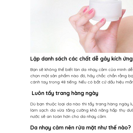
Lập danh sách các chất dễ gây kích ứng
Bạn sẽ không thể biết làn da nhạy cảm của mình dễ 
chọn một sản phẩm nào đó, hãy chắc chắn rằng bạ
cánh tay trong 48 tiếng. Nếu có bất cứ dấu hiệu mẩ
Luôn tẩy trang hàng ngày
Dù bạn thuộc loại da nào thì tẩy trang hàng ngày lu
làm sạch da vừa tăng cường khả năng hấp thụ dưỡ
nước sẽ an toàn hơn cho da nhạy cảm.
Da nhạy cảm nên rửa mặt như thế nào?