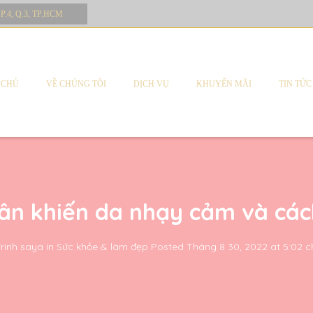
 P.4, Q.3, TP.HCM
 CHỦ
VỀ CHÚNG TÔI
DỊCH VỤ
KHUYẾN MÃI
TIN TỨC
ân khiến da nhạy cảm và các
rinh saya
in
Sức khỏe & làm đẹp
Posted
Tháng 8 30, 2022 at 5:02 c