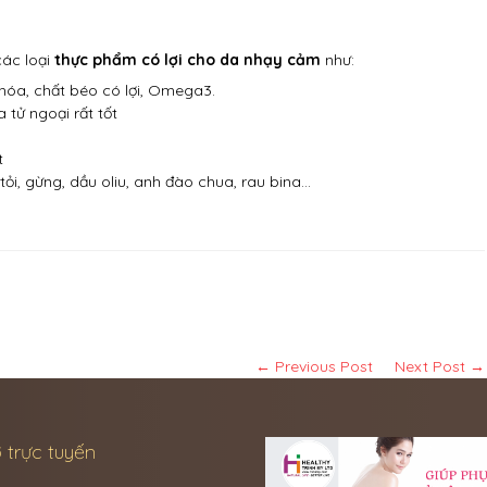
các loại
thực phẩm có lợi cho da nhạy cảm
như:
hóa, chất béo có lợi, Omega3.
 tử ngoại rất tốt
t
i, gừng, dầu oliu, anh đào chua, rau bina…
← Previous Post
Next Post →
 trực tuyến