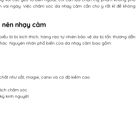
đến vài ngày. Việc chăm sóc da nhạy cảm cần chú ý rất kĩ để không
ở nên nhạy cảm
iểu bì bị kích thích, hàng rào tự nhiên bảo vệ da bị tổn thương dẫn
a khác. Nguyên nhân phổ biến của da nhạy cảm bao gồm:
ất như sắt, magie, canxi và có độ kiềm cao
cách chăm sóc
 kỳ kinh nguyệt