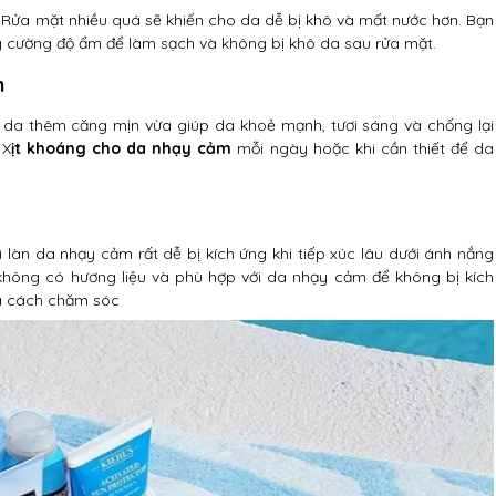
. Rửa mặt nhiều quá sẽ khiến cho da dễ bị khô và mất nước hơn. Bạn
 cường độ ẩm để làm sạch và không bị khô da sau rửa mặt.
m
a thêm căng mịn vừa giúp da khoẻ mạnh, tươi sáng và chống lại
 X
ịt khoáng cho da nhạy cảm
mỗi ngày hoặc khi cần thiết để da
 làn da nhạy cảm rất dễ bị kích ứng khi tiếp xúc lâu dưới ánh nắng
không có hương liệu và phù hợp với da nhạy cảm để không bị kích
à cách chăm sóc