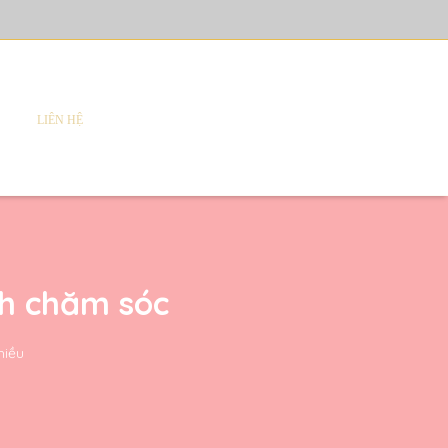
LIÊN HỆ
h chăm sóc
hiều