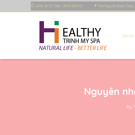
(028) 39.257.886 - 0918.599.611
564 Nguyễn Đình Chiểu,
TRANG
Nguyên nh
By
T