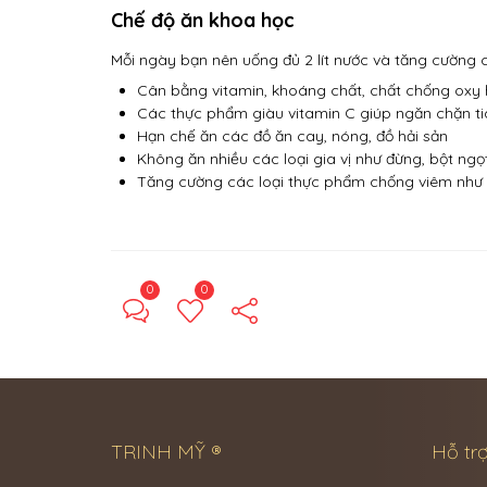
Chế độ ăn khoa học
Mỗi ngày bạn nên uống đủ 2 lít nước và tăng cường 
Cân bằng vitamin, khoáng chất, chất chống oxy 
Các thực phẩm giàu vitamin C giúp ngăn chặn tia
Hạn chế ăn các đồ ăn cay, nóng, đồ hải sản
Không ăn nhiều các loại gia vị như đừng, bột ngọ
Tăng cường các loại thực phẩm chống viêm như tỏ
0
0
TRINH MỸ ®
Hỗ trợ