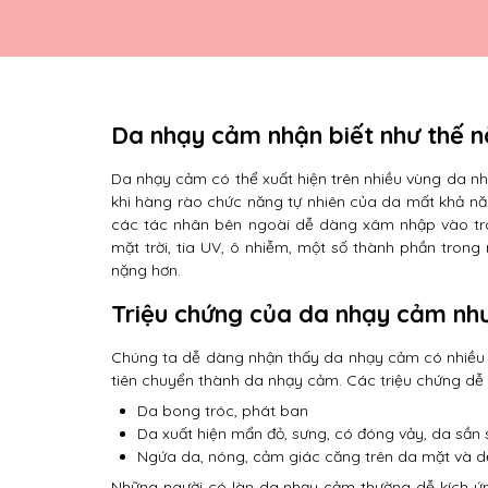
Da nhạy cảm nhận biết như thế 
Da nhạy cảm có thể xuất hiện trên nhiều vùng da nh
khi hàng rào chức năng tự nhiên của da mất khả nă
các tác nhân bên ngoài dễ dàng xâm nhập vào tron
mặt trời, tia UV, ô nhiễm, một số thành phần tron
nặng hơn.
Triệu chứng của da nhạy cảm nh
Chúng ta dễ dàng nhận thấy da nhạy cảm có nhiều 
tiên chuyển thành da nhạy cảm. Các triệu chứng dễ
Da bong tróc, phát ban
Da xuất hiện mẩn đỏ, sưng, có đóng vảy, da sần
Ngứa da, nóng, cảm giác căng trên da mặt và dễ
Những người có làn da nhạy cảm thường dễ kích ứn