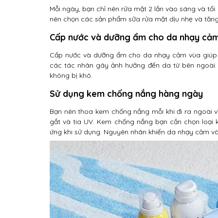
Mỗi ngày, bạn chỉ nên rửa mặt 2 lần vào sáng và tối
nên chọn các sản phẩm sữa rửa mặt dịu nhẹ và tăng
Cấp nước và dưỡng ẩm cho da nhạy cả
Cấp nước và dưỡng ẩm cho da nhạy cảm vùa giúp d
các tác nhân gây ảnh hưởng đến da từ bên ngoài.
không bị khô.
Sử dụng kem chống nắng hàng ngày
Bạn nên thoa kem chống nắng mỗi khi đi ra ngoài vì
gắt và tia UV. Kem chống nắng bạn cần chọn loại 
ứng khi sử dụng. Nguyên nhân khiến da nhạy cảm v