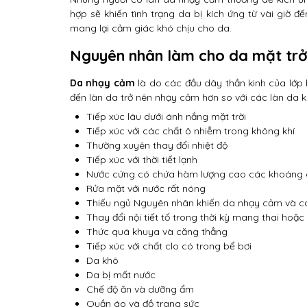
hợp sẽ khiến tình trạng da bị kích ứng từ vài giờ 
mang lại cảm giác khó chịu cho da.
Nguyên nhân làm cho da mặt tr
Da nhạy cảm
là do các đầu dây thần kinh của lớp b
đến làn da trở nên nhạy cảm hơn so với các làn d
Tiếp xúc lâu dưới ánh nắng mặt trời
Tiếp xúc với các chất ô nhiễm trong không khí
Thường xuyên thay đổi nhiệt độ
Tiếp xúc với thời tiết lạnh
Nước cứng có chứa hàm lượng cao các khoáng ch
Rửa mặt với nước rất nóng
Thiếu ngủ Nguyên nhân khiến da nhạy cảm và 
Thay đổi nội tiết tố trong thời kỳ mang thai hoặc
Thức quá khuya và căng thẳng
Tiếp xúc với chất clo có trong bể bơi
Da khô
Da bị mất nước
Chế độ ăn và dưỡng ẩm
Quần áo và đồ trang sức