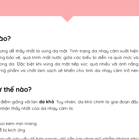
nào?
ưng dễ thấy nhất là vùng da mặt. Tình trạng da nhạy cảm xuất hiện
ng bảo vệ, quá trình mất nước giữa các biểu bì diễn ra quá mức và
g da. Đặc biệt khi vùng da mặt tiếp xúc quá nhiều với ánh nắng
g mỹ phẩm và chất làm sạch sẽ khiến cho tình da nhạy cảm trở nên
ư thế nào?
điểm giống với làn
da khô
. Tuy nhiên, da khô chính là giai đoạn đầu
 nhận thấy nhất của da nhạy cảm là:
 sùi kém mịn màng
 bị kích ứng
g với các yếu tố bên ngoài, chỉ cần lựa chọn mỹ phẩm không phù