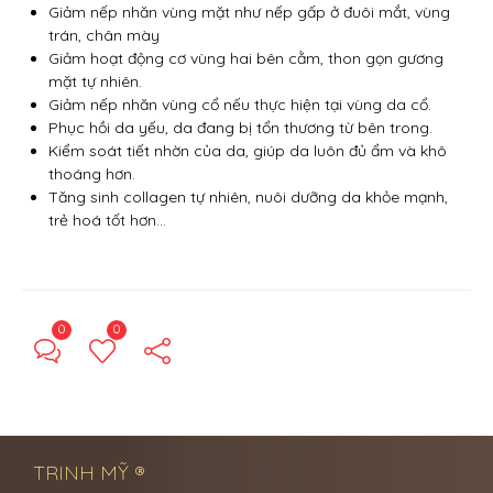
Giảm nếp nhăn vùng mặt như nếp gấp ở đuôi mắt, vùng
trán, chân mày
Giảm hoạt động cơ vùng hai bên cằm, thon gọn gương
mặt tự nhiên.
Giảm nếp nhăn vùng cổ nếu thực hiện tại vùng da cổ.
Phục hồi da yếu, da đang bị tổn thương từ bên trong.
Kiểm soát tiết nhờn của da, giúp da luôn đủ ẩm và khô
thoáng hơn.
Tăng sinh collagen tự nhiên, nuôi dưỡng da khỏe mạnh,
trẻ hoá tốt hơn…
0
0
← Previous Post
Next Post →
TRINH MỸ ®