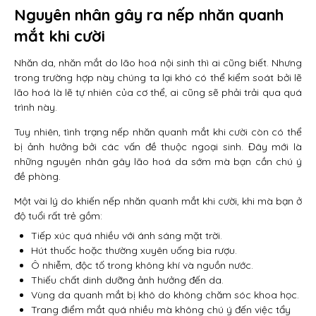
Nguyên nhân gây ra nếp nhăn quanh
mắt khi cười
Nhăn da, nhăn mắt do lão hoá nội sinh thì ai cũng biết. Nhưng
trong trường hợp này chúng ta lại khó có thể kiểm soát bởi lẽ
lão hoá là lẽ tự nhiên của cơ thể, ai cũng sẽ phải trải qua quá
trình này.
Tuy nhiên, tình trạng nếp nhăn quanh mắt khi cười còn có thể
bị ảnh hưởng bởi các vấn đề thuộc ngoại sinh. Đây mới là
những nguyên nhân gây lão hoá da sớm mà bạn cần chú ý
đề phòng.
Một vài lý do khiến nếp nhăn quanh mắt khi cười, khi mà bạn ở
độ tuổi rất trẻ gồm:
Tiếp xúc quá nhiều với ánh sáng mặt trời.
Hút thuốc hoặc thường xuyên uống bia rượu.
Ô nhiễm, độc tố trong không khí và nguồn nước.
Thiếu chất dinh dưỡng ảnh hưởng đến da.
Vùng da quanh mắt bị khô do không chăm sóc khoa học.
Trang điểm mắt quá nhiều mà không chú ý đến việc tẩy