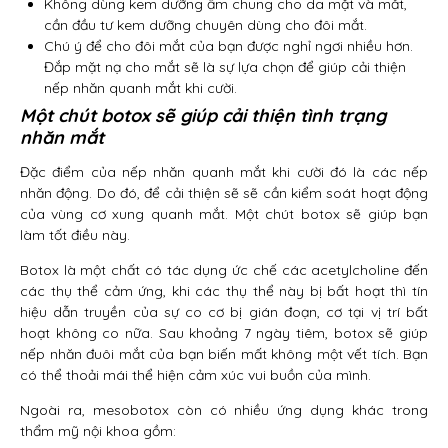
Không dùng kem dưỡng ẩm chung cho da mặt và mắt,
cần đầu tư kem dưỡng chuyên dùng cho đôi mắt.
Chú ý để cho đôi mắt của bạn được nghỉ ngơi nhiều hơn.
Đắp mặt nạ cho mắt sẽ là sự lựa chọn để giúp cải thiện
nếp nhăn quanh mắt khi cười.
Một chút botox sẽ giúp cải thiện tình trạng
nhăn mắt
Đặc điểm của nếp nhăn quanh mắt khi cười đó là các nếp
nhăn động. Do đó, để cải thiện sẽ sẽ cần kiểm soát hoạt động
của vùng cơ xung quanh mắt. Một chút botox sẽ giúp bạn
làm tốt điều này.
Botox là một chất có tác dụng ức chế các acetylcholine đến
các thụ thể cảm ứng, khi các thụ thể này bị bất hoạt thì tín
hiệu dẫn truyền của sự co cơ bị gián đoạn, cơ tại vị trí bất
hoạt không co nữa. Sau khoảng 7 ngày tiêm, botox sẽ giúp
nếp nhăn đuôi mắt của bạn biến mất không một vết tích. Bạn
có thể thoải mái thể hiện cảm xúc vui buồn của mình.
Ngoài ra, mesobotox còn có nhiều ứng dụng khác trong
thẩm mỹ nội khoa gồm: