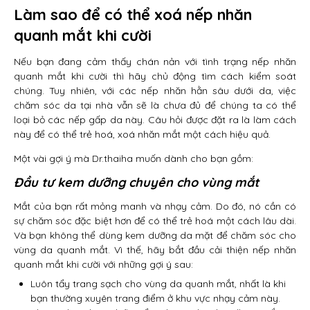
Làm sao để có thể xoá nếp nhăn
quanh mắt khi cười
Nếu bạn đang cảm thấy chán nản với tình trạng nếp nhăn
quanh mắt khi cười thì hãy chủ động tìm cách kiểm soát
chúng. Tuy nhiên, với các nếp nhăn hằn sâu dưới da, việc
chăm sóc da tại nhà vẫn sẽ là chưa đủ để chúng ta có thể
loại bỏ các nếp gấp da này. Câu hỏi được đặt ra là làm cách
này để có thể trẻ hoá, xoá nhăn mắt một cách hiệu quả.
Một vài gợi ý mà Dr.thaiha muốn dành cho bạn gồm:
Đầu tư kem dưỡng chuyên cho vùng mắt
Mắt của bạn rất mỏng manh và nhạy cảm. Do đó, nó cần có
sự chăm sóc đặc biệt hơn để có thể trẻ hoá một cách lâu dài.
Và bạn không thể dùng kem dưỡng da mặt để chăm sóc cho
vùng da quanh mắt. Vì thế, hãy bắt đầu cải thiện nếp nhăn
quanh mắt khi cười với những gợi ý sau:
Luôn tẩy trang sạch cho vùng da quanh mắt, nhất là khi
bạn thường xuyên trang điểm ở khu vực nhạy cảm này.