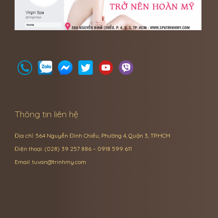
Thông tin liên hệ
Địa chỉ: 564 Nguyễn Đình Chiểu, Phường 4, Quận 3, TP.HCM
Điện thoại: (028) 39 257 886 – 0918 599 611
Email:
tuvan@trinhmy.com