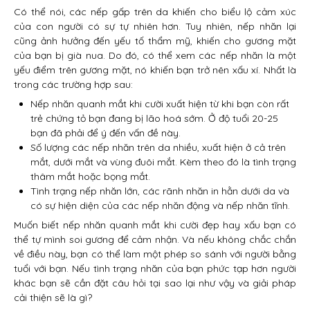
Có thể nói, các nếp gấp trên da khiến cho biểu lộ cảm xúc
của con người có sự tự nhiên hơn. Tuy nhiên, nếp nhăn lại
cũng ảnh hưởng đến yếu tố thẩm mỹ, khiến cho gương mặt
của bạn bị già nua. Do đó, có thể xem các nếp nhăn là một
yếu điểm trên gương mặt, nó khiến bạn trở nên xấu xí. Nhất là
trong các trường hợp sau:
Nếp nhăn quanh mắt khi cười xuất hiện từ khi bạn còn rất
trẻ chứng tỏ bạn đang bị lão hoá sớm. Ở độ tuổi 20-25
bạn đã phải để ý đến vấn đề này.
Số lượng các nếp nhăn trên da nhiều, xuất hiện ở cả trên
mắt, dưới mắt và vùng đuôi mắt. Kèm theo đó là tình trạng
thâm mắt hoặc bọng mắt.
Tình trạng nếp nhăn lớn, các rãnh nhăn in hằn dưới da và
có sự hiện diện của các nếp nhăn động và nếp nhăn tĩnh.
Muốn biết nếp nhăn quanh mắt khi cười đẹp hay xấu bạn có
thể tự mình soi gương để cảm nhận. Và nếu không chắc chắn
về điều này, bạn có thể làm một phép so sánh với người bằng
tuổi với bạn. Nếu tình trạng nhăn của bạn phức tạp hơn người
khác bạn sẽ cần đặt câu hỏi tại sao lại như vậy và giải pháp
cải thiện sẽ là gì?