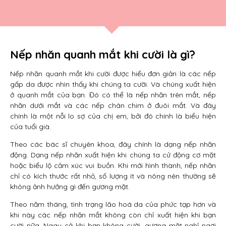
Nếp nhăn quanh mắt khi cười là gì?
Nếp nhăn quanh mắt khi cười được hiểu đơn giản là các nếp
gấp da được nhìn thấy khi chúng ta cười. Và chúng xuất hiện
ở quanh mắt của bạn. Đó có thể là nếp nhăn trên mắt, nếp
nhăn dưới mắt và các nếp chân chim ở đuôi mắt. Và đây
chính là một nỗi lo sợ của chị em, bởi đó chính là biểu hiện
của tuổi già.
Theo các bác sĩ chuyên khoa, đây chính là dạng nếp nhăn
động. Dạng nếp nhăn xuất hiện khi chúng ta cử động cơ mặt
hoặc biểu lộ cảm xúc vui buồn. Khi mới hình thành, nếp nhăn
chỉ có kích thước rất nhỏ, số lượng ít và nông nên thường sẽ
không ảnh hưởng gì đến gương mặt.
Theo năm tháng, tình trạng lão hoá da của phức tạp hơn và
khi này các nếp nhăn mắt không còn chỉ xuất hiện khi bạn
cười nữa. Ngay cả khi bạn không cười, gương mặt nghỉ ngơi