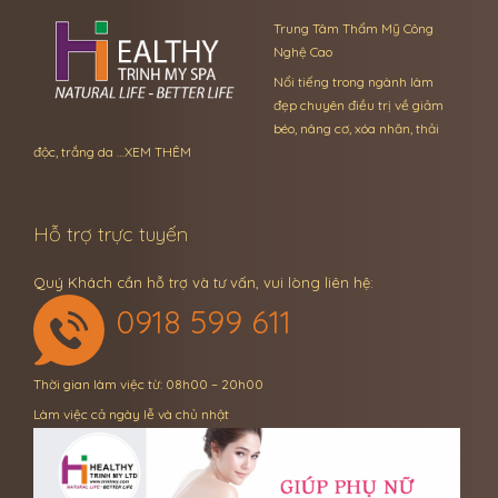
Trung Tâm Thẩm Mỹ Công
Nghệ Cao
Nổi tiếng trong ngành làm
đẹp chuyên điều trị về giảm
béo, nâng cơ, xóa nhăn, thải
độc, trắng da …
XEM THÊM
Hỗ trợ trực tuyến
Quý Khách cần hỗ trợ và tư vấn, vui lòng liên hệ:
0918 599 611
Thời gian làm việc từ: 08h00 – 20h00
Làm việc cả ngày lễ và chủ nhật