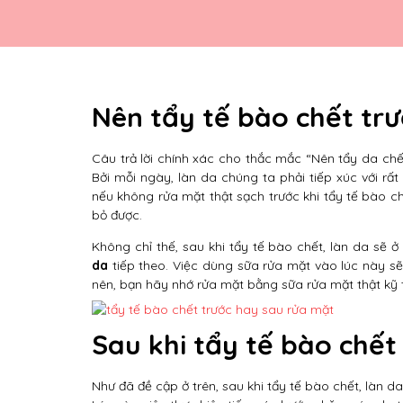
Nên tẩy tế bào chết trư
Câu trả lời chính xác cho thắc mắc “Nên tẩy da chết
Bởi mỗi ngày, làn da chúng ta phải tiếp xúc với rất
nếu không rửa mặt thật sạch trước khi tẩy tế bào ch
bỏ được.
Không chỉ thế, sau khi tẩy tế bào chết, làn da sẽ
da
tiếp theo. Việc dùng sữa rửa mặt vào lúc này sẽ
nên, bạn hãy nhớ rửa mặt bằng sữa rửa mặt thật kỹ t
Sau khi tẩy tế bào chết
Như đã đề cập ở trên, sau khi tẩy tế bào chết, làn d