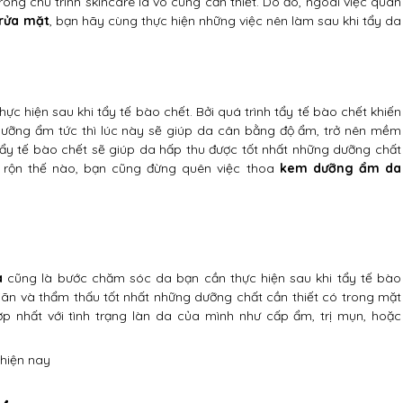
ong chu trình skincare là vô cùng cần thiết. Do đó, ngoài việc quan
 rửa mặt
, bạn hãy cùng thực hiện những việc nên làm sau khi tẩy da
 hiện sau khi tẩy tế bào chết. Bởi quá trình tẩy tế bào chết khiến
 dưỡng ẩm tức thì lúc này sẽ giúp da cân bằng độ ẩm, trở nên mềm
tẩy tế bào chết sẽ giúp da hấp thu được tốt nhất những dưỡng chất
n rộn thế nào, bạn cũng đừng quên việc thoa
kem dưỡng ẩm da
a
cũng là bước chăm sóc da bạn cần thực hiện sau khi tẩy tế bào
giãn và thẩm thấu tốt nhất những dưỡng chất cần thiết có trong mặt
 nhất với tình trạng làn da của mình như cấp ẩm, trị mụn, hoặc
hiện nay