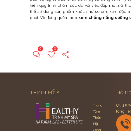
hiện quy trình chăm sóc da với việc đắp mặt nạ, 
thể sử dụng sản phẩm khác như serum, kem đặc tr
phải. Và đừng quên thoa
kem chống nắng dưỡng 
0
0
TRINH MỸ ®
Hỗ trợ
Quý Khá
Trung
lòng liê
Tâm
Thẩm
Mỹ
Công