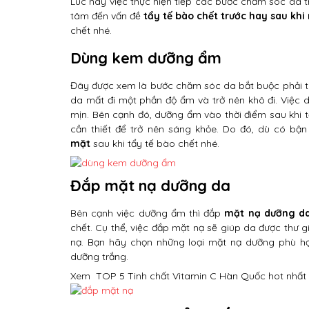
Lúc này việc thực hiện tiếp các bước chăm sóc da tr
tâm đến vấn đề
tẩy tế bào chết trước hay sau khi
chết nhé.
Dùng kem dưỡng ẩm
Đây được xem là bước chăm sóc da bắt buộc phải thực
da mất đi một phần độ ẩm và trở nên khô đi. Việc
mịn. Bên cạnh đó, dưỡng ẩm vào thời điểm sau khi 
cần thiết để trở nên sáng khỏe. Do đó, dù có bậ
mặt
sau khi tẩy tế bào chết nhé.
Đắp mặt nạ dưỡng da
Bên cạnh việc dưỡng ẩm thì đắp
mặt nạ dưỡng d
chết. Cụ thể, việc đắp mặt nạ sẽ giúp da được thư 
nạ. Bạn hãy chọn những loại mặt nạ dưỡng phù hợp
dưỡng trắng.
Xem
TOP 5 Tinh chất Vitamin C Hàn Quốc hot nhất 