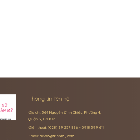
Thông tin liên hệ
Địa chỉ: 564 Nguyễn Đình Chiểu, Phường 4,
Quận 3, TP.HCM
Điện thoại: (028) 39 257 886 – 0918 599 611
Email:
tuvan@trinhmy.com