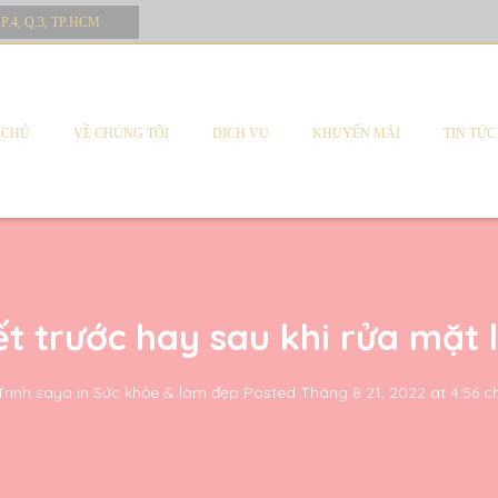
 P.4, Q.3, TP.HCM
 CHỦ
VỀ CHÚNG TÔI
DỊCH VỤ
KHUYẾN MÃI
TIN TỨC
t trước hay sau khi rửa mặt 
Trinh saya
in
Sức khỏe & làm đẹp
Posted
Tháng 8 21, 2022 at 4:56 c