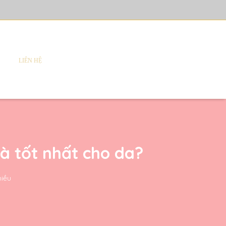
LIÊN HỆ
là tốt nhất cho da?
hiều