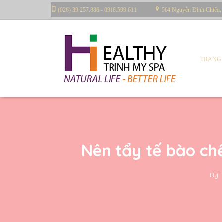
(028) 39.257.886 - 0918.599.611
564 Nguyễn Đình Chiểu,
TRANG
Nên tẩy tế bào chế
By