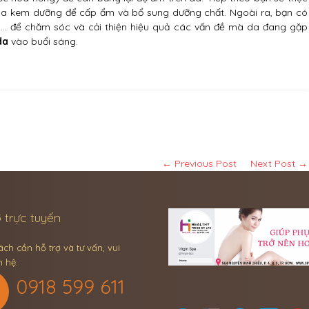
thoa kem dưỡng để cấp ẩm và bổ sung dưỡng chất. Ngoài ra, bạn có
ị… để chăm sóc và cải thiện hiệu quả các vấn đề mà da đang gặp
da
vào buổi sáng.
← Previous Post
Next Post →
 trực tuyến
ch cần hỗ trợ và tư vấn, vui
n hệ:
0918 599 611