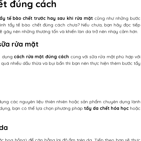
ết đúng cách
ẩy tế bào chết trước hay sau khi rửa mặt
cũng như những bước
trình tẩy tế bào chết đúng cách chưa? Nếu chưa, bạn hãy đọc tiếp
 sẽ gây nên những thương tổn và khiến làn da trở nên nhạy cảm hơn.
 sữa rửa mặt
áp dụng
cách rửa mặt đúng cách
cùng với sữa rửa mặt phù hợp với
 quá nhiều dầu thừa và bụi bẩn thì bạn nên thực hiện thêm bước tẩy
 dụng các nguyên liệu thiên nhiên hoặc sản phẩm chuyên dụng lành
ử dụng, bạn có thể lựa chọn phương pháp
tẩy da chết hóa học
hoặc
 da
ớc hoa hồng) để cân bằng lại độ ẩm trên da. Tiếp theo bạn sẽ thực