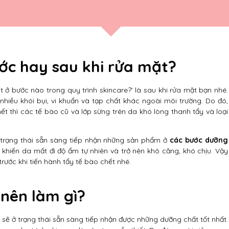
ớc hay sau khi rửa mặt?
 ở bước nào trong quy trình skincare?’ là sau khi rửa mặt bạn nhé.
 nhiều khói bụi, vi khuẩn và tạp chất khác ngoài môi trường. Do đó,
ết thì các tế bào cũ và lớp sừng trên da khó lòng thanh tẩy và loại
 ở trạng thái sẵn sàng tiếp nhận những sản phẩm ở
các bước dưỡng
 khiến da mất đi độ ẩm tự nhiên và trở nên khô căng, khó chịu. Vậy
rước khi tiến hành tẩy tế bào chết nhé.
 nên làm gì?
a sẽ ở trạng thái sẵn sàng tiếp nhận được những dưỡng chất tốt nhất.