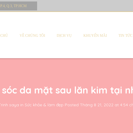
 P.4, Q.3, TP.HCM
 CHỦ
VỀ CHÚNG TÔI
DỊCH VỤ
KHUYẾN MÃI
TIN TỨC
 sóc da mặt sau lăn kim tại n
Trinh saya
in
Sức khỏe & làm đẹp
Posted
Tháng 8 21, 2022 at 4:54 c