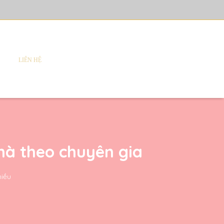
LIÊN HỆ
hà theo chuyên gia
hiều