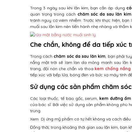
Trong 3 ngày sau khi lăn kim, bạn cần áp dụng
cá
quan trọng trong cách
chăm sóc da sau lăn kim
tránh nguy cơ viêm nhiễm. Trước khi thực hiện, bạn 
muối sau lăn kim nên tiến hành nhẹ nhàng và thấm
Che chắn, không để da tiếp xúc tr
Trong cách
chăm sóc da sau lăn kim
, bạn phải tu
nắng mặt trời sẽ làm làn da mỏng manh sau lăn k
trang, đội nón che chắn và thoa
kem chống nắng
tiếp xúc với bếp lửa, bóng đèn và bức xạ máy tính 
Sử dụng các sản phẩm chăm sóc 
Các loại thuốc, tế bào gốc, serum,
kem dưỡng ẩm
của bác sĩ. Bởi việc sử dụng sản phẩm không phù h
trùng.
Xem
Dị ứng mỹ phẩm có tự hết không và cách điều 
Đồng thời, trong khoảng thời gian sau lăn kim, bạn k