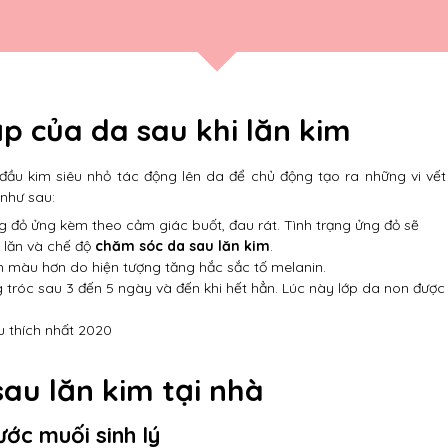
p của da sau khi lăn kim
 đầu kim siêu nhỏ tác động lên da để chủ động tạo ra những vi vết
 như sau:
ạng đỏ ửng kèm theo cảm giác buốt, đau rát. Tình trạng ửng đỏ sẽ
 lăn và chế độ
chăm sóc da sau lăn kim
.
m màu hơn do hiện tượng tăng hắc sắc tố melanin.
róc sau 3 đến 5 ngày và đến khi hết hẳn. Lúc này lớp da non được
 thích nhất 2020
au lăn kim tại nhà
ớc muối sinh lý