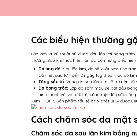
Các biểu hiện thường gặ
Lăn kim là kỹ thuật sử dụng đầu lăn với hàng trăm
thương. Sau khi thực hiện, làn da có những biểu hiện
Da ửng đỏ:
Sau lăn kim, da sẽ xuất hiện tình tr
dần hết sau từ 1 đến 2 ngày tùy theo mức độ kim
Tăng sắc tố:
Vùng da sau lăn kim sẽ trở nên sậ
Da bong tróc:
Lớp da sậm màu sẽ bắt đầu bong t
hình thành với vẻ tươi trẻ, căng mịn đầy sức sống.
Xem
TOP 5 Sản phẩm tẩy tế bào chết BHA được yêu
Cách chăm sóc da mặt s
Chăm sóc da sau lăn kim bằng nư