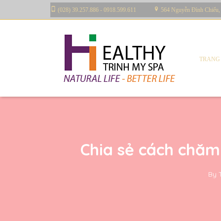
(028) 39.257.886 - 0918.599.611
564 Nguyễn Đình Chiểu,
TRANG
Chia sẻ cách chăm
By