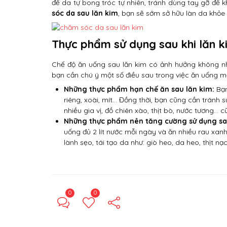
để da tự bong tróc tự nhiên, tránh dùng tay gỡ để
sóc da sau lăn kim
, bạn sẽ sớm sở hữu làn da khỏ
Thực phẩm sử dụng sau khi lăn k
Chế độ ăn uống sau lăn kim có ảnh hưởng không nh
bạn cần chú ý một số điều sau trong việc ăn uống m
Những thực phẩm hạn chế ăn sau lăn kim:
Bạn
riêng, xoài, mít… Đồng thời, bạn cũng cần tránh s
nhiều gia vị, đồ chiên xào, thịt bò, nước tương…
Những thực phẩm nên tăng cường sử dụng sau
uống đủ 2 lít nước mỗi ngày và ăn nhiều rau xan
lành sẹo, tái tạo da như: giò heo, da heo, thịt nạ
0
0