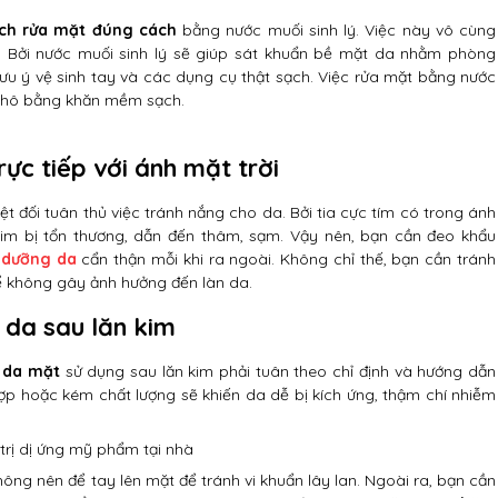
ch rửa mặt đúng cách
bằng nước muối sinh lý. Việc này vô cùng
. Bởi nước muối sinh lý sẽ giúp sát khuẩn bề mặt da nhằm phòng
lưu ý vệ sinh tay và các dụng cụ thật sạch. Việc rửa mặt bằng nước
 khô bằng khăn mềm sạch.
ực tiếp với ánh mặt trời
yệt đối tuân thủ việc tránh nắng cho da. Bởi tia cực tím có trong ánh
im bị tổn thương, dẫn đến thâm, sạm. Vậy nên, bạn cần đeo khẩu
 dưỡng da
cẩn thận mỗi khi ra ngoài. Không chỉ thế, bạn cần tránh
để không gây ảnh hưởng đến làn da.
da sau lăn kim
 da mặt
sử dụng sau lăn kim phải tuân theo chỉ định và hướng dẫn
ợp hoặc kém chất lượng sẽ khiến da dễ bị kích ứng, thậm chí nhiễm
trị dị ứng mỹ phẩm tại nhà
hông nên để tay lên mặt để tránh vi khuẩn lây lan. Ngoài ra, bạn cần