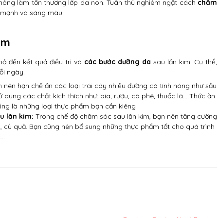
 không làm tổn thương lớp da non. Tuân thủ nghiêm ngặt cách
chăm
e mạnh và sáng màu.
im
ỏ đến kết quả điều trị và
các bước dưỡng da
sau lăn kim. Cụ thể,
ỗi ngày.
 nên hạn chế ăn các loại trái cây nhiều đường có tính nóng như sầu
ử dụng các chất kích thích như: bia, rượu, cà phê, thuốc lá… Thức ăn
 cũng là những loại thực phẩm bạn cần kiêng
 lăn kim:
Trong chế độ chăm sóc sau lăn kim, bạn nên tăng cường
h, củ quả. Bạn cũng nên bổ sung những thực phẩm tốt cho quá trình
c…