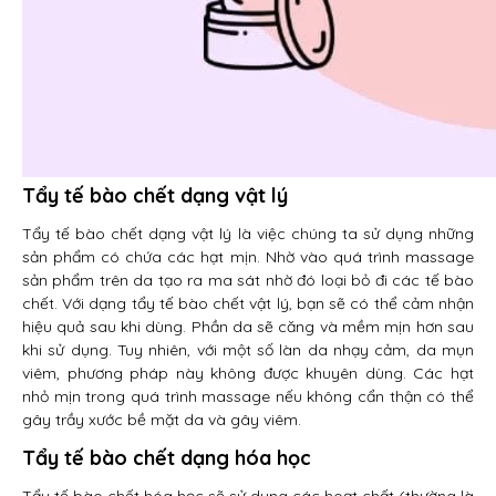
Tẩy tế bào chết dạng vật lý
Tẩy tế bào chết dạng vật lý là việc chúng ta sử dụng những
sản phẩm có chứa các hạt mịn. Nhờ vào quá trình massage
sản phẩm trên da tạo ra ma sát nhờ đó loại bỏ đi các tế bào
chết. Với dạng tẩy tế bào chết vật lý, bạn sẽ có thể cảm nhận
hiệu quả sau khi dùng. Phần da sẽ căng và mềm mịn hơn sau
khi sử dụng. Tuy nhiên, với một số làn da nhạy cảm, da mụn
viêm, phương pháp này không được khuyên dùng. Các hạt
nhỏ mịn trong quá trình massage nếu không cẩn thận có thể
gây trầy xước bề mặt da và gây viêm.
Tẩy tế bào chết dạng hóa học