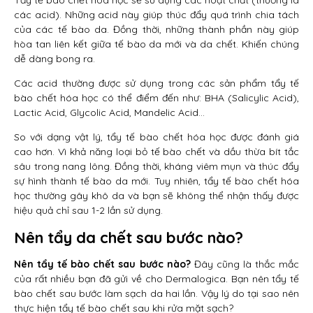
Tẩy tế bào chết hóa học sẽ sử dụng các hoạt chất (thường là
các acid). Những acid này giúp thúc đẩy quá trình chia tách
của các tế bào da. Đồng thời, những thành phần này giúp
hòa tan liên kết giữa tế bào da mới và da chết. Khiến chúng
dễ dàng bong ra.
Các acid thường được sử dụng trong các sản phẩm tẩy tế
bào chết hóa học có thể điểm đến như: BHA (Salicylic Acid),
Lactic Acid, Glycolic Acid, Mandelic Acid…
So với dạng vật lý, tẩy tế bào chết hóa học được đánh giá
cao hơn. Vì khả năng loại bỏ tế bào chết và dầu thừa bít tắc
sâu trong nang lông. Đồng thời, kháng viêm mụn và thúc đẩy
sự hình thành tế bào da mới. Tuy nhiên, tẩy tế bào chết hóa
học thường gây khô da và bạn sẽ không thể nhận thấy được
hiệu quả chỉ sau 1-2 lần sử dụng.
Nên tẩy da chết sau bước nào?
Nên tẩy tế bào chết sau bước nào?
Đây cũng là thắc mắc
của rất nhiều bạn đã gửi về cho Dermalogica. Bạn nên tẩy tế
bào chết sau bước làm sạch da hai lần. Vậy lý do tại sao nên
thực hiện tẩy tế bào chết sau khi rửa mặt sạch?