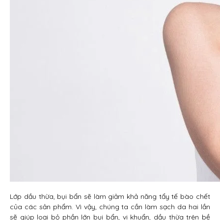
Lớp dầu thừa, bụi bẩn sẽ làm giảm khả năng tẩy tế bào chết
của các sản phẩm. Vì vậy, chúng ta cần làm sạch da hai lần
sẽ giúp loại bỏ phần lớn bụi bẩn, vi khuẩn, dầu thừa trên bề