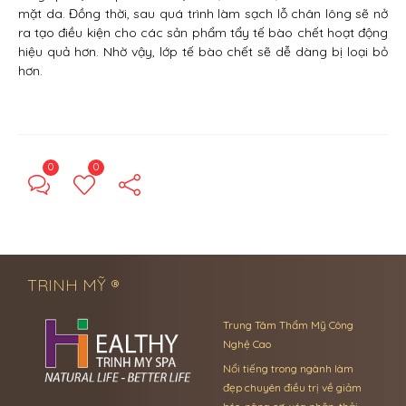
mặt da. Đồng thời, sau quá trình làm sạch lỗ chân lông sẽ nở
ra tạo điều kiện cho các sản phẩm tẩy tế bào chết hoạt động
hiệu quả hơn. Nhờ vậy, lớp tế bào chết sẽ dễ dàng bị loại bỏ
hơn.
0
0
← Previous Post
Next Post →
TRINH MỸ ®
Trung Tâm Thẩm Mỹ Công
Nghệ Cao
Nổi tiếng trong ngành làm
đẹp chuyên điều trị về giảm