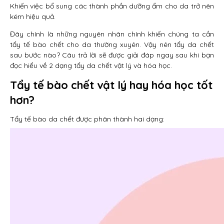
Khiến việc bổ sung các thành phần dưỡng ẩm cho da trở nên
kém hiệu quả.
Đây chính là những nguyên nhân chính khiến chúng ta cần
tẩy tế bào chết cho da thường xuyên. Vậy nên tẩy da chết
sau bước nào? Câu trả lời sẽ được giải đáp ngay sau khi bạn
đọc hiểu về 2 dạng tẩy da chết vật lý và hóa học.
Tẩy tế bào chết vật lý hay hóa học tốt
hơn?
Tẩy tế bào da chết được phân thành hai dạng: