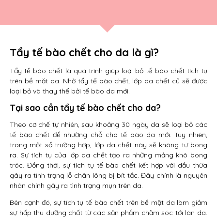
Tẩy tế bào chết cho da là gì?
Tẩy tế bào chết là quá trình giúp loại bỏ tế bào chết tích tụ
trên bề mặt da. Nhờ tẩy tế bào chết, lớp da chết cũ sẽ được
loại bỏ và thay thế bởi tế bào da mới.
Tại sao cần tẩy tế bào chết cho da?
Theo cơ chế tự nhiên, sau khoảng 30 ngày da sẽ loại bỏ các
tế bào chết để nhường chỗ cho tế bào da mới. Tuy nhiên,
trong một số trường hợp, lớp da chết này sẽ không tự bong
ra. Sự tích tụ của lớp da chết tạo ra những mảng khô bong
tróc. Đồng thời, sự tích tụ tế bào chết kết hợp với dầu thừa
gây ra tình trạng lỗ chân lông bị bít tắc. Đây chính là nguyên
nhân chính gây ra tình trạng mụn trên da.
Bên cạnh đó, sự tích tụ tế bào chết trên bề mặt da làm giảm
sự hấp thu dưỡng chất từ các sản phẩm chăm sóc tới làn da.