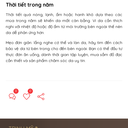
Thời tiết trong năm
Thời tiết quá nóng, lạnh, ẩm hoặc hanh khô dựa theo các
mùa trong năm sẽ khiến da mất cân bằng. Vì da cần thích
nghi với nhiệt độ hoặc độ ẩm từ môi trường bên ngoài thế nên
da dễ phản ứng hơn.
Mẹo đơn giản: lắng nghe cơ thể và làn da, hãy tìm đến cách
bảo vệ da từ bên trong cho đến bên ngoài. Bạn có thể đầu tư
thực đơn ăn uống, dành thời gian tập luyện, mua sắm đồ đạc
cần thiết và sản phẩm chăm sóc da uy tín.
0
0
← Previous Post
Next Post →