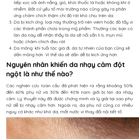
tiếp xúc với ánh nắng, gió, khói thuốc lá hoặc không khí ô
nhiễm. Bất cứ yếu tố môi trường nào cũng gây ra phản
ứng châm chích thậm chí đỏ rát khó chịu trên da.
Da bị kích ứng: loại này thường trở nên viêm hoặc đỏ tấy vì
các thành phần chứa trong mỹ phẩm. Thường các bạn có
làn da này dễ nhận thấy là da sẽ nổi sẩn li ti, mụn mủ
hoặc châm chích đau rát.
Da mỏng: khi tuổi tác già đi, da tự nhiên của bạn cũng sẽ
dần mỏng hơn. Vì thế da sẽ dần dễ bị kích ứng hơn.
Nguyên nhân khiến da nhạy cảm đột
ngột là như thế nào?
Các nghiên cứu toàn cầu đã phát hiện ra rằng khoảng 50%
đến 60% phụ nữ và 30% đến 40% nam giới bị làn da nhạy
cảm. Lý thuyết này đã được chứng minh và lý giải tại sao phụ
nữ dễ bị nhạy cảm hơn. Ngoài ra, da phụ nữ cũng có nhiều
nguy cơ khác như khô da, mất nước vì thay đổi nội tiết tố.