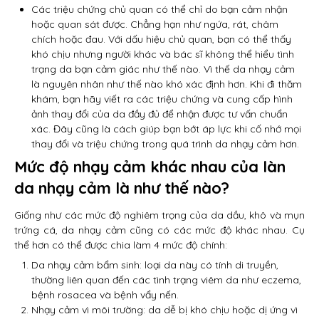
Các triệu chứng chủ quan có thể chỉ do bạn cảm nhận
hoặc quan sát được. Chẳng hạn như ngứa, rát, châm
chích hoặc đau. Với dấu hiệu chủ quan, bạn có thể thấy
khó chịu nhưng người khác và bác sĩ không thể hiểu tình
trạng da bạn cảm giác như thế nào. Vì thế da nhạy cảm
là nguyên nhân như thế nào khó xác định hơn. Khi đi thăm
khám, bạn hãy viết ra các triệu chứng và cung cấp hình
ảnh thay đổi của da đầy đủ để nhận được tư vấn chuẩn
xác. Đây cũng là cách giúp bạn bớt áp lực khi cố nhớ mọi
thay đổi và triệu chứng trong quá trình da nhạy cảm hơn.
Mức độ nhạy cảm khác nhau của làn
da nhạy cảm là như thế nào?
Giống như các mức độ nghiêm trọng của da dầu, khô và mụn
trứng cá, da nhạy cảm cũng có các mức độ khác nhau. Cụ
thể hơn có thể được chia làm 4 mức độ chính:
Da nhạy cảm bẩm sinh: loại da này có tính di truyền,
thường liên quan đến các tình trạng viêm da như eczema,
bệnh rosacea và bệnh vẩy nến.
Nhạy cảm vì môi trường: da dễ bị khó chịu hoặc dị ứng vì