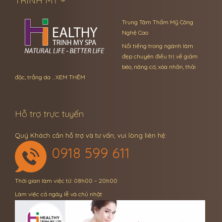
TRINH MỸ ®
Trung Tâm Thẩm Mỹ Công
Nghệ Cao
Nổi tiếng trong ngành làm
đẹp chuyên điều trị về giảm
béo, nâng cơ, xóa nhăn, thải
độc, trắng da …
XEM THÊM
Hỗ trợ trực tuyến
Quý Khách cần hỗ trợ và tư vấn, vui lòng liên hệ:
0918 599 611
Thời gian làm việc từ: 08h00 – 20h00
Làm việc cả ngày lễ và chủ nhật