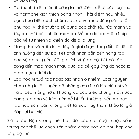
và kích ứng
Da thanh thiếu niên thường là thời điểm dễ bị các loại mụn
và hormone kích thích bóng nhờn. Thời điểm này nhiều
bạn chưa biết cách chăm sóc da và mua đúng sản phẩm
phù hợp. Vì thế thường sử dụng các chất tẩy rửa mạnh và
tẩy da chết có tính ăn mòn da. Về lâu dài da mất đi lớp
bảo vệ tự nhiên và khiến da dễ bị dị ứng.
Mang thai và mãn kinh đây là giai đoạn thay đổi nội tiết tố
ảnh hưởng đến sự bài tiết chất nhờn dẫn đến hàng rào
bảo vệ da suy yếu. Cũng chính vì lý do nội tiết có tác
động đến mạo mạch máu dưới da dễ gây ửng đỏ hoặc lộ
mao mạch dưới da.
Lão hóa vì tuổi tác hoặc tác nhân ô nhiễm. Loại nguyên
nhân này khiến tuyến bã nhờn giảm đi, cả lớp biểu bì và
hạ bì đều mỏng hơn. Thường có các triệu chứng mất nước,
hàng rào bảo vệ kém nên dễ bị tổn thương. Nếu da bạn
lão hóa sớm bạn không biết tại sao hãy tham khảo lời giải
đáp tại bài viết.
Giải pháp: Bạn không thể thay đổi các giai đoạn cuộc sống
nhưng các thể lựa chọn sản phẩm chăm sóc da phù hợp cho
từng độ tuổi.