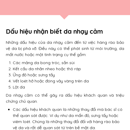
Dấu hiệu nhận biết da nhạy cảm
Những dấu hiệu của da nhạy cảm đến từ việc hàng rào bảo
vệ da bị phá vỡ. Điều này có thể phát sinh từ môi trường, da
mất nước hoặc một tình trạng cụ thể gồm:
Các mảng da bong tróc, sần sùi
Kết cấu da nhăn nheo hoặc thô ráp
Ửng đỏ hoặc sưng tấy
Vết loét hở hoặc đóng vảy vàng trên da
Lột da
Da nhạy cảm có thể gây ra dấu hiệu khách quan và triệu
chứng chủ quan.
Các dấu hiệu khách quan là những thay đổi mà bác sĩ có
thể quan sát được. Ví dụ như da mẩn đỏ, sưng tấy hoặc
viêm loét. Chúng là những thay đổi đối với hàng rào bảo
vệ da và rất dễ quan sát từ trên bề mặt da.