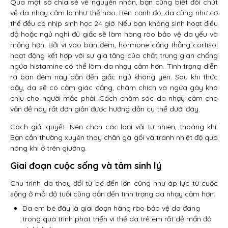
Qua một số chia sẻ về nguyên nhân, bạn cũng biết đôi chút
về da nhạy cảm là như thế nào. Bên cạnh đó, da cũng như cơ
thể đều có nhịp sinh học 24 giờ. Nếu bạn không sinh hoạt điều
độ hoặc ngủ nghỉ đủ giấc sẽ làm hàng rào bảo vệ da yếu và
mỏng hơn. Bởi vì vào ban đêm, hormone căng thẳng cortisol
hoạt động kết hợp với sự gia tăng của chất trung gian chống
ngứa histamine có thể làm da nhạy cảm hơn. Tình trạng diễn
ra ban đêm này dẫn đến giấc ngủ không yên. Sau khi thức
dậy, da sẽ có cảm giác căng, châm chích và ngứa gây khó
chịu cho người mắc phải. Cách chăm sóc da nhạy cảm cho
vấn đề này rất đơn giản được hướng dẫn cụ thể dưới đây.
Cách giải quyết: Nên chọn các loại vải tự nhiên, thoáng khí.
Bạn cần thường xuyên thay chăn ga gối và tránh nhiệt độ quá
nóng khi ở trên giường.
Giai đoạn cuộc sống và tâm sinh lý
Chu trình da thay đổi từ bé đến lớn cũng như áp lực từ cuộc
sống ở mỗi độ tuổi cũng dẫn đến tình trạng da nhạy cảm hơn.
Da em bé đây là giai đoạn hàng rào bảo vệ da đang
trong quá trình phát triển vì thế da trẻ em rất dễ mẩn đỏ