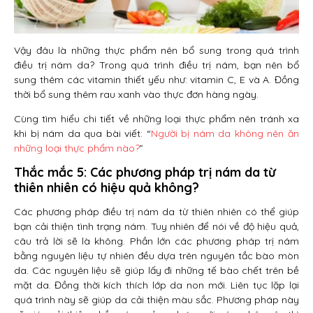
Vậy đâu là những thực phẩm nên bổ sung trong quá trình
điều trị nám da? Trong quá trình điều trị nám, bạn nên bổ
sung thêm các vitamin thiết yếu như: vitamin C, E và A. Đồng
thời bổ sung thêm rau xanh vào thực đơn hàng ngày.
Cùng tìm hiểu chi tiết về những loại thực phẩm nên tránh xa
khi bị nám da qua bài viết: “
Người bị nám da không nên ăn
những loại thực phẩm nào?
”
Thắc mắc 5: Các phương pháp trị nám da từ
thiên nhiên có hiệu quả không?
Các phương pháp điều trị nám da từ thiên nhiên có thể giúp
bạn cải thiện tình trạng nám. Tuy nhiên để nói về độ hiệu quả,
câu trả lời sẽ là không. Phần lớn các phương pháp trị nám
bằng nguyên liệu tự nhiên đều dựa trên nguyên tắc bào mòn
da. Các nguyên liệu sẽ giúp lấy đi những tế bào chết trên bề
mặt da. Đồng thời kích thích lớp da non mới. Liên tục lặp lại
quá trình này sẽ giúp da cải thiện màu sắc. Phương pháp này