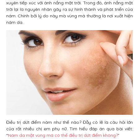
xuyên tiếp xúc với ánh nắng mặt trời. Trong đó, ánh nắng mặt
trời lại là nguyên nhân gây ra sự hình thành và phát triển của
nám. Chính bởi lý do này mà vùng má thường là nơi xuất hiện
nám da.
Điều trị dứt điểm nám như thế nào? Đẫy có lẽ là câu hỏi lớn
của rất nhiều chị em phụ nữ. Tìm hiểu đáp án qua bài viết:
“
Nám da mặt vùng má có thể điều trị dứt điểm không?
”