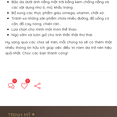
Bảo da dưới ánh nắng mặt trời bằng kem chống nắng và
các vật dụng như ô, mũ, khẩu trang…
Bổ sung các thực phẩm giàu omega, vitamin, chất xơ…
Tránh xa những sản phẩm chứa nhiều đường, đồ uống có
cồn, đồ cay nóng, chiên rán…
Lựa chọn cho mình một môn thể thao.
Ngủ sớm và luôn giữ cho tinh thần thật thư thái.
Hy vọng qua các chia sẻ trên, mỗi chúng ta sẽ có thêm thật
nhiều thông tin hữu ích giúp việc điều trị nám da trở nên hiệu
quả nhất. Chúc các bạn thành công!
0
0
← Previous Post
Next Post →
TRINH MỸ ®