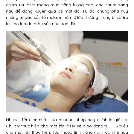
chùm tia laser mang mức năng lượng cao, các chùm sáng
này dễ dàng xuyên qua bề mặt da. Từ đó, chúng phá huỷ
những tế bào sắc tố melanin nằm ở lớp thượng, trung bì và trả
lại cho làn da màu sắc như ban đầu.
Nhược điểm lớn nhất của phương pháp này chính là giá cả.
Chi phí thực hiện cho một lần laser sẽ giao động từ 1-1,5 triệu
cho một lần thực hiện. Tuỳ thuộc tình trạng nám da nhẹ hay