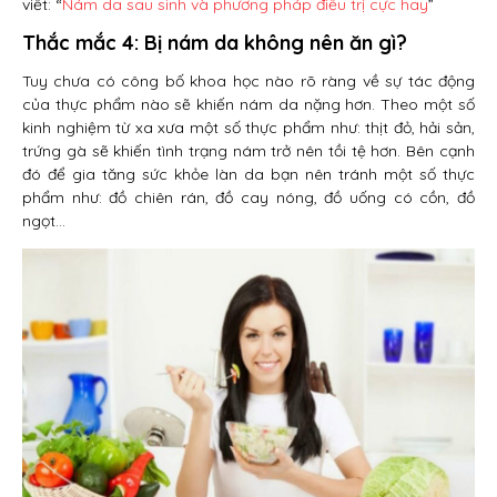
viết: “
Nám da sau sinh và phương pháp điều trị cực hay
”
Thắc mắc 4: Bị nám da không nên ăn gì?
Tuy chưa có công bố khoa học nào rõ ràng về sự tác động
của thực phẩm nào sẽ khiến nám da nặng hơn. Theo một số
kinh nghiệm từ xa xưa một số thực phẩm như: thịt đỏ, hải sản,
trứng gà sẽ khiến tình trạng nám trở nên tồi tệ hơn. Bên cạnh
đó để gia tăng sức khỏe làn da bạn nên tránh một số thực
phẩm như: đồ chiên rán, đồ cay nóng, đồ uống có cồn, đồ
ngọt…