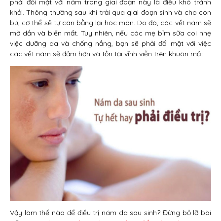
phải đối mặt với nám trong giai đoạn này là điều khó tránh
khỏi. Thông thường sau khi trải qua giai đoạn sinh và cho con
bú, cơ thể sẽ tự cân bằng lại hóc môn. Do đó, các vết nám sẽ
mờ dần và biến mất. Tuy nhiên, nếu các mẹ bỉm sữa coi nhẹ
việc dưỡng da và chống nắng, bạn sẽ phải đối mặt với việc
các vết nám sẽ đậm hơn và tồn tại vĩnh viễn trên khuôn mặt.
Vậy làm thế nào để điều trị nám da sau sinh? Đừng bỏ lỡ bài