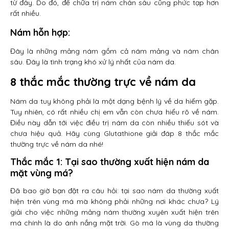
từ đây. Do đó, để chữa trị nám chân sâu cũng phức tạp hơn
rất nhiều.
Nám hỗn hợp:
Đây là những mảng nám gồm cả nám mảng và nám chân
sâu. Đây là tình trạng khó xử lý nhất của nám da.
8 thắc mắc thường trực về nám da
Nám da tuy không phải là một dạng bệnh lý về da hiếm gặp.
Tuy nhiên, có rất nhiều chị em vẫn còn chưa hiểu rõ về nám.
Điều này dẫn tới việc điều trị nám da còn nhiều thiếu sót và
chưa hiệu quả. Hãy cùng Glutathione giải đáp 8 thắc mắc
thường trực về nám da nhé!
Thắc mắc 1: Tại sao thường xuất hiện nám da
mặt vùng má?
Đã bao giờ bạn đặt ra câu hỏi: tại sao nám da thường xuất
hiện trên vùng má mà không phải những nơi khác chưa? Lý
giải cho việc những mảng nám thường xuyên xuất hiện trên
má chính là do ánh nắng mặt trời. Gò má là vùng da thường