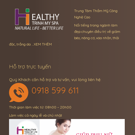
Trung Tâm Thẩm Mỹ Công
Nghệ Cao
Nổi tiếng trong ngành làm
đẹp chuyên điều trị về giảm
béo, nâng cơ, xóa nhăn, thải
độc, trắng da …
XEM THÊM
Hỗ trợ trực tuyến
Quý Khách cần hỗ trợ và tư vấn, vui lòng liên hệ:
0918 599 611
Thời gian làm việc từ: 08h00 – 20h00
Làm việc cả ngày lễ và chủ nhật