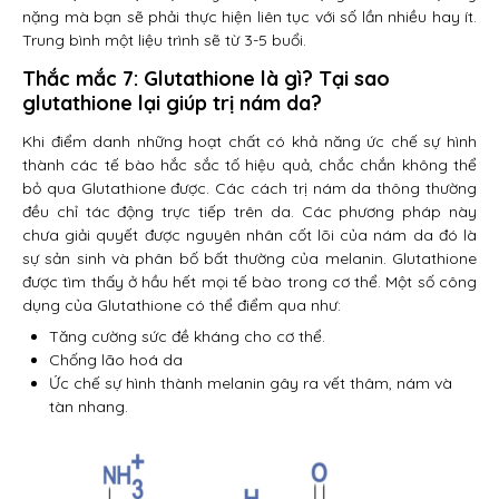
nặng mà bạn sẽ phải thực hiện liên tục với số lần nhiều hay ít.
Trung bình một liệu trình sẽ từ 3-5 buổi.
Thắc mắc 7: Glutathione là gì? Tại sao
glutathione lại giúp trị nám da?
Khi điểm danh những hoạt chất có khả năng ức chế sự hình
thành các tế bào hắc sắc tố hiệu quả, chắc chắn không thể
bỏ qua Glutathione được. Các cách trị nám da thông thường
đều chỉ tác động trực tiếp trên da. Các phương pháp này
chưa giải quyết được nguyên nhân cốt lõi của nám da đó là
sự sản sinh và phân bố bất thường của melanin. Glutathione
được tìm thấy ở hầu hết mọi tế bào trong cơ thể. Một số công
dụng của Glutathione có thể điểm qua như:
Tăng cường sức đề kháng cho cơ thể.
Chống lão hoá da
Ức chế sự hình thành melanin gây ra vết thâm, nám và
tàn nhang.