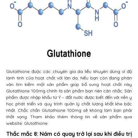
Glutathione được các chuyên gia da liễu khuyên dùng vì độ
lành tính của hoạt chất với làn da. Nếu bạn còn đang phân
vân tìm kiếm một sản phẩm giúp bổ sung hoạt chất này
Glutathione 100mg chính là sản phẩm bạn nên cân nhắc. Sản
phẩm được nhập khẩu từ Ý – đất nước được biết đến với nền y
học phát triển và quy trình quản lý chất lượng khắt khe bậc
nhất. Chắc chắn Glutathione 100mg sẽ không làm bạn phải
thất vọng. Tham khảo thêm thông tin về sản phẩm qua
website: Glutathione
Thắc mắc 8: Nám có quay trở lại sau khi điều trị