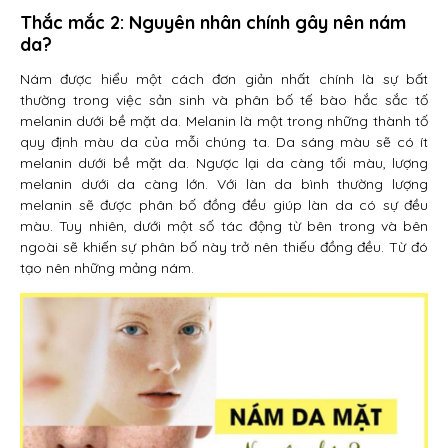
Thắc mắc 2: Nguyên nhân chính gây nên nám
da?
Nám được hiểu một cách đơn giản nhất chính là sự bất
thường trong việc sản sinh và phân bố tế bào hắc sắc tố
melanin dưới bề mặt da. Melanin là một trong những thành tố
quy định màu da của mỗi chúng ta. Da sáng màu sẽ có ít
melanin dưới bề mặt da. Ngược lại da càng tối màu, lượng
melanin dưới da càng lớn. Với làn da bình thường lượng
melanin sẽ được phân bố đồng đều giúp làn da có sự đều
màu. Tuy nhiên, dưới một số tác động từ bên trong và bên
ngoài sẽ khiến sự phân bố này trở nên thiếu đồng đều. Từ đó
tạo nên những mảng nám.