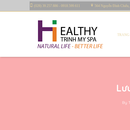
(028) 39.257.886 - 0918.599.611
564 Nguyễn Đình Chiểu,
TRANG
Lư
By