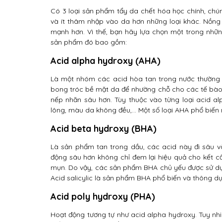
Có 3 loại sản phẩm tẩy da chết hóa học chính, chú
và ít thâm nhập vào da hơn những loại khác. Nồng
mạnh hơn. Vì thế, bạn hãy lựa chọn một trong nhữ
sản phẩm đó bao gồm:
Acid alpha hydroxy (AHA)
Là một nhóm các acid hòa tan trong nước thường 
bong tróc bề mặt da để nhường chỗ cho các tế bào
nếp nhăn sâu hơn. Tùy thuộc vào từng loại acid a
lông, màu da không đều,… Một số loại AHA phổ biến như
Acid beta hydroxy (BHA)
Là sản phẩm tan trong dầu, các acid này đi sâu v
động sâu hơn không chỉ đem lại hiệu quả cho kết 
mụn. Do vậy, các sản phẩm BHA chủ yếu được sử dụng
Acid salicylic là sản phẩm BHA phổ biến và thông dụ
Acid poly hydroxy (PHA)
Hoạt động tương tự như acid alpha hydroxy. Tuy nhi