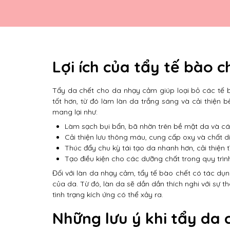
Lợi ích của tẩy tế bào 
Tẩy da chết cho da nhạy cảm giúp loại bỏ các tế 
tốt hơn, từ đó làm làn da trắng sáng và cải thiện 
mang lại như:
Làm sạch bụi bẩn, bã nhờn trên bề mặt da và c
Cải thiện lưu thông máu, cung cấp oxy và chất 
Thúc đẩy chu kỳ tái tạo da nhanh hơn, cải thiện t
Tạo điều kiện cho các dưỡng chất trong quy trìn
Đối với làn da nhạy cảm, tẩy tế bào chết có tác dụ
của da. Từ đó, làn da sẽ dần dần thích nghi với sự 
tình trạng kích ứng có thể xảy ra.
Những lưu ý khi tẩy da