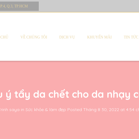
 P.4, Q.3, TP.HCM
 CHỦ
VỀ CHÚNG TÔI
DỊCH VỤ
KHUYẾN MÃI
TIN TỨC
u ý tẩy da chết cho da nhạy 
Trinh saya
in
Sức khỏe & làm đẹp
Posted
Tháng 8 30, 2022 at 4:54 c