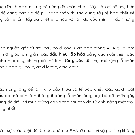
ng đều là acid nhưng có nồng độ khác nhau. Một số loại sẽ nhẹ hơn
 độ càng cao và độ pH càng thấp thì tác dụng tẩy tế bào chết sẽ
ng sản phẩm tẩy da chết phù hợp với làn da của mình nhất. Những
có nguồn gốc từ trái cây có đường. Các acid trong AHA giúp làm
 mới, giúp làm giảm các
dấu hiệu lão hóa
bằng cách cải thiện các
lpha hydroxy, chúng có thể làm
tăng sắc tố
nhẹ, mở rộng lỗ chân
: acid glycolic, acid lactic, acid citric,…
ào nang lông để làm khô dầu thừa và tế bào chết. Các acid hoạt
cấu da mà còn làm thông thoáng lỗ chân lông, loại bỏ bã nhờn gây
 để điều trị mụn trứng cá và tác hại cho da từ ánh nắng mặt trời.
ng nhất.
ên, sự khác biệt đó là các phân tử PHA lớn hơn, vì vậy chúng không