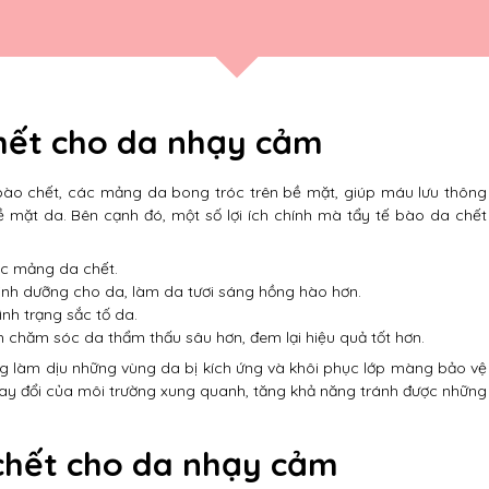
chết cho da nhạy cảm
bào chết, các mảng da bong tróc trên bề mặt, giúp máu lưu thông
bề mặt da. Bên cạnh đó, một số lợi ích chính mà tẩy tế bào da chết
ác mảng da chết.
dinh dưỡng cho da, làm da tươi sáng hồng hào hơn.
ình trạng sắc tố da.
h chăm sóc da thẩm thấu sâu hơn, đem lại hiệu quả tốt hơn.
ng làm dịu những vùng da bị kích ứng và khôi phục lớp màng bảo vệ
thay đổi của môi trường xung quanh, tăng khả năng tránh được những
 chết cho da nhạy cảm