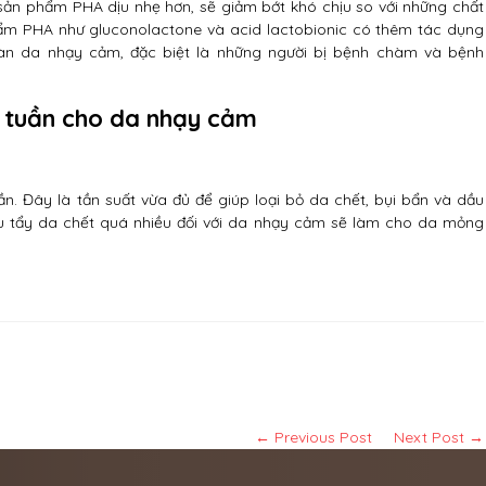
ản phẩm PHA dịu nhẹ hơn, sẽ giảm bớt khó chịu so với những chất
ẩm PHA như gluconolactone và acid lactobionic có thêm tác dụng
n da nhạy cảm, đặc biệt là những người bị bệnh chàm và bệnh
t tuần cho da nhạy cảm
ần. Đây là tần suất vừa đủ để giúp loại bỏ da chết, bụi bẩn và dầu
u tẩy da chết quá nhiều đối với da nhạy cảm sẽ làm cho da mỏng
← Previous Post
Next Post →