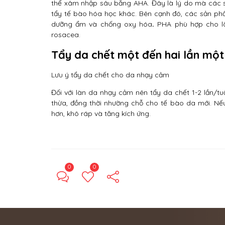
thể xâm nhập sâu bằng AHA. Đây là lý do mà các s
tẩy tế bào hóa học khác. Bên cạnh đó, các sản ph
dưỡng ẩm và chống oxy hóa
.
PHA phù hợp cho là
rosacea.
Tẩy da chết một đến hai lần mộ
Lưu ý tẩy da chết cho da nhạy cảm
Đối với làn da nhạy cảm nên tẩy da chết 1-2 lần/tu
thừa, đồng thời nhường chỗ cho tế bào da mới. Nế
hơn, khô ráp và tăng kích ứng.
0
0