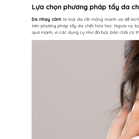
Lựa chọn phương pháp tẩy da ch
Da nhạy cảm
là loại da rất mỏng manh và dễ kích
tiên phương pháp tẩy da chết hóa học. Ngoài ra, 
quá mạnh, vì các dụng cụ như đá bọt, bàn chải có th