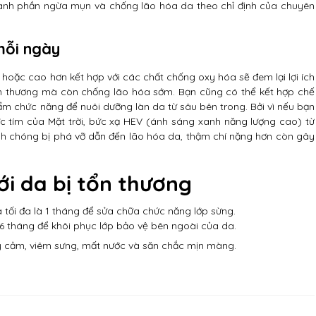
thành phần ngừa mụn và chống lão hóa da theo chỉ định của chuyên
mỗi ngày
 hoặc cao hơn kết hợp với các chất chống oxy hóa sẽ đem lại lợi ích
ổn thương mà còn chống lão hóa sớm. Bạn cũng có thể kết hợp chế
ẩm chức năng để nuôi dưỡng làn da từ sâu bên trong. Bởi vì nếu bạn
ực tím của Mặt trời, bức xạ HEV (ánh sáng xanh năng lượng cao) từ
anh chóng bị phá vỡ dẫn đến lão hóa da, thậm chí nặng hơn còn gây
ới da bị tổn thương
 tối đa là 1 tháng để sửa chữa chức năng lớp sừng.
à 6 tháng để khôi phục lớp bảo vệ bên ngoài của da.
y cảm, viêm sưng, mất nước và săn chắc mịn màng.