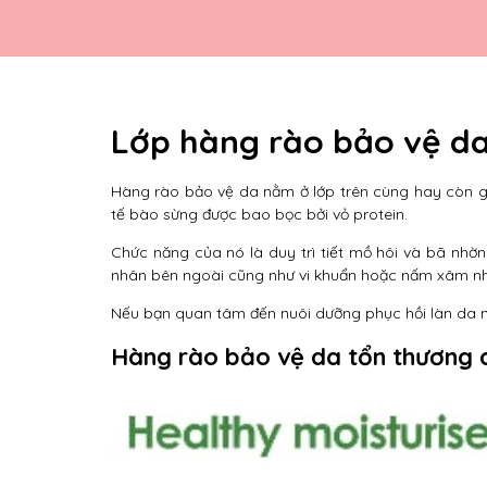
Lớp hàng rào bảo vệ da 
Hàng rào bảo vệ da nằm ở lớp trên cùng hay còn gọ
tế bào sừng được bao bọc bởi vỏ protein.
Chức năng của nó là duy trì tiết mồ hôi và bã nh
nhân bên ngoài cũng như vi khuẩn hoặc nấm xâm nhậ
Nếu bạn quan tâm đến nuôi dưỡng phục hồi làn da n
Hàng rào bảo vệ da tổn thương c