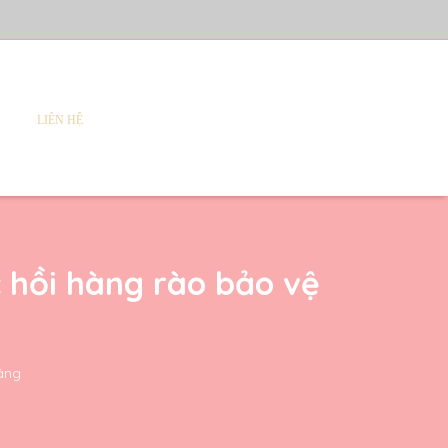
LIÊN HỆ
 hồi hàng rào bảo vệ
sáng