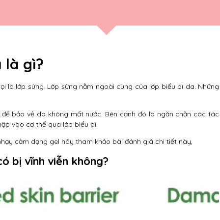
là gì?
i là lớp sừng. Lớp sừng nằm ngoài cùng của lớp biểu bì da. Những
ờn để bảo vệ da không mất nước. Bên cạnh đó là ngăn chặn các tác
p vào cơ thể qua lớp biểu bì.
hạy cảm dạng gel hãy tham khảo bài đánh giá chi tiết này,
ó bị vĩnh viễn không?