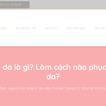
 P.4, Q.3, TP.HCM
 CHỦ
VỀ CHÚNG TÔI
DỊCH VỤ
KHUYẾN MÃI
TIN TỨC
 da là gì? Làm cách nào phục
da?
Trinh saya
in
Sức khỏe & làm đẹp
Posted
Tháng 9 7, 2022 at 10:29 