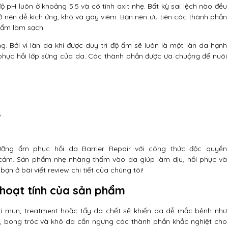
độ pH luôn ở khoảng 5.5 và có tính axit nhẹ. Bất kỳ sai lệch nào đều
ở nên dễ kích ứng, khô và gây viêm. Bạn nên ưu tiên các thành phần
hẩm làm sạch.
. Bởi vì làn da khi được duy trì độ ẩm sẽ luôn là một làn da hạnh
 phục hồi lớp sừng của da. Các thành phần được ưa chuộng để nuôi
,
ỡng ẩm phục hồi da Barrier Repair với công thức độc quyền
 cảm. Sản phẩm nhẹ nhàng thấm vào da giúp làm dịu, hồi phục và
n ở bài viết review chi tiết của chúng tôi!
hoạt tính của sản phẩm
rị mụn, treatment hoặc tẩy da chết sẽ khiến da dễ mắc bệnh như
, bong tróc và khô da cần ngưng các thành phần khắc nghiệt cho