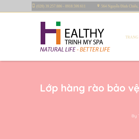
(028) 39.257.886 - 0918.599.611
564 Nguyễn Đình Chiểu,
TRANG
Lớp hàng rào bảo vệ
By