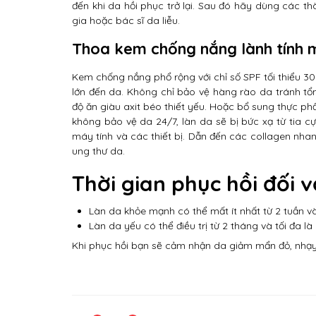
đến khi da hồi phục trở lại. Sau đó hãy dùng các 
gia hoặc bác sĩ da liễu.
Thoa kem chống nắng lành tính 
Kem chống nắng phổ rộng với chỉ số SPF tối thiểu 30
lớn đến da. Không chỉ bảo vệ hàng rào da tránh t
độ ăn giàu axit béo thiết yếu. Hoặc bổ sung thực ph
không bảo vệ da 24/7, làn da sẽ bị bức xạ từ tia c
máy tính và các thiết bị. Dẫn đến các collagen nh
ung thư da.
Thời gian phục hồi đối v
Làn da khỏe mạnh có thể mất ít nhất từ 2 tuần và
Làn da yếu có thể điều trị từ 2 tháng và tối đa l
Khi phục hồi bạn sẽ cảm nhận da giảm mẩn đỏ, nhạ