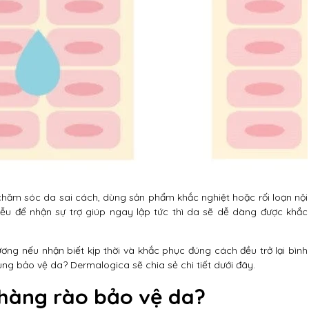
chăm sóc da sai cách, dùng sản phẩm khắc nghiệt hoặc rối loạn nội
liễu để nhận sự trợ giúp ngay lập tức thì da sẽ dễ dàng được khắc
ơng nếu nhận biết kịp thời và khắc phục đúng cách đều trở lại bình
ng bảo vệ da? Dermalogica sẽ chia sẻ chi tiết dưới đây.
hàng rào bảo vệ da?