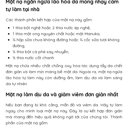
Mặt nạ ngăn ngừa lão hóa da mỏng nhạy cảm
tự làm tại nhà
Các thành phần kết hợp của mặt nạ này gồm:
1 thìa bột nghệ hoặc 2 thìa nước ép nghệ,
1 thìa mật ong nguyên chất hoặc mật Manuka,
¼ hộp sữa chua không đường hoặc ¼ cốc sữa tươi không
đường,
½ thìa bột cà phê xay nhuyễn,
½ thìa nước cốt chanh.
Mặt nạ chứa nhiều chất chống oxy hóa tác dụng tẩy da chết
đơn giản và làm mịn màng bề mặt da. Ngoài ra, mặt nạ ngừa
lão hóa tự làm này còn dưỡng ẩm, làm dịu da và làm sáng
da tự nhiên.
Mặt nạ làm dịu da và giảm viêm đơn giản nhất
Nếu bạn đang bị khô căng, mẩn đỏ và viêm da. Hãy tự làm
ngay cho mình loại mặt nạ này. Đây là sự kết hợp đơn giản
mà mang đến hiệu quả không ngờ tới của chúng tôi. Thành
phần của mặt nạ gồm: