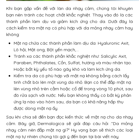
Khi bạn gặp vấn đề với làn da nhạy cảm, chúng tôi khuyên
bạn nên tránh các hoạt chất khắc nghiệt. Thay vào đó là các
thành phần làm dịu và giảm kích ứng cho da. Dưới đây là
cách kiểm tra mặt nạ có phù hợp với da mỏng nhạy cảm hay
không:
Mặt nạ chứa các thành phần làm dịu da: Hyaluronic Axit,
Lô hội, Mật ong, Bột yến mạch,…
Tránh xa các thành phần khắc nghiệt như: Salicylic Axit,
Paraben, Phthalates, Cồn, Sulfat, hương và màu nhân tạo.
Hoặc bất kỳ yếu tố nào gây khô và làm kích ứng da.
Kiểm tra da có phù hợp với mặt nạ không bằng cách lấy
tinh chất bôi lên một vùng da nhỏ. Bạn có thể đắp mặt nạ
lên vùng nhỏ trên cằm hoặc cổ để trong vòng 10 phút, sau
đó rửa sạch với nước. Nếu bạn không thấy có bất kỳ phản
ứng lạ nào vào hôm sau, da bạn có khả năng hấp thụ
được dòng mặt nạ ấy.
Sau khi chia sẻ đến bạn đọc kiến thức về mặt nạ cho da nhạy
cảm. Bây giờ, Dermalogica sẽ giải đáp câu hỏi :”Da mỏng
nhạy cảm nên đắp mặt nạ gì?” Hy vọng bạn sẽ thích các loại
mặt nạ tự nhiên chúng tôi gợi ý đến bạn tại bài viết này.