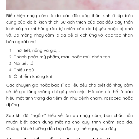
Biểu hiện nhạy cảm là do các đầu dây thần kinh ở lớp trên
cùng của da bị kích thích. Sự kích thích của các đầu dây thần
kinh xảy ra khi hàng rào tự nhiên của da bị yếu hoặc bị phá
vỡ. Da mỏng nhạy cảm là da dễ bị kích ứng với các tác nhân
bên ngoài như:
Thời tiết, nắng và gió,…
Thành phần mỹ phẩm, màu hoặc mùi nhân tạo..
Nội tiết tố
Thiếu ngủ
Ô nhiễm không khí
Các chuyên gia hoặc bác sĩ da liễu đều cho biết độ nhạy cảm
sẽ dễ gia tăng không chỉ gây khó chịu. Mà còn có thể là báo
hiệu một tình trạng da tiềm ẩn như bệnh chàm, rosacea hoặc
dị ứng.
Sau khi đã “ngầm” hiểu về làn da nhạy cảm, bạn chắc hẳn
muốn biết cách dùng mặt nạ cho quy trình chăm sóc da.
Chúng tôi sẽ hướng dẫn bạn đọc cụ thể ngay sau đây.