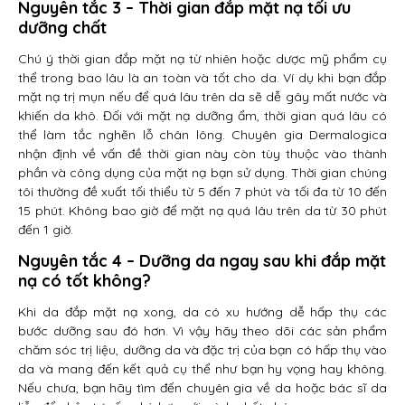
Nguyên tắc 3 – Thời gian đắp mặt nạ tối ưu
dưỡng chất
Chú ý thời gian đắp mặt nạ từ nhiên hoặc dược mỹ phẩm cụ
thể trong bao lâu là an toàn và tốt cho da. Ví dụ khi bạn đắp
mặt nạ trị mụn nếu để quá lâu trên da sẽ dễ gây mất nước và
khiến da khô. Đối với mặt nạ dưỡng ẩm, thời gian quá lâu có
thể làm tắc nghẽn lỗ chân lông. Chuyên gia Dermalogica
nhận định về vấn đề thời gian này còn tùy thuộc vào thành
phần và công dụng của mặt nạ bạn sử dụng. Thời gian chúng
tôi thường đề xuất tối thiểu từ 5 đến 7 phút và tối đa từ 10 đến
15 phút. Không bao giờ để mặt nạ quá lâu trên da từ 30 phút
đến 1 giờ.
Nguyên tắc 4 – Dưỡng da ngay sau khi đắp mặt
nạ có tốt không?
Khi da đắp mặt nạ xong, da có xu hướng dễ hấp thụ các
bước dưỡng sau đó hơn. Vì vậy hãy theo dõi các sản phẩm
chăm sóc trị liệu, dưỡng da và đặc trị của bạn có hấp thụ vào
da và mang đến kết quả cụ thể như bạn hy vọng hay không.
Nếu chưa, bạn hãy tìm đến chuyên gia về da hoặc bác sĩ da