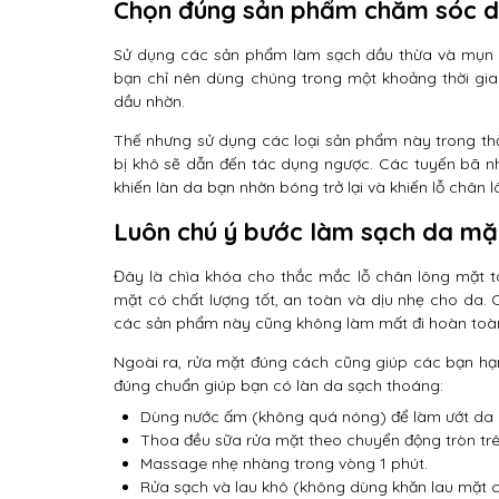
Chọn đúng sản phẩm chăm sóc 
Sử dụng các sản phẩm làm sạch dầu thừa và mụn tr
bạn chỉ nên dùng chúng trong một khoảng thời gia
dầu nhờn.
Thế nhưng sử dụng các loại sản phẩm này trong thờ
bị khô sẽ dẫn đến tác dụng ngược. Các tuyến bã n
khiến làn da bạn nhờn bóng trở lại và khiến lỗ chân l
Luôn chú ý bước làm sạch da mặ
Đây là chìa khóa cho thắc mắc lỗ chân lông mặt t
mặt có chất lượng tốt, an toàn và dịu nhẹ cho da. 
các sản phẩm này cũng không làm mất đi hoàn toàn
Ngoài ra, rửa mặt đúng cách cũng giúp các bạn hạn 
đúng chuẩn giúp bạn có làn da sạch thoáng:
Dùng nước ấm (không quá nóng) để làm ướt da 
Thoa đều sữa rửa mặt theo chuyển động tròn trê
Massage nhẹ nhàng trong vòng 1 phút.
Rửa sạch và lau khô (không dùng khăn lau mặt 