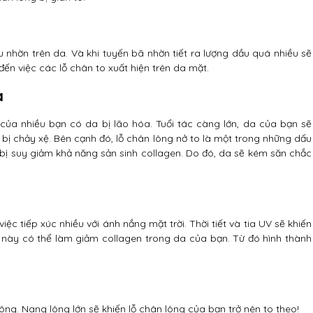
 nhờn trên da. Và khi tuyến bã nhờn tiết ra lượng dầu quá nhiều sẽ
đến việc các lỗ chân to xuất hiện trên da mặt.
a
của nhiều bạn có da bị lão hóa. Tuổi tác càng lớn, da của bạn sẽ
bị chảy xệ. Bên cạnh đó, lỗ chân lông nở to là một trong những dấu
 bị suy giảm khả năng sản sinh collagen. Do đó, da sẽ kém săn chắc
ệc tiếp xúc nhiều với ánh nắng mặt trời. Thời tiết và tia UV sẽ khiến
 này có thể làm giảm collagen trong da của bạn. Từ đó hình thành
ông. Nang lông lớn sẽ khiến lỗ chân lông của bạn trở nên to theo!