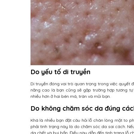
Do yếu tố di truyền
Di truyền đóng vai trò quan trọng trong việc quyết 
năng cao là bạn cũng sẽ gặp trường hợp tương tự t
nhiều hơn ở hai bên má, trán và mũi bạn.
Do không chăm sóc da đúng các
Khá là nhiều bạn đặt câu hỏi lỗ chân lông mặt to ph
phải tình trạng này là do chăm sóc da sai cách. N
da chết và bụi bẩn. Điều này dẫn đến tình trạng lỗ ch