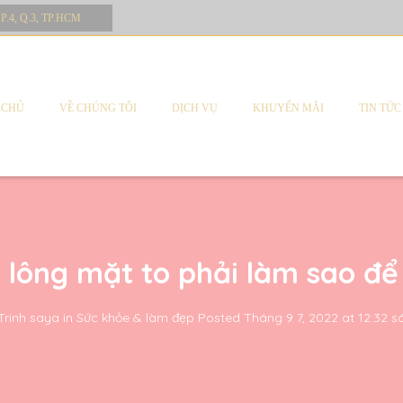
 P.4, Q.3, TP.HCM
 CHỦ
VỀ CHÚNG TÔI
DỊCH VỤ
KHUYẾN MÃI
TIN TỨC
 lông mặt to phải làm sao để 
Trinh saya
in
Sức khỏe & làm đẹp
Posted
Tháng 9 7, 2022 at 12:32 s