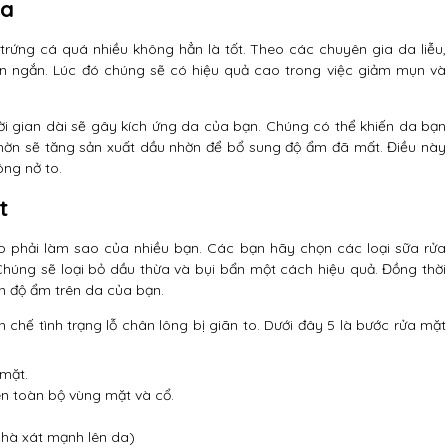
da
ứng cá quá nhiều không hẳn là tốt. Theo các chuyên gia da liễu,
n ngắn. Lúc đó chúng sẽ có hiệu quả cao trong việc giảm mụn và
i gian dài sẽ gây kích ứng da của bạn. Chúng có thể khiến da bạn
hờn sẽ tăng sản xuất dầu nhờn để bổ sung độ ẩm đã mất. Điều này
ông nở to.
t
o phải làm sao của nhiều bạn. Các bạn hãy chọn các loại sữa rửa
Chúng sẽ loại bỏ dầu thừa và bụi bẩn một cách hiệu quả. Đồng thời
 độ ẩm trên da của bạn.
chế tình trạng lỗ chân lông bị giãn to. Dưới đây 5 là bước rửa mặt
mặt.
n toàn bộ vùng mặt và cổ.
chà xát mạnh lên da)