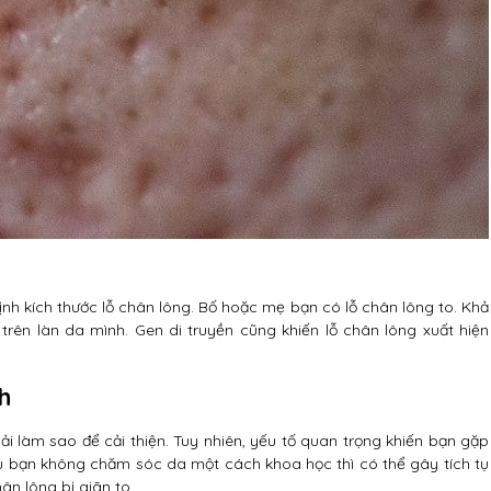
định kích thước lỗ chân lông. Bố hoặc mẹ bạn có lỗ chân lông to. Khả
rên làn da mình. Gen di truyền cũng khiến lỗ chân lông xuất hiện
h
ải làm sao để cải thiện. Tuy nhiên, yếu tố quan trọng khiến bạn gặp
ếu bạn không chăm sóc da một cách khoa học thì có thể gây tích tụ
ân lông bị giãn to.