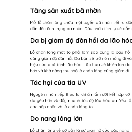
Tăng sản xuất bã nhờn
Mỗi lỗ chân lông chứa một tuyến bã nhờn tiết ra dầu
dẫn đến tình trạng da nhờn. Dầu nhờn tích tụ sẽ dẫn 
Da bị giảm độ đàn hồi da lão hó
Lỗ chân lông mặt to phải làm sao cũng là câu hỏi 
càng giảm độ đàn hồi. Da bạn sẽ trở nên mỏng đi và 
hiệu của quá trình lão hóa. Lão hóa sẽ khiến làn da
hơn và khả năng thu nhỏ lỗ chân lông cũng giảm đi.
Tác hại của tia UV
Nguyên nhân tiếp theo là khí ẩm ẩm ướt kết hợp với vi
da yếu hơn và đẩy nhanh tốc độ lão hóa da. Yếu tố
các nếp nhăn và lỗ chân lông to.
Do nang lông lớn
Lỗ chân lông về cơ bản là sự giãn nở của các nang l