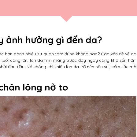
y ảnh hưởng gì đến da?
các bạn dành nhiều sự quan tâm đúng không nào? Các vấn đề về da
hi tuổi càng lớn, làn da mịn màng trước đây ngày càng khô sần hơn.
 phải đau đầu. Nó không chỉ khiến làn da trở nên sần sùi, kém sắc mà
chân lông nở to