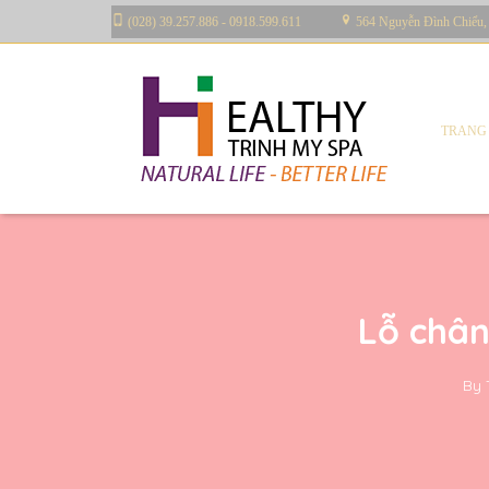
(028) 39.257.886 - 0918.599.611
564 Nguyễn Đình Chiểu,
TRANG
Lỗ chân
By