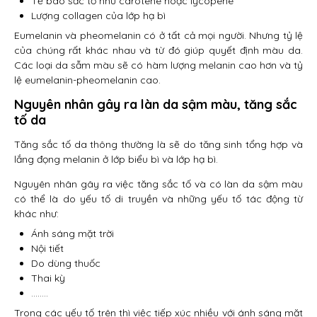
Tế bào sắc tố như carotene hoặc lycopene
Lượng collagen của lớp hạ bì
Eumelanin và pheomelanin có ở tất cả mọi người. Nhưng tỷ lệ
của chúng rất khác nhau và từ đó giúp quyết định màu da.
Các loại da sẫm màu sẽ có hàm lượng melanin cao hơn và tỷ
lệ eumelanin-pheomelanin cao.
Nguyên nhân gây ra làn da sậm màu, tăng sắc
tố da
Tăng sắc tố da thông thường là sẽ do tăng sinh tổng hợp và
lắng đọng melanin ở lớp biểu bì và lớp hạ bì.
Nguyên nhân gây ra việc tăng sắc tố và có làn da sậm màu
có thể là do yếu tố di truyền và những yếu tố tác động từ
khác như:
Ánh sáng mặt trời
Nội tiết
Do dùng thuốc
Thai kỳ
……..
Trong các yếu tố trên thì việc tiếp xúc nhiều với ánh sáng mặt