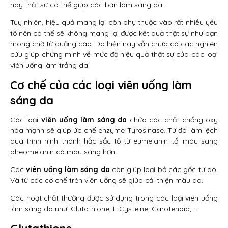
nay thật sự có thể giúp các bạn làm sáng da.
Tuy nhiên, hiệu quả mang lại còn phụ thuộc vào rất nhiều yếu
tố nên có thể sẽ không mang lại được kết quả thật sự như bạn
mong chờ từ quảng cáo. Do hiện nay vẫn chưa có các nghiên
cứu giúp chứng minh về mức độ hiệu quả thật sự của các loại
viên uống làm trắng da.
Cơ chế của các loại viên uống làm
sáng da
Các loại
viên uống làm sáng da
chứa các chất chống oxy
hóa mạnh sẽ giúp ức chế enzyme Tyrosinase. Từ đó làm lệch
quá trình hình thành hắc sắc tố từ eumelanin tối màu sang
pheomelanin có màu sáng hơn.
Các
viên uống làm sáng da
còn giúp loại bỏ các gốc tự do.
Và từ các cơ chế trên viên uống sẽ giúp cải thiện màu da.
Các hoạt chất thường được sử dụng trong các loại viên uống
làm sáng da như: Glutathione, L-Cysteine, Carotenoid,….