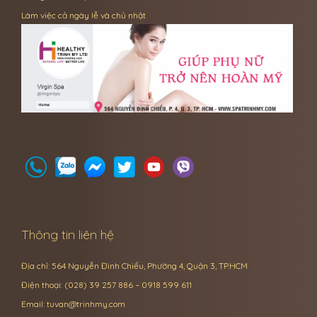
Làm việc cả ngày lễ và chủ nhật
Thông tin liên hệ
Địa chỉ: 564 Nguyễn Đình Chiểu, Phường 4, Quận 3, TP.HCM
Điện thoại: (028) 39 257 886 – 0918 599 611
Email:
tuvan@trinhmy.com