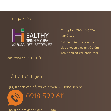
← Previous Post
Next Post →
TRINH MỸ ®
Trung Tâm Thẩm Mỹ Công
Nghệ Cao
Nổi tiếng trong ngành làm
đẹp chuyên điều trị về giảm
béo, nâng cơ, xóa nhăn, thải
độc, trắng da …
XEM THÊM
Hỗ trợ trực tuyến
Quý Khách cần hỗ trợ và tư vấn, vui lòng liên hệ:
0918 599 611
Thời gian làm việc từ: 08h00 – 20h00