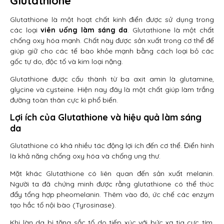
Glutathione
Glutathione là một hoạt chất kinh điển được sử dụng trong
các loại
viên uống làm sáng da
. Glutathione là một chất
chống oxy hóa mạnh. Chất này được sản xuất trong cơ thể để
giúp giữ cho các tế bào khỏe mạnh bằng cách loại bỏ các
gốc tự do, độc tố và kim loại nặng.
Glutathione được cấu thành từ ba axit amin là glutamine,
glycine và cysteine. Hiện nay đây là một chất giúp làm trắng
đường toàn thân cực kì phổ biến.
Lợi ích của Glutathione và hiệu quả làm sáng
da
Glutathione có khá nhiều tác động lợi ích đến cơ thể. Điển hình
là khả năng chống oxy hóa và chống ung thư.
Mặt khác Glutathione có liên quan đến sản xuất melanin.
Người ta đã chứng minh được rằng glutathione có thể thúc
đẩy tổng hợp pheomelanin. Thêm vào đó, ức chế các enzym
tạo hắc tố nội bào (Tyrosinase).
Khi làn da bị tăng sắc tố do tiếp xúc với bức xạ tia cực tím.