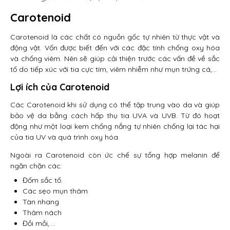
Carotenoid
Carotenoid là các chất có nguồn gốc tự nhiên từ thực vật và
động vật. Vốn được biết đến với các đặc tính chống oxy hóa
và chống viêm. Nên sẽ giúp cải thiện trước các vấn đề về sắc
tố do tiếp xúc với tia cực tím, viêm nhiễm như mụn trứng cá,…
Lợi ích của Carotenoid
Các Carotenoid khi sử dụng có thể tập trung vào da và giúp
bảo vệ da bằng cách hấp thụ tia UVA và UVB. Từ đó hoạt
động như một loại kem chống nắng tự nhiên chống lại tác hại
của tia UV và quá trình oxy hóa.
Ngoài ra Carotenoid còn ức chế sự tổng hợp melanin để
ngăn chặn các:
Đốm sắc tố.
Các sẹo mụn thâm
Tàn nhang
Thâm nách
Đồi mồi,….