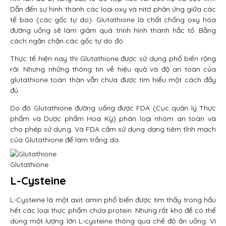
Dẫn đến sự hình thành các loại oxy và nitơ phản ứng giữa các
tế bào (các gốc tự do). Glutathione là chất chống oxy hóa
đường uống sẽ làm giảm quá trình hình thành hắc tố. Bằng
cách ngăn chặn các gốc tự do đó.
Thực tế hiện nay thì Glutathione được sử dụng phổ biến rộng
rãi. Nhưng những thông tin về hiệu quả và độ an toàn của
glutathione toàn thân vẫn chưa được tìm hiểu một cách đầy
đủ.
Do đó Glutathione đường uống được FDA (Cục quản lý Thực
phẩm và Dược phẩm Hoa Kỳ) phân loại nhóm an toàn và
cho phép sử dụng. Và FDA cấm sử dụng dạng tiêm tĩnh mạch
của Glutathione để làm trắng da.
Glutathione
L-Cysteine
L-Cysteine ​​là một axit amin phổ biến được tìm thấy trong hầu
hết các loại thực phẩm chứa protein. Nhưng rất khó để có thể
dùng một lượng lớn L-cysteine thông qua chế độ ăn uống. Vì