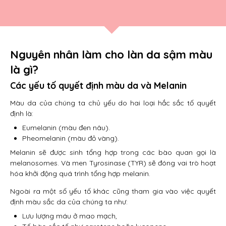
Nguyên nhân làm cho làn da sậm màu
là gì?
Các yếu tố quyết định màu da và Melanin
Màu da của chúng ta chủ yếu do hai loại hắc sắc tố quyết
định là:
Eumelanin (màu đen nâu).
Pheomelanin (màu đỏ vàng).
Melanin sẽ được sinh tổng hợp trong các bào quan gọi là
melanosomes. Và men Tyrosinase (TYR) sẽ đóng vai trò hoạt
hóa khởi động quá trình tổng hợp melanin.
Ngoài ra một số yếu tố khác cũng tham gia vào việc quyết
định màu sắc da của chúng ta như:
Lưu lượng máu ở mao mạch,