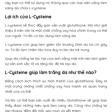
vậy bạn có thể sử dụng nó thông qua các loại viên uống làm
sáng da chứa L-cysteine
Lợi ích của L-Cysteine
L-cysteine sẽ thúc đẩy gan sản xuất glutathione. Mà như giới
thiệu ở trên vốn là một chất chống oxy hóa chính trong cơ thể
con người. Từ đó có tác dụng làm sáng da.
L-cysteine còn giúp làm giảm tổn thương DNA do tia UV gây
ra. Từ đó làm chậm lão hóa duy trì làn da trẻ trung.
Giúp da chống lại tác hại của ánh nắng mặt trời nên làm giảm
sự sản sinh sắc tố và tăng tốc độ tái tạo da.
L-Cysteine ​​giúp làm trắng da như thế nào?
Bằng cách kích thích sự hình thành của glutathione. Đây là
một trong những chất chống oxy hóa mạnh và quan trọng
nhất của cơ thể.
Và khi cơ thể bạn sản xuất đủ nhiều Glutathione sẽ giúp bạn
thấy được những hiệu quả làm sáng da. Cũng như chống lại
tàn nhang, đốm đồi mồi, sẹo mụn và vết thâm.