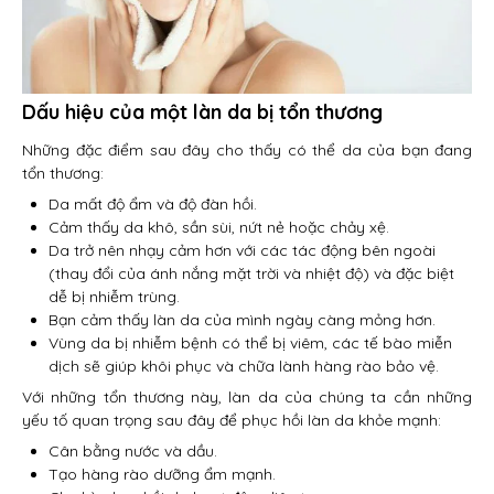
Dấu hiệu của một làn da bị tổn thương
Những đặc điểm sau đây cho thấy có thể da của bạn đang
tổn thương:
Da mất độ ẩm và độ đàn hồi.
Cảm thấy da khô, sần sùi, nứt nẻ hoặc chảy xệ.
Da trở nên nhạy cảm hơn với các tác động bên ngoài
(thay đổi của ánh nắng mặt trời và nhiệt độ) và đặc biệt
dễ bị nhiễm trùng.
Bạn cảm thấy làn da của mình ngày càng mỏng hơn.
Vùng da bị nhiễm bệnh có thể bị viêm, các tế bào miễn
dịch sẽ giúp khôi phục và chữa lành hàng rào bảo vệ.
Với những tổn thương này, làn da của chúng ta cần những
yếu tố quan trọng sau đây để phục hồi làn da khỏe mạnh:
Cân bằng nước và dầu.
Tạo hàng rào dưỡng ẩm mạnh.