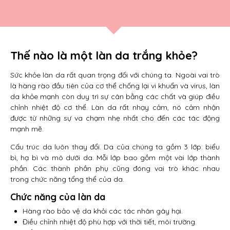
Thế nào là một làn da trắng khỏe?
Sức khỏe làn da rất quan trọng đối với chúng ta. Ngoài vai trò
là hàng rào đầu tiên của cơ thể chống lại vi khuẩn và virus, làn
da khỏe mạnh còn duy trì sự cân bằng các chất và giúp điều
chỉnh nhiệt độ cơ thể. Làn da rất nhạy cảm, nó cảm nhận
được từ những sự va chạm nhẹ nhất cho đến các tác động
mạnh mẽ.
Cấu trúc da luôn thay đổi. Da của chúng ta gồm 3 lớp: biểu
bì, hạ bì và mô dưới da. Mỗi lớp bao gồm một vài lớp thành
phần. Các thành phần phụ cũng đóng vai trò khác nhau
trong chức năng tổng thể của da.
Chức năng của làn da
Hàng rào bảo vệ da khỏi các tác nhân gây hại.
Điều chỉnh nhiệt độ phù hợp với thời tiết, môi trường.