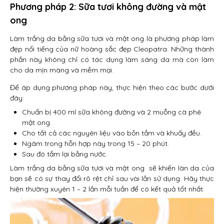
Phương pháp 2: Sữa tươi không đường và mật
ong
Làm trắng da bằng sữa tươi và mật ong là phương pháp làm
đẹp nổi tiếng của nữ hoàng sắc đẹp Cleopatra. Những thành
phần này không chỉ có tác dụng làm sáng da mà còn làm
cho da mịn màng và mềm mại.
Để áp dụng phương pháp này, thực hiện theo các bước dưới
đây:
Chuẩn bị 400 ml sữa không đường và 2 muỗng cà phê
mật ong.
Cho tất cả các nguyên liệu vào bồn tắm và khuấy đều.
Ngâm trong hỗn hợp này trong 15 – 20 phút.
Sau đó tắm lại bằng nước.
Làm trắng da bằng sữa tươi và mật ong sẽ khiến làn da của
bạn sẽ có sự thay đổi rõ rệt chỉ sau vài lần sử dụng. Hãy thực
hiện thường xuyên 1 – 2 lần mỗi tuần để có kết quả tốt nhất.