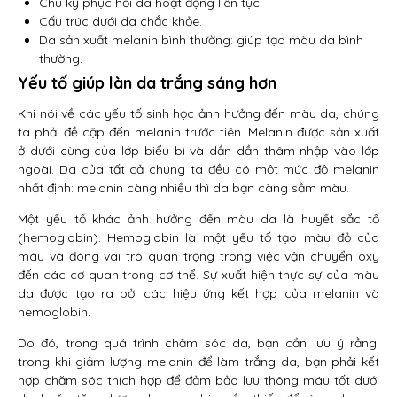
Chu kỳ phục hồi da hoạt động liên tục.
Cấu trúc dưới da chắc khỏe.
Da sản xuất melanin bình thường: giúp tạo màu da bình
thường.
Yếu tố giúp làn da trắng sáng hơn
Khi nói về các yếu tố sinh học ảnh hưởng đến màu da, chúng
ta phải đề cập đến melanin trước tiên. Melanin được sản xuất
ở dưới cùng của lớp biểu bì và dần dần thâm nhập vào lớp
ngoài. Da của tất cả chúng ta đều có một mức độ melanin
nhất định: melanin càng nhiều thì da bạn càng sẫm màu.
Một yếu tố khác ảnh hưởng đến màu da là huyết sắc tố
(hemoglobin). Hemoglobin là một yếu tố tạo màu đỏ của
máu và đóng vai trò quan trọng trong việc vận chuyển oxy
đến các cơ quan trong cơ thể. Sự xuất hiện thực sự của màu
da được tạo ra bởi các hiệu ứng kết hợp của melanin và
hemoglobin.
Do đó, trong quá trình chăm sóc da, bạn cần lưu ý rằng:
trong khi giảm lượng melanin để làm trắng da, bạn phải kết
hợp chăm sóc thích hợp để đảm bảo lưu thông máu tốt dưới