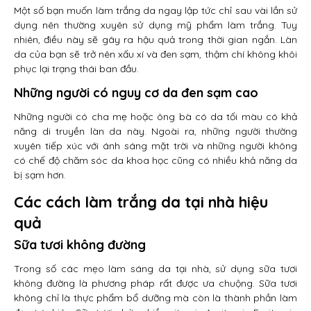
Một số bạn muốn làm trắng da ngay lập tức chỉ sau vài lần sử
dụng nên thường xuyên sử dụng mỹ phẩm làm trắng. Tuy
nhiên, điều này sẽ gây ra hậu quả trong thời gian ngắn. Làn
da của bạn sẽ trở nên xấu xí và đen sạm, thậm chí không khôi
phục lại trạng thái ban đầu.
Những người có nguy cơ da đen sạm cao
Những người có cha mẹ hoặc ông bà có da tối màu có khả
năng di truyền làn da này. Ngoài ra, những người thường
xuyên tiếp xúc với ánh sáng mặt trời và những người không
có chế độ chăm sóc da khoa học cũng có nhiều khả năng da
bị sạm hơn.
Các cách làm trắng da tại nhà hiệu
quả
Sữa tươi không đường
Trong số các mẹo làm sáng da tại nhà, sử dụng sữa tươi
không đường là phương pháp rất được ưa chuộng. Sữa tươi
không chỉ là thực phẩm bổ dưỡng mà còn là thành phần làm