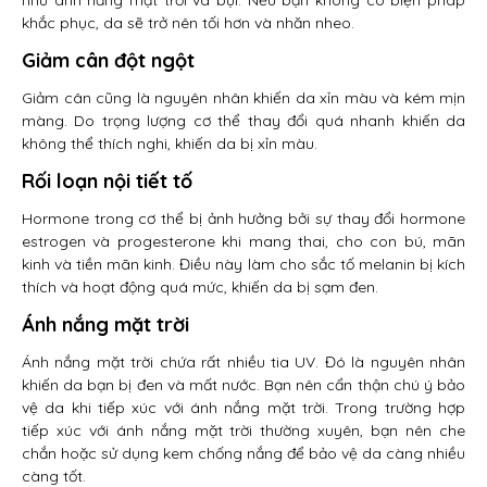
khắc phục, da sẽ trở nên tối hơn và nhăn nheo.
Giảm cân đột ngột
Giảm cân cũng là nguyên nhân khiến da xỉn màu và kém mịn
màng. Do trọng lượng cơ thể thay đổi quá nhanh khiến da
không thể thích nghi, khiến da bị xỉn màu.
Rối loạn nội tiết tố
Hormone trong cơ thể bị ảnh hưởng bởi sự thay đổi hormone
estrogen và progesterone khi mang thai, cho con bú, mãn
kinh và tiền mãn kinh. Điều này làm cho sắc tố melanin bị kích
thích và hoạt động quá mức, khiến da bị sạm đen.
Ánh nắng mặt trời
Ánh nắng mặt trời chứa rất nhiều tia UV. Đó là nguyên nhân
khiến da bạn bị đen và mất nước. Bạn nên cẩn thận chú ý bảo
vệ da khi tiếp xúc với ánh nắng mặt trời. Trong trường hợp
tiếp xúc với ánh nắng mặt trời thường xuyên, bạn nên che
chắn hoặc sử dụng kem chống nắng để bảo vệ da càng nhiều
càng tốt.