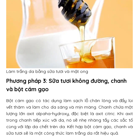
Làm trắng da bằng sữa tươi và mật ong
Phương pháp 3: Sữa tươi không đường, chanh
và bột cám gạo
Bột cám gạo có tác dụng làm sạch lỗ chân lông và đẩy lùi
vết thâm và làm cho da sáng và mịn màng. Chanh chứa một
lượng lớn axit alpaha-hydroxy, đặc biệt là axit citric. Khi axit
trong chanh tiếp xúc với da, nó sẽ nhẹ nhàng tẩy các sắc tố
cùng với lớp da chết trên da. Kết hợp bột cám gạo, chanh và
sữa tươi sẽ là một công thức làm trắng da rất hiệu quả.