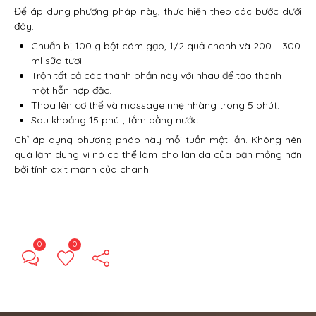
Để áp dụng phương pháp này, thực hiện theo các bước dưới
đây:
Chuẩn bị 100 g bột cám gạo, 1/2 quả chanh và 200 – 300
ml sữa tươi
Trộn tất cả các thành phần này với nhau để tạo thành
một hỗn hợp đặc.
Thoa lên cơ thể và massage nhẹ nhàng trong 5 phút.
Sau khoảng 15 phút, tắm bằng nước.
Chỉ áp dụng phương pháp này mỗi tuần một lần. Không nên
quá lạm dụng vì nó có thể làm cho làn da của bạn mỏng hơn
bởi tính axit mạnh của chanh.
0
0
← Previous Post
Next Post →