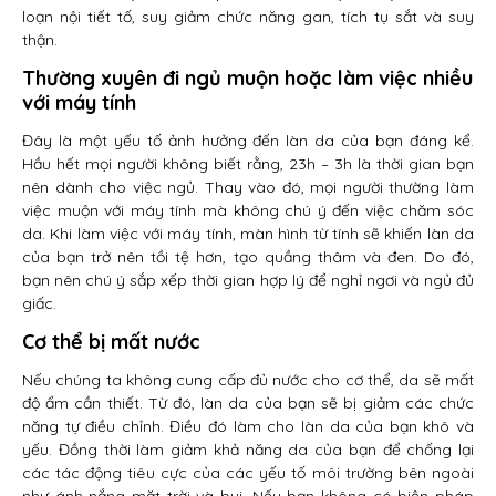
loạn nội tiết tố, suy giảm chức năng gan, tích tụ sắt và suy
thận.
Thường xuyên đi ngủ muộn hoặc làm việc nhiều
với máy tính
Đây là một yếu tố ảnh hưởng đến làn da của bạn đáng kể.
Hầu hết mọi người không biết rằng, 23h – 3h là thời gian bạn
nên dành cho việc ngủ. Thay vào đó, mọi người thường làm
việc muộn với máy tính mà không chú ý đến việc chăm sóc
da. Khi làm việc với máy tính, màn hình từ tính sẽ khiến làn da
của bạn trở nên tồi tệ hơn, tạo quầng thâm và đen. Do đó,
bạn nên chú ý sắp xếp thời gian hợp lý để nghỉ ngơi và ngủ đủ
giấc.
Cơ thể bị mất nước
Nếu chúng ta không cung cấp đủ nước cho cơ thể, da sẽ mất
độ ẩm cần thiết. Từ đó, làn da của bạn sẽ bị giảm các chức
năng tự điều chỉnh. Điều đó làm cho làn da của bạn khô và
yếu. Đồng thời làm giảm khả năng da của bạn để chống lại
các tác động tiêu cực của các yếu tố môi trường bên ngoài
như ánh nắng mặt trời và bụi. Nếu bạn không có biện pháp