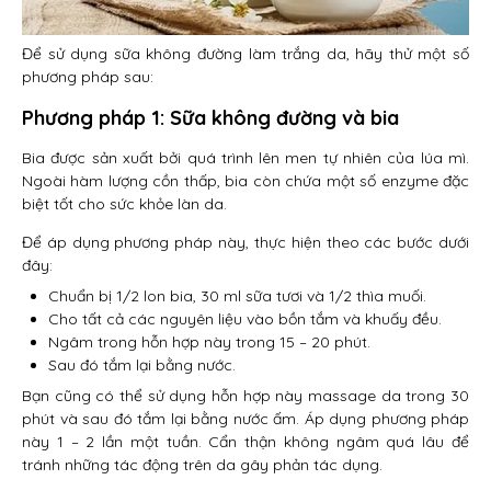
Để sử dụng sữa không đường làm trắng da, hãy thử một số
phương pháp sau:
Phương pháp 1: Sữa không đường và bia
Bia được sản xuất bởi quá trình lên men tự nhiên của lúa mì.
Ngoài hàm lượng cồn thấp, bia còn chứa một số enzyme đặc
biệt tốt cho sức khỏe làn da.
Để áp dụng phương pháp này, thực hiện theo các bước dưới
đây:
Chuẩn bị 1/2 lon bia, 30 ml sữa tươi và 1/2 thìa muối.
Cho tất cả các nguyên liệu vào bồn tắm và khuấy đều.
Ngâm trong hỗn hợp này trong 15 – 20 phút.
Sau đó tắm lại bằng nước.
Bạn cũng có thể sử dụng hỗn hợp này massage da trong 30
phút và sau đó tắm lại bằng nước ấm. Áp dụng phương pháp
này 1 – 2 lần một tuần. Cẩn thận không ngâm quá lâu để
tránh những tác động trên da gây phản tác dụng.