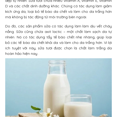
đẹp tự nhiên. Sữa tươi chứa nhiều vitamin A, vitamin E, vitamin
D và các chất dinh dưỡng khác. Chúng có tác dụng làm giảm
kích ứng da, loại bỏ tế bào da chết và làm cho da trắng hơn
mà không bị tác động từ môi trường bên ngoài.
Do đó, các sản phẩm sữa có tác dụng làm làm dịu vết cháy
nắng. Sữa cũng chứa axit lactic – một chất làm sạch da tự
nhiên. Nó có tác dụng tẩy tế bào chết nhẹ nhàng, giúp loại
bỏ các tế bào da chết khỏi da và làm cho da trắng hơn. Vì lợi
ích tuyệt vời này, sữa tươi được chọn là chất làm trắng da
hoàn hảo hiện nay .