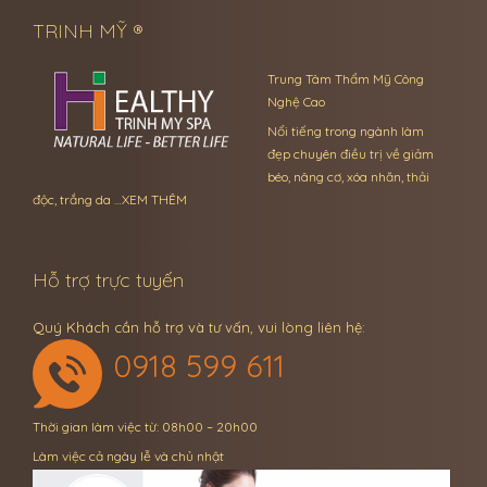
TRINH MỸ ®
Trung Tâm Thẩm Mỹ Công
Nghệ Cao
Nổi tiếng trong ngành làm
đẹp chuyên điều trị về giảm
béo, nâng cơ, xóa nhăn, thải
độc, trắng da …
XEM THÊM
Hỗ trợ trực tuyến
Quý Khách cần hỗ trợ và tư vấn, vui lòng liên hệ:
0918 599 611
Thời gian làm việc từ: 08h00 – 20h00
Làm việc cả ngày lễ và chủ nhật