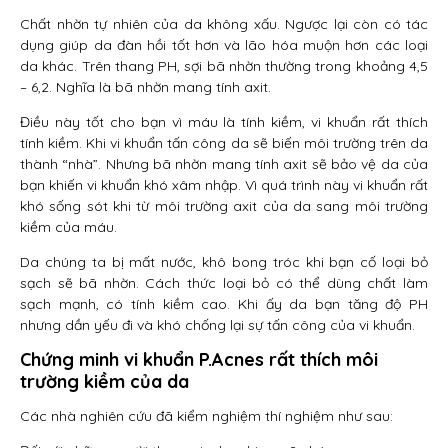
Chất nhờn tự nhiên của da không xấu. Ngược lại còn có tác
dụng giúp da đàn hồi tốt hơn và lão hóa muộn hơn các loại
da khác. Trên thang PH, sợi bã nhờn thường trong khoảng 4,5
– 6,2. Nghĩa là bã nhờn mang tính axit.
Điều này tốt cho bạn vì máu là tính kiềm, vi khuẩn rất thích
tính kiềm. Khi vi khuẩn tấn công da sẽ biến môi trường trên da
thành “nhà”. Nhưng bã nhờn mang tính axit sẽ bảo vệ da của
bạn khiến vi khuẩn khó xâm nhập. Vì quá trình này vi khuẩn rất
khó sống sót khi từ môi trường axit của da sang môi trường
kiềm của máu.
Da chúng ta bị mất nước, khô bong tróc khi bạn cố loại bỏ
sạch sẽ bã nhờn. Cách thức loại bỏ có thể dùng chất làm
sạch mạnh, có tính kiềm cao. Khi ấy da bạn tăng độ PH
nhưng dần yếu đi và khó chống lại sự tấn công của vi khuẩn.
Chứng minh vi khuẩn P.Acnes rất thích môi
trường kiềm của da
Các nhà nghiên cứu đã kiểm nghiệm thí nghiệm như sau: