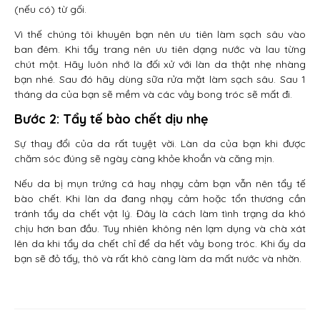
(nếu có) từ gối.
Vì thế chúng tôi khuyên bạn nên ưu tiên làm sạch sâu vào
ban đêm. Khi tẩy trang nên ưu tiên dạng nước và lau từng
chút một. Hãy luôn nhớ là đối xử với làn da thật nhẹ nhàng
bạn nhé. Sau đó hãy dùng sữa rửa mặt làm sạch sâu. Sau 1
tháng da của bạn sẽ mềm và các vảy bong tróc sẽ mất đi.
Bước 2: Tẩy tế bào chết dịu nhẹ
Sự thay đổi của da rất tuyệt vời. Làn da của bạn khi được
chăm sóc đúng sẽ ngày càng khỏe khoắn và căng mịn.
Nếu da bị mụn trứng cá hay nhạy cảm bạn vẫn nên tẩy tế
bào chết. Khi làn da đang nhạy cảm hoặc tổn thương cần
tránh tẩy da chết vật lý. Đây là cách làm tình trạng da khó
chịu hơn ban đầu. Tuy nhiên không nên lạm dụng và chà xát
lên da khi tẩy da chết chỉ để da hết vảy bong tróc. Khi ấy da
bạn sẽ đỏ tấy, thô và rất khô càng làm da mất nước và nhờn.