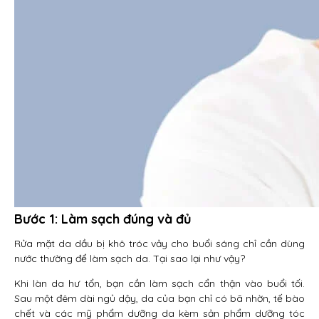
Bước 1: Làm sạch đúng và đủ
Rửa mặt da dầu bị khô tróc vảy cho buổi sáng chỉ cần dùng
nước thường để làm sạch da. Tại sao lại như vậy?
Khi làn da hư tổn, bạn cần làm sạch cẩn thận vào buổi tối.
Sau một đêm dài ngủ dậy, da của bạn chỉ có bã nhờn, tế bào
chết và các mỹ phẩm dưỡng da kèm sản phẩm dưỡng tóc