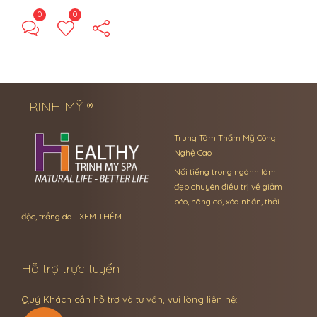
0
0
← Previous Post
Next Post →
TRINH MỸ ®
Trung Tâm Thẩm Mỹ Công
Nghệ Cao
Nổi tiếng trong ngành làm
đẹp chuyên điều trị về giảm
béo, nâng cơ, xóa nhăn, thải
độc, trắng da …
XEM THÊM
Hỗ trợ trực tuyến
Quý Khách cần hỗ trợ và tư vấn, vui lòng liên hệ: