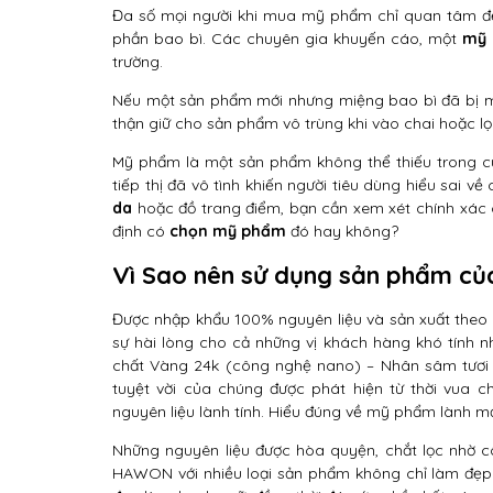
Đa số mọi người khi mua mỹ phẩm chỉ quan tâm đ
phần bao bì. Các chuyên gia khuyến cáo, một
mỹ 
trường.
Nếu một sản phẩm mới nhưng miệng bao bì đã bị mở
thận giữ cho sản phẩm vô trùng khi vào chai hoặc lọ
Mỹ phẩm là một sản phẩm không thể thiếu trong cu
tiếp thị đã vô tình khiến người tiêu dùng hiểu sai 
da
hoặc đồ trang điểm, bạn cần xem xét chính xác 
định có
chọn mỹ phẩm
đó hay không?
Vì Sao nên sử dụng sản phẩm c
Được nhập khẩu 100% nguyên liệu và sản xuất th
sự hài lòng cho cả những vị khách hàng khó tính n
chất Vàng 24k (công nghệ nano) – Nhân sâm tươi
tuyệt vời của chúng được phát hiện từ thời vua 
nguyên liệu lành tính. Hiểu đúng về mỹ phẩm lành 
Những nguyên liệu được hòa quyện, chắt lọc nhờ c
HAWON với nhiều loại sản phẩm không chỉ làm đẹp mà