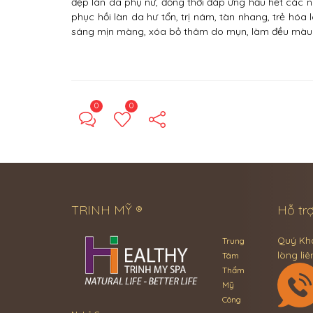
đẹp làn da phụ nữ, đồng thời đáp ứng hầu hết các nh
phục hồi làn da hư tổn, trị nám, tàn nhang, trẻ hóa
sáng mịn màng, xóa bỏ thâm do mụn, làm đều màu d
0
0
TRINH MỸ ®
Hỗ trợ
Quý Khá
Trung
lòng liê
Tâm
Thẩm
Mỹ
Công