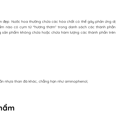
àm đẹp. Nước hoa thường chứa các hóa chất có thể gây phản ứng dị
phẩm nào có cụm từ “hương thơm” trong danh sách các thành phần
g sản phẩm không chứa hoặc chứa hàm lượng các thành phần trên
ần nhựa than đá khác, chẳng hạn như aminophenol,
phẩm