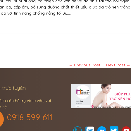
u cầu nuôi dưỡng, cải thiện các vấn đề về da như: tái tạo collagen,
 làn da, cấp ẩm, bổ sung dưỡng chất thiết yếu giúp da trở nên trắng
a với tính năng chống nắng tối ưu,…
← Previous Post
Next Post →
 trực tuyến
ch cần hỗ trợ và tư vấn, vui
n hệ:
0918 599 611