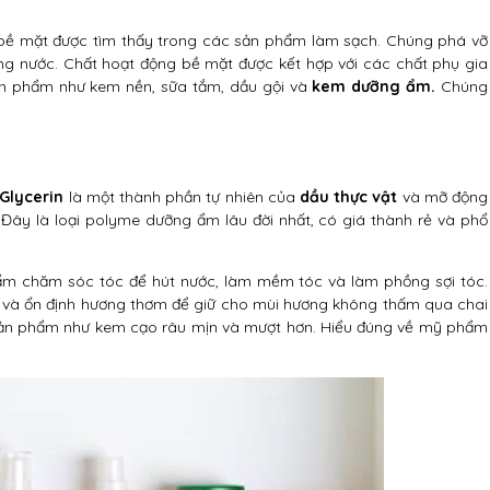
bề mặt được tìm thấy trong các sản phẩm làm sạch. Chúng phá vỡ
ng nước. Chất hoạt động bề mặt được kết hợp với các chất phụ gia
ản phẩm như kem nền, sữa tắm, dầu gội và
kem dưỡng ẩm
.
Chúng
Glycerin
là một thành phần tự nhiên của
dầu thực vật
và mỡ động
Đây là loại polyme dưỡng ẩm lâu đời nhất, có giá thành rẻ và phổ
m chăm sóc tóc để hút nước, làm mềm tóc và làm phồng sợi tóc.
 và ổn định hương thơm để giữ cho mùi hương không thấm qua chai
sản phẩm như kem cạo râu mịn và mượt hơn. Hiểu đúng về mỹ phẩm