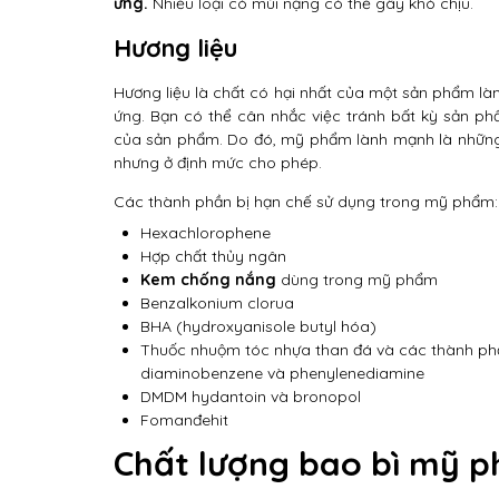
ứng
.
Nhiều loại có mùi nặng có thể gây khó chịu.
Hương liệu
Hương liệu là chất có hại nhất của một sản phẩm l
ứng. Bạn có thể cân nhắc việc tránh bất kỳ sản 
của sản phẩm. Do đó, mỹ phẩm lành mạnh là nhữn
nhưng ở định mức cho phép.
Các thành phần bị hạn chế sử dụng trong mỹ phẩm:
Hexachlorophene
Hợp chất thủy ngân
Kem chống nắng
dùng trong mỹ phẩm
Benzalkonium clorua
BHA (hydroxyanisole butyl hóa)
Thuốc nhuộm tóc nhựa than đá và các thành ph
diaminobenzene và phenylenediamine
DMDM hydantoin và bronopol
Fomanđehit
Chất lượng bao bì mỹ 