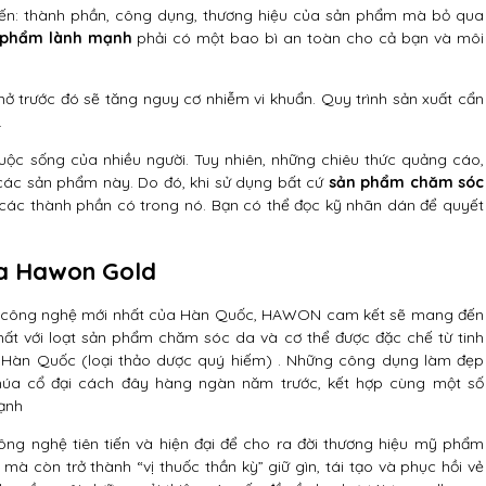
ến: thành phần, công dụng, thương hiệu của sản phẩm mà bỏ qua
phẩm lành mạnh
phải có một bao bì an toàn cho cả bạn và môi
 trước đó sẽ tăng nguy cơ nhiễm vi khuẩn. Quy trình sản xuất cẩn
.
ộc sống của nhiều người. Tuy nhiên, những chiêu thức quảng cáo,
về các sản phẩm này. Do đó, khi sử dụng bất cứ
sản phẩm chăm sóc
các thành phần có trong nó. Bạn có thể đọc kỹ nhãn dán để quyết
ủa Hawon Gold
eo công nghệ mới nhất của Hàn Quốc, HAWON cam kết sẽ mang đến
hất với loạt sản phẩm chăm sóc da và cơ thể được đặc chế từ tinh
 Hàn Quốc (loại thảo dược quý hiếm) . Những công dụng làm đẹp
chúa cổ đại cách đây hàng ngàn năm trước, kết hợp cùng một số
mạnh
ông nghệ tiên tiến và hiện đại để cho ra đời thương hiệu mỹ phẩm
 còn trở thành “vị thuốc thần kỳ” giữ gìn, tái tạo và phục hồi vẻ