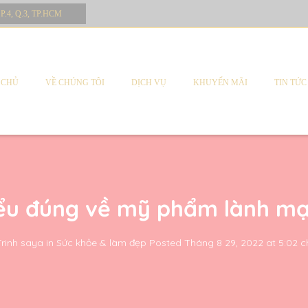
 P.4, Q.3, TP.HCM
 CHỦ
VỀ CHÚNG TÔI
DỊCH VỤ
KHUYẾN MÃI
TIN TỨC
ểu đúng về mỹ phẩm lành m
Trinh saya
in
Sức khỏe & làm đẹp
Posted
Tháng 8 29, 2022 at 5:02 c