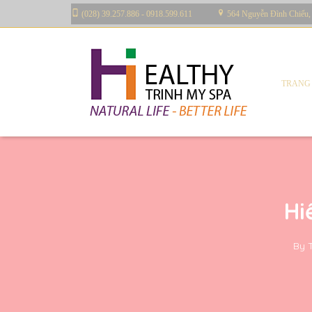
(028) 39.257.886 - 0918.599.611
564 Nguyễn Đình Chiểu,
TRANG
Hi
By