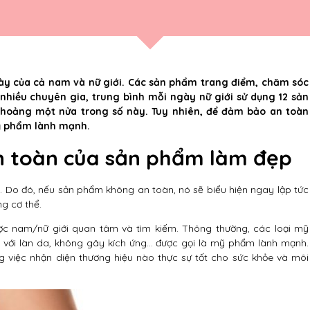
y của cả nam và nữ giới. Các sản phẩm trang điểm, chăm sóc
 nhiều chuyên gia, trung bình mỗi ngày nữ giới sử dụng 12 sản
hoảng một nửa trong số này. Tuy nhiên, để đảm bảo an toàn
mỹ phẩm lành mạnh.
n toàn của sản phẩm làm đẹp
. Do đó, nếu sản phẩm không an toàn, nó sẽ biểu hiện ngay lập tức
g cơ thể.
ược nam/nữ giới quan tâm và tìm kiếm. Thông thường, các loại mỹ
 với làn da, không gây kích ứng… được gọi là mỹ phẩm lành mạnh.
ng việc nhận diện thương hiệu nào thực sự tốt cho sức khỏe và môi