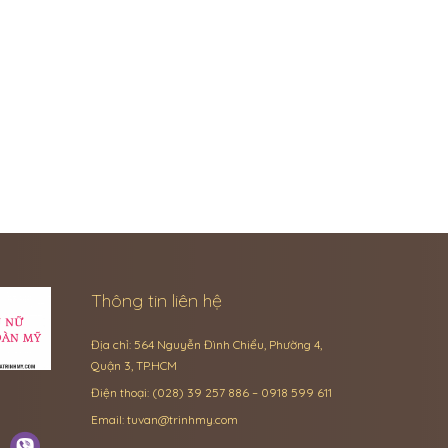
Thông tin liên hệ
Địa chỉ: 564 Nguyễn Đình Chiểu, Phường 4,
Quận 3, TP.HCM
Điện thoại: (028) 39 257 886 – 0918 599 611
Email:
tuvan@trinhmy.com