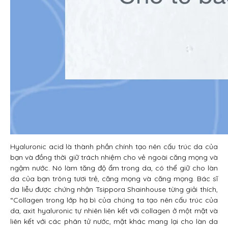
Hyaluronic acid là thành phần chính tạo nên cấu trúc da của
bạn và đồng thời giữ trách nhiệm cho vẻ ngoài căng mọng và
ngậm nước. Nó làm tăng độ ẩm trong da, có thể giữ cho làn
da của bạn trông tươi trẻ, căng mọng và căng mọng. Bác sĩ
da liễu được chứng nhận Tsippora Shainhouse từng giải thích,
“Collagen trong lớp hạ bì của chúng ta tạo nên cấu trúc của
da, axit hyaluronic tự nhiên liên kết với collagen ở một mặt và
liên kết với các phân tử nước, mặt khác mang lại cho làn da