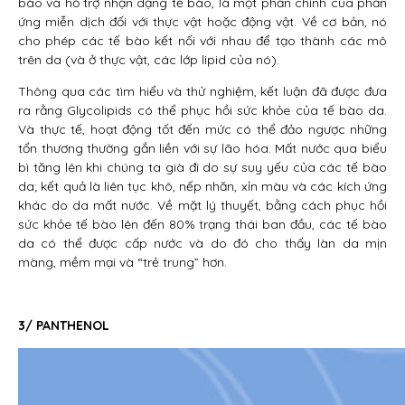
bào và hỗ trợ nhận dạng tế bào, là một phần chính của phản
ứng miễn dịch đối với thực vật hoặc động vật. Về cơ bản, nó
cho phép các tế bào kết nối với nhau để tạo thành các mô
trên da (và ở thực vật, các lớp lipid của nó).
Thông qua các tìm hiểu và thử nghiệm, kết luận đã được đưa
ra rằng Glycolipids có thể phục hồi sức khỏe của tế bào da.
Và thực tế, hoạt động tốt đến mức có thể đảo ngược những
tổn thương thường gắn liền với sự lão hóa. Mất nước qua biểu
bì tăng lên khi chúng ta già đi do sự suy yếu của các tế bào
da; kết quả là liên tục khô, nếp nhăn, xỉn màu và các kích ứng
khác do da mất nước. Về mặt lý thuyết, bằng cách phục hồi
sức khỏe tế bào lên đến 80% trạng thái ban đầu, các tế bào
da có thể được cấp nước và do đó cho thấy làn da mịn
màng, mềm mại và “trẻ trung” hơn.
3/ PANTHENOL