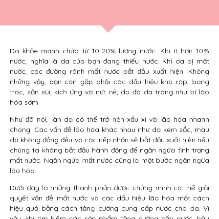
Da khỏe mạnh chứa từ 10-20% lượng nước. Khi ít hơn 10%
nước, nghĩa là da của bạn đang thiếu nước. Khi da bị mất
nước, các đường rãnh mất nước bắt đầu xuất hiện. Không
những vậy, bạn còn gặp phải các dấu hiệu khô ráp, bong
tróc, sần sùi, kích ứng và nứt nẻ; do đó da trông như bị lão
hóa sớm.
Như đã nói, làn da có thể trở nên xấu xí và lão hóa nhanh
chóng. Các vấn đề lão hóa khác nhau như da kém sắc, màu
da không đồng đều và các nếp nhăn sẽ bắt đầu xuất hiện nếu
chúng ta không bắt đầu hành động để ngăn ngừa tình trạng
mất nước. Ngăn ngừa mất nước cũng là một bước ngăn ngừa
lão hóa.
Dưới đây là những thành phần được chứng minh có thể giải
quyết vấn đề mất nước và các dấu hiệu lão hóa một cách
hiệu quả bằng cách tăng cường cung cấp nước cho da. Vì
vậy, khi tìm kiếm các sản phẩm tăng cường cấp nước, hãy