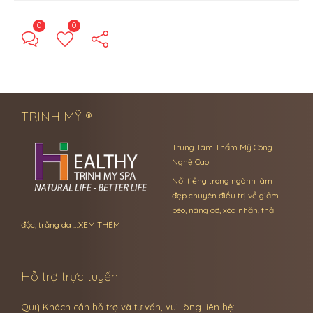
0
0
← Previous Post
Next Post →
TRINH MỸ ®
Trung Tâm Thẩm Mỹ Công
Nghệ Cao
Nổi tiếng trong ngành làm
đẹp chuyên điều trị về giảm
béo, nâng cơ, xóa nhăn, thải
độc, trắng da …
XEM THÊM
Hỗ trợ trực tuyến
Quý Khách cần hỗ trợ và tư vấn, vui lòng liên hệ: