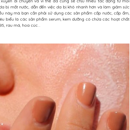
 xuyên di chuyển và vì thế da cũng sẽ chịu nhiều tác động từ môi
da bị mất nước, dẫn đến việc da bị khô nhanh hơn và làm giảm sức
 điều này mà bạn cần phải sử dụng các sản phẩm cấp nước, cấp ẩm,
tiêu biểu là các sản phẩm serum, kem dưỡng có chứa các hoạt chất
 B5, rau má, hoa cúc…