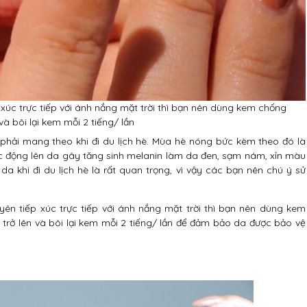
ếp xúc trực tiếp với ánh nắng mặt trời thì bạn nên dùng kem chống
và bôi lại kem mỗi 2 tiếng/ lần
 phải mang theo khi đi du lịch hè. Mùa hè nóng bức kèm theo đó là
ác động lên da gây tăng sinh melanin làm da đen, sạm nám, xỉn màu
da khi đi du lịch hè là rất quan trọng, vì vậy các bạn nên chú ý sử
xuyên tiếp xúc trực tiếp với ánh nắng mặt trời thì bạn nên dùng kem
trở lên và bôi lại kem mỗi 2 tiếng/ lần để đảm bảo da được bảo vệ