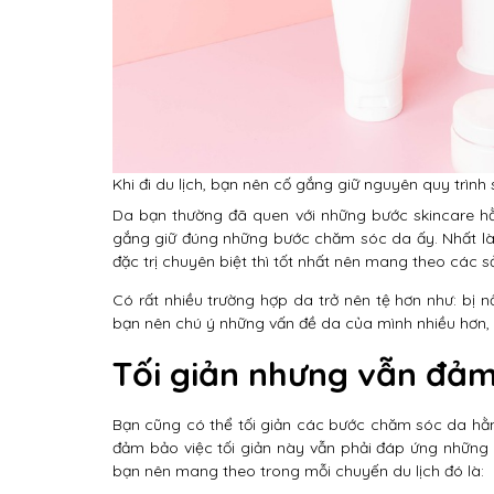
Khi đi du lịch, bạn nên cố gắng giữ nguyên quy trìn
Da bạn thường đã quen với những bước skincare hằ
gắng giữ đúng những bước chăm sóc da ấy. Nhất là
đặc trị chuyên biệt thì tốt nhất nên mang theo các sả
Có rất nhiều trường hợp da trở nên tệ hơn như: bị n
bạn nên chú ý những vấn đề da của mình nhiều hơn, 
Tối giản nhưng vẫn đả
Bạn cũng có thể tối giản các bước chăm sóc da hằng 
đảm bảo việc tối giản này vẫn phải đáp ứng những
bạn nên mang theo trong mỗi chuyến du lịch đó là: