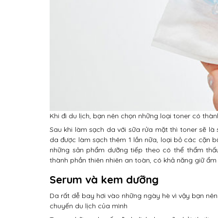
Khi đi du lịch, bạn nên chọn những loại toner có th
Sau khi làm sạch da với sữa rửa mặt thì toner sẽ l
da được làm sạch thêm 1 lần nữa, loại bỏ các cặn bẩ
những sản phẩm dưỡng tiếp theo có thể thẩm thấu 
thành phần thiên nhiên an toàn, có khả năng giữ ẩm
Serum và kem dưỡng
Da rất dễ bay hơi vào những ngày hè vì vậy bạn nê
chuyến du lịch của mình