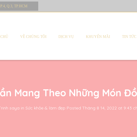
 P.4, Q.3, TP.HCM
 CHỦ
VỀ CHÚNG TÔI
DỊCH VỤ
KHUYẾN MÃI
TIN TỨC
 Cần Mang Theo Những Món Đồ
Trinh saya
in
Sức khỏe & làm đẹp
Posted
Tháng 8 14, 2022 at 9:43 c