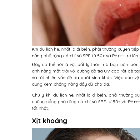
Khi du lịch hè, nhất là đi biển, phải thường xuyên ti
nắng phổ rộng có chỉ số SPF từ 50+ và PA+++ trở lên 
Đây có thể nói là vật bất ly thân mà bạn luôn luôn
ánh nắng mặt trời với cường độ tia UV cao rất dễ t
và rất nhiều vấn đề da phát sinh khác. Việc bảo vệ 
dụng kem chống nắng đầy đủ cho da.
Chú ý khi du lịch hè, nhất là đi biển, phải thường 
chống nắng phổ rộng có chỉ số SPF từ 50+ và PA+++ 
tốt nhất.
Xịt khoáng