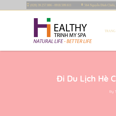
(028) 39.257.886 - 0918.599.611
564 Nguyễn Đình Chiểu,
TRANG
Đi Du Lịch Hè
By