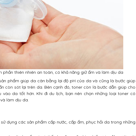
ành phần thiên nhiên an toàn, có khả năng giữ ẩm và làm dịu da
à sản phẩm giúp da cân bằng lại độ pH của da và cũng là bước giúp
n còn sót lại trên da. Bên cạnh đó, toner còn là bước dẫn giúp cho
vào da tốt hơn. Khi đi du lịch, bạn nên chọn những loại toner có
 và làm dịu da.
n sử dụng các sản phẩm cấp nước, cấp ẩm, phục hồi da trong những