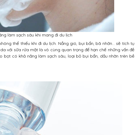
ăng làm sạch sâu khi mang đi du lịch
ng thể thiếu khi đi du lịch. Nắng gió, bụi bẩn, bã nhờn… sẽ tích tụ
h da với sữa rửa mặt là vô cùng quan trọng để hạn chế những vấn đề
ạo bọt có khả năng làm sạch sâu, loại bỏ bụi bẩn, dầu nhờn trên bề