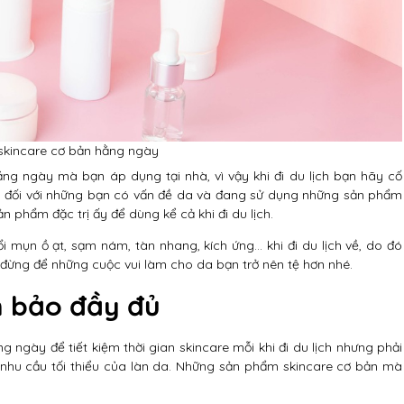
h skincare cơ bản hằng ngày
ng ngày mà bạn áp dụng tại nhà, vì vậy khi đi du lịch bạn hãy cố
 đối với những bạn có vấn đề da và đang sử dụng những sản phẩm
n phẩm đặc trị ấy để dùng kể cả khi đi du lịch.
ổi mụn ồ ạt, sạm nám, tàn nhang, kích ứng… khi đi du lịch về, do đó
đừng để những cuộc vui làm cho da bạn trở nên tệ hơn nhé.
m bảo đầy đủ
ngày để tiết kiệm thời gian skincare mỗi khi đi du lịch nhưng phải
 nhu cầu tối thiểu của làn da. Những sản phẩm skincare cơ bản mà