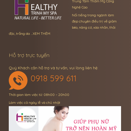
Trung Tâm Thẩm Mỹ Công
Nghệ Cao
Nổi tiếng trong ngành làm
đẹp chuyên điều trị về giảm
béo, nâng cơ, xóa nhăn, thải
độc, trắng da …
XEM THÊM
Hỗ trợ trực tuyến
Quý Khách cần hỗ trợ và tư vấn, vui lòng liên hệ:
0918 599 611
Thời gian làm việc từ: 08h00 – 20h00
Làm việc cả ngày lễ và chủ nhật