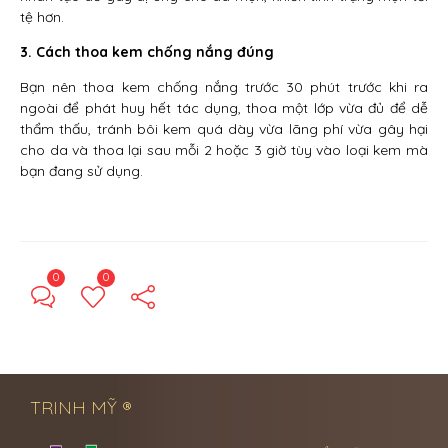
tệ hơn.
3. Cách thoa kem chống nắng đúng
Bạn nên thoa kem chống nắng trước 30 phút trước khi ra
ngoài để phát huy hết tác dụng, thoa một lớp vừa đủ để dễ
thẩm thấu, tránh bôi kem quá dày vừa lãng phí vừa gây hại
cho da và thoa lại sau mỗi 2 hoặc 3 giờ tùy vào loại kem mà
bạn đang sử dụng.
0
0
← Previous Post
Next Post →
TRINH MỸ ®