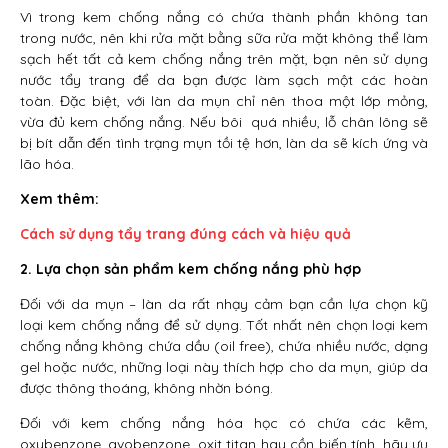
Vì trong kem chống nắng có chứa thành phần không tan
trong nước, nên khi rửa mặt bằng sữa rửa mặt không thể làm
sạch hết tất cả kem chống nắng trên mặt, bạn nên sử dụng
nước tẩy trang để da bạn được làm sạch một các hoàn
toàn. Đặc biệt, với làn da mụn chỉ nên thoa một lớp mỏng,
vừa đủ kem chống nắng. Nếu bôi quá nhiều, lỗ chân lông sẽ
bị bít dẫn đến tình trạng mụn tồi tệ hơn, làn da sẽ kích ứng và
lão hóa.
Xem thêm:
Cách sử dụng tẩy trang đúng cách và hiệu quả
2. Lựa chọn sản phẩm kem chống nắng phù hợp
Đối với da mụn – làn da rất nhạy cảm bạn cần lựa chọn kỹ
loại kem chống nắng để sử dụng. Tốt nhất nên chọn loại kem
chống nắng không chứa dầu (oil free), chứa nhiều nước, dạng
gel hoặc nước, những loại này thích hợp cho da mụn, giúp da
được thông thoáng, không nhờn bóng.
Đối với kem chống nắng hóa học có chứa các kẽm,
oxybenzone, avobenzone, oxit titan hay cồn biến tính, hãy ưu