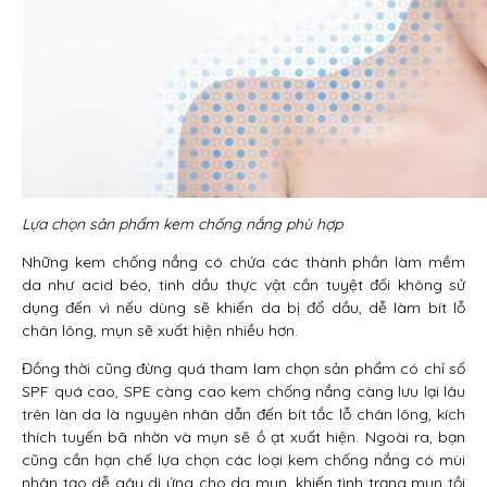
Lựa chọn sản phẩm kem chống nắng phù hợp
Những kem chống nắng có chứa các thành phần làm mềm
da như acid béo, tinh dầu thực vật cần tuyệt đối không sử
dụng đến vì nếu dùng sẽ khiến da bị đổ dầu, dễ làm bít lỗ
chân lông, mụn sẽ xuất hiện nhiều hơn.
Đồng thời cũng đừng quá tham lam chọn sản phẩm có chỉ số
SPF quá cao, SPE càng cao kem chống nắng càng lưu lại lâu
trên làn da là nguyên nhân dẫn đến bít tắc lỗ chân lông, kích
thích tuyến bã nhờn và mụn sẽ ồ ạt xuất hiện. Ngoài ra, bạn
cũng cần hạn chế lựa chọn các loại kem chống nắng có mùi
nhân tạo dễ gây dị ứng cho da mụn, khiến tình trạng mụn tồi