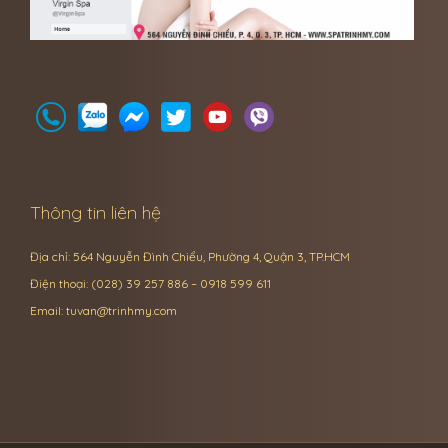
Thông tin liên hệ
Địa chỉ: 564 Nguyễn Đình Chiểu, Phường 4, Quận 3, TP.HCM
Điện thoại: (028) 39 257 886 – 0918 599 611
Email:
tuvan@trinhmy.com