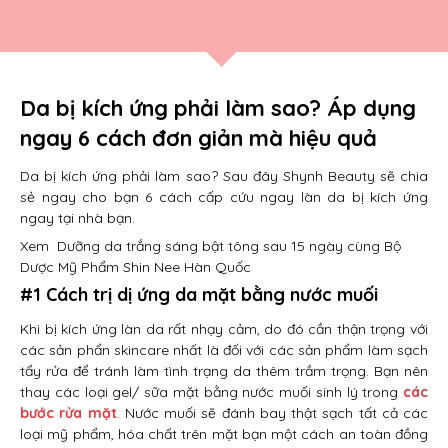
Da bị kích ứng phải làm sao? Áp dụng
ngay 6 cách đơn giản mà hiệu quả
Da bị kích ứng phải làm sao? Sau đây Shynh Beauty sẽ chia
sẻ ngay cho bạn 6 cách cấp cứu ngay làn da bị kích ứng
ngay tại nhà bạn.
Xem
Dưỡng da trắng sáng bật tông sau 15 ngày cùng Bộ
Dược Mỹ Phẩm Shin Nee Hàn Quốc
#1 Cách trị dị ứng da mặt bằng nước muối
Khi bị kích ứng làn da rất nhạy cảm, do đó cần thận trọng với
các sản phẩn skincare nhất là đối với các sản phẩm làm sạch
tẩy rửa để tránh làm tình trạng da thêm trầm trọng. Bạn nên
thay các loại gel/ sữa mặt bằng nước muối sinh lý trong
các
bước rửa mặt
. Nước muối sẽ đánh bay thật sạch tất cả các
loại mỹ phẩm, hóa chất trên mặt bạn một cách an toàn đồng