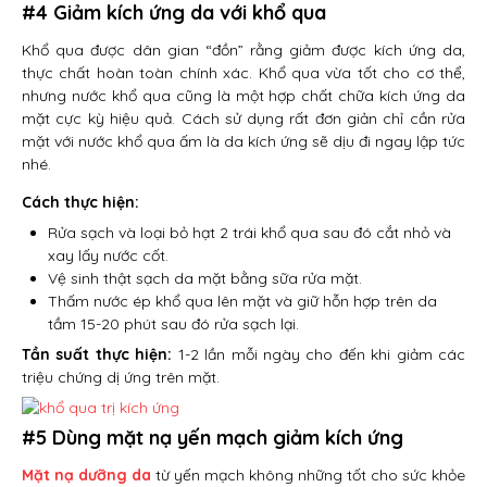
#4 Giảm kích ứng da với khổ qua
Khổ qua được dân gian “đồn” rằng giảm được kích ứng da,
thực chất hoàn toàn chính xác. Khổ qua vừa tốt cho cơ thể,
nhưng nước khổ qua cũng là một hợp chất chữa kích ứng da
mặt cực kỳ hiệu quả. Cách sử dụng rất đơn giản chỉ cần rửa
mặt với nước khổ qua ấm là da kích ứng sẽ dịu đi ngay lập tức
nhé.
Cách thực hiện:
Rửa sạch và loại bỏ hạt 2 trái khổ qua sau đó cắt nhỏ và
xay lấy nước cốt.
Vệ sinh thật sạch da mặt bằng sữa rửa mặt.
Thấm nước ép khổ qua lên mặt và giữ hỗn hợp trên da
tầm 15-20 phút sau đó rửa sạch lại.
Tần suất thực hiện:
1-2 lần mỗi ngày cho đến khi giảm các
triệu chứng dị ứng trên mặt.
#5 Dùng mặt nạ yến mạch giảm kích ứng
Mặt nạ dưỡng da
từ yến mạch không những tốt cho sức khỏe