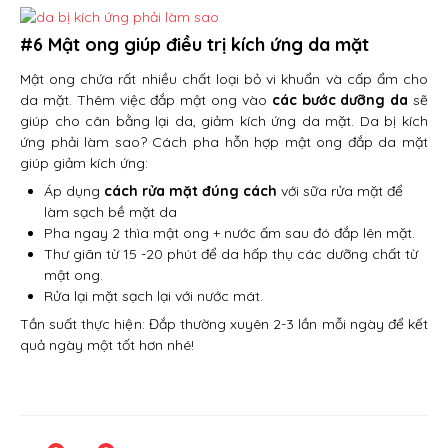
#6 Mật ong giúp điều trị kích ứng da mặt
Mật ong chứa rất nhiều chất loại bỏ vi khuẩn và cấp ẩm cho
da mặt. Thêm việc đắp mật ong vào
các bước dưỡng da
sẽ
giúp cho cân bằng lại da, giảm kích ứng da mặt. Da bị kích
ứng phải làm sao? Cách pha hỗn hợp mật ong đắp da mặt
giúp giảm kích ứng:
Áp dụng
cách rửa mặt đúng cách
với sữa rửa mặt để
làm sạch bề mặt da
Pha ngay 2 thìa mật ong + nước ấm sau đó đắp lên mặt.
Thư giãn từ 15 -20 phút để da hấp thụ các dưỡng chất từ
mật ong.
Rửa lại mặt sạch lại với nước mát.
Tần suất thực hiện: Đắp thường xuyên 2-3 lần mỗi ngày để kết
quả ngày một tốt hơn nhé!