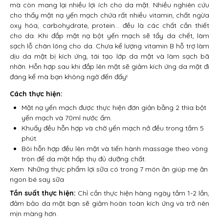
mà còn mang lại nhiều lợi ích cho da mặt. Nhiều nghiên cứu
cho thấy mặt nạ yến mạch chứa rất nhiều vitamin, chất ngừa
oxy hóa, carbohydrate, protein… đều là các chất cần thiết
cho da. Khi đắp mặt nạ bột yến mạch sẽ tẩy da chết, làm
sạch lỗ chân lông cho da. Chưa kể lượng vitamin B hỗ trợ làm
dịu da mặt bị kích ứng, tái tạo lớp da mặt và làm sạch bã
nhờn. Hỗn hợp sau khi đắp lên mặt sẽ giảm kích ứng da mặt đi
đáng kể mà bạn không ngờ đến đấy!
Cách thực hiện:
Mặt nạ yến mạch được thực hiện đơn giản bằng 2 thìa bột
yến mạch và 70ml nước ấm.
Khuấy đều hỗn hợp và chờ yến mạch nở đều trong tầm 5
phút.
Bôi hỗn hợp đều lên mặt và tiến hành massage theo vòng
tròn để da mặt hấp thụ đủ dưỡng chất.
Xem
Những thực phẩm lợi sữa có trong 7 món ăn giúp mẹ ăn
ngon bé say sữa
Tần suất thực hiện:
Chỉ cần thực hiện hàng ngày tầm 1-2 lần,
đảm bảo da mặt bạn sẽ giảm hoàn toàn kích ứng và trở nên
mịn màng hơn.