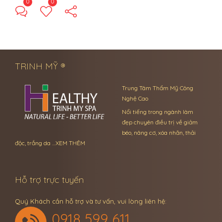
0
0
← Previous Post
Next Post →
TRINH MỸ ®
Trung Tâm Thẩm Mỹ Công
Nghệ Cao
Nổi tiếng trong ngành làm
đẹp chuyên điều trị về giảm
béo, nâng cơ, xóa nhăn, thải
độc, trắng da …
XEM THÊM
Hỗ trợ trực tuyến
Quý Khách cần hỗ trợ và tư vấn, vui lòng liên hệ:
0918 599 611