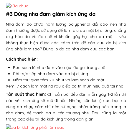
#3 Dùng nha đam giảm kích ứng da
Nha đam do chứa hàm lượng polyphenol dồi dào nên nha
đam thường được sử dụng để làm dịu da mặt bị dị ứng, chống
oxy hóa da và ức chế vi khuẩn gây hại cho da mặt. Nếu
không thực hiện được các cách trên để cấp cứu da bị kích
ứng phải làm sao? Đừng lo đã có nha đam cứu các bạn.
Cách thực hiện:
Rửa sạch lá nha đam vào cạo lớp gel trong suốt
Bôi trực tiếp nha đam vào da bị dị ứng
Nằm thư giãn tầm 20 phút và làm sạch da mặt.
Xem
7 cách làm mặt nạ rau diếp cá trị mụn hiệu quả tại nhà
Tần suất thực hiện:
Chỉ cần bôi đều đặn mỗi ngày 1-2 lần thì
các vết kích ứng sẽ mờ đi hẳn. Nhưng cần lưu ý các bạn có
vùng da nhạy cảm chỉ nên sử dụng phần trắng bên trong lá
nha đam, để tránh da bị tổn thương nhé. Đây cũng là một
trong các điều trị da kích ứng trong dân gian.