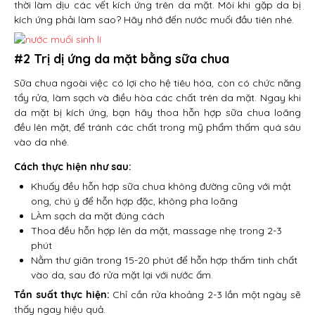
thời làm dịu các vết kích ứng trên da mặt. Môi khi gặp da bị
kích ứng phải làm sao? Hãy nhớ đến nước muối đầu tiên nhé.
#2 Trị dị ứng da mặt bằng sữa chua
Sữa chua ngoài việc có lợi cho hệ tiêu hóa, còn có chức năng
tẩy rửa, làm sạch và điều hòa các chất trên da mặt. Ngay khi
da mặt bị kích ứng, bạn hãy thoa hỗn hợp sữa chua loãng
đều lên mặt, để tránh các chất trong mỹ phẩm thấm quá sâu
vào da nhé.
Cách thực hiện như sau:
Khuấy đều hỗn hợp sữa chua không đường cũng với mật
ong, chú ý để hỗn hợp đặc, không pha loãng
LÀm sạch da mặt đúng cách
Thoa đều hỗn hợp lên da mặt, massage nhẹ trong 2-3
phút
Nằm thư giãn trong 15-20 phút để hỗn hợp thấm tinh chất
vào da, sau đó rửa mặt lại với nước ấm.
Tần suất thực hiện:
Chỉ cần rửa khoảng 2-3 lần một ngày sẽ
thấy ngay hiệu quả.