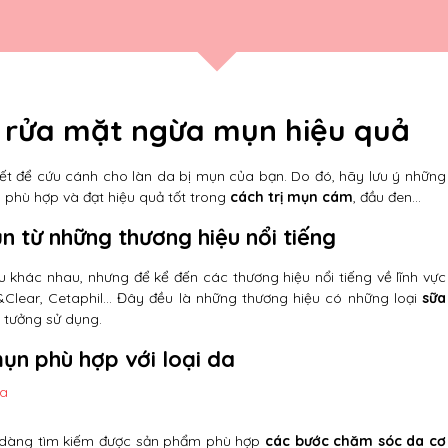
a rửa mặt ngừa mụn hiệu quả
iết để cứu cánh cho làn da bị mụn của bạn. Do đó, hãy lưu ý những
n
phù hợp và đạt hiệu quả tốt trong
cách trị mụn cám
, đầu đen…
 từ những thương hiệu nổi tiếng
u khác nhau, nhưng để kể đến các thương hiệu nổi tiếng về lĩnh vực
n&Clear, Cetaphil… Đây đều là những thương hiệu có những loại
sữa
n tưởng sử dụng.
ụn phù hợp với loại da
ễ dàng tìm kiếm được sản phẩm phù hợp
các bước chăm sóc da cơ