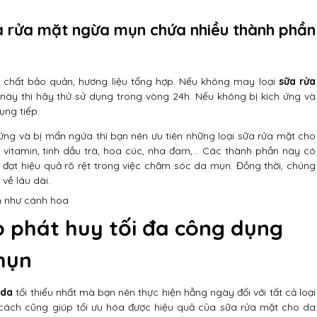
ữa rửa mặt ngừa mụn chứa nhiều thành phần
chất bảo quản, hương liệu tổng hợp. Nếu không may loại
sữa rửa
y thì hãy thử sử dụng trong vòng 24h. Nếu không bị kích ứng và
ụng tiếp.
 ứng và bị mẩn ngứa thì bạn nên ưu tiên những loại sữa rửa mặt cho
 vitamin, tinh dầu trà, hoa cúc, nha đam,… Các thành phần này có
đạt hiệu quả rõ rệt trong việc chăm sóc da mụn. Đồng thời, chúng
về lâu dài.
nh như cánh hoa
 phát huy tối đa công dụng
mụn
 da
tối thiểu nhất mà bạn nên thực hiện hằng ngày đối với tất cả loại
cách cũng giúp tối ưu hóa được hiệu quả của sữa rửa mặt cho da