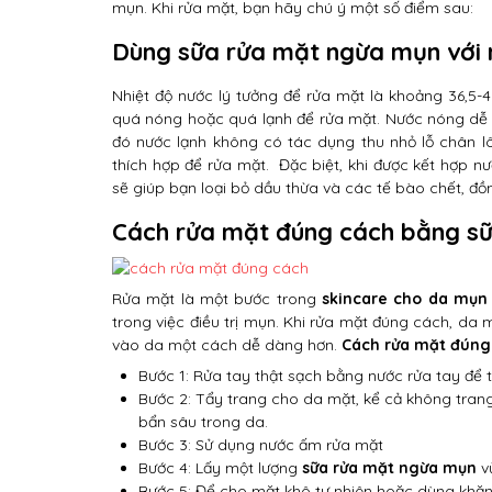
mụn. Khi rửa mặt, bạn hãy chú ý một số điểm sau:
Dùng sữa rửa mặt ngừa mụn với 
Nhiệt độ nước lý tưởng để rửa mặt là khoảng 36,5
quá nóng hoặc quá lạnh để rửa mặt. Nước nóng dễ 
đó nước lạnh không có tác dụng thu nhỏ lỗ chân l
thích hợp để rửa mặt. Đặc biệt, khi được kết hợp n
sẽ giúp bạn loại bỏ dầu thừa và các tế bào chết, đồn
Cách rửa mặt đúng cách bằng s
Rửa mặt là một bước trong
skincare cho da mụn
trong việc điều trị mụn. Khi rửa mặt đúng cách, da
vào da một cách dễ dàng hơn.
Cách rửa mặt đúng
Bước 1: Rửa tay thật sạch bằng nước rửa tay để t
Bước 2: Tẩy trang cho da mặt, kể cả không trang
bẩn sâu trong da.
Bước 3: Sử dụng nước ấm rửa mặt
Bước 4: Lấy một lượng
sữa rửa mặt ngừa mụn
vừ
Bước 5: Để cho mặt khô tự nhiên hoặc dùng khă