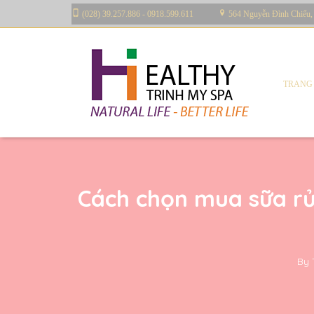
(028) 39.257.886 - 0918.599.611
564 Nguyễn Đình Chiểu,
TRANG
Cách chọn mua sữa rử
By