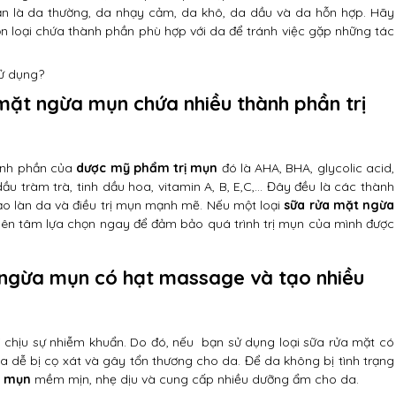
ản là da thường, da nhạy cảm, da khô, da dầu và da hỗn hợp. Hãy
n loại chứa thành phần phù hợp với da để tránh việc gặp những tác
sử dụng?
mặt ngừa mụn chứa nhiều thành phần trị
ành phần của
dược mỹ phẩm trị mụn
đó là AHA, BHA, glycolic acid,
dầu tràm trà, tinh dầu hoa, vitamin A, B, E,C,… Đây đều là các thành
ạo làn da và điều trị mụn mạnh mẽ. Nếu một loại
sữa rửa mặt ngừa
yên tâm lựa chọn ngay để đảm bảo quá trình trị mụn của mình được
ngừa mụn có hạt massage và tạo nhiều
 chịu sự nhiễm khuẩn. Do đó, nếu bạn sử dụng loại sữa rửa mặt có
 dễ bị cọ xát và gây tổn thương cho da. Để da không bị tình trạng
a mụn
mềm mịn, nhẹ dịu và cung cấp nhiều dưỡng ẩm cho da.