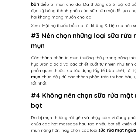
bản
điều trị mụn cho da. Da thường có 5 loại cơ b
đọc kỹ bảng thành phần của sữa rửa mặt để lựa chọ
hại không mong muốn cho da.
Xem
Mặt nạ thuốc bắc có tốt không & Liệu có nên 
#3 Nên chọn những loại sữa rửa 
mụn
Các thành phần trị mụn thường thấy trong bảng th
hyaluronic acid và các chiết xuất tự nhiên như tinh 
phần quen thuộc, có tác dụng tẩy tế bào chết, tái t
mụn
chứa đầy đủ các thành phần trên thì bạn hãy 
tốt nhất.
#4 Không nên chọn sữa rửa mặt 
bọt
Da bị mụn thường rất yếu và nhạy cảm vì đang phải
chứa các hạt massage hay tạo nhiều bọt sẽ khiến da
mụn nặng hơn, hãy chọn các loại
sữa rửa mặt ngừ