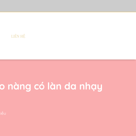
LIÊN HỆ
o nàng có làn da nhạy
hiều