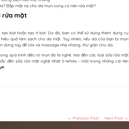
ưa? Đắp mặt nạ cho da mụn xong có nên rửa mặt?
ợ rửa mặt
tạo bọt hoặc tạo ít bọt. Do đó, bạn có thể sử dụng thêm dụng cụ
 hiệu quả làm sạch cho da mặt. Tuy nhiên, nếu da của bạn bị mụn
ên dùng tay để rửa và massage nhẹ nhàng, thư giãn cho da.
ng quá trình điều trị mụn đó là nghệ. Nói đến các loại sữa rửa mặt
ắc đến sữa rửa mặt nghệ Nhật S-White – một trong những cái tên
ụn
.
← Previous Post
Next Post →