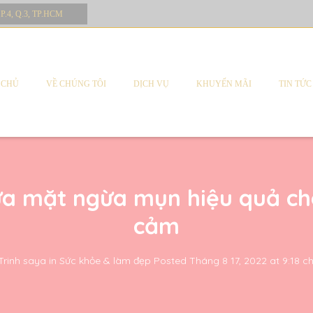
 P.4, Q.3, TP.HCM
 CHỦ
VỀ CHÚNG TÔI
DỊCH VỤ
KHUYẾN MÃI
TIN TỨC
a mặt ngừa mụn hiệu quả ch
cảm
Trinh saya
in
Sức khỏe & làm đẹp
Posted
Tháng 8 17, 2022 at 9:18 c