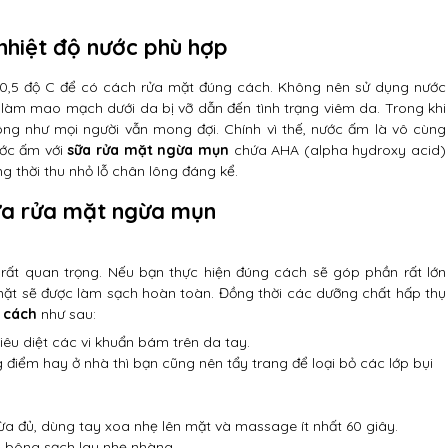
nhiệt độ nước phù hợp
-40,5 độ C để có cách rửa mặt đúng cách. Không nên sử dụng nước
làm mao mạch dưới da bị vỡ dẫn đến tình trạng viêm da. Trong khi
ông như mọi người vẫn mong đợi. Chính vì thế, nước ấm là vô cùng
ước ấm với
sữa rửa mặt ngừa mụn
chứa AHA (alpha hydroxy acid)
g thời thu nhỏ lỗ chân lông đáng kể.
ữa rửa mặt ngừa mụn
rất quan trọng. Nếu bạn thực hiện đúng cách sẽ góp phần rất lớn
 mặt sẽ được làm sạch hoàn toàn. Đồng thời các dưỡng chất hấp thụ
 cách
như sau:
iêu diệt các vi khuẩn bám trên da tay.
 điểm hay ở nhà thì bạn cũng nên tẩy trang để loại bỏ các lớp bụi
a đủ, dùng tay xoa nhẹ lên mặt và massage ít nhất 60 giây.
n bông sạch lau nhẹ nhàng.