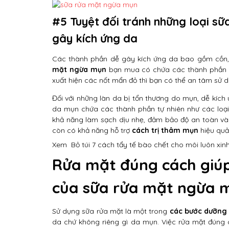
#5 Tuyệt đối tránh những loại s
gây kích ứng da
Các thành phần dễ gây kích ứng da bao gồm cồn, 
mặt ngừa mụn
bạn mua có chứa các thành phần nà
xuất hiện các nốt mẩn đỏ thì bạn có thể an tâm sử d
Đối với những làn da bị tổn thương do mụn, dễ kích
da mụn chứa các thành phần tự nhiên như các loại
khả năng làm sạch dịu nhẹ, đảm bảo độ an toàn và 
còn có khả năng hỗ trợ
cách trị thâm mụn
hiệu quả 
Xem
Bỏ túi 7 cách tẩy tế bào chết cho môi luôn xi
Rửa mặt đúng cách giúp
của sữa rửa mặt ngừa 
Sử dụng sữa rửa mặt là một trong
các bước dưỡng
da chứ không riêng gì da mụn. Việc rửa mặt đúng 