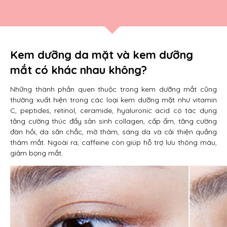
Kem dưỡng da mặt và kem dưỡng
mắt có khác nhau không?
Những thành phần quen thuộc trong kem dưỡng mắt cũng
thường xuất hiện trong các loại kem dưỡng mặt như vitamin
C, peptides, retinol, ceramide, hyaluronic acid có tác dụng
tăng cường thúc đẩy sản sinh collagen, cấp ẩm, tăng cường
đàn hồi, da săn chắc, mờ thâm, sáng da và cải thiện quầng
thâm mắt. Ngoài ra, caffeine còn giúp hỗ trợ lưu thông máu,
giảm bọng mắt.