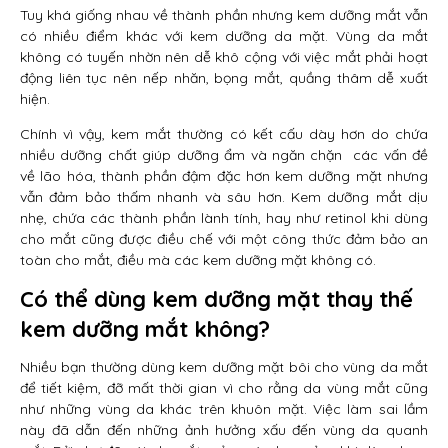
Tuy khá giống nhau về thành phần nhưng kem dưỡng mắt vẫn
có nhiều điểm khác với kem dưỡng da mặt. Vùng da mắt
không có tuyến nhờn nên dễ khô cộng với việc mắt phải hoạt
động liên tục nên nếp nhăn, bọng mắt, quầng thâm dễ xuất
hiện.
Chính vì vậy, kem mắt thường có kết cấu dày hơn do chứa
nhiều dưỡng chất giúp dưỡng ẩm và ngăn chặn các vấn đề
về lão hóa, thành phần đậm đặc hơn kem dưỡng mặt nhưng
vẫn đảm bảo thấm nhanh và sâu hơn. Kem dưỡng mắt dịu
nhẹ, chứa các thành phần lành tính, hay như retinol khi dùng
cho mắt cũng được điều chế với một công thức đảm bảo an
toàn cho mắt, điều mà các kem dưỡng mặt không có.
Có thể dùng kem dưỡng mặt thay thế
kem dưỡng mắt không?
Nhiều bạn thường dùng kem dưỡng mặt bôi cho vùng da mắt
để tiết kiệm, đỡ mất thời gian vì cho rằng da vùng mắt cũng
như những vùng da khác trên khuôn mặt. Việc làm sai lầm
này đã dẫn đến những ảnh hưởng xấu đến vùng da quanh