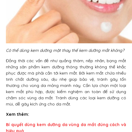
Có thể dùng kem dưỡng mặt thay thế kem dưỡng mắt không?
Đồng thời các vấn đề như quầng thâm, nếp nhăn, bọng mắt
những sản phẩm kem dưỡng thông thường không thể khắc
phục được mà phải cần tới kem mắt. Bởi kem mắt chứa nhiều
tinh chất dưỡng sâu, dịu nhẹ giúp bảo vệ, tránh gây tổn
thương cho vùng da mỏng manh này. Cần lựa chọn một loại
kem mắt phù hợp, được kiểm nghiệm an toàn để sử dụng
chăm sóc vùng da mắt. Tránh dùng các loại kem dưỡng có
mùi, dễ gây kích ứng cho da mắt.
Xem thêm:
Bí quyết dùng kem dưỡng da vùng da mắt đúng cách và
hiệu quả