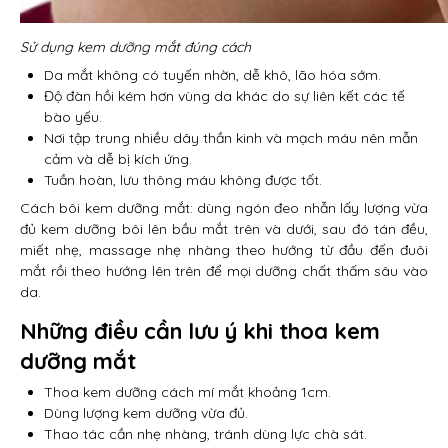
Sử dụng kem dưỡng mắt đúng cách
Da mắt không có tuyến nhờn, dễ khô, lão hóa sớm.
Độ đàn hồi kém hơn vùng da khác do sự liên kết các tế
bào yếu.
Nơi tập trung nhiều dây thần kinh và mạch máu nên mẫn
cảm và dễ bị kích ứng.
Tuần hoàn, lưu thông máu không được tốt.
Cách bôi kem dưỡng mắt: dùng ngón đeo nhẫn lấy lượng vừa
đủ kem dưỡng bôi lên bầu mắt trên và dưới, sau đó tán đều,
miết nhẹ, massage nhẹ nhàng theo hướng từ đầu đến đuôi
mắt rồi theo hướng lên trên để mọi dưỡng chất thấm sâu vào
da.
Những điều cần lưu ý khi thoa kem
dưỡng mắt
Thoa kem dưỡng cách mí mắt khoảng 1cm.
Dùng lượng kem dưỡng vừa đủ.
Thao tác cần nhẹ nhàng, tránh dùng lực chà sát.