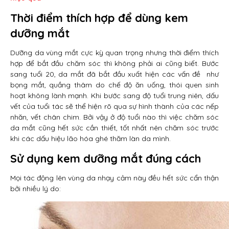
Thời điểm thích hợp để dùng kem
dưỡng mắt
Dưỡng da vùng mắt cực kỳ quan trọng nhưng thời điểm thích
hợp để bắt đầu chăm sóc thì không phải ai cũng biết. Bước
sang tuổi 20, da mắt đã bắt đầu xuất hiện các vấn đề như
bọng mắt, quầng thâm do chế độ ăn uống, thói quen sinh
hoạt không lành mạnh. Khi bước sang độ tuổi trung niên, dấu
vết của tuổi tác sẽ thể hiện rõ qua sự hình thành của các nếp
nhăn, vết chân chim. Bởi vậy ở độ tuổi nào thì việc chăm sóc
da mắt cũng hết sức cần thiết, tốt nhất nên chăm sóc trước
khi các dấu hiệu lão hóa ghé thăm làn da mình.
Sử dụng kem dưỡng mắt đúng cách
Mọi tác động lên vùng da nhạy cảm này đều hết sức cẩn thận
bởi nhiều lý do: