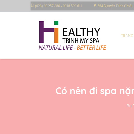
(028) 39.257.886 - 0918.599.611
564 Nguyễn Đình Chiểu,
TRANG
Có nên đi spa n
By