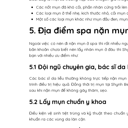
Các nốt mụn đã khô cồi, phần nhân cứng trồi lên
Các loại mụn ở thể nhẹ, kích thước nhỏ, cồi mụn
Một số các loại mụn khác như mụn đầu đen, mụ
5. Địa điểm spa nặn mụn
Ngoài việc có nên đi nặn mụn ở spa thì rất nhiều n
băn khoăn chưa biết nên lấy nhân mụn ở đâu thì S
bạn với nhiều ưu điểm như:
5.1 Đội ngũ chuyên gia, bác sĩ da
Các bác sĩ da liễu thường không trực tiếp nặn mụn 
trình điều trị hiệu quả. Đồng thời trị mụn tại Shy
sau khi nặn mụn để không gây thâm, sẹo.
5.2 Lấy mụn chuẩn y khoa
Điều kiện vệ sinh tiệt trùng và kỹ thuật theo chuẩn
khuẩn ra các vùng da lân cận.