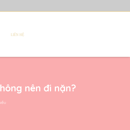
LIÊN HỆ
hông nên đi nặn?
hiều