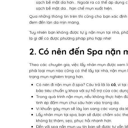
sạch bề mặt da hơn… Ngoài ra có thể áp dụng cá
sạch bề mặt da… hạn chế mụn xuất hiện.
Qua những thông tin trên thì cũng cho bạn xác định
đem đến làn da mịn màng.
Tuy nhiên bạn không được tự ý nặn mụn tại nhà, ph
là gì để có được phương pháp phù hợp nhé!
2. Có nên đến Spa nặn
Theo các chuyên gia, việc lấy nhân mụn được xem là
phải loại mụn nào cũng có thể lấy tại nhà, nặn mụn
trạng mụn nghiêm trọng hơn.
Có nên đi nặn mụn ở spa? Câu trả lời là
có
, vì t
bảo tiêu chuẩn y khoa với sự hỗ trợ của các dụn
Trong quá trình nặn mụn, nếu không thực hiện
tình ép đốm mụn chui sâu hơn vào trong da.
Vi khuẩn gây mụn sẽ lây lan sang các vùng da 
Lấy nhân mụn tại spa, bạn sẽ được chăm sóc the
không bị thâm, sẹo, phục hồi nhanh hơn.
Đến với spa nặn mụn uy tín bạn sẽ được tư vấn l