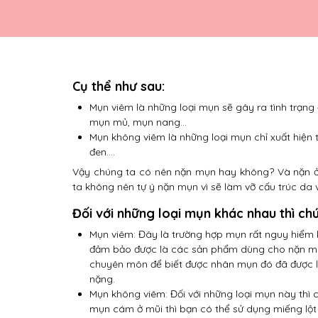
Cụ thể như sau:
Mụn viêm là những loại mụn sẽ gây ra tình trạng 
mụn mủ, mụn nang…
Mụn không viêm là những loại mụn chỉ xuất hiện
đen….
Vậy chúng ta có nên nặn mụn hay không? Và nặn ở 
ta không nên tự ý nặn mụn vì sẽ làm vỡ cấu trúc da
Đối với những loại mụn khác nhau thì chú
Mụn viêm: Đây là trường hợp mụn rất nguy hiểm k
đảm bảo được là các sản phẩm dùng cho nặn mụ
chuyên môn để biết được nhân mụn đó đã được lấ
nặng.
Mụn không viêm: Đối với những loại mụn này thì c
mụn cám ở mũi thì bạn có thể sử dụng miếng lộ