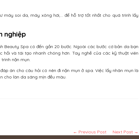
ư máy soi da, máy xông hơi,… để hỗ trợ tốt nhất cho quá trình lấy
n nghiệp
ynh Beauty Spa có đến gần 20 bước. Ngoài các bước cơ bản da bạn
c hồi và tái tạo nhanh chóng hơn. Tay nghề của các kỹ thuật viên
 trình nặn mụn.
 đáp án cho câu hỏi có nên đi nặn mụn ở spa. Việc lấy nhân mụn là
 mụn cho làn da sáng mịn đều màu.
← Previous Post
Next Post →