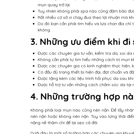
mụn quay trở lại.
Tuy nhiên không phải spa nào cũng đảm bảo đượ
Rất nhiều cơ sở vì chạy đua theo lợi nhuận mà kh
Do đó bạn cần phải tìm hiểu và lựa chọn địa chỉ 
không.
3. Những ưu điểm khi đi
Được các chuyên gia tư vấn, kiểm tra da, soi da 
Không cần phải tự tìm hiểu những cách trị mụn k
Được các chuyên gia có kinh nghiệm thực hiện, 
Có đầu đủ trang thiết bị hiện đại, đạt chuẩn và
Được tặng kèm các liệu trình hồi phục da sau kh
Được hỗ trợ tư vấn những cách chăm sóc da tại 
4. Những trường hợp nà
Không phải loại mụn nào cũng nên nặn. Để lấy nhâ
nên nặn hoặc không nên nặn. Tùy vào từng thời đi
nặng nề thậm chí để lại sẹo cả đời.
Dưới đây là một số trường hợp các chuyên gia khuyê