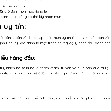
 trên bề mặt da
 đã khô đen, mụn mọc riêng lẻ
n cám… bạn cũng có thể lấy nhân mụn
 uy tín:
gười băn khoăn về địa chỉ spa nặn mụn uy tín ở Tp HCM. Nếu bạn vẫn
hynh Beauty Spa chính là một trong những gợi ý hàng đầu dành cho
 liễu hàng đầu:
tuy nhiên họ sẽ là người thăm khám, tư vấn và giúp bạn đưa ra liệu
nh Beauty Spa bạn cũng sẽ được các đội ngũ tư vấn cách chăm sóc da
 y khoa sẽ giúp hạn chế tình trạng viêm nhiễm, không làm lây lan vi