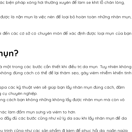
c biện pháp xông hơi thường xuyên để làm se khít lỗ chân lông,
 được là nặn mụn là việc nên để loại bỏ hoàn toàn những nhân mụn,
ải đến các cơ sở có chuyên môn để xác định được loại mụn của bạn
 mụn?
 một trong các bước cần thiết khi điều trị da mụn. Tuy nhiên không
 không đúng cách có thể để lại thâm sẹo, gây viêm nhiễm khiến tình
ại spa các kỹ thuật viên sẽ giúp bạn lấy nhân mụn đúng cách, đảm
g cụ chuyên nghiệp.
 đúng cách bạn không những không lấy được nhân mụn mà còn vô
khác làm đốm mụn sưng và viêm to hơn.
o đầy đủ các bước cũng như xử lý da sau khi lấy nhân mụn để da
iệu trình cũng như các sản phẩm đi kèm để phục hồi da, ngăn ngừa