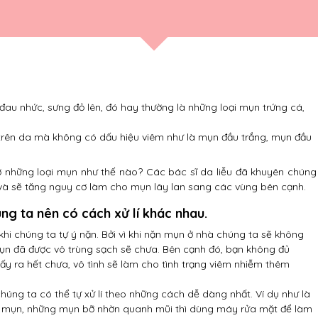
đau nhức, sưng đỏ lên, đó hay thường là những loại mụn trứng cá,
 trên da mà không có dấu hiệu viêm như là mụn đầu trắng, mụn đầu
những loại mụn như thế nào? Các bác sĩ da liễu đã khuyên chúng
 và sẽ tăng nguy cơ làm cho mụn lây lan sang các vùng bên cạnh.
ng ta nên có cách xử lí khác nhau.
hi chúng ta tự ý nặn. Bởi vì khi nặn mụn ở nhà chúng ta sẽ không
n đã được vô trùng sạch sẽ chưa. Bên cạnh đó, bạn không đủ
y ra hết chưa, vô tình sẽ làm cho tình trạng viêm nhiễm thêm
húng ta có thể tự xử lí theo những cách dễ dàng nhất. Ví dụ như là
t mụn, những mụn bỡ nhờn quanh mũi thì dùng máy rửa mặt để làm