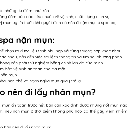
c những ưu điểm như trên.
ông đảm bảo các tiêu chuẩn về vệ sinh, chất lượng dịch vụ.
trị mụn uy tín trước khi quyết định có nên đi nặn mụn ở spa hay
 spa nặn mụn:
để chọn ra được liệu trình phù hợp với từng trường hợp khác nhau.
hác nhau, dẫn đến việc sai lệch thông tin và tìm sai phương pháp
không cần phải thử nghiệm bằng chính làn da của mình
 đảm bảo vệ sinh an toàn cho da mặt
i nặn mụn.
nhà, hạn chế và ngăn ngừa mụn quay trở lại.
o nên đi lấy nhân mụn?
n mụn ẩn toàn trước hết bạn cần xác định được những nốt mụn nào
ểm, nếu nặn mụn ở thời điểm không phù hợp có thể gây viêm nhiễm
n bạn nên đi lấy nhân mụn: