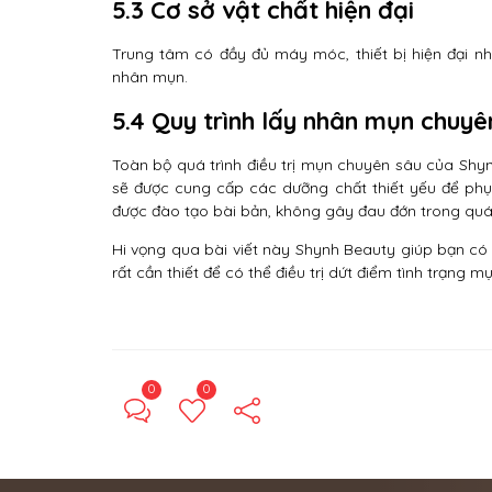
5.3 Cơ sở vật chất hiện đại
Trung tâm có đầy đủ máy móc, thiết bị hiện đại nh
nhân mụn.
5.4 Quy trình lấy nhân mụn chuyê
Toàn bộ quá trình điều trị mụn chuyên sâu của Sh
sẽ được cung cấp các dưỡng chất thiết yếu để phụ
được đào tạo bài bản, không gây đau đớn trong quá
Hi vọng qua bài viết này Shynh Beauty giúp bạn có
rất cần thiết để có thể điều trị dứt điểm tình trạng
0
0