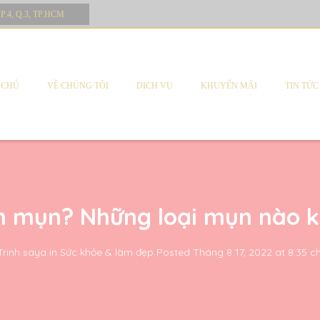
 P.4, Q.3, TP.HCM
 CHỦ
VỀ CHÚNG TÔI
DỊCH VỤ
KHUYẾN MÃI
TIN TỨC
ặn mụn? Những loại mụn nào k
Trinh saya
in
Sức khỏe & làm đẹp
Posted
Tháng 8 17, 2022 at 8:35 c